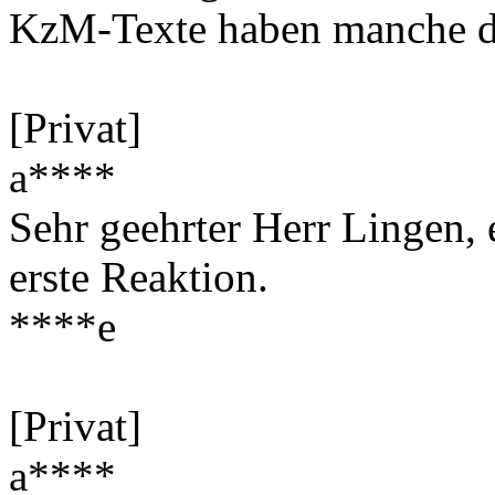
KzM-Texte haben manche da
[Privat]
a****
Sehr geehrter Herr Lingen, 
erste Reaktion.
****e
[Privat]
a****