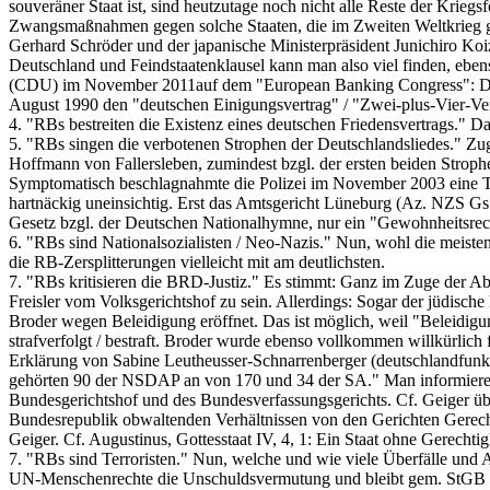
souveräner Staat ist, sind heutzutage noch nicht alle Reste der Krieg
Zwangsmaßnahmen gegen solche Staaten, die im Zweiten Weltkrieg geg
Gerhard Schröder und der japanische Ministerpräsident Junichiro Koi
Deutschland und Feindstaatenklausel kann man also viel finden, eb
(CDU) im November 2011auf dem "European Banking Congress": Deutsc
August 1990 den "deutschen Einigungsvertrag" / "Zwei-plus-Vier-Ver
4. "RBs bestreiten die Existenz eines deutschen Friedensvertrags." Das
5. "RBs singen die verbotenen Strophen der Deutschlandsliedes." Zug
Hoffmann von Fallersleben, zumindest bzgl. der ersten beiden Stroph
Symptomatisch beschlagnahmte die Polizei im November 2003 eine Ton
hartnäckig uneinsichtig. Erst das Amtsgericht Lüneburg (Az. NZS Gs 41
Gesetz bzgl. der Deutschen Nationalhymne, nur ein "Gewohnheitsrecht
6. "RBs sind Nationalsozialisten / Neo-Nazis." Nun, wohl die meisten
die RB-Zersplitterungen vielleicht mit am deutlichsten.
7. "RBs kritisieren die BRD-Justiz." Es stimmt: Ganz im Zuge der A
Freisler vom Volksgerichtshof zu sein. Allerdings: Sogar der jüdische
Broder wegen Beleidigung eröffnet. Das ist möglich, weil "Beleidigu
strafverfolgt / bestraft. Broder wurde ebenso vollkommen willkürlich
Erklärung von Sabine Leutheusser-Schnarrenberger (deutschlandfunk.d
gehörten 90 der NSDAP an von 170 und 34 der SA." Man informiere sic
Bundesgerichtshof und des Bundesverfassungsgerichts. Cf. Geiger über
Bundesrepublik obwaltenden Verhältnissen von den Gerichten Gerechtig
Geiger. Cf. Augustinus, Gottesstaat IV, 4, 1: Ein Staat ohne Gerechtig
7. "RBs sind Terroristen." Nun, welche und wie viele Überfälle und 
UN-Menschenrechte die Unschuldsvermutung und bleibt gem. StGB §