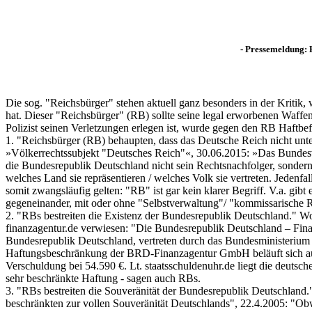
- Pressemeldung: 
Die sog. "Reichsbürger" stehen aktuell ganz besonders in der Krit
hat. Dieser "Reichsbürger" (RB) sollte seine legal erworbenen Waffen
Polizist seinen Verletzungen erlegen ist, wurde gegen den RB Haftb
1. "Reichsbürger (RB) behaupten, dass das Deutsche Reich nicht unter
»Völkerrechtssubjekt "Deutsches Reich"«, 30.06.2015: »Das Bundesver
die Bundesrepublik Deutschland nicht sein Rechtsnachfolger, sondern 
welches Land sie repräsentieren / welches Volk sie vertreten. Jeden
somit zwangsläufig gelten: "RB" ist gar kein klarer Begriff. V.a. gib
gegeneinander, mit oder ohne "Selbstverwaltung"/ "kommissarische Re
2. "RBs bestreiten die Existenz der Bundesrepublik Deutschland." Wo
finanzagentur.de verwiesen: "Die Bundesrepublik Deutschland – Fina
Bundesrepublik Deutschland, vertreten durch das Bundesministerium de
Haftungsbeschränkung der BRD-Finanzagentur GmbH beläuft sich auf
Verschuldung bei 54.590 €. Lt. staatsschuldenuhr.de liegt die deutsc
sehr beschränkte Haftung - sagen auch RBs.
3. "RBs bestreiten die Souveränität der Bundesrepublik Deutschland.
beschränkten zur vollen Souveränität Deutschlands", 22.4.2005: "Ob