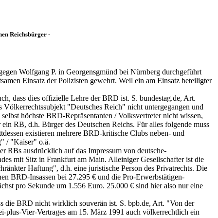
nen Reichsbürger -
tz gegen Wolfgang P. in Georgensgmünd bei Nürnberg durchgeführt
amen Einsatz der Polizisten gewehrt. Weil ein am Einsatz beteiligter
, dass dies offizielle Lehre der BRD ist. S. bundestag.de, Art.
as Völkerrechtssubjekt "Deutsches Reich" nicht untergegangen und
n selbst höchste BRD-Repräsentanten / Volksvertreter nicht wissen,
r ein RB, d.h. Bürger des Deutschen Reichs. Für alles folgende muss
tattdessen existieren mehrere BRD-kritische Clubs neben- und
 / "Kaiser" o.ä.
 der RBs ausdrücklich auf das Impressum von deutsche-
mit Sitz in Frankfurt am Main. Alleiniger Gesellschafter ist die
änkter Haftung", d.h. eine juristische Person des Privatrechts. Die
en BRD-Insassen bei 27.295 € und die Pro-Erwerbstätigen-
ächst pro Sekunde um 1.556 Euro. 25.000 € sind hier also nur eine
 die BRD nicht wirklich souverän ist. S. bpb.de, Art. "Von der
i-plus-Vier-Vertrages am 15. März 1991 auch völkerrechtlich ein