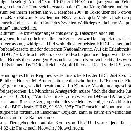
sfolgen beseitigt. Artikel 53 und 107 der UNO-Charta (so genannte Fein
en einen der Unterzeichnerstaaten der Charta Krieg führten und erne
zumi bei ihrem Treffen am 9. Dezember 2004 in Tokio über die Notwend
enso z.B. zu Edward Snowden und NSA resp. Angela Merkel. Praktisch 
hland ist seit dem Ende des Zweiten Weltkriegs zu keinem Zeitpunkt 
trag" unterzeichnet.
 stimmt - leuchtet aber angesichts der o.g. Tatsachen auch ein.
egeben: Im öffentlich-rechtlichen Fernsehen wird behauptet, dass das
en verfassungswidrig sei. Und wohl die allermeisten BRD-Insassen mein
bandkassette mit der deutschen Nationalhymne. Auf die Erlaubtheit d
9/03) erklärte schließlich, dass die Beschlagnahme illegal war. Tatsäc
". Bereits diese wenigen Beispiele sagen im Kern vielleicht alles we
 RBs lehnen das "Dritte Reich" / Adolf Hitler ab. Recht viele RBs ver
blehnung des Hitler-Regimes werfen manche RBs der BRD-Justiz vor, qu
 Publizist Henryk M. Broder hatte die deutsche Justiz als "Erben der F
ng" gar nicht gesetzlich bestimmt ist. Im Klartext: Absolut uneingesch
 freigesprochen: Lt. Münchner Amtsgericht müsse "sich die deutsche Jus
e, 10.10.2016): "Von 170 Juristen, die zwischen 1949 und Anfang der 
h auch über die Vergangenheit des vielleicht wichtigsten Architekten 
 die BRD-Justiz (DRiZ, 9/1982, 325): "In Deutschland kann man, statt 
keit zu fordern, ist illusionär." Objektiv kann es kaum ein vernichtend
keit ist nur eine Räuberbande.
Anschläge gehen denn auf das Konto von RBs? Und vorerst jedenfalls g
 32 die Frage nach Notwehr / Notwehrrecht.