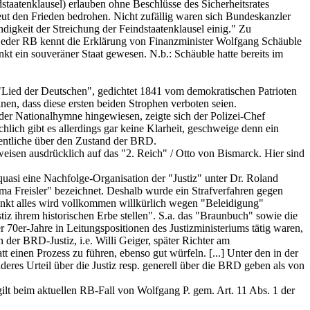
dstaatenklausel) erlauben ohne Beschlüsse des Sicherheitsrates
ut den Frieden bedrohen. Nicht zufällig waren sich Bundeskanzler
igkeit der Streichung der Feindstaatenklausel einig." Zu
jeder RB kennt die Erklärung von Finanzminister Wolfgang Schäuble
ein souveräner Staat gewesen. N.b.: Schäuble hatte bereits im
 "Lied der Deutschen", gedichtet 1841 vom demokratischen Patrioten
en, dass diese ersten beiden Strophen verboten seien.
er Nationalhymne hingewiesen, zeigte sich der Polizei-Chef
hlich gibt es allerdings gar keine Klarheit, geschweige denn ein
sentliche über den Zustand der BRD.
weisen ausdrücklich auf das "2. Reich" / Otto von Bismarck. Hier sind
asi eine Nachfolge-Organisation der "Justiz" unter Dr. Roland
irma Freisler" bezeichnet. Deshalb wurde ein Strafverfahren gegen
ränkt alles wird vollkommen willkürlich wegen "Beleidigung"
tiz ihrem historischen Erbe stellen". S.a. das "Braunbuch" sowie die
70er-Jahre in Leitungspositionen des Justizministeriums tätig waren,
der BRD-Justiz, i.e. Willi Geiger, später Richter am
einen Prozess zu führen, ebenso gut würfeln. [...] Unter den in der
eres Urteil über die Justiz resp. generell über die BRD geben als von
ilt beim aktuellen RB-Fall von Wolfgang P. gem. Art. 11 Abs. 1 der