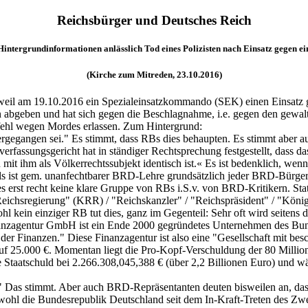
Reichsbürger und Deutsches Reich
Hintergrundinformationen anlässlich Tod eines Polizisten nach Einsatz gegen ei
(Kirche zum Mitreden, 23.10.2016)
ik, weil am 19.10.2016 ein Spezialeinsatzkommando (SEK) einen Einsa
 abgeben und hat sich gegen die Beschlagnahme, i.e. gegen den gewalts
efehl wegen Mordes erlassen. Zum Hintergrund:
gegangen sei." Es stimmt, dass RBs dies behaupten. Es stimmt aber auch
fassungsgericht hat in ständiger Rechtsprechung festgestellt, dass d
mit ihm als Völkerrechtssubjekt identisch ist.« Es ist bedenklich, wen
falls ist gem. unanfechtbarer BRD-Lehre grundsätzlich jeder BRD-Bürge
t es erst recht keine klare Gruppe von RBs i.S.v. von BRD-Kritikern. S
ichsregierung" (KRR) / "Reichskanzler" / "Reichspräsident" / "König"
hl kein einziger RB tut dies, ganz im Gegenteil: Sehr oft wird seitens
nzagentur GmbH ist ein Ende 2000 gegründetes Unternehmen des Bundes 
r Finanzen." Diese Finanzagentur ist also eine "Gesellschaft mit beschr
 25.000 €. Momentan liegt die Pro-Kopf-Verschuldung der 80 Million
he Staatschuld bei 2.266.308,045,388 € (über 2,2 Billionen Euro) und w
" Das stimmt. Aber auch BRD-Repräsentanten deuten bisweilen an, dass
wohl die Bundesrepublik Deutschland seit dem In-Kraft-Treten des Zwe