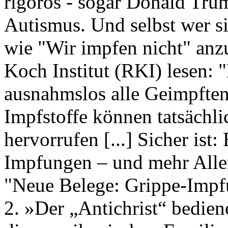
rigoros - sogar Donald Tr
Autismus. Und selbst wer s
wie "Wir impfen nicht" anz
Koch Institut (RKI) lesen:
ausnahmslos alle Geimpften
Impfstoffe können tatsächl
hervorrufen [...] Sicher ist
Impfungen – und mehr Allerg
"Neue Belege: Grippe-Impf
2. »Der „Antichrist“ bedie