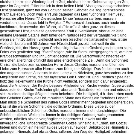
nichts mehr mit der Wiedergeburt in Gott, nichts mehr mit Gehorsam gegen Gott,
ganz im Gegenteil: "Hier bin ich in dem hellen Licht." Also ganz das geschaffene
Licht genießen, ganz frei von Gott und seinen Geboten die sog. "grenzenlose
Kraft" ausleben. Doch was lehrt uns dagegen das Lied "Schönster Herr Jesu,
Herrscher aller Herren"? Die irdischen Dinge "müssen sterben, müssen
verderben, doch Jesus lebt in Ewigkeit." Es herrscht durchaus auch heute ein
furchtbarer Hexenwahn: der Wahn, als "Hexe" o.ä. sich ganz an dieses
geschaffene Licht, an diese geschaffene Kraft zu versklaven. Aber auch eine
erklärte Dienerin Satans steht unter dem Naturgesetz der Vergänglichkeit, und
wenn sie mit 20 Jahren vielleicht noch ein bisschen nett anzusehen war, ist sie
vielleicht bereits mit 50 Jahren von Hässlichkeit gezeichnet, weil ihr die
Gehässigkeit, der Hass gegen Christus irgendwann im Gesicht geschrieben steht.
Fotos von gealterten sog. "Stars" zeigen, wie ihr Stern untergegangen ist, wie ihre
Kraft geschwunden und ihr Licht erloschen ist. Die Verschwörungstheoretiker
erreichen allerdings oft nicht das alles entscheidende Ziel. Denn die Schönheit
Christi, die Liebe zum schönsten Herrn Jesus Christus muss uns erfüllen, die
Liebe zum Herrscher aller Herren, zum König der Könige. Das findet dann auch
den angemessenen Ausdruck in der Liebe zum Nächsten, ganz besonders zu den
Mitgliedern der Kirche, die der mystische Leib Christi ist. Und Friedrich Spee hat
trotz des Hexenwahns die Kirche nicht verflucht, sondern sich dafür eingesetzt,
dass die Mitglieder der Kirche bessere Mitglieder der Kirche werden. Spee wusste,
dass es in der Kirche Todsünder gibt, aber auch Todsünder können und müssen
sich zu einem heiligmäßigen Leben bekehren. Die Heiligkeit, d.h. das Leben nach
den Geboten Gottes, dies ist im wahren Sinne des Wortes ein "schönes Leben".
Man muss die Schönheit des Willen Gottes immer mehr begreifen und beherzigen.
Das ist die wahre Schönheit: die göttliche Ordnung. Diese Liebe zu der
unbeschreiblichen Schönheit Gottes muss uns immer mehr durchdringen. Die
Schönheit dieser Welt muss immer in der richtigen Ordnung wahrgenommen
werden, nämlich als ein vergänglicher, begrenzter Hinweis auf die
unvergängliche, unbegrenzte Schönheit Gottes. Wir sind auf Erden, um Gott zu
lieben und durch ein heiligmäßiges Leben zur ewigen Seligkeit des Himmels zu
gelangen. Niemals darf etwas Geschaffenes den Weg der Heiligkeit behindern