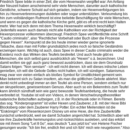
Friedrich Spee lebte in einer Zeit, die vom Hexenwahn vergiftet war: Am Anfang
der Neuzeit haben anscheinend sehr viele Menschen, darunter auch katholische
Geistliche, schwere Schuld auf sich geladen, indem sie Hexenverfolgungen bis
hin zu Hexenverbrennungen duldeten oder sogar unterstützten. Verleumdung bis
hin zum vollständigen Rufmord ist eine beliebte Beschäftigung für viele Menschen,
und wenn es gegen die katholische Kirche geht, gibt es oft erst recht kein Halten
mehr. Wer hat sich denn mit dem Thema Hexenwahn wirklich beschäftigt?
Jedenfalls waren auch damals nicht alle Katholiken von der Richtigkeit der
Hexenprozesse vollkommen überzeugt. Friedrich Spee veröffentlichte eine Schrift
"Cautio criminalis", also "Rechtlicher Vorbehalt oder Buch über die Prozesse
gegen Hexen". Kernpunkt ist die bis heute immer wieder gerne ignorierte
Tatsache, dass man mit Folter grundsätzlich jedes noch so falsche Geständnis
erzwingen kann. Wichtig ist auch, dass Spee in dieser Cautio criminalis weder die
Existenz noch das Wirken des Teufels bestreitet. Und auch heute gibt es
Menschen, die sich selbst ganz ausdrücklich als "Hexen" o.ä. bezeichnen. Und
damit wollen sie ggf. auch ganz bewusst ausdrücken, dass sie dem Grundsatz
Satans folgen: "Non serviam" - ich will nicht dienen. Ich will dieses irdische Leben
genießen, ich will die Gebote Gottes nicht halten, ich will sündigen. Satanismus
mag zwar von vielen einfach als bloßes Symbol für Unsittlichkeit gemeint sein.
Man bekennt sich zu Satan insofern, als man die göttlichen Gebote ablehnt. Man
denkt nicht unbedingt immer an den Teufel als eine Person, sondern einfach nur
an skrupellosen, gewissenlosen Genuss. Aber auch so ein Bekenntnis zum Teufel
kann ähnlich sündhaft sein wie ganz bewusste Teufelsanbetung, die heute sehr
verbreitet ist. Youtube ist voll von Videos, in denen Verschwörungstheoretiker
satanische Botschaften aufzeigen, z.B. in der Rockmusik oder in Filmen. Bereits
das sog. "Kinderprogramm" ist voller Hexen und Zauberer, z.B. mit der Hexe Bibi
Blocksberg oder dem Zauberer Harry Potter. Ein echter Meilenstein ist die
"Eiskönigin" vom Riesenkonzern Disney um eine Hexe, die ihre Zauberkräfte
zunächst unterdrückt, weil sie damit Schaden angerichtet hat. Schließlich aber will
sie ihre Zauberkräfte hemmungslos und rücksichtslos ausleben, und das erklärt
sie mit ihrem Song "Let It Go", was deutsch "Lass jetzt los" von Helene Fischer
gesungen wurde: "Ich bin frei, endlich frei und ich fühl‘ mich wie neugeboren." Also