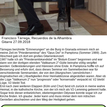
Francisco Tárrega, Recuerdos de la Alhambra
Gitarre 27.09.2018
Tárregas berühmte "Erinnerungen" an die Burg in Granada erinnern mich an
meine Zeit im "Priesterseminar" des "Opus Dei" in Pamplona (Sommer 1989). Zum
Abschied gab ich dort ein großes Gitarrenkonzert.
1987 hatte ich als "Priesteramtskandidat" im "Bistum Essen" begonnen und war
dann von der dortigen elenden "Vatikanum 2"-Gülle beinahe völlig vergiftet
worden: Gotteslästerungen und Häresien ohne Ende. In Pamplona hoffte ich auf
Besserung und erfuhr dort, dass dieses Seminar ein Sammelbecken war für
verschiedenste Seminaristen, die von den (liturgischen / persönlichen /
dogmatischen etc.) Abartigkeiten ihrer Heimatdiözese abgestoßen waren. Aber ob
die Lüge "Vatikanum 2" nun "progressiv" oder "konservativ" verpackt ist: V2 bleibt
Lüge, V2 bleibt Tod.
Erst nach zwei weiteren Etappen (Köln und Chur) fand ich zurück in meine wahre
Heimat, in die katholische Kirche, von der ich mich als V2-Lemming getrennt hatte.
Sogar trotz dieser entsetzlichen, ekelerregenden Odyssee konnte sogar ich zur
Kirche finden. Ich glaube: Jeder kann und muss immer dem rein irdischen
Genießen abschwören und den Weg der Heiligkeit gehen.