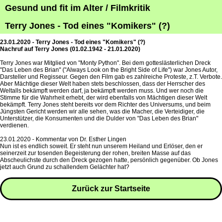
Gesund und fit im Alter / Filmkritik
Terry Jones - Tod eines "Komikers" (?)
23.01.2020 - Terry Jones - Tod eines "Komikers" (?)
Nachruf auf Terry Jones (01.02.1942 - 21.01.2020)
Terry Jones war Mitglied von "Monty Python". Bei dem gotteslästerlichen Dreck
"Das Leben des Brian" ("Always Look on the Bright Side of Life") war Jones Autor,
Darsteller und Regisseur. Gegen den Film gab es zahlreiche Proteste, z.T. Verbote.
Aber Mächtige dieser Welt haben stets beschlossen, dass der Herrscher des
Weltalls bekämpft werden darf, ja bekämpft werden muss. Und wer noch die
Stimme für die Wahrheit erhebt, der wird ebenfalls von Mächtigen dieser Welt
bekämpft. Terry Jones steht bereits vor dem Richter des Universums, und beim
Jüngsten Gericht werden wir alle sehen, was die Macher, die Verteidiger, die
Unterstützer, die Konsumenten und die Dulder von "Das Leben des Brian"
verdienen.
23.01.2020 - Kommentar von Dr. Esther Lingen
Nun ist es endlich soweit. Er steht nun unserem Heiland und Erlöser, den er
seinerzeit zur tosenden Begeisterung der rohen, breiten Masse auf das
Abscheulichste durch den Dreck gezogen hatte, persönlich gegenüber. Ob Jones
jetzt auch Grund zu schallendem Gelächter hat?
Zurück zur Startseite