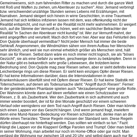
Gemeinwesens, sich zum fahrenden Ritter zu machen und durch die ganze Welt
mit Roß und Waffen zu ziehen, um Abenteuer zu suchen". Also: Jemand verbringt
bzw. verschwendet unzählige Stunden seines Lebens mit Erzählungen, mit
Narrativen. Jemand steigert sich hinein in wirre Geschichten, in eine Traumwelt.
Jemand hat sich kritiklos infizieren lassen mit dem, was offenkundig nicht der
Realität entspricht, und nun will er die Realität nicht mehr wahrnehmen. Er weigert
sich, auf die Stimme der Vernunft zu hören, weil ein sachlicher Betrachter der
Realität "in Sachen der Abenteuer nicht kundig" ist. Wer zur Vernunft mahnt, der
wird angegriffen und verurteilt: Mach dich fort von hier. Aber war das Fehlurteil des
Don Quijote überhaupt vermeidbar? Nicht jeder Mensch hat immer die beste
Sehkraft. Angenommen, die Windmühlen sähen von ihrem Aufbau her Menschen
sehr ähnlich, und weil sie nun einmal erheblich größer als Menschen sind, hält
man sie für Riesen. Selbst dann wäre es noch immer nicht logisch, sie als "böses
Gezücht", sie als eine Gefahr zu werten, geschweige denn zu bekämpfen. Denn in
der Natur gibt es bekanntlich sehr große Lebewesen, die trotzdem keine
Bedrohung sind. Don Quijote mag zwar Riesen sehen, aber er sieht definitiv keine
Leichenberge rings um diese Riesen. Er sieht kein einziges Opfer dieser Riesen.
Er hat keine Informationen darüber, dass die Intensivstationen in den
Krankenhäusern überfüllt sind mit Opfern dieser Riesen. Er hat keine Statistik mit
Totenscheinen, auf denen als Todesursache steht: "Angriff durch Riesen". Ferner:
In der geisteskranken Phantasie spielen auch "Verzauberungen" eine große Rolle.
Der Wahnsinn könnte dann auf Ideen verfallen wie einen Schutzzauber vor
Riesen, z. B. als Zaubertrank. Wer den Zaubertrank in sich aufnimmt und auch
immer wieder boostert, der ist für drei Monate geschützt vor einem schweren
Verlauf oder wenigstens vor dem Tod nach Angriff durch Riesen. Oder man könnte
sich einen Lappen vor das Gesicht hängen. Und wenn jemand fragt, inwiefern
denn eine Mund-Nasen-Bedeckung vor Riesen schützen soll, denke man an die
Worte eines Tierarztes: "Diese Regeln müssen der Standard sein. Diese Regeln
dürfen überhaupt nie hinterfragt werden. Das sollten wir einfach so tun." Fazit:
Hängt die Lappen vor die Klappen! Griffige Parolen sind Trumpf. Oder man bleibt
in seiner Wohnung, man arbeitet nur noch im Home-Office oder gar nicht. Man
verlässt die Wohnung nur zwischen 18 und 20 Uhr, und selbst dann auch nur für