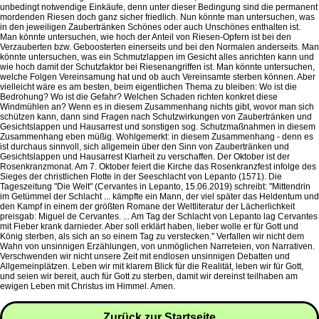
unbedingt notwendige Einkäufe, denn unter dieser Bedingung sind die permanent
mordenden Riesen doch ganz sicher friedlich. Nun könnte man untersuchen, was
in den jeweiligen Zaubertränken Schönes oder auch Unschönes enthalten ist.
Man könnte untersuchen, wie hoch der Anteil von Riesen-Opfern ist bei den
Verzauberten bzw. Geboosterten einerseits und bei den Normalen anderseits. Man
könnte untersuchen, was ein Schmutzlappen im Gesicht alles anrichten kann und
wie hoch damit der Schutzfaktor bei Riesenangriffen ist. Man könnte untersuchen,
welche Folgen Vereinsamung hat und ob auch Vereinsamte sterben können. Aber
vielleicht wäre es am besten, beim eigentlichen Thema zu bleiben: Wo ist die
Bedrohung? Wo ist die Gefahr? Welchen Schaden richten konkret diese
Windmühlen an? Wenn es in diesem Zusammenhang nichts gibt, wovor man sich
schützen kann, dann sind Fragen nach Schutzwirkungen von Zaubertränken und
Gesichtslappen und Hausarrest und sonstigen sog. Schutzmaßnahmen in diesem
Zusammenhang eben müßig. Wohlgemerkt: in diesem Zusammenhang - denn es
ist durchaus sinnvoll, sich allgemein über den Sinn von Zaubertränken und
Gesichtslappen und Hausarrest Klarheit zu verschaffen. Der Oktober ist der
Rosenkranzmonat. Am 7. Oktober feiert die Kirche das Rosenkranzfest infolge des
Sieges der christlichen Flotte in der Seeschlacht von Lepanto (1571). Die
Tageszeitung "Die Welt" (Cervantes in Lepanto, 15.06.2019) schreibt: "Mittendrin
im Getümmel der Schlacht ... kämpfte ein Mann, der viel später das Heldentum und
den Kampf in einem der größten Romane der Weltliteratur der Lächerlichkeit
preisgab: Miguel de Cervantes. ... Am Tag der Schlacht von Lepanto lag Cervantes
mit Fieber krank darnieder. Aber soll erklärt haben, lieber wolle er für Gott und
König sterben, als sich an so einem Tag zu verstecken." Verfallen wir nicht dem
Wahn von unsinnigen Erzählungen, von unmöglichen Narreteien, von Narrativen.
Verschwenden wir nicht unsere Zeit mit endlosen unsinnigen Debatten und
Allgemeinplätzen. Leben wir mit klarem Blick für die Realität, leben wir für Gott,
und seien wir bereit, auch für Gott zu sterben, damit wir dereinst teilhaben am
ewigen Leben mit Christus im Himmel. Amen.
Zurück zur Startseite