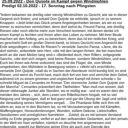
25.09.2022 - Don Quijote im Kampf gegen Windmühlen
Predigt 02.10.2022 - 17. Sonntag nach Pfingsten
"Indem bekamen sie dreißig oder vierzig Windmühlen zu Gesicht, wie sie in dieser
Gegend sich finden; und sobald Don Quijote sie erblickte, sprach er zu seinem
Knappen: »Jetzt leitet das Glück unsere Angelegenheiten besser, als wir es nur
immer zu wünschen vermöchten; denn dort siehst du, Freund Pansa, wie dreißig
Riesen oder noch etliche mehr zum Vorschein kommen; mit denen denke ich
einen Kampf zu fechten und ihnen allen das Leben zu nehmen. Mit ihrer Beute
machen wir den Anfang, uns zu bereichern; denn das ist ein redlicher Krieg, und
es geschieht Gott ein großer Dienst damit, so böses Gezücht vom Angesicht der
Erde wegzufegen.« »Was für Riesen?« versetzte Sancho Pansa. »Jene, die du
dort siehst«, antwortete sein Herr, »die mit den langen Armen, die bei manchen
wohl an die zwei Meilen lang sind.« »Bedenket doch, Herr Ritter«, entgegnete
Sancho, »die dort sich zeigen, sind keine Riesen, sondern Windmühlen, und was
Euch bei ihnen wie Arme vorkommt, das sind die Flügel, die, vom Winde
umgetrieben, den Mühlstein in Bewegung setzen.« »Wohl ist's ersichtlich«,
versetzte Don Quijote, »daß du in Sachen der Abenteuer nicht kundig bist; es sind
Riesen, und wenn du Furcht hast, mach dich fort von hier und verrichte dein Gebet,
während ich zu einem grimmen und ungleichen Kampf mit ihnen schreite.« So
schreibt Miguel de Cervantes im Roman "Der sinnreiche Junker Don Quijote von
der Mancha". Cervantes präsentiert den Titelhelden: "Man muß nun wissen, daß
dieser obbesagte Junker alle Stunden, wo er müßig war - und es waren dies die
meisten des Jahres -, sich, dem Lesen von Ritterbüchern hingab, mit so viel
Neigung und Vergnügen, daß er fast ganz und gar die Übung der Jagd und selbst
die Verwaltung seines Vermögens vergaß. ... Die Phantasie füllte sich ihm mit
allem an, was er in den Büchern las, so mit Verzauberungen wie mit Kämpfen,
Waffengängen, Herausforderungen, Wunden, süßem Gekose, Liebschaften,
Seestürmen und unmöglichen Narreteien ... Zuletzt, da es mit seinem Verstand
völlig zu Ende gegangen, verfiel er auf den seltsamsten Gedanken, auf den jemals
in der Welt ein Narr verfallen; nämlich es deuchte ihm angemessen und
notwendig, sowohl zur Mehrung seiner Ehre als auch zum Dienste des