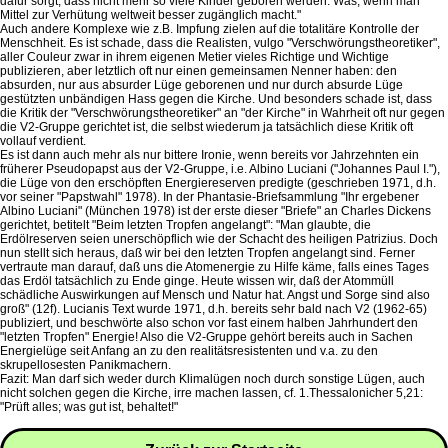
dafür sorgt, dass nicht mehr so viele Kinder geboren werden. Was, wenn man
Mittel zur Verhütung weltweit besser zugänglich macht."
Auch andere Komplexe wie z.B. Impfung zielen auf die totalitäre Kontrolle der
Menschheit. Es ist schade, dass die Realisten, vulgo "Verschwörungstheoretiker",
aller Couleur zwar in ihrem eigenen Metier vieles Richtige und Wichtige
publizieren, aber letztlich oft nur einen gemeinsamen Nenner haben: den
absurden, nur aus absurder Lüge geborenen und nur durch absurde Lüge
gestützten unbändigen Hass gegen die Kirche. Und besonders schade ist, dass
die Kritik der "Verschwörungstheoretiker" an "der Kirche" in Wahrheit oft nur gegen
die V2-Gruppe gerichtet ist, die selbst wiederum ja tatsächlich diese Kritik oft
vollauf verdient.
Es ist dann auch mehr als nur bittere Ironie, wenn bereits vor Jahrzehnten ein
früherer Pseudopapst aus der V2-Gruppe, i.e. Albino Luciani ("Johannes Paul I."),
die Lüge von den erschöpften Energiereserven predigte (geschrieben 1971, d.h.
vor seiner "Papstwahl" 1978). In der Phantasie-Briefsammlung "Ihr ergebener
Albino Luciani" (München 1978) ist der erste dieser "Briefe" an Charles Dickens
gerichtet, betitelt "Beim letzten Tropfen angelangt": "Man glaubte, die
Erdölreserven seien unerschöpflich wie der Schacht des heiligen Patrizius. Doch
nun stellt sich heraus, daß wir bei den letzten Tropfen angelangt sind. Ferner
vertraute man darauf, daß uns die Atomenergie zu Hilfe käme, falls eines Tages
das Erdöl tatsächlich zu Ende ginge. Heute wissen wir, daß der Atommüll
schädliche Auswirkungen auf Mensch und Natur hat. Angst und Sorge sind also
groß" (12f). Lucianis Text wurde 1971, d.h. bereits sehr bald nach V2 (1962-65)
publiziert, und beschwörte also schon vor fast einem halben Jahrhundert den
"letzten Tropfen" Energie! Also die V2-Gruppe gehört bereits auch in Sachen
Energielüge seit Anfang an zu den realitätsresistenten und v.a. zu den
skrupellosesten Panikmachern.
Fazit: Man darf sich weder durch Klimalügen noch durch sonstige Lügen, auch
nicht solchen gegen die Kirche, irre machen lassen, cf. 1.Thessalonicher 5,21:
"Prüft alles; was gut ist, behaltet!"