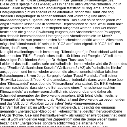
verbrauchen sich diese Energiequellen nicht" (unendlich-viel-energie.de).
Diese Zitate spiegeln das wieder, was in nahezu allen Wahrheitsmedien und in
nahezu allen Köpfen der Mediengläubigen feststeht: Zu sog. erneuerbaren
Energiequellen gibt es absolut keine Alternative, schon weil sämtliche sog.
"fossilen Energieträger" in sehr absehbarer Zeit vollständig und absolut
unwiederbringlich aufgebraucht sein werden. Das allein sollte schon jeden vor
Angst erstarren lassen und in schwerste Depressionen stürzen, wozu dann noch
gerne weitere Kernreaktor-Katastrophen ausgemalt werden. Und wer könnte
heute noch die globale Erwärmung leugnen, das Abschmelzen der Polkappen,
den deshalb bevorstehenden Untergang des Abendlandes etc. im Meer?
Kohlendioxid ist zum prominentesten Menschenfeind erklärt worden. Alles muss
möglichst "klimafreundlich" sein, d.h. "CO2-arm" oder eigentlich "CO2-frei": der
Strom, das Essen, das Atmen usw. usf.
Nun gibt es allerdings noch immer sog. "Klimaleugner", in Deutschland wohl am
bekanntesten "EIKE - Europäisches Institut für Klima und Energie e.V." mit dem
derzeitigen Präsidenten Verleger Dr. Holger Thuss aus Jena.
Leider ist das Institut selbst sehr antikatholisch - immer wieder wird die Gruppe des
sog. "Zweiten Vatikanischen Konzils" (Vatikanum 2 / V2) als "katholische Kirche"
ausgegeben, und immer wieder werden die absolut unentschuldbar falschen
Behauptungen z.B. von Jorge Bergoglio (vulgo "Papst Franziskus" mit seiner
"Enzyklika Laudato Si") der Kirche angelastet - jedenfalls dann, wenn Jorge über
den "Klimawandel" resp. über die "Klimarettung" phantasiert. Die EIKE-Autoren
wettern nachhaltig, dass sie »die Behauptung eines "menschengemachten
Klimawandels" als naturwissenschaftlich nicht begründbar und daher als
Schwindel gegenüber der Bevölkerung ansehen. EIKE lehnt folglich jegliche
"Klimapolitik" als einen Vorwand ab, Wirtschaft und Bevölkerung zu bevormunden
und das Volk durch Abgaben zu belasten" (eike-klima-energie.eu).
Der Verf. hat deshalb im EIKE-Kommentarbereich, angesichts der eingangs
genannten Energieträger-Ideologien, »übersichtliche, deutlich hervorgehobene
FAQ zu "Kohle-, Gas- und Kernkraftwerken"« als wünschenswert bezeichnet, denn
»es ist wohl weniger die Angst vor Zappelstrom oder die Sorge wegen kaum
bezahlbarer Energiepreise, sondern schlichtweg die anscheinende