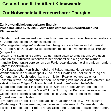
Gesund und fit im Alter / Klimawandel
Zur Notwendigkeit erneuerbarer Energien
Zur Notwendigkeit erneuerbarer Energien
Pressemeldung 17.07.2018: Zum Ende der fossilen Energieträger und
Klimawandel
"Bei dem heutigen Welterdölverbrauch würden die gesicherten Reserven mehr als
50 Jahre ausreichen" (zukunftsheizen.de).
"Wie lange die Erdgas-Vorräte reichen, hängt von verschiedenen Faktoren ab ...
Als grobe Schätzung von Wissenschaftlern reichen die Vorkommen ca. 160 Jahre"
(erdgas.lu).
"Braun- und Steinkohle gehören zu den wichtigsten Energieträgern. Und doch
könnten die nutzbaren Reserven früher erschöpft sein als gedacht, warnen
manche Experten. Andere sehen den Förderpeak dagegen erst in einigen hundert
Jahren" (spektrum.de).
»Die Katastrophen von Tschernobyl und Fukushima markieren jeweils
Wendepunkte in der Umweltpolitik und in der Diskussion über die Nutzung der
Kernenergie ... Rechnerisch kann es in jedem Reaktor weltweit zu einer
unkontrollierten und langanhaltenden Freisetzung von Radioaktivität kommen, mit
katastrophalen Folgen für Mensch und Umwelt ... Außerdem berief die
Bundesregierung die Ethikkommission "Sichere Energieversorgung" ein. Die
Kommission empfahl Ende Mai 2011, die Nutzung der Kernenergie solle so weit
wie möglich beschränkt und innerhalb eines Jahrzehnts beendet werden«
(umwelt-im-unterricht.de).
"Erneuerbare Energie ist Energie aus nachhaltigen Quellen wie Wasserkraft,
Windenergie, Sonnenenergie, Biomasse und Erdwärme. Im Gegensatz zu den
fossilen Energieträgern Erdöl, Erdgas, Stein- und Braunkohle sowie dem Uranerz