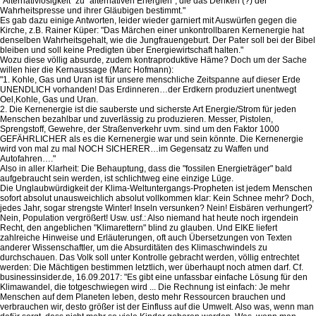
"Alternativlosigkeit" zu "alternativen Energien", die das Denken (?) der
Wahrheitspresse und ihrer Gläubigen bestimmt."
Es gab dazu einige Antworten, leider wieder garniert mit Auswürfen gegen die
Kirche, z.B. Rainer Küper: "Das Märchen einer unkontrollbaren Kernenergie hat
denselben Wahrheitsgehalt, wie die Jungfrauengeburt. Der Pater soll bei der Bibel
bleiben und soll keine Predigten über Energiewirtschaft halten."
Wozu diese völlig absurde, zudem kontraproduktive Häme? Doch um der Sache
willen hier die Kernaussage (Marc Hofmann):
"1. Kohle, Gas und Uran ist für unsere menschliche Zeitspanne auf dieser Erde
UNENDLICH vorhanden! Das Erdinneren…der Erdkern produziert unentwegt
Oel,Kohle, Gas und Uran.
2. Die Kernenergie ist die sauberste und sicherste Art Energie/Strom für jeden
Menschen bezahlbar und zuverlässig zu produzieren. Messer, Pistolen,
Sprengstoff, Gewehre, der Straßenverkehr uvm. sind um den Faktor 1000
GEFÄHRLICHER als es die Kernenergie war und sein könnte. Die Kernenergie
wird von mal zu mal NOCH SICHERER…im Gegensatz zu Waffen und
Autofahren…."
Also in aller Klarheit: Die Behauptung, dass die "fossilen Energieträger" bald
aufgebraucht sein werden, ist schlichtweg eine einzige Lüge.
Die Unglaubwürdigkeit der Klima-Weltuntergangs-Propheten ist jedem Menschen
sofort absolut unausweichlich absolut vollkommen klar: Kein Schnee mehr? Doch,
jedes Jahr, sogar strengste Winter! Inseln versunken? Nein! Eisbären verhungert?
Nein, Population vergrößert! Usw. usf.: Also niemand hat heute noch irgendein
Recht, den angeblichen "Klimarettern" blind zu glauben. Und EIKE liefert
zahlreiche Hinweise und Erläuterungen, oft auch Übersetzungen von Texten
anderer Wissenschaftler, um die Absurditäten des Klimaschwindels zu
durchschauen. Das Volk soll unter Kontrolle gebracht werden, völlig entrechtet
werden: Die Mächtigen bestimmen letztlich, wer überhaupt noch atmen darf. Cf.
businessinsider.de, 16.09.2017: "Es gibt eine unfassbar einfache Lösung für den
Klimawandel, die totgeschwiegen wird ... Die Rechnung ist einfach: Je mehr
Menschen auf dem Planeten leben, desto mehr Ressourcen brauchen und
verbrauchen wir, desto größer ist der Einfluss auf die Umwelt. Also was, wenn man