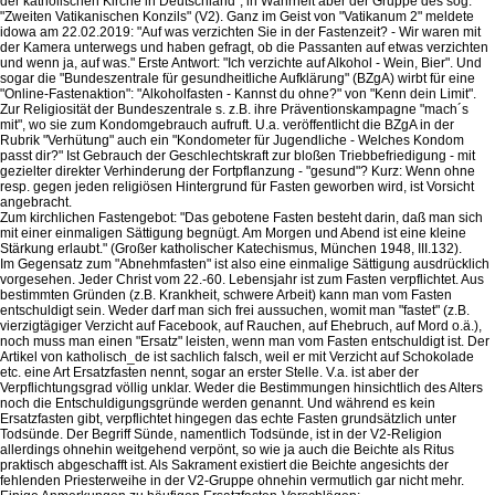
der katholischen Kirche in Deutschland", in Wahrheit aber der Gruppe des sog.
"Zweiten Vatikanischen Konzils" (V2). Ganz im Geist von "Vatikanum 2" meldete
idowa am 22.02.2019: "Auf was verzichten Sie in der Fastenzeit? - Wir waren mit
der Kamera unterwegs und haben gefragt, ob die Passanten auf etwas verzichten
und wenn ja, auf was." Erste Antwort: "Ich verzichte auf Alkohol - Wein, Bier". Und
sogar die "Bundeszentrale für gesundheitliche Aufklärung" (BZgA) wirbt für eine
"Online-Fastenaktion": "Alkoholfasten - Kannst du ohne?" von "Kenn dein Limit".
Zur Religiosität der Bundeszentrale s. z.B. ihre Präventionskampagne "mach´s
mit", wo sie zum Kondomgebrauch aufruft. U.a. veröffentlicht die BZgA in der
Rubrik "Verhütung" auch ein "Kondometer für Jugendliche - Welches Kondom
passt dir?" Ist Gebrauch der Geschlechtskraft zur bloßen Triebbefriedigung - mit
gezielter direkter Verhinderung der Fortpflanzung - "gesund"? Kurz: Wenn ohne
resp. gegen jeden religiösen Hintergrund für Fasten geworben wird, ist Vorsicht
angebracht.
Zum kirchlichen Fastengebot: "Das gebotene Fasten besteht darin, daß man sich
mit einer einmaligen Sättigung begnügt. Am Morgen und Abend ist eine kleine
Stärkung erlaubt." (Großer katholischer Katechismus, München 1948, III.132).
Im Gegensatz zum "Abnehmfasten" ist also eine einmalige Sättigung ausdrücklich
vorgesehen. Jeder Christ vom 22.-60. Lebensjahr ist zum Fasten verpflichtet. Aus
bestimmten Gründen (z.B. Krankheit, schwere Arbeit) kann man vom Fasten
entschuldigt sein. Weder darf man sich frei aussuchen, womit man "fastet" (z.B.
vierzigtägiger Verzicht auf Facebook, auf Rauchen, auf Ehebruch, auf Mord o.ä.),
noch muss man einen "Ersatz" leisten, wenn man vom Fasten entschuldigt ist. Der
Artikel von katholisch_de ist sachlich falsch, weil er mit Verzicht auf Schokolade
etc. eine Art Ersatzfasten nennt, sogar an erster Stelle. V.a. ist aber der
Verpflichtungsgrad völlig unklar. Weder die Bestimmungen hinsichtlich des Alters
noch die Entschuldigungsgründe werden genannt. Und während es kein
Ersatzfasten gibt, verpflichtet hingegen das echte Fasten grundsätzlich unter
Todsünde. Der Begriff Sünde, namentlich Todsünde, ist in der V2-Religion
allerdings ohnehin weitgehend verpönt, so wie ja auch die Beichte als Ritus
praktisch abgeschafft ist. Als Sakrament existiert die Beichte angesichts der
fehlenden Priesterweihe in der V2-Gruppe ohnehin vermutlich gar nicht mehr.