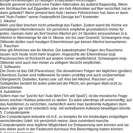
Einige Anmerkungen zu häufigen Ersatzfasten-Vorschlägen:
Bereits generell erscheint eine Fasten-Alternative als äußerst fragwürdig. Wenn
ein Nichtraucher auf Zigaretten oder ein Anti-Alkoholiker auf Bier verzichtet, hat er
dann gefastet? Wenn jemand kein Auto / keinen Führerschein hat, kann er dann
mit "Auto-Fasten" seiner Fastenpflicht Genüge tun? Konkreter:
1. Alkohol
Wein und Bier brechen nicht unbedingt das Fasten. Zudem warnt die Kirche vor
unmäßigem Alkoholkonsum. Ich persönlich empfehle grundsätzlich immer für
jeden, niemals mehr als fünf Gramm Alkohol pro 24 Stunden einzunehmen (n.b.
Alkohol in Weinmenge für die hl. Messe: ein bis zwei Gramm!). Schwangere resp.
Stillende dürfen nach heutigen Erkenntnissen gar keinen Alkohol konsumieren.
2. Rauchen
Hier gilt Ähnliches wie für Alkohol. Die katastrophalen Folgen des Rauchens
lassen sich heute nicht mehr leugnen. Angesichts der Erkenntnisse bzgl.
Passivrauchen ist Rücksicht auf andere immer verpflichtend. Schwangere resp.
Stillende sind auch hier immer zu völligem Verzicht verpflichtet.
3. Süßwaren
Die Dosis ist das Gift (Paracelsus). Die desaströsen Folgen der täglichen (großen)
Überdosis Zucker sind mittlerweile für jeden unstrittig und auch unübersehbar:
Übergewicht, Diabetes, Karies usw. usf. Also bei Alkohol, Rauchen und
Süßigkeiten besteht für jeden jederzeit die Pflicht, ein geringes Maß nicht zu
überschreiten.
4. Autofahren
Sofern man nur "just for fun" Auto fährt ("Ich will Spaß"), ist die moralische Frage
eines solchen Hobbys jederzeit zu stellen. Es wäre allerdings oft unvernünftig, auf
das Autofahren zu verzichten, namentlich wenn man bestimmte Aufgaben dann
kaum oder gar nicht ordentlich resp. mit vertretbarem Aufwand bewältigen könnte.
5. Computerspiele
Die Computerspiel-Industrie ist m.E. zu komplex für ein eindeutiges endgültiges
vernichtendes Urteil. Ich persönlich meine, dass zumindest manche
Computerspiele eine legitime Möglichkeit zur Entspannung sein können und sie
von daher auch in der Fastenzeit durchaus ihre Berechtigung haben können.