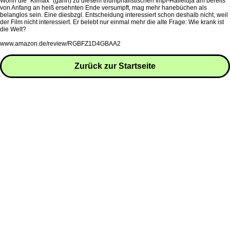
Worin die "Klimax" (gähn) zu diesem triumphalistischen Impf-Halleluja am bereits
von Anfang an heiß ersehnten Ende versumpft, mag mehr hanebüchen als
belanglos sein. Eine diesbzgl. Entscheidung interessiert schon deshalb nicht, weil
der Film nicht interessiert. Er belebt nur einmal mehr die alte Frage: Wie krank ist
die Welt?
www.amazon.de/review/RGBFZ1D4GBAA2
Zurück zur Startseite