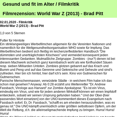
Gesund und fit im Alter / Filmkritik
Filmrezension: World War Z (2013) - Brad Pitt
02.01.2020 - Filmkritik
World War Z (2013) - Brad Pitt
1,0 von 5 Sternen
Futter für Hirntote
Ein stinklangweiliges Werbefilmchen allgemein für die Vereinten Nationen und
namentlich für die Weltgesundheitsorganisation WHO sowie für Impfung. Das
Werbefilmchen bedient sich fleißig im leichenzerfledderten Handbuch "Die
dümmsten und unerträglichsten Klischees" und vermeidet konsequent jeden
interessanten Gedanken. Mutmaßliche Zielgruppe: Zombies - (nur?) denen ist bei
diesem Machwerk sicherlich ganz kannibalisch wohl als wie fünfhundert Säuen
resp. sieben Milliarden Untoten. Zombies glotzen gebannt auf das Krach und
Bumm und Peng und auf das Gerenne und Gekreische und Geheule und sind's
zufrieden. Hier bin ich hirntot, hier darf ich's sein. Kino von Gutmenschen für
Gutmenschen.
Panische Menschenmassen, verwüstete Städte - in welchem Film habe ich das
schon mal gesehen? Anyway: Ab 0:28 erzählt uns Weltenretter "Dr. Andrew
Fassbach, Virologe aus Harvard" zur Zombie-Apokalypse: "Es ist ein Virus,
eindeutig ein Virus, und wie für jeden anderen Wirkstoff können wir einen Impfstoff
entwickeln, sobald wir seinen Ursprung gefunden haben." Und der Ober-[hier
passendes Wort einsetzen] von der UNO kommentiert dieses Evangelium nach
Fassbach sofort: Er, Dr. Fassbach, "schafft es am ehesten herauszufinden, was es
genau ist." Die UNO kämpft unermüdlich unter größten selbstlosen Opfern, um der
Welt die Rettung, d.h. die alleinseligmachende Impfung zu bringen. Hurra! Hurra!
Hurra!