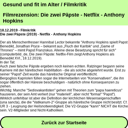
Gesund und fit im Alter / Filmkritik
Filmrezension: Die zwei Päpste - Netflix - Anthony
Hopkins
18.12.2019 - Filmkritik
Die zwei Päpste (2019) - Netflix - Anthony Hopkins
Der als Menschenfresser Hannibal Lector bekannte "Anthony Hopkins spielt Papst
Benedikt, Jonathan Pryce – bekannt aus „Fluch der Karibik“ und „Game of
Thrones“ – mimt Papst Franziskus. Alleine diese Besetzung spricht für sich"
(computerbild_de, Die zwei Päpste: Netflix-Film zeigt Anthony Hopkins als
Benedikt XVI., 18.12.2019).
In der Tat:
Auch zwei falsche Päpste ergeben noch keinen echten. Ratzinger begann seine
Karriere mit der häretischen Habilitation - die als solche abgelehnt wurde. Erst zu
seiner "Papst"-Zeit wurde das häretische Original veröffentlicht.
Bergoglios Kapriolen füllen sogar die Internetseiten von "Konservativen", die ihn
sogar öffentlich der Häresie beschuldigen - natürlich ohne Konsequenzen zu
ziehen.
Wichtig: Manche "Sedisvakantisten" gehen mit Theorien zum "papa haereticus"
hausieren, der sein Amt verliert (nur "materiell", aber nicht "formal" "Papst").
Wirklich unfehlbar ist aber die Definition der kirchlichen Wesenseigenschaften
(una sancta), die die "Vatikanum-2"-Gruppe als häretische Gruppe nicht besitzt. Cf.
UR 3 - Leugnung der Heilsnotwendigkeit. Die V2-Gruppe *kann* NICHT die Kirche
sein. V2-Mitglieder sind Nicht-Katholiken.
Zurück zur Startseite