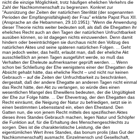
nicht die einzige Möglichkeit, trotz häufigen ehelichen Verkehrs die
Zahl der Nachkommenschaft zu begrenzen. Konkret zur
"Ausnützung der Zeiten der natürlichen Sterilität (der sogenannten
Perioden der Empfängnisfähigkeit) der Frau" erklärte Papst Pius XII.
(Ansprache an die Hebammen, 29.10.1951): "Wenn die Anwendung
dieser Theorie nichts weiter bedeuten soll, als daß die Ehegatten ihr
eheliches Recht auch an den Tagen der natürlichen Unfruchtbarkeit
ausüben können, so ist dagegen nichts einzuwenden. Denn damit
hindern oder beeinträchtigen sie durchaus nicht den Vollzug des
natürlichen Aktes und seine späteren natürlichen Folgen. ... Geht
man jedoch weiter, das heißt, erlaubt man, daß der eheliche Akt
ausschließlich an jenen Tagen ausgeführt werde, so muß das
Verhalten der Eheleute aufmerksamer geprüft werden. ... Wenn
schon bei Schließung der Ehe wenigstens einer der Ehegatten die
Absicht gehabt hätte, das eheliche Recht – und nicht nur keinen
Gebrauch – auf die Zeiten der Unfruchtbarkeit zu beschränken,
dergestalt, daß der andere Ehegatte an anderen Tagen nicht einmal
das Recht hätte, den Akt zu verlangen, so würde dies einen
wesentlichen Mangel des Ehewillens bedeuten, der die Ungültigkeit
der Ehe zur Folge hätte. ... Der Ehevertrag, der den Ehegatten das
Recht einräumt, die Neigung der Natur zu befriedigen, setzt sie in
einen bestimmten Lebensstand ein, eben den Ehestand. Den
Gatten nun, die von jenem Recht mittels des spezifischen Aktes
dieses ihres Standes Gebrauch machen, legen Natur und Schöpfer
die Funktion auf, für die Erhaltung des Menschengeschlechts zu
sorgen. Dies ist die charakteristische Leistung, die den
eigentümlichen Wert ihres Standes, das bonum prolis (das Gut der
Nachkommenschaft) ausmacht. Einzelmensch und Gesellschaft,