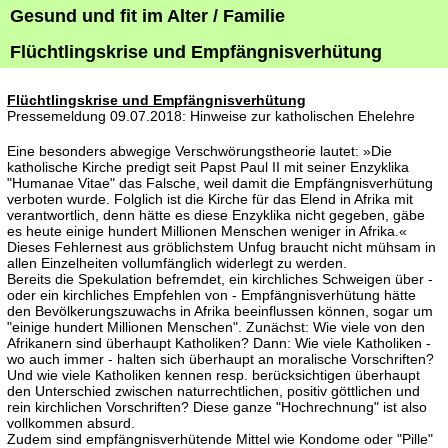
Gesund und fit im Alter / Familie
Flüchtlingskrise und Empfängnisverhütung
Flüchtlingskrise und Empfängnisverhütung
Pressemeldung 09.07.2018: Hinweise zur katholischen Ehelehre
Eine besonders abwegige Verschwörungstheorie lautet: »Die
katholische Kirche predigt seit Papst Paul II mit seiner Enzyklika
"Humanae Vitae" das Falsche, weil damit die Empfängnisverhütung
verboten wurde. Folglich ist die Kirche für das Elend in Afrika mit
verantwortlich, denn hätte es diese Enzyklika nicht gegeben, gäbe
es heute einige hundert Millionen Menschen weniger in Afrika.«
Dieses Fehlernest aus gröblichstem Unfug braucht nicht mühsam in
allen Einzelheiten vollumfänglich widerlegt zu werden.
Bereits die Spekulation befremdet, ein kirchliches Schweigen über -
oder ein kirchliches Empfehlen von - Empfängnisverhütung hätte
den Bevölkerungszuwachs in Afrika beeinflussen können, sogar um
"einige hundert Millionen Menschen". Zunächst: Wie viele von den
Afrikanern sind überhaupt Katholiken? Dann: Wie viele Katholiken -
wo auch immer - halten sich überhaupt an moralische Vorschriften?
Und wie viele Katholiken kennen resp. berücksichtigen überhaupt
den Unterschied zwischen naturrechtlichen, positiv göttlichen und
rein kirchlichen Vorschriften? Diese ganze "Hochrechnung" ist also
vollkommen absurd.
Zudem sind empfängnisverhütende Mittel wie Kondome oder "Pille"