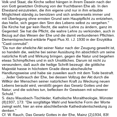
Volk und Staat, die Kirche selbst hängen in ihrem Dasein nach der
von Gott gesetzten Ordnung von der fruchtbaren Ehe ab. In den
Ehestand einzutreten, die ihm eigene und nur in ihm erlaubte
Möglichkeit ständig zu benützen und sich andererseits immer und
mit Überlegung ohne ernsten Grund sein Hauptpflicht zu entziehen,
das hieße, sich gegen den Sinn des Lebens selbst zu vergehen."
Die Kirche hat gar kein Recht, die wahre Lehre zu ändern, ganz im
Gegenteil: Sie hat die Pflicht, die wahre Lehre zu verkünden, auch in
Bezug auf das Wesen der Ehe und die damit verbundenen Pflichten.
Dementsprechend erklärte Papst Pius XI. i.J. 1930 in der Enzyklika
"Casti connubii":
"Da nun der eheliche Akt seiner Natur nach der Zeugung geweiht ist,
so handeln die, welche bei seiner Ausübung ihn absichtlich um seine
natürliche Kraft und Wirkung bringen, gegen die Natur und begehen
etwas Schimpfliches und in sich Unsittliches. Darum ist nicht zu
verwundern, daß auch die heilige Schrift bezeugt: die göttliche
Majestät hasse in höchstem Grade diese abscheuliche
Handlungsweise und habe sie zuweilen auch mit dem Tode bestraft.
... Jeder Gebrauch der Ehe, bei dessen Vollzug der Akt durch die
Willkür der Menschen seiner natürlichen Kraft zu Weckung neuen
Lebens beraubt wird, verstößt gegen das Gesetz Gottes und der
Natur; und die solches tun, beflecken ihr Gewissen mit schwerer
Schuld."
S. dazu Mausbach-Tischleder, Katholische Moraltheologie, Münster
(8)1937, 173: "Die sorgfältige Wahl und feierliche Form der Worte
zwingt wohl, hier an eine abschließende Kathedralentscheidung zu
denken."
Cf. W. Rauch, Das Gesetz Gottes in der Ehe, Mainz (2)1934, 83f: