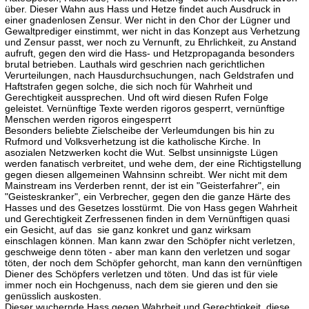
über. Dieser Wahn aus Hass und Hetze findet auch Ausdruck in
einer gnadenlosen Zensur. Wer nicht in den Chor der Lügner und
Gewaltprediger einstimmt, wer nicht in das Konzept aus Verhetzung
und Zensur passt, wer noch zu Vernunft, zu Ehrlichkeit, zu Anstand
aufruft, gegen den wird die Hass- und Hetzpropaganda besonders
brutal betrieben. Lauthals wird geschrien nach gerichtlichen
Verurteilungen, nach Hausdurchsuchungen, nach Geldstrafen und
Haftstrafen gegen solche, die sich noch für Wahrheit und
Gerechtigkeit aussprechen. Und oft wird diesen Rufen Folge
geleistet. Vernünftige Texte werden rigoros gesperrt, vernünftige
Menschen werden rigoros eingesperrt
Besonders beliebte Zielscheibe der Verleumdungen bis hin zu
Rufmord und Volksverhetzung ist die katholische Kirche. In
asozialen Netzwerken kocht die Wut. Selbst unsinnigste Lügen
werden fanatisch verbreitet, und wehe dem, der eine Richtigstellung
gegen diesen allgemeinen Wahnsinn schreibt. Wer nicht mit dem
Mainstream ins Verderben rennt, der ist ein "Geisterfahrer", ein
"Geisteskranker", ein Verbrecher, gegen den die ganze Härte des
Hasses und des Gesetzes losstürmt. Die von Hass gegen Wahrheit
und Gerechtigkeit Zerfressenen finden in dem Vernünftigen quasi
ein Gesicht, auf das sie ganz konkret und ganz wirksam
einschlagen können. Man kann zwar den Schöpfer nicht verletzen,
geschweige denn töten - aber man kann den verletzen und sogar
töten, der noch dem Schöpfer gehorcht, man kann den vernünftigen
Diener des Schöpfers verletzen und töten. Und das ist für viele
immer noch ein Hochgenuss, nach dem sie gieren und den sie
genüsslich auskosten.
Dieser wuchernde Hass gegen Wahrheit und Gerechtigkeit, diese