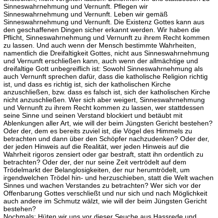
Sinneswahrnehmung und Vernunft. Pflegen wir
Sinneswahrnehmung und Vernunft. Leben wir gemäß
Sinneswahrnehmung und Vernunft. Die Existenz Gottes kann aus
den geschaffenen Dingen sicher erkannt werden. Wir haben die
Pflicht, Sinneswahrnehmung und Vernunft zu ihrem Recht kommen
zu lassen. Und auch wenn der Mensch bestimmte Wahrheiten,
namentlich die Dreifaltigkeit Gottes, nicht aus Sinneswahrnehmung
und Vernunft erschließen kann, auch wenn der allmächtige und
dreifaltige Gott unbegreiflich ist: Sowohl Sinneswahrnehmung als
auch Vernunft sprechen dafür, dass die katholische Religion richtig
ist, und dass es richtig ist, sich der katholischen Kirche
anzuschließen, bzw. dass es falsch ist, sich der katholischen Kirche
nicht anzuschließen. Wer sich aber weigert, Sinneswahrnehmung
und Vernunft zu ihrem Recht kommen zu lassen, wer stattdessen
seine Sinne und seinen Verstand blockiert und betäubt mit
Ablenkungen aller Art, wie will der beim Jüngsten Gericht bestehen?
Oder der, dem es bereits zuviel ist, die Vögel des Himmels zu
betrachten und dann über den Schöpfer nachzudenken? Oder der,
der jeden Hinweis auf die Realität, wer jeden Hinweis auf die
Wahrheit rigoros zensiert oder gar bestraft, statt ihn ordentlich zu
betrachten? Oder der, der nur seine Zeit vertrödelt auf dem
Trödelmarkt der Belanglosigkeiten, der nur herumtrödelt, um
irgendwelchen Trödel hin- und herzuschieben, statt die Welt wachen
Sinnes und wachen Verstandes zu betrachten? Wer sich vor der
Offenbarung Gottes verschließt und nur sich und nach Möglichkeit
auch andere im Schmutz wälzt, wie will der beim Jüngsten Gericht
bestehen?
Nochmals: Hüten wir uns vor dieser Seuche aus Hassrede und