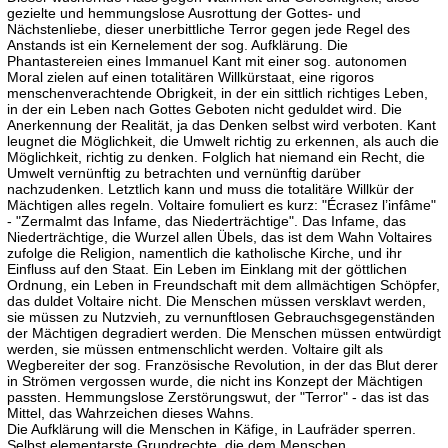
gezielte und hemmungslose Ausrottung der Gottes- und
Nächstenliebe, dieser unerbittliche Terror gegen jede Regel des
Anstands ist ein Kernelement der sog. Aufklärung. Die
Phantastereien eines Immanuel Kant mit einer sog. autonomen
Moral zielen auf einen totalitären Willkürstaat, eine rigoros
menschenverachtende Obrigkeit, in der ein sittlich richtiges Leben,
in der ein Leben nach Gottes Geboten nicht geduldet wird. Die
Anerkennung der Realität, ja das Denken selbst wird verboten. Kant
leugnet die Möglichkeit, die Umwelt richtig zu erkennen, als auch die
Möglichkeit, richtig zu denken. Folglich hat niemand ein Recht, die
Umwelt vernünftig zu betrachten und vernünftig darüber
nachzudenken. Letztlich kann und muss die totalitäre Willkür der
Mächtigen alles regeln. Voltaire fomuliert es kurz: "Écrasez l’infâme"
- "Zermalmt das Infame, das Niederträchtige". Das Infame, das
Niederträchtige, die Wurzel allen Übels, das ist dem Wahn Voltaires
zufolge die Religion, namentlich die katholische Kirche, und ihr
Einfluss auf den Staat. Ein Leben im Einklang mit der göttlichen
Ordnung, ein Leben in Freundschaft mit dem allmächtigen Schöpfer,
das duldet Voltaire nicht. Die Menschen müssen versklavt werden,
sie müssen zu Nutzvieh, zu vernunftlosen Gebrauchsgegenständen
der Mächtigen degradiert werden. Die Menschen müssen entwürdigt
werden, sie müssen entmenschlicht werden. Voltaire gilt als
Wegbereiter der sog. Französische Revolution, in der das Blut derer
in Strömen vergossen wurde, die nicht ins Konzept der Mächtigen
passten. Hemmungslose Zerstörungswut, der "Terror" - das ist das
Mittel, das Wahrzeichen dieses Wahns.
Die Aufklärung will die Menschen in Käfige, in Laufräder sperren.
Selbst elementarste Grundrechte, die dem Menschen