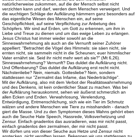
natürlicherweise zukommen, auf die der Mensch selbst nicht
verzichten kann und darf, werden dem Menschen verweigert. Und
die wuchtigen Schläge der Aufklärung hämmern ganz besonders auf
das eigentliche Wesen des Menschen ein, auf seine
Geschöpflichkeit, auf seine Verpflichtung zur Anbetung des
Schöpfers. Wir sind auf Erden, um Gott zu erkennen, um ihm in
Liebe und Treue zu dienen und um das ewige Leben zu erlangen.
Jesus Christus hat immer wieder sowohl an die
Sinneswahrnehmung als auch an die Vernunft seiner Zuhörer
appelliert: "Betrachtet die Vögel des Himmels: sie säen nicht, sie
ernten nicht, sie sammeln nicht in die Scheunen; euer himmlischer
Vater ernährt sie. Seid ihr nicht mehr wert als sie?" (Mt 6,26).
Sinneswahrnehmung? Vernunft? Das duldet die Aufklärung nicht.
Und Offenbarung? Das duldet die Aufklärung erst recht nicht.
Nächstenliebe? Nein, niemals. Gottesliebe? Nein, sondern
stattdessen nur "Zermalmt das Infame, das Niederträchtige".
Mit der Aufklärung, also mit dem Verbot der Realitätswahrnehmung
und des Denkens, ist kein ordentlicher Staat zu machen. Was bei
der Aufklärung herauskommt, sehen wir äußerst schmerzlich an
allen Ecken und Enden. Verwahrlosung, Verelendung,
Entwürdigung, Entmenschlichung, sich wie ein Tier im Schmutz
wälzen und andere Menschen wie Tiere zu misshandeln - danach
giert die Masse. Und zu den Symptomen dieses Wahns gehört eben
auch die Seuche Hate Speech, Hassrede, Volksverhetzung und
Zensur. Einfach gnadenlos das ausradieren, was mir nicht passt,
einfach gnadenlos den zermalmen, der mir nicht passt.
Wir dürfen uns von dieser Seuche aus Hetze und Zensur nicht
anstecken, nicht vergiften lassen. Bekennen wir uns stattdessen zu