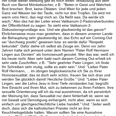
Am Ende dieser Meldung gibt es noch einen Textauszug aus dem
Buch von Bernd Mönkebüscher, z.B.: "Beten in Geist und Wahrheit.
Brot brechen. Brot, keine Oblaten. Und Wein für jede und jeden.
Ganz viel Wasser bei der Taufe, nicht nur drei Tropfen. Da wird mir
warm ums Herz, das regt mich an. Da fließt was. Da werde ich
wach." Also das hat der Leiter eines Vatikanum-2-Pastoralverbundes
der Öffentlichkeit zu sagen. So sieht eine Vatikanum-2-
Diskussionsgrundlage aus. Und wie glaubwürdig ist das ganze?
Ehrlicherweise muss man gestehen, dass in diesem unseren Lande
die Behauptung sehr glaubwürdig ist, das Echo auf ein Coming-Out
sei "durchweg positiv" gewesen bzw. es werde dafür "Respekt
bekundet". Dafür stehe ich selbst als Zeuge ein. Denn vor zehn
Jahren hatte sich jemand unter dem Namen "Pater Rolf Hermann
Lingen aus Dorsten" als homosexuell geoutet. Wer das war, weiß ich
bis heute nicht. Aber sehr bald nach diesem Coming Out erhielt ich
sehr viele Zuschriften, z.B.: "Sehr geehrter Pater Lingen, ich finde
Ihr Schreiben sehr mutig, sollte es wahr sein." Und: "Lieber Pater
Rolf Hermann, ... im übrigen beglückwünsche ich Sie zu Ihrer
Homosexualität: das ist doch sehr schön, freuen Sie sich dran und
werden Sie glücklich damit! Herzliche Grüße." Und: "Lieber Pater
Lingen, wer die Lehre Jesu in ihrer Tiefe verstanden hat, begrüßt
Ihre Einsicht und Ihren Mut, sich zu bekennen zu Ihren Fehlern. Ihre
sexuelle Orientierung will ich da mal ausnehmen, da ich persönlich
der Meinung bin, dass Sexualität nur dann fehlerhaft ist, wenn sie
mit Gewalt und Demütigung einhergeht, nicht aber, wenn es sich
einfach um gleichgeschlechtliche Liebe handelt." Und: "Jeder weiß
doch, dass sich die katholischen Priester nicht an ihre
Keuchheitsgelübde halten. Warum sollten Sie eine Ausnahme