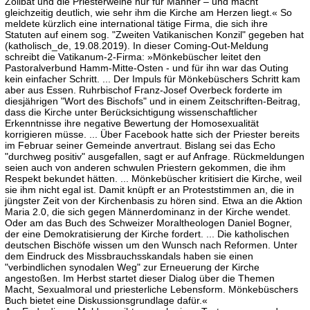
Zölibat und die Priesterweihe nur für Männer – und macht
gleichzeitig deutlich, wie sehr ihm die Kirche am Herzen liegt.« So
meldete kürzlich eine international tätige Firma, die sich ihre
Statuten auf einem sog. "Zweiten Vatikanischen Konzil" gegeben hat
(katholisch_de, 19.08.2019). In dieser Coming-Out-Meldung
schreibt die Vatikanum-2-Firma: »Mönkebüscher leitet den
Pastoralverbund Hamm-Mitte-Osten - und für ihn war das Outing
kein einfacher Schritt. ... Der Impuls für Mönkebüschers Schritt kam
aber aus Essen. Ruhrbischof Franz-Josef Overbeck forderte im
diesjährigen "Wort des Bischofs" und in einem Zeitschriften-Beitrag,
dass die Kirche unter Berücksichtigung wissenschaftlicher
Erkenntnisse ihre negative Bewertung der Homosexualität
korrigieren müsse. ... Über Facebook hatte sich der Priester bereits
im Februar seiner Gemeinde anvertraut. Bislang sei das Echo
"durchweg positiv" ausgefallen, sagt er auf Anfrage. Rückmeldungen
seien auch von anderen schwulen Priestern gekommen, die ihm
Respekt bekundet hätten. ... Mönkebüscher kritisiert die Kirche, weil
sie ihm nicht egal ist. Damit knüpft er an Proteststimmen an, die in
jüngster Zeit von der Kirchenbasis zu hören sind. Etwa an die Aktion
Maria 2.0, die sich gegen Männerdominanz in der Kirche wendet.
Oder am das Buch des Schweizer Moraltheologen Daniel Bogner,
der eine Demokratisierung der Kirche fordert. ... Die katholischen
deutschen Bischöfe wissen um den Wunsch nach Reformen. Unter
dem Eindruck des Missbrauchsskandals haben sie einen
"verbindlichen synodalen Weg" zur Erneuerung der Kirche
angestoßen. Im Herbst startet dieser Dialog über die Themen
Macht, Sexualmoral und priesterliche Lebensform. Mönkebüschers
Buch bietet eine Diskussionsgrundlage dafür.«