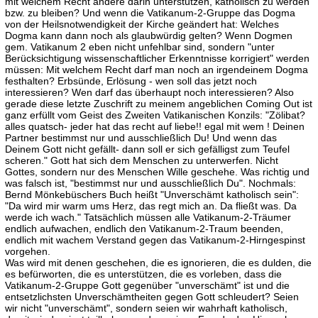
mit welchem Recht andere darin unterstützen, katholisch zu werden
bzw. zu bleiben? Und wenn die Vatikanum-2-Gruppe das Dogma
von der Heilsnotwendigkeit der Kirche geändert hat: Welches
Dogma kann dann noch als glaubwürdig gelten? Wenn Dogmen
gem. Vatikanum 2 eben nicht unfehlbar sind, sondern "unter
Berücksichtigung wissenschaftlicher Erkenntnisse korrigiert" werden
müssen: Mit welchem Recht darf man noch an irgendeinem Dogma
festhalten? Erbsünde, Erlösung - wen soll das jetzt noch
interessieren? Wen darf das überhaupt noch interessieren? Also
gerade diese letzte Zuschrift zu meinem angeblichen Coming Out ist
ganz erfüllt vom Geist des Zweiten Vatikanischen Konzils: "Zölibat?
alles quatsch- jeder hat das recht auf liebe!! egal mit wem ! Deinen
Partner bestimmst nur und ausschließlich Du! Und wenn das
Deinem Gott nicht gefällt- dann soll er sich gefälligst zum Teufel
scheren." Gott hat sich dem Menschen zu unterwerfen. Nicht
Gottes, sondern nur des Menschen Wille geschehe. Was richtig und
was falsch ist, "bestimmst nur und ausschließlich Du". Nochmals:
Bernd Mönkebüschers Buch heißt "Unverschämt katholisch sein":
"Da wird mir warm ums Herz, das regt mich an. Da fließt was. Da
werde ich wach." Tatsächlich müssen alle Vatikanum-2-Träumer
endlich aufwachen, endlich den Vatikanum-2-Traum beenden,
endlich mit wachem Verstand gegen das Vatikanum-2-Hirngespinst
vorgehen.
Was wird mit denen geschehen, die es ignorieren, die es dulden, die
es befürworten, die es unterstützen, die es vorleben, dass die
Vatikanum-2-Gruppe Gott gegenüber "unverschämt" ist und die
entsetzlichsten Unverschämtheiten gegen Gott schleudert? Seien
wir nicht "unverschämt", sondern seien wir wahrhaft katholisch,