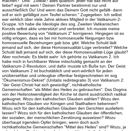
machen?" Und: "Zölibat? alles quatsch- jeder hat das recht auf
liebe!! egal mit wem ! Deinen Partner bestimmst nur und
ausschließlich Du! Und wenn das Deinem Gott nicht gefällt- dann
soll er sich gefälligst zum Teufel scheren." Zugegeben: Ich selbst
war wirklich über viele Jahre aktives Mitglied in der Vatikanum-2-
Gruppe. Ich habe die Ideologie des sog. Zweiten Vatikanischen
Konzils selbst aktiv unterstützt und verbreitet. Ich musste meine
positive Bewertung von "Vatikanum 2" korrigieren. Hingegen ist es
völlig erlogen, dass es bei mir homosexuelle Neigungen bzw.
homosexuelle Beziehungen gab bzw. gibt. Welche Schuld lädt
jemand auf sich, der diese Homosexualität-Lüge verbreitet? Welche
Schuld lädt jemand auf sich, der diese Homosexualität-Lüge glaubt?
Aber nochmals: Es bleibt wahr: Ich gehörte zu Vatikanum 2. Ich
habe mich in furchtbarer Weise mitschuldig gemacht an der
Vatikanum-2-Revolution, und dafür musste ich Buße tun. Der Geist
von Vatikanum 2 ist buchstäblich und wort-wörtlich für jeden
unübersehbar und unleugbar offenbar festgeschrieben im sog.
"Ökumenismus-Dekret" (Unitatis redintegratio 3) von Vatikanum 2:
"der Geist Christi hat sich gewürdigt", nichtkatholische
Gemeinschaften "als Mittel des Heiles zu gebrauchen". Das Dogma
von der Heilsnotwendigkeit der Kirche ist damit ausdrücklich radikal
geleugnet. Wozu den katholischen Glauben wählen? Wozu den
katholischen Glauben vor Königen und Statthaltern bekennen?
Wozu sich für den katholischen Glauben den Gerichten ausliefern
lassen? Wozu sich für den katholischen Glauben der öffentlichen,
der sozialen, der menschlichen Zerstörung aussetzen? Wozu
überhaupt irgendein Opfer bringen, wenn doch auch
nichtkatholische Gemeinschaften "Mittel des Heiles" sind? Wozu, ja