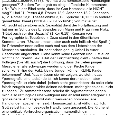
(1121052119065403393): "Wo hat Gott homosexuelle Handlungen
gesegnet?" Zu dem Tweet gab es einige öffentliche Kommentare,
z.B.: "Wo in der Bibel steht, dass Ihr Gott Homosexuelle NICHT
mag?" Und "1. Petrus 4,8. Römer 12,9. Johannes 15,2. Johannes
4,12. Römer 13,8. Thessaloniker 3,12. Sprüche 10,12." Ein anderer
gemeldeter Tweet (1121045620515594241) von mir lautet:
»Unzucht ist zerstörerisch. Sexualität dient der Fortpflanzung und
hat nur im Schutz des Ehebandes von Mann und Frau ihren Platz.
"Hütet euch vor der Unzucht" (1 Kor 6,18). Konsum von
Pornographie ist Todsünde.« Dazu stand in den öffentlichen
Kommentaren: "Unzucht macht aber auch echt höllisch viel Spaß ;)
Ihr Frömmler*innen solltet euch mal aus dem Liebesleben der
Menschen raushalten. Ihr habt schon genug Unheil in eurer
Geschichte angerichtet. Liebe kennt keine Grenzen und Lust auch
nicht." Und: "Wenn Sexualität der Fortpflanzung dient - hatten Ihre
Kollegen (Sie vllt. auch?) die Hoffnung, dass die vielen jungen
Messdiener alle schwanger werden und der Kirche Kinder
schenken? Hier der Fakt: kleine Jungen können KEINE Kinder
bekommen!" Und: "das müssen sie mir zeigen, wo steht, dass
#pornografie eine todsünde ist. ich kenne derer sieben, aber
#pornografie ist nicht dabei. jedoch steht geschrieben: du sollst nicht
falsch zeugnis reden wider deinen nächsten. mehr gibt es dazu nicht
zu sagen." Zusammenfassend scheint die Argumentation gegen
mich also rettungslos überwältigend und absolut unwiderlegbar: Es
gibt keinerlei Anhaltspunkt dafür, weswegen homosexuelle
Handlungen abzulehnen sind. Homosexualität ist völlig natürlich.
Gott selbst hat homosexuelle Handlungen gesegnet. Die Kirche ist
eine radikale Verbrecherorganisation, namentlich ein