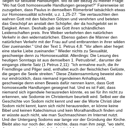
Segen für sexuelle Handlungen. Wo ist der Bezug zu meiner Frage:
"Wo hat Gott homosexuelle Handlungen gesegnet?" Fairerweise ist
zuzugeben, dass Paulus in demselben Römerbrief tatsächlich etwas
zur Homosexualität schreibt, u.z. 1,25-27: "Sie vertauschten den
wahren Gott mit den falschen Götzen und verehrten und beteten
das Geschöpf an anstatt den Schöpfer, der da hochgelobt sei in
Ewigkeit. Amen. Deshalb gab sie Gott ihren schändlichen
Leidenschaften preis. Ihre Weiber verkehrten den natürlichen
Verkehr in den widernatürlichen. Ebenso gaben die Männer den
natürlichen Verkehr mit der Frau auf und entbrannten in ihrer wilden
Gier zueinander." Und der Text 1. Petrus 4,8: "Vor allem aber heget
eine starke Liebe zueinander." Wieder nichts zu Sexualität,
geschweige denn zu Homosexualität. Allerdings: Die Lesung des
heutigen Sonntags ist aus demselben 1. Petrusbrief., darunter der
eingangs zitierte Satz (1 Petrus 2,11): "Ich ermahne euch, die ihr
Fremdlinge und Pilger seid, enthaltet euch der fleischlichen Gelüste,
die gegen die Seele streiten." Diese Zitatensammlung beweist also
nur eindrücklich, dass niemand irgendeinen Anhaltspunkt,
geschweige denn einen Beweis dafür nennen kann, dass Gott
homosexuelle Handlungen gesegnet hat. Und es ist Fakt, dass
niemand sich irgendwie herausreden könnte, es sei für ihn nicht zu
erkennen, wie Sodomie im Christentum beurteilt wird. Selbst wer die
Geschichte von Sodom nicht kennt und wer die Worte Christi über
Sodom nicht kennt, kann sich nicht herausreden, er könne keine
Bibel und keinen Katechismus und kein Moralhandbuch finden und
er wüsste auch nicht, wie man Suchmaschinen im Internet nutzt.
Und der Untergang Sodoms war lange vor der Gründung der Kirche.
Bleibt also nur noch der, der möchte, dass man ihm zeigt, "wo steht,