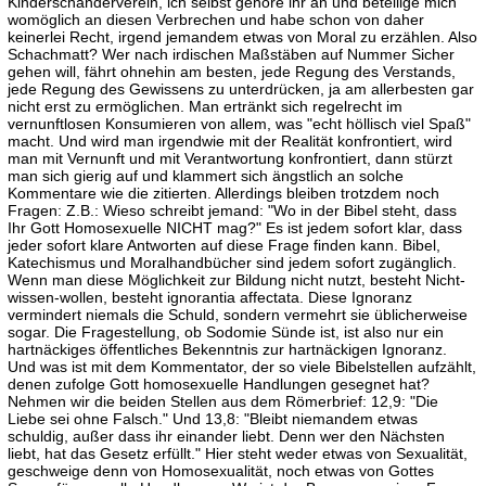
Kinderschänderverein, ich selbst gehöre ihr an und beteilige mich
womöglich an diesen Verbrechen und habe schon von daher
keinerlei Recht, irgend jemandem etwas von Moral zu erzählen. Also
Schachmatt? Wer nach irdischen Maßstäben auf Nummer Sicher
gehen will, fährt ohnehin am besten, jede Regung des Verstands,
jede Regung des Gewissens zu unterdrücken, ja am allerbesten gar
nicht erst zu ermöglichen. Man ertränkt sich regelrecht im
vernunftlosen Konsumieren von allem, was "echt höllisch viel Spaß"
macht. Und wird man irgendwie mit der Realität konfrontiert, wird
man mit Vernunft und mit Verantwortung konfrontiert, dann stürzt
man sich gierig auf und klammert sich ängstlich an solche
Kommentare wie die zitierten. Allerdings bleiben trotzdem noch
Fragen: Z.B.: Wieso schreibt jemand: "Wo in der Bibel steht, dass
Ihr Gott Homosexuelle NICHT mag?" Es ist jedem sofort klar, dass
jeder sofort klare Antworten auf diese Frage finden kann. Bibel,
Katechismus und Moralhandbücher sind jedem sofort zugänglich.
Wenn man diese Möglichkeit zur Bildung nicht nutzt, besteht Nicht-
wissen-wollen, besteht ignorantia affectata. Diese Ignoranz
vermindert niemals die Schuld, sondern vermehrt sie üblicherweise
sogar. Die Fragestellung, ob Sodomie Sünde ist, ist also nur ein
hartnäckiges öffentliches Bekenntnis zur hartnäckigen Ignoranz.
Und was ist mit dem Kommentator, der so viele Bibelstellen aufzählt,
denen zufolge Gott homosexuelle Handlungen gesegnet hat?
Nehmen wir die beiden Stellen aus dem Römerbrief: 12,9: "Die
Liebe sei ohne Falsch." Und 13,8: "Bleibt niemandem etwas
schuldig, außer dass ihr einander liebt. Denn wer den Nächsten
liebt, hat das Gesetz erfüllt." Hier steht weder etwas von Sexualität,
geschweige denn von Homosexualität, noch etwas von Gottes