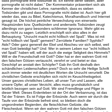
dass pornografie eine todsünde ist. ich kenne derer sieben, aber
pornografie ist nicht dabei." Der Kommentator präsentiert sich als
Kenner der christlichen Lehre, namentlich, dass es sieben
Todsünden gibt und dass Pornografie nicht dabei ist. Auch hier gilt
wieder das, was zu Bibel, Katechismus, Moralhandbuch und Internet
gesagt ist. Die höchst peinliche Verwechslung von einerseits
Hauptsünden bzw. Quellsünden und anderseits Todsünden zeugt
allerdings von ganz besonders schlimmer Ignoranz. Mehr gibt es
dazu nicht zu sagen. Letztlich erschöpft sich also alles in der
Behauptung: "Unzucht macht echt höllisch viel Spaß". Was ist mit
"echt höllisch viel Spaß" gemeint? Zerrüttete Familien? Syphilis?
Aids? Oder ganz generell der Ekel und Abscheu vor sich selbst, weil
man Gott beleidigt hat? Und: Wer in seinem Leben nur "echt höllisch
viel Spaß" haben will, will der auch die ewige Seligkeit des Himmels?
Will er die Freundschaft mit Gott? Oder hat er den wahren Gott mit
den falschen Götzen vertauscht, verehrt er und betet er das
Geschöpf an anstatt den Schöpfer? Gab ihn Gott deshalb den
schändlichen Leidenschaften preis? Doch so sehr die Heilige Schrift
auch immer wieder mit deutlichen Worten die Unzucht verurteilt: Die
christlichen Gebote erschöpfen sich nicht im Keuschheitsgebot.
Unser ganzes christliches Leben, all unser Tun und Lassen, alle
unsere Opfer, all unser Verzicht, alles muss grundsätzlich und
letztlich bezogen sein auf Gott. Wir sind Fremdlinge und Pilger in
dieser Welt. Dieses Erdenleben ist der Ort der Verbannung, ist das
Tal der Tränen. Es ist Folge der Erbsünde. Auch wenn wir durch die
Taufe von der Erbsünde befreit sind, so bleiben doch die
ungeordneten Begierden, die fleischlichen Gelüste, die
Fleischeslust. Wenn wir den wahren Gott mit den falschen Götzen