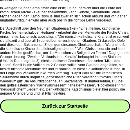
Katechismus erfordert nur einen Nachmittag.
In wenigen Stunden erhält man eine erste Grundübersicht über die Lehre der
katholischen Kirche - Glaubensbekenntnis, Zehn Gebote, Sakramente. Viele
Mythen gegen den Katholizismus sind zwar an sich schon absurd und von daher
unglaubwürdig, hier wird aber auch positiv die richtige Lehre vorgelegt.
Der Abschnitt über den Neunten Glaubensartikel - "Eine, heilige, katholische
Kirche; Gemeinschaft der Heiligen" - erläutert die vier Merkmale der Kirche Christi:
einig, heilig, katholisch, apostolisch: "Die römisch-katholische Kirche ist einig, weil
sie allezeit und überall 1) denselben unveränderten Glauben; 2) dasselbe Opfer
und dieselben Sakramente; 3) ein gemeinsames Oberhaupt hat. ... Warum heißt
die katholische Kirche die alleinseligmachende? Weil Christus nur sie und keine
andere Kirche gestiftet hat, um die Menschen zu Seligkeit zu führen." Dagegen die
Gruppe des sog. "Zweiten Vatikanischen Konzils" behauptet in ihren Statuten
(Unitatis Redintegratio 3), nichtkatholische Gemeinschaften seien "Mittel des
Heiles". Somit ist die Vatikanum-2-Gruppe radikal vom Glauben abgefallen, sie
besitzt nicht die Merkmale der und ist somit auch nicht die katholische Kirche. In
der Folge von Vatikanum 2 wurden vom sog. "Papst Paul VI." die katholischen
Sakramente durch ungültige, gotteslästerliche Riten verdrängt ("Novus Ordo").
Wiederum gilt: Die Absurdität der neuen Sakramente ist unübersehbar, z.B. bei
den gotteslästerlichen "Karnevalsmessen", "Theatermessen", "Rockmessen" mit
"neugeistlichen" Liedern etc. Der katholische Katechismus bietet hier positiv die
genaue Orientierung und ist Pflichtlektüre.
Zurück zur Startseite