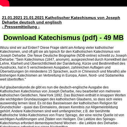
21.01.2021 21.01.2021 Katholischer Katechismus von Joseph
Deharbe deutsch und englisch
- Pressemitteilung -
Download Katechismus (pdf) - 49 MB
Wozu sind wir auf Erden? Diese Frage steht am Anfang vieler katholischer
Katechismen, und oft gilt sie als typisch für den Katholischen Katechismus von
Joseph Deharbe. Die Neue Deutsche Biographie (NDB-online) schreibt zu Joseph
Deharbe: "Sein Katechismus (1847, anonym), ausgezeichnet durch Korrektheit der
Lehre, Klarheit und Übersichtlichkeit der Darstellung, Kürze und Bestimmtheit des
Ausdrucks, hat in 5 verschiedenen Ausgaben, zahlreichen Auflagen und
Übersetzungen (in mindestens 15 Sprachen, auch in Chinesisch und Marathi) alle
bisherigen Katechismen an Verbreitung in Europa, Asien, Nord- und Südamerika
weit übertroffen."
Auf glaubenskunde.de gibt es nun die deutsch-englische Ausgabe des
Katholischen Katechismus von Joseph Deharbe, neu bearbeitet von mehreren
katholischen Geistlichen, NewYork 1892. Das Büchlein enthält in knappen Worten
die wichtigsten Grundaussagen des katholischen Glaubens, so dass sich vieles
auswendig lernen lässt. Es ist das Basiswissen der katholischen Religion für
Grundschüler - quasi das Einmaleins, dessen Kenntnis zur Allgemeinbildung
gehört. Andere Katechismen sind weit umfangreicher, z.B. der berühmte
Katholische Volks-Katechismus von Franz Spirago, der eine reiche Quelle ist von
wichtigen Ausführungen und Zitaten von Heiligen. Die Lektüre des Spirago-
Katechismus erfordert dementsprechend Wochen - die Lektüre des Deharbe-