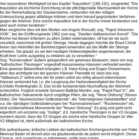
Von besonderer Wichtigkeit ist das Kapitel "Inquisition" (188-191), eingeleitet: "Die
Inquisition als kirchliche Einrichtung ist die pflichtgemäße Wachsamkeit der Kirche
für die Reinerhaltung der Glaubenslehre, verbunden mit der nötigen
Untersuchung gegen allfallsige Irrtümer und dem hierauf gegründeten Verfahren
gegen die Irrlehrer. Eine solche Inquisition hat in der Kirche immer bestanden und
wird auch immer bestehen."
Man vergleiche dies mit den Worten von Angelo Roncalli, sog. "Papst Johannes
XXIII.", bei der Eröffnungsrede 1962 zum sog. "Zweiten Vatikanischen Konzil": "Die
Kirche hat diesen Irrtümern zu allen Zeiten widerstanden, oft hat sie sie auch
verurteilt, manchmal mit großer Strenge. Heute dagegen möchte die Braut Christi
lieber das Heilmittel der Barmherzigkeit anwenden als die Waffe der Strenge
erheben. Sie glaubt, es sei den heutigen Notwendigkeiten angemessener, die
Kraft ihrer Lehre ausgiebig zu erklären als zu verurteilen."
Sog. "Konservative" äußern gelegentlich ein gewisses Bedauern, dass von sog.
"katholischen Theologen" ungestraft massenweise Häresien verbreitet werden.
Eine gewisse Bekanntheit erlangten z.B. Hans Küng und Eugen Drewermann,
aber das wichtigste bei der ganzen Häresie-Thematik ist, dass das sog.
"Vatikanum 2" selbst eine der für jeden sofort als völlig absurd erkennbaren
Häresie verkündet hat, i.e. die Leugnung der Heilsnotwendigkeit der Kirche
(Unitatis Redintegratio 3). Das ist die fundamentale Abschaffung der Wahrheit
schlechthin. Folglich ersetzte Giovanni Battista Montini, sog. "Papst Paul VI.", die
katholischen Sakramente durch ungültige Riten, die sog. "Neue Ordnung" (Novus
Ordo). Die "ökumenischen Gottesdienste", die "interreligiösen Gebetstreffen" und
v.a. die ständigen Gotteslästerungen bei "Karnevalsmessen", "Rockmessen" etc.
sind unübersehbare Monumente der "Neuen Ordnung". Es ging und geht nicht
eigentlich um einzelne sog. "mutige", d.h. häretische Theologen in der V2-Gruppe,
sondern darum, dass die V2-Gruppe als solche eine häretische Gruppe ist. Wer
V2-Mitglied ist, steht außerhalb der katholischen Kirche.
Die aufmerksame, kritische Lektüre der katholischen Kirchengeschichte von Pater
Meinrad Bader ist derzeit also via glaubenskunde.de jedem leicht möglich. Diese
Chance, sich zuverlässig zu informieren, sollte man nutzen.