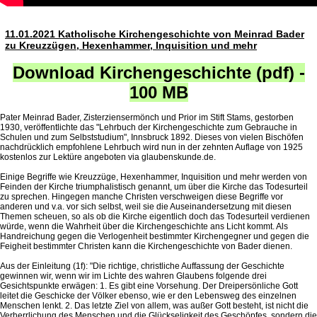
11.01.2021 Katholische Kirchengeschichte von Meinrad Bader
zu Kreuzzügen, Hexenhammer, Inquisition und mehr
Download Kirchengeschichte (pdf) -
100 MB
Pater Meinrad Bader, Zisterziensermönch und Prior im Stift Stams, gestorben
1930, veröffentlichte das "Lehrbuch der Kirchengeschichte zum Gebrauche in
Schulen und zum Selbststudium", Innsbruck 1892. Dieses von vielen Bischöfen
nachdrücklich empfohlene Lehrbuch wird nun in der zehnten Auflage von 1925
kostenlos zur Lektüre angeboten via glaubenskunde.de.
Einige Begriffe wie Kreuzzüge, Hexenhammer, Inquisition und mehr werden von
Feinden der Kirche triumphalistisch genannt, um über die Kirche das Todesurteil
zu sprechen. Hingegen manche Christen verschweigen diese Begriffe vor
anderen und v.a. vor sich selbst, weil sie die Auseinandersetzung mit diesen
Themen scheuen, so als ob die Kirche eigentlich doch das Todesurteil verdienen
würde, wenn die Wahrheit über die Kirchengeschichte ans Licht kommt. Als
Handreichung gegen die Verlogenheit bestimmter Kirchengegner und gegen die
Feigheit bestimmter Christen kann die Kirchengeschichte von Bader dienen.
Aus der Einleitung (1f): "Die richtige, christliche Auffassung der Geschichte
gewinnen wir, wenn wir im Lichte des wahren Glaubens folgende drei
Gesichtspunkte erwägen: 1. Es gibt eine Vorsehung. Der Dreipersönliche Gott
leitet die Geschicke der Völker ebenso, wie er den Lebensweg des einzelnen
Menschen lenkt. 2. Das letzte Ziel von allem, was außer Gott besteht, ist nicht die
Verherrlichung des Menschen und die Glückseligkeit des Geschöpfes, sondern die