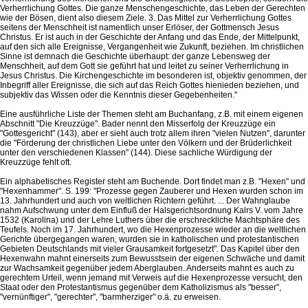
Verherrlichung Gottes. Die ganze Menschengeschichte, das Leben der Gerechten
wie der Bösen, dient also diesem Ziele. 3. Das Mittel zur Verherrlichung Gottes
seitens der Menschheit ist namentlich unser Erlöser, der Gottmensch Jesus
Christus. Er ist auch in der Geschichte der Anfang und das Ende, der Mittelpunkt,
auf den sich alle Ereignisse, Vergangenheit wie Zukunft, beziehen. Im christlichen
Sinne ist demnach die Geschichte überhaupt: der ganze Lebensweg der
Menschheit, auf dem Gott sie geführt hat und leitet zu seiner Verherrlichung in
Jesus Christus. Die Kirchengeschichte im besonderen ist, objektiv genommen, der
Inbegriff aller Ereignisse, die sich auf das Reich Gottes hienieden beziehen, und
subjektiv das Wissen oder die Kenntnis dieser Gegebenheiten."
Eine ausführliche Liste der Themen steht am Buchanfang, z.B. mit einem eigenen
Abschnitt "Die Kreuzzüge". Bader nennt den Misserfolg der Kreuzzüge ein
"Gottesgericht" (143), aber er sieht auch trotz allem ihren "vielen Nutzen", darunter
die "Förderung der christlichen Liebe unter den Völkern und der Brüderlichkeit
unter den verschiedenen Klassen" (144). Diese sachliche Würdigung der
Kreuzzüge fehlt oft.
Ein alphabetisches Register steht am Buchende. Dort findet man z.B. "Hexen" und
"Hexenhammer". S. 199: "Prozesse gegen Zauberer und Hexen wurden schon im
13. Jahrhundert und auch von weltlichen Richtern geführt. ... Der Wahnglaube
nahm Aufschwung unter dem Einfluß der Halsgerichtsordnung Kalrs V. vom Jahre
1532 (Karolina) und der Lehre Luthers über die erschreckliche Machtsphäre des
Teufels. Noch im 17. Jahrhundert, wo die Hexenprozesse wieder an die weltlichen
Gerichte übergegangen waren, wurden sie in katholischen und protestantischen
Gebieten Deutschlands mit vieler Grausamkeit fortgesetzt". Das Kapitel über den
Hexenwahn mahnt einerseits zum Bewusstsein der eigenen Schwäche und damit
zur Wachsamkeit gegenüber jedem Aberglauben. Anderseits mahnt es auch zu
gerechtem Urteil, wenn jemand mit Verweis auf die Hexenprozesse versucht, den
Staat oder den Protestantismus gegenüber dem Katholizismus als "besser",
"vernünftiger", "gerechter", "barmherziger" o.ä. zu erweisen.