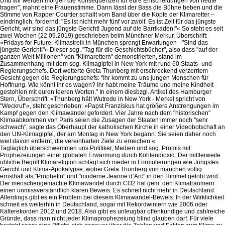
Und wir werden morgen die Konsequenzen für eure Entscheidungen von heute
tragen", mahnt eine Frauenstimme. Dann lässt der Bass die Bühne beben und die
Stimme von Rapper Courtier schallt vom Band über die Köpfe der Klimaretter –
eindringlich, fordernd: "Es ist nicht mehr fünf vor zwölf. Es ist Zeit für das jüngste
Gericht, wir sind das jüngste Gericht! Jugend auf die Barrikaden!"« So steht es seit
zwei Wochen (22.09.2019) geschrieben beim Münchner Merkur, Überschrift:
»Fridays for Future: Klimastreik in München sprengt Erwartungen - "Sind das
jüngste Gericht!"« Dieser sog. "Tag für die Geschichtsbücher", also dass "auf der
ganzen Welt Millionen" von "Klimarettern" demonstrierten, stand im
Zusammenhang mit dem sog. Klimagipfel in New York mit rund 60 Staats- und
Regierungschefs. Dort wetterte Greta Thunberg mit erschreckend verzerrtem
Gesicht gegen die Regierungschefs: "Ihr kommt zu uns jungen Menschen für
Hoffnung. Wie könnt ihr es wagen? Ihr habt meine Träume und meine Kindheit
gestohlen mit euren leeren Worten." In einem diesbzgl. Artikel des Hamburger
Stern, Überschrift: »Thunberg hält Wutrede in New York - Merkel spricht von
"Weckruf"«, steht geschrieben: »Papst Franziskus hat größere Anstrengungen im
Kampf gegen den Klimawandel gefordert. Vier Jahre nach dem "historischen"
Klimaabkommen von Paris seien die Zusagen der Staaten immer noch "sehr
schwach", sagte das Oberhaupt der katholischen Kirche in einer Videobotschaft an
den UN-Klimagipfel, der am Montag in New York begann. Sie seien daher noch
weit davon entfernt, die vereinbarten Ziele zu erreichen.«
Tagtäglich überschwemmen uns Politiker, Medien und sog. Promis mit
Prophezeiungen einer globalen Erwärmung durch Kohlendioxid. Der mittlerweile
übliche Begriff Klimareligion schlägt sich nieder in Formulierungen wie Jüngstes
Gericht und Klima-Apokalypse, wobei Greta Thunberg von manchen völlig
ernsthaft als "Prophetin" und "moderne Jeanne d’Arc" in den Himmel gelobt wird.
Der menschengemachte Klimawandel durch CO2 hat gem. den Klimaträumern
einen unmissverständlich klaren Beweis: Es schneit nicht mehr in Deutschland.
Allerdings gibt es ein Problem bei diesem Klimawandel-Beweis: In der Wirklichkeit
schneit es weiterhin in Deutschland, sogar mit Rekordwintern wie 2006 oder
Kälterekorden 2012 und 2018. Also gibt es unleugbar offenkundige und zahlreiche
Gründe, dass man nicht jeder Klimaprophezeiung blind glauben darf. Für viele