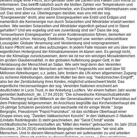
besteht sogar eine Pflicht, sich genauer über die Zahlen und Fakten zum Klima zu
informieren. Das betrifft natürlich auch die bloßen Zahlen von Temperaturen und
Stürmen, von Eisvolumen und Eisschmelze, von Eiszeiten und Wärmephasen usw.
usf. Das sind aber v.a. Überlegungen darüber, was uns mit der sog.
"Energiewende" droht, also wenn Energiequellen wie Erdöl und Erdgas und
namentlich die Kernenergie nun durch Solarzellen und Windräder ersetzt werden
sollen. Wie werden Solarzellen und Windräder eigentlich gebaut und in Stand
gehalten? Und wie ergiebig und wie zuverlässig sind sie? Dass die sog.
"erneuerbaren Energiequellen" zu einer Kostenexplosion führen, bemerken wir
bereits jetzt schon. Heizung, Elektronik, Transport usw. werden unbezahlbare
Luxusgüter. Globale Verarmung und Verelendung sind vorprogrammiert.
Es kann Pflicht sein, all dies aufzuzeigen. In jedem Falle müssen wir uns über den
eigentlichen Hintergrund der Klimaträumereien im klaren sein. Es genügt nicht,
nur die Klimalüge zurückzuweisen, denn sie ist nur ein winziges Mosaiksteinchen
im großen Glaubensabfall, in der globalen Auflehnung gegen Gott, in der
Versklavung der Menschheit an Satan. Wie sehr liegt denn den Vereinten
Nationen das Wohl der Menschen am Herzen? Angesichts von weit über 50
Millionen Abtreibungen, u.z. jedes Jahr, fordern die UN einen allgemeinen Zugang
zu sicheren Abtreibungen, damit die Mutter bei dem sog. "medizinischen Eingriff",
also bei der Zerstückelung ihres Kindes, möglichst unbeschwert bleibt. Das
eigentliche Herzensanliegen der sog. Vereinten Nationen erscheint am
deutlichsten in Lucis Trust, in der Anbetung Luzifers. Vor einem halben Jahr wurde
gemeldet (katholisch_de, 17.04.2019): "Die schwedische Klimaschutzaktivistin
Greta Thunberg hat am Mittwoch an der Generalaudienz von Papst Franziskus auf
dem Petersplatz teilgenommen. Im Anschluss begrüßte das Kirchenoberhaupt die
16-jährige Schülerin persönlich und wechselte mit ihr einige Worte." Jorge
Bergoglio, Pseudonym "Papst Franziskus", ist das sichtbare Oberhaupt einer
Gruppe eines sog. "Zweiten Vatikanischen Konzils". In den Vatikanum-2-Statuten
(Unitatis Redintegratio 3) steht geschrieben, der "Geist Christi" würde
nichtkatholische Gemeinschaften als "Mittel des Heiles" gebrauchen. Im Jahr 2016
(focolare, 24.04.2016) verkündete Bergoglio medienwirksam: "wir sind alle
Menschen. Und in diesem Menschsein gehen wir aufeinander zu und arbeiten