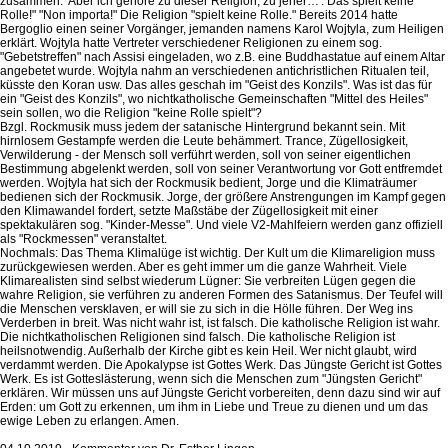
zusammen. 'Aber ich gehöre zu dieser Religion, zu jener…'. Das spielt keine
Rolle!" "Non importa!" Die Religion "spielt keine Rolle." Bereits 2014 hatte
Bergoglio einen seiner Vorgänger, jemanden namens Karol Wojtyla, zum Heiligen
erklärt. Wojtyla hatte Vertreter verschiedener Religionen zu einem sog.
"Gebetstreffen" nach Assisi eingeladen, wo z.B. eine Buddhastatue auf einem Altar
angebetet wurde. Wojtyla nahm an verschiedenen antichristlichen Ritualen teil,
küsste den Koran usw. Das alles geschah im "Geist des Konzils". Was ist das für
ein "Geist des Konzils", wo nichtkatholische Gemeinschaften "Mittel des Heiles"
sein sollen, wo die Religion "keine Rolle spielt"?
Bzgl. Rockmusik muss jedem der satanische Hintergrund bekannt sein. Mit
hirnlosem Gestampfe werden die Leute behämmert. Trance, Zügellosigkeit,
Verwilderung - der Mensch soll verführt werden, soll von seiner eigentlichen
Bestimmung abgelenkt werden, soll von seiner Verantwortung vor Gott entfremdet
werden. Wojtyla hat sich der Rockmusik bedient, Jorge und die Klimaträumer
bedienen sich der Rockmusik. Jorge, der größere Anstrengungen im Kampf gegen
den Klimawandel fordert, setzte Maßstäbe der Zügellosigkeit mit einer
spektakulären sog. "Kinder-Messe". Und viele V2-Mahlfeiern werden ganz offiziell
als "Rockmessen" veranstaltet.
Nochmals: Das Thema Klimalüge ist wichtig. Der Kult um die Klimareligion muss
zurückgewiesen werden. Aber es geht immer um die ganze Wahrheit. Viele
Klimarealisten sind selbst wiederum Lügner: Sie verbreiten Lügen gegen die
wahre Religion, sie verführen zu anderen Formen des Satanismus. Der Teufel will
die Menschen versklaven, er will sie zu sich in die Hölle führen. Der Weg ins
Verderben in breit. Was nicht wahr ist, ist falsch. Die katholische Religion ist wahr.
Die nichtkatholischen Religionen sind falsch. Die katholische Religion ist
heilsnotwendig. Außerhalb der Kirche gibt es kein Heil. Wer nicht glaubt, wird
verdammt werden. Die Apokalypse ist Gottes Werk. Das Jüngste Gericht ist Gottes
Werk. Es ist Gotteslästerung, wenn sich die Menschen zum "Jüngsten Gericht"
erklären. Wir müssen uns auf Jüngste Gericht vorbereiten, denn dazu sind wir auf
Erden: um Gott zu erkennen, um ihm in Liebe und Treue zu dienen und um das
ewige Leben zu erlangen. Amen.