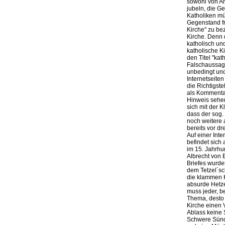
sowohl von A
jubeln, die G
Katholiken mü
Gegenstand fr
Kirche" zu be
Kirche. Denn 
katholisch un
katholische K
den Titel "kat
Falschaussag
unbedingt und
Internetseite
die Richtigst
als Kommentat
Hinweis sehen
sich mit der 
dass der sog.
noch weitere 
bereits vor d
Auf einer Inte
befindet sich
im 15. Jahrhu
Albrecht von 
Briefes wurde
dem Tetzel´sc
die klammen K
absurde Hetze
muss jeder, b
Thema, desto 
Kirche einen 
Ablass keine 
Schwere Sünd