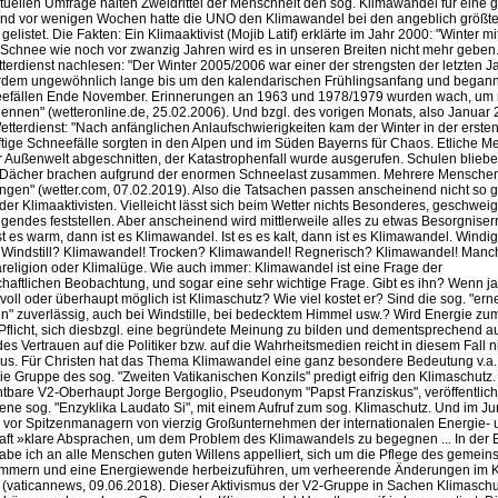
tuellen Umfrage halten Zweidrittel der Menschheit den sog. Klimawandel für eine 
nd vor wenigen Wochen hatte die UNO den Klimawandel bei den angeblich größte
listet. Die Fakten: Ein Klimaaktivist (Mojib Latif) erklärte im Jahr 2000: "Winter m
l Schnee wie noch vor zwanzig Jahren wird es in unseren Breiten nicht mehr geben
terdienst nachlesen: "Der Winter 2005/2006 war einer der strengsten der letzten J
rdem ungewöhnlich lange bis um den kalendarischen Frühlingsanfang und begann 
neefällen Ende November. Erinnerungen an 1963 und 1978/1979 wurden wach, um 
nennen" (wetteronline.de, 25.02.2006). Und bzgl. des vorigen Monats, also Januar
etterdienst: "Nach anfänglichen Anlaufschwierigkeiten kam der Winter in der erste
ftige Schneefälle sorgten in den Alpen und im Süden Bayerns für Chaos. Etliche 
 Außenwelt abgeschnitten, der Katastrophenfall wurde ausgerufen. Schulen blieb
 Dächer brachen aufgrund der enormen Schneelast zusammen. Mehrere Menschen
en" (wetter.com, 07.02.2019). Also die Tatsachen passen anscheinend nicht so 
er Klimaaktivisten. Vielleicht lässt sich beim Wetter nichts Besonderes, geschwei
gendes feststellen. Aber anscheinend wird mittlerweile alles zu etwas Besorgnis
 Ist es warm, dann ist es Klimawandel. Ist es es kalt, dann ist es Klimawandel. Windi
 Windstill? Klimawandel! Trocken? Klimawandel! Regnerisch? Klimawandel! Manc
areligion oder Klimalüge. Wie auch immer: Klimawandel ist eine Frage der
haftlichen Beobachtung, und sogar eine sehr wichtige Frage. Gibt es ihn? Wenn j
voll oder überhaupt möglich ist Klimaschutz? Wie viel kostet er? Sind die sog. "er
n" zuverlässig, auch bei Windstille, bei bedecktem Himmel usw.? Wird Energie z
 Pflicht, sich diesbzgl. eine begründete Meinung zu bilden und dementsprechend a
es Vertrauen auf die Politiker bzw. auf die Wahrheitsmedien reicht in diesem Fall n
us. Für Christen hat das Thema Klimawandel eine ganz besondere Bedeutung v.a.
ie Gruppe des sog. "Zweiten Vatikanischen Konzils" predigt eifrig den Klimaschutz
chtbare V2-Oberhaupt Jorge Bergoglio, Pseudonym "Papst Franziskus", veröffentlich
ene sog. "Enzyklika Laudato Si", mit einem Aufruf zum sog. Klimaschutz. Und im Ju
e vor Spitzenmanagern von vierzig Großunternehmen der internationalen Energie- 
aft »klare Absprachen, um dem Problem des Klimawandels zu begegnen ... In der 
habe ich an alle Menschen guten Willens appelliert, sich um die Pflege des gemei
mmern und eine Energiewende herbeizuführen, um verheerende Änderungen im 
vaticannews, 09.06.2018). Dieser Aktivismus der V2-Gruppe in Sachen Klimasch