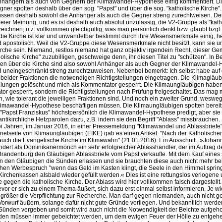
nhängern als auch von Gegnern der Klimawandel-Hypothese eifrig kommentiert. D
egner spotten deshalb über den sog. "Papst" und über die sog. "katholische Kirche".
ssen deshalb sowohl die Anhänger als auch die Gegner streng zurechtweisen. Den
eier Meinung, und es ist deshalb auch absolut unzulässig, die V2-Gruppe als "kath
zeichnen, u.z. vollkommen gleichgültig, was man persönlich denkt bzw. glaubt bzgl.
die Kirche ist klar und unwandelbar bestimmt durch ihre Wesensmerkmale einig, hei
d apostolisch. Weil die V2-Gruppe diese Wesensmerkmale nicht besitzt, kann sie u
irche sein. Niemand, restlos niemand hat ganz objektiv irgendein Recht, dieser Ge
holische Kirche" zuzubilligen, geschweige denn, ihr diesen Titel zu "schützen". In 
en über die Kirche sind also sowohl Anhänger als auch Gegner der Klimawandel
 uneingeschränkt streng zurechtzuweisen. Nebenbei bemerkt: Ich selbst habe auf
n beider Fraktionen die notwendigen Richtigstellungen eingetragen. Die Klimaglä
ellungen gelöscht und mich als Kommentator gesperrt. Die Klimaungläubigen haben
or gesperrt, sondern die Richtigstellungen nach Prüfung freigeschaltet. Das mag 
, wie tolerant die jeweiligen Fraktionen sind. Und noch ein zweiter Grund, weswe
Klimawandel-Hypothese beschäftigen müssen. Die Klimaungläubigen spotten bereit
 "Papst Franziskus" höchstpersönlich die Klimawandel-Hypothese predigt, aber sie
antikirchliche Hetzparolen dazu, z.B. indem sie den Begriff "Ablass" missbrauchen.
rei Jahren, im Januar 2016, in einer Pressemeldung "Klimawandel und Ablassbriefe"
rnetseite von Klimaungläubigen (EIKE) gab es einen Artikel: "Nach der Katholischen
 auch die Evangelische Kirche im Klimawahn" (21.01.2016). Ein Ausschnitt: »Johan
ndert als Dominikanermönch ein sehr erfolgreicher Ablasshändler, der im Auftrag d
Brandenburg den Gläubigen Ablassbriefe vom Papst verkaufte. Mit dem Kauf eines
n den Gläubigen die Sünden erlassen und sie brauchten diese auch nicht mehr be
hen Werbespruch "wenn das Geld im Kasten klingt, die Seele in den Himmel sprin
irchenkassen alsbald wieder gefüllt werden.« Dies ist eine rettungslos verlogene 
 gegen die katholische Kirche. Der Ablass wird hier vollkommen falsch dargestellt.
evor er sich zu einem Thema äußert, sich dazu erst einmal selbst informieren. Je wi
größer die Verpflichtung zur Recherche. Man darf gegen niemanden, auch nicht g
Vorwurf äußern, solange dafür nicht gute Gründe vorliegen. Und bekanntlich werd
Sünden vergeben und somit wird auch nicht die Notwendigkeit der Beichte aufgeh
en müssen immer gebeichtet werden, um dem ewigen Feuer der Hölle zu entgeh