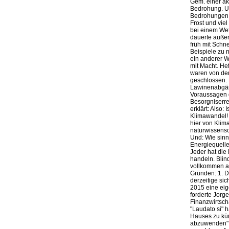
Gem. einer ak
Bedrohung. U
Bedrohungen ge
Frost und vie
bei einem Wet
dauerte auße
früh mit Sch
Beispiele zu 
ein anderer W
mit Macht. He
waren von der
geschlossen.
Lawinenabgäng
Voraussagen d
Besorgniserre
erklärt: Also:
Klimawandel!
hier von Klim
naturwissensc
Und: Wie sinn
Energiequelle
Jeder hat die
handeln. Blind
vollkommen a
Gründen: 1. D
derzeitige si
2015 eine eig
forderte Jorg
Finanzwirtsch
"Laudato si" 
Hauses zu kü
abzuwenden" (