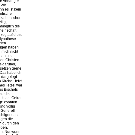
ie Anhänger
 Wir
n es ist kein
olische
 katholischer
lig,
nmöglich die
meinschaft
Bezug auf diese
-Hypothese
 den
ubigen haben
 mich nicht
man als
gen Christen
s darüber,
 setzen gerne
 Das habe ich
 dargelegt:
 Kirche: Jetzt
nes Tetzel war
es Bischofs
 solchen
ichten. Getreu
gt" konnten
und völlig
 Generell
chtiger das
egen die
en durch den
oben.
en. Nur wenn