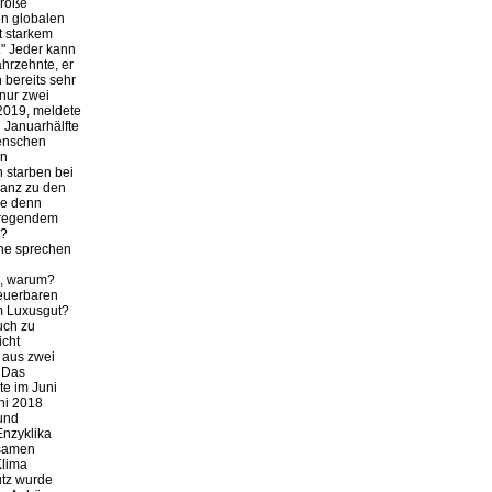
große
n globalen
it starkem
." Jeder kann
ahrzehnte, er
bereits sehr
nur zwei
 2019, meldete
n Januarhälfte
Menschen
en
 starben bei
ganz zu den
ge denn
erregendem
g?
he sprechen
a, warum?
neuerbaren
um Luxusgut?
uch zu
icht
 aus zwei
. Das
te im Juni
ni 2018
und
Enzyklika
nsamen
Klima
utz wurde