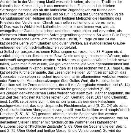
Ausdrücke in der Verehrung Mariä wesentlich seien, als ob die Tradition der
katholischen Kirche lediglich aus menschlichen Zutaten und kirchlichen
Satzungen bestehe, als ob die äußerliche Zugehörigkeit zur Kirche dem
Katholiken zur Seligkeit genüge, als ob zur Tilgung der Sündenstrafen [V] die
Genugtuungen der Heiligen und beim heiligen Meßopfer die Handlung des
Priesters den Verdiensten Christi nachhelfen sollten und anderes mehr.
b) Das, was in Wirklichkeit katholische Lehre ist und immer war, wird als
evangelischer Glaube bezeichnet und einem verdrehten und verzerrten, als
römischen Irrtum hingestellten Satze gegenüber gepriesen. So wird z.B. in Frage
15 die katholische Lehre vom Verdienste Christi, in Frage 20 und 24 die
katholische Lehre vom Glauben und guten Werken, als evangelischer Glaube
entgegen dem römisch-katholischen vorgeführt.
c) Selbst vor ausgesprochenen Fälschungen schrecken die 33 Fragen nicht
zurück, mögen nun dieselben mit Bewußtsein und gegen besseres Wissen, oder
unbewußt ausgesprochen werden. An letzteres zu glauben würde freilich schwer
fallen, wenn man nicht wüßte, wie groß manchmal die Voreingenommenheit und
die Unwissenheit in katholischen Dingen ist. Hieher rechnen wir z.B. Frage 6, die
katholische Kirche behaupte, das Lesen der Heiligen Schrift sei schädlich, das
Übersetzen derselben sei schon irgend einmal im allgemeinen verboten worden,
oder Rom stelle Menschensatzungen über Gottes Wort, die Hauptsache im
Papsttum sei der Zeremoniendienst, der mit viel Aberglaube vermischt sei (S. 14),
die Predigt werde in der katholischen Kirche gering geschätzt (S. 38).
Als Zeugen der katholischen Lehre werden vor allem zwei Männer angeführt, die
zur Zeit des heftigsten Kampfes lebten (Joh. Gerhard, gest. 1637 und Chemnitz,
gest. 1586); selbst eine Schrift, die schon längst als gemeine Fälschung
nachgewiesen ist, das sog. Ungarische Fluchformular, wird (S. 21. 24) als echte
Quelle katholischen Aberglaubens vorgestellt. Von Katholiken wird hauptsächlich
Hirscher (S. 51. 61. 67) genannt, aber nur solche Stellen von ihm werden
mitgeteilt, in denen dieser Mißbräuche bekämpft, ohne [VI] zu erwähnen, wie an
denselben Stellen Hirscher mit Nachdruck die Wahrheit des katholischen
Glaubens betont ("Kirchliche Zustände" S. 69: Über die Segensfülle der Beicht,
und S. 75: Über Gebet und heilige Messe für die Verstorbenen). So wird der