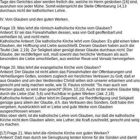
Tage des Gerichtes aber werden freilich die, welche im Herrn gestorben [16] sind,
ausruhen von jeder Mühe. Somit widerspricht die Stelle Offenbarung 14,13
durchaus nicht der katholischen Lehre.
IV. Vom Glauben und den guten Werken.
Frage 19. Was lehrt die römisch-katholische Kirche vom Glauben?
Antwort: Er sei das Fürwahrhalten dessen, was von Gott geoffenbart und
verheißen ist, und nicht mehr.
Katholische Antwort: Die katholische Kirche lehrt vom Glauben: Es gibt einen toten
Glauben, der Hoffnung und Liebe ausschließt. Diesen Glauben haben auch die
Teufel (Jak. 2,19). Zur Seligkeit aber genügt dieser Glaube durchaus nicht. Der
Glaube, der rechtfertigen soll, muß sowohl das herzliche Vertrauen als auch
besonders die Liebe umschließen, aus welcher Reue und Vorsatz hervorgehen.
Frage 20. Was lehrt die evangelische Kirche vom Glauben?
Antwort: Der Glaube ist nicht allein das Fürwahrhalten der Offenbarungen und
Verheißungen Gottes, sondern zugleich ein herzliches Vertrauen zu Gott, daß er
aus Gnaden und um des Verdienstes Christi willen sich unserer erbarmen und uns
gerecht und selig machen wolle, wie St. Paulus schreibt: "So man auch von
Herzen glaubt, so wird man gerecht" (Röm. 10,10). Auch ist der wahre Glaube tätig
durch die Liebe (Gal. 5,6) und fruchtbar in guten Werken (Jak. 2,18).
Katholische Antwort: Luther lehrt im Gegenteil, zur Rechtfertigung und Seligkeit
genüge ganz allein der Glaube, d.h. das Vertrauen des Sünders, Gott habe ihm
vergeben. Ausdrücklich will er Liebe und gute Werke vom Glauben
ausgeschlossen wissen.
Was oben steht, ist die katholische Lehre vom Glauben, nur daß die katholische
Kirche nicht dem Glauben allein, wie Luther, die Kraft zuschreibt, gerecht und selig
zu machen.
[17] Frage 21. Was lehrt die römische Kirche von guten Werken?
Antwort: Daß man durch sie Genugtuung leisten könne für die Sünden und damit