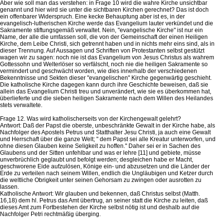
Aber wie soll man das verstehen: in Frage 10 wird die wahre Kirche unsichtbar
genannt und hier wird sie unter die sichtbaren Kirchen gerechnet? Das ist doch
ein offenbarer Widerspruch. Eine kecke Behauptung aber ist es, in der
evangelisch-lutherischen Kirche werde das Evangelium lauter verkündet und die
Sakramente stiftungsgemäß verwaltet. Nein, "evangelische Kirche" ist nur ein
Name, der alle die umfassen soll, die von der Gemeinschaft der einen Heiligen
Kirche, dem Leibe Christi, sich getrennt haben und in nichts mehr eins sind, als in
dieser Trennung. Auf Aussagen und Schriften von Protestanten selbst gestützt
wagen wir zu sagen: noch nie ist das Evangelium von Jesus Christus als wahrem
Gottessohn und Welterlöser so verfälscht, noch nie die heiligen Sakramente so
vermindert und geschwächt worden, wie dies innerhalb der verschiedenen
Bekenntnisse und Sekten dieser "evangelischen" Kirche gegenwärtig geschieht.
Die katholische Kirche dagegen kann durch ihre Geschichte beweisen, daß sie
allein das Evangelium Christi treu und unverändert, wie sie es überkommen hat,
überlieferte und die sieben heiligen Sakramente nach dem Willen des Heilandes
stets verwaltete.
Frage 12. Was wird katholischerseits von der Kirchengewalt gelehrt?
Antwort: Daß der Papst die oberste, unbeschränkte Gewalt in der Kirche habe, als
Nachfolger des Apostels Petrus und Statthalter Jesu Christi, ja auch eine Gewalt
und Herrschaft über die ganze Welt; " dem Papst sei alle Kreatur unterworfen, und
ohne diesen Glauben keine Seligkeit zu hoffen." Daher sei er in Sachen des
Glaubens und der Sitten unfehlbar und was er lehre [11] und gebiete, müsse
unverbrüchlich geglaubt und befolgt werden; desgleichen habe er Macht,
geschworene Eide aufzulösen, Könige ein- und abzusetzen und die Länder der
Erde zu verteilen nach seinem Willen, endlich die Ungläubigen und Ketzer durch
die weltliche Obrigkeit unter seinen Gehorsam zu zwingen oder ausrotten zu
lassen.
Katholische Antwort: Wir glauben und bekennen, daß Christus selbst (Matth.
16,18) dem hl. Petrus das Amt übertrug, an seiner statt die Kirche zu leiten, daß
dieses Amt zum Fortbestehen der Kirche selbst nötig ist und deshalb auf die
Nachfolger Petri rechtmäßig überging.