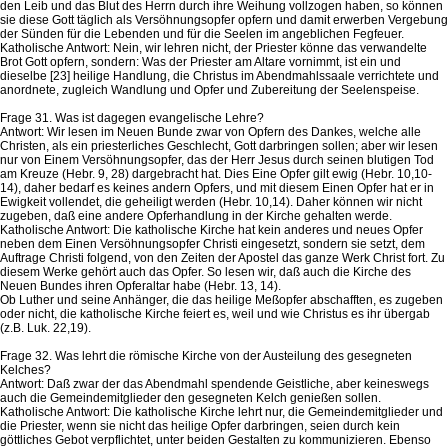
den Leib und das Blut des Herrn durch ihre Weihung vollzogen haben, so können
sie diese Gott täglich als Versöhnungsopfer opfern und damit erwerben Vergebung
der Sünden für die Lebenden und für die Seelen im angeblichen Fegfeuer.
Katholische Antwort: Nein, wir lehren nicht, der Priester könne das verwandelte
Brot Gott opfern, sondern: Was der Priester am Altare vornimmt, ist ein und
dieselbe [23] heilige Handlung, die Christus im Abendmahlssaale verrichtete und
anordnete, zugleich Wandlung und Opfer und Zubereitung der Seelenspeise.
Frage 31. Was ist dagegen evangelische Lehre?
Antwort: Wir lesen im Neuen Bunde zwar von Opfern des Dankes, welche alle
Christen, als ein priesterliches Geschlecht, Gott darbringen sollen; aber wir lesen
nur von Einem Versöhnungsopfer, das der Herr Jesus durch seinen blutigen Tod
am Kreuze (Hebr. 9, 28) dargebracht hat. Dies Eine Opfer gilt ewig (Hebr. 10,10-
14), daher bedarf es keines andern Opfers, und mit diesem Einen Opfer hat er in
Ewigkeit vollendet, die geheiligt werden (Hebr. 10,14). Daher können wir nicht
zugeben, daß eine andere Opferhandlung in der Kirche gehalten werde.
Katholische Antwort: Die katholische Kirche hat kein anderes und neues Opfer
neben dem Einen Versöhnungsopfer Christi eingesetzt, sondern sie setzt, dem
Auftrage Christi folgend, von den Zeiten der Apostel das ganze Werk Christ fort. Zu
diesem Werke gehört auch das Opfer. So lesen wir, daß auch die Kirche des
Neuen Bundes ihren Opferaltar habe (Hebr. 13, 14).
Ob Luther und seine Anhänger, die das heilige Meßopfer abschafften, es zugeben
oder nicht, die katholische Kirche feiert es, weil und wie Christus es ihr übergab
(z.B. Luk. 22,19).
Frage 32. Was lehrt die römische Kirche von der Austeilung des gesegneten
Kelches?
Antwort: Daß zwar der das Abendmahl spendende Geistliche, aber keineswegs
auch die Gemeindemitglieder den gesegneten Kelch genießen sollen.
Katholische Antwort: Die katholische Kirche lehrt nur, die Gemeindemitglieder und
die Priester, wenn sie nicht das heilige Opfer darbringen, seien durch kein
göttliches Gebot verpflichtet, unter beiden Gestalten zu kommunizieren. Ebenso