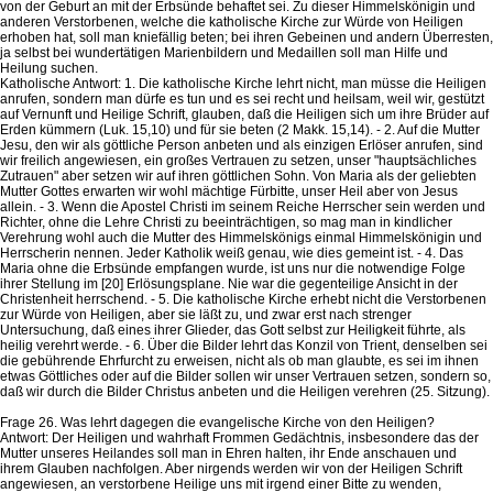
von der Geburt an mit der Erbsünde behaftet sei. Zu dieser Himmelskönigin und
anderen Verstorbenen, welche die katholische Kirche zur Würde von Heiligen
erhoben hat, soll man kniefällig beten; bei ihren Gebeinen und andern Überresten,
ja selbst bei wundertätigen Marienbildern und Medaillen soll man Hilfe und
Heilung suchen.
Katholische Antwort: 1. Die katholische Kirche lehrt nicht, man müsse die Heiligen
anrufen, sondern man dürfe es tun und es sei recht und heilsam, weil wir, gestützt
auf Vernunft und Heilige Schrift, glauben, daß die Heiligen sich um ihre Brüder auf
Erden kümmern (Luk. 15,10) und für sie beten (2 Makk. 15,14). - 2. Auf die Mutter
Jesu, den wir als göttliche Person anbeten und als einzigen Erlöser anrufen, sind
wir freilich angewiesen, ein großes Vertrauen zu setzen, unser "hauptsächliches
Zutrauen" aber setzen wir auf ihren göttlichen Sohn. Von Maria als der geliebten
Mutter Gottes erwarten wir wohl mächtige Fürbitte, unser Heil aber von Jesus
allein. - 3. Wenn die Apostel Christi im seinem Reiche Herrscher sein werden und
Richter, ohne die Lehre Christi zu beeinträchtigen, so mag man in kindlicher
Verehrung wohl auch die Mutter des Himmelskönigs einmal Himmelskönigin und
Herrscherin nennen. Jeder Katholik weiß genau, wie dies gemeint ist. - 4. Das
Maria ohne die Erbsünde empfangen wurde, ist uns nur die notwendige Folge
ihrer Stellung im [20] Erlösungsplane. Nie war die gegenteilige Ansicht in der
Christenheit herrschend. - 5. Die katholische Kirche erhebt nicht die Verstorbenen
zur Würde von Heiligen, aber sie läßt zu, und zwar erst nach strenger
Untersuchung, daß eines ihrer Glieder, das Gott selbst zur Heiligkeit führte, als
heilig verehrt werde. - 6. Über die Bilder lehrt das Konzil von Trient, denselben sei
die gebührende Ehrfurcht zu erweisen, nicht als ob man glaubte, es sei im ihnen
etwas Göttliches oder auf die Bilder sollen wir unser Vertrauen setzen, sondern so,
daß wir durch die Bilder Christus anbeten und die Heiligen verehren (25. Sitzung).
Frage 26. Was lehrt dagegen die evangelische Kirche von den Heiligen?
Antwort: Der Heiligen und wahrhaft Frommen Gedächtnis, insbesondere das der
Mutter unseres Heilandes soll man in Ehren halten, ihr Ende anschauen und
ihrem Glauben nachfolgen. Aber nirgends werden wir von der Heiligen Schrift
angewiesen, an verstorbene Heilige uns mit irgend einer Bitte zu wenden,