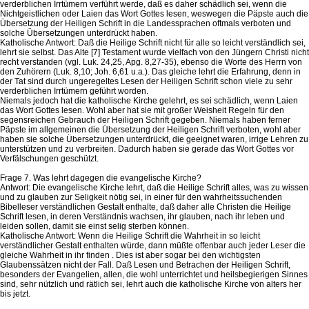
verderblichen Irrtümern verführt werde, daß es daher schädlich sei, wenn die
Nichtgeistlichen oder Laien das Wort Gottes lesen, weswegen die Päpste auch die
Übersetzung der Heiligen Schrift in die Landessprachen oftmals verboten und
solche Übersetzungen unterdrückt haben.
Katholische Antwort: Daß die Heilige Schrift nicht für alle so leicht verständlich sei,
lehrt sie selbst. Das Alte [7] Testament wurde vielfach von den Jüngern Christi nicht
recht verstanden (vgl. Luk. 24,25, Apg. 8,27-35), ebenso die Worte des Herrn von
den Zuhörern (Luk. 8,10; Joh. 6,61 u.a.). Das gleiche lehrt die Erfahrung, denn in
der Tat sind durch ungeregeltes Lesen der Heiligen Schrift schon viele zu sehr
verderblichen Irrtümern geführt worden.
Niemals jedoch hat die katholische Kirche gelehrt, es sei schädlich, wenn Laien
das Wort Gottes lesen. Wohl aber hat sie mit großer Weisheit Regeln für den
segensreichen Gebrauch der Heiligen Schrift gegeben. Niemals haben ferner
Päpste im allgemeinen die Übersetzung der Heiligen Schrift verboten, wohl aber
haben sie solche Übersetzungen unterdrückt, die geeignet waren, irrige Lehren zu
unterstützen und zu verbreiten. Dadurch haben sie gerade das Wort Gottes vor
Verfälschungen geschützt.
Frage 7. Was lehrt dagegen die evangelische Kirche?
Antwort: Die evangelische Kirche lehrt, daß die Heilige Schrift alles, was zu wissen
und zu glauben zur Seligkeit nötig sei, in einer für den wahrheitssuchenden
Bibelleser verständlichen Gestalt enthalte, daß daher alle Christen die Heilige
Schrift lesen, in deren Verständnis wachsen, ihr glauben, nach ihr leben und
leiden sollen, damit sie einst selig sterben können.
Katholische Antwort: Wenn die Heilige Schrift die Wahrheit in so leicht
verständlicher Gestalt enthalten würde, dann müßte offenbar auch jeder Leser die
gleiche Wahrheit in ihr finden . Dies ist aber sogar bei den wichtigsten
Glaubenssätzen nicht der Fall. Daß Lesen und Betrachen der Heiligen Schrift,
besonders der Evangelien, allen, die wohl unterrichtet und heilsbegierigen Sinnes
sind, sehr nützlich und rätlich sei, lehrt auch die katholische Kirche von alters her
bis jetzt.