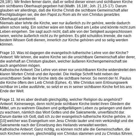
28,18f.). Wir finden ferner darin, daß er selbst dieser einen und sichtbaren Kirche
ein sichtbares Oberhaupt gegeben hat (Matth. 16,18f.; Joh. 21,15-17). Darum
glauben wir allerdings, daß die Kirche Christi die sichtbare Gemeinschaft aller
Rechtgläubigen sei, die den Papst zu Rom als ihr von Christus gesetztes
Oberhaupt anerkennt.
Niemals aber lehrte die Kirche, wer nur äußerlich zu ihr gehöre, werde dadurch
allein schon selig. Ein solcher wäre ein totes Glied am Leibe und könnte nicht zum
Leben eingehen. Sie sagt auch nicht, daß alle von der Seligkeit ausgeschlossen
seien, welche äußerlich nicht zu ihr gehören. Es gibt schuldlos Irrende, die nach
bestem Wissen Gott dienen, innerlich zur Kirche gehören und so selig werden
können.
Frage 10. Was ist dagegen die evangelisch-lutherische Lehre von der Kirche?
Antwort: Wir lehren, die wahre Kirche sei die unsichtbare Gemeinschaft aller derer,
die wahrhaft an Christum glauben, welcher äußeren Kirchengemeinschaft sie
auch angehören mögen.
Katholische Antwort: Die Lehre von einer nur unsichtbaren Kirche widerstreitet den
klaren Worten Christi und der Apostel. Die Heilige Schrift hebt neben der
unsichtbaren Seite der Kirche stets die sichtbare hervor. So nennt der hl. Paulus
die Kirche öfters den Leib Christi (Ephes. 4). Wie Christus sein Erlösungswerk
sichtbar im Leibe ausführte, so setzt er es in seiner sichtbaren Kirche fort bis ans
Ende der Welt.
Frage 11. Ist es aber deshalb gleichgültig, welcher Religion du angehörst?
Antwort: Keineswegs, denn nicht jede sichtbare Kirche bietet ihren Gliedern die
Mittel, um zu wahrem Glauben und gottgefälligem Leben zu gelangen und darin
zu wachsen, nämlich das Wort Gottes und die Sakramente, unverfälscht dar.
Darum danke ich Gott, daß ich zu der evangelisch-lutherische Kirche gehöre, in
[10] welcher was Evangelium von Jesu Christo lauter und rein verkündigt und die
Sakramente nach der Einsetzung des Heilands verwaltet werden.
Katholische Antwort: Ganz richtig, es können nicht alle die Gemeinschaften, die
sich Kirchen nennen, gleichmäßig von Christus stammen und zu Christus führen.