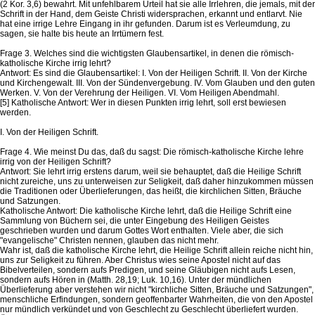
(2 Kor. 3,6) bewahrt. Mit unfehlbarem Urteil hat sie alle Irrlehren, die jemals, mit der
Schrift in der Hand, dem Geiste Christi widersprachen, erkannt und entlarvt. Nie
hat eine irrige Lehre Eingang in ihr gefunden. Darum ist es Verleumdung, zu
sagen, sie halte bis heute an Irrtümern fest.
Frage 3. Welches sind die wichtigsten Glaubensartikel, in denen die römisch-
katholische Kirche irrig lehrt?
Antwort: Es sind die Glaubensartikel: I. Von der Heiligen Schrift. II. Von der Kirche
und Kirchengewalt. III. Von der Sündenvergebung. IV. Vom Glauben und den guten
Werken. V. Von der Verehrung der Heiligen. VI. Vom Heiligen Abendmahl.
[5] Katholische Antwort: Wer in diesen Punkten irrig lehrt, soll erst bewiesen
werden.
I. Von der Heiligen Schrift.
Frage 4. Wie meinst Du das, daß du sagst: Die römisch-katholische Kirche lehre
irrig von der Heiligen Schrift?
Antwort: Sie lehrt irrig erstens darum, weil sie behauptet, daß die Heilige Schrift
nicht zureiche, uns zu unterweisen zur Seligkeit, daß daher hinzukommen müssen
die Traditionen oder Überlieferungen, das heißt, die kirchlichen Sitten, Bräuche
und Satzungen.
Katholische Antwort: Die katholische Kirche lehrt, daß die Heilige Schrift eine
Sammlung von Büchern sei, die unter Eingebung des Heiligen Geistes
geschrieben wurden und darum Gottes Wort enthalten. Viele aber, die sich
"evangelische" Christen nennen, glauben das nicht mehr.
Wahr ist, daß die katholische Kirche lehrt, die Heilige Schrift allein reiche nicht hin,
uns zur Seligkeit zu führen. Aber Christus wies seine Apostel nicht auf das
Bibelverteilen, sondern aufs Predigen, und seine Gläubigen nicht aufs Lesen,
sondern aufs Hören in (Matth. 28,19; Luk. 10,16). Unter der mündlichen
Überlieferung aber verstehen wir nicht "kirchliche Sitten, Bräuche und Satzungen",
menschliche Erfindungen, sondern geoffenbarter Wahrheiten, die von den Apostel
nur mündlich verkündet und von Geschlecht zu Geschlecht überliefert wurden.