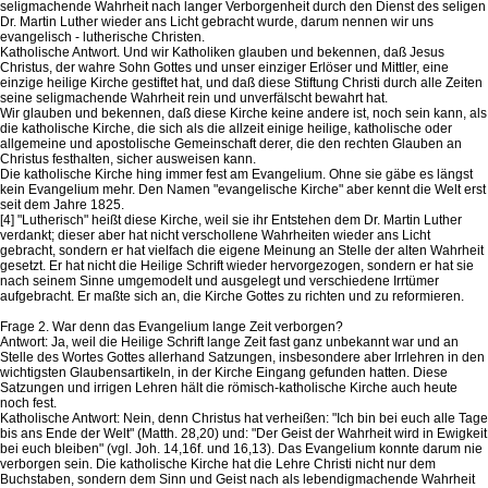
seligmachende Wahrheit nach langer Verborgenheit durch den Dienst des seligen
Dr. Martin Luther wieder ans Licht gebracht wurde, darum nennen wir uns
evangelisch - lutherische Christen.
Katholische Antwort. Und wir Katholiken glauben und bekennen, daß Jesus
Christus, der wahre Sohn Gottes und unser einziger Erlöser und Mittler, eine
einzige heilige Kirche gestiftet hat, und daß diese Stiftung Christi durch alle Zeiten
seine seligmachende Wahrheit rein und unverfälscht bewahrt hat.
Wir glauben und bekennen, daß diese Kirche keine andere ist, noch sein kann, als
die katholische Kirche, die sich als die allzeit einige heilige, katholische oder
allgemeine und apostolische Gemeinschaft derer, die den rechten Glauben an
Christus festhalten, sicher ausweisen kann.
Die katholische Kirche hing immer fest am Evangelium. Ohne sie gäbe es längst
kein Evangelium mehr. Den Namen "evangelische Kirche" aber kennt die Welt erst
seit dem Jahre 1825.
[4] "Lutherisch" heißt diese Kirche, weil sie ihr Entstehen dem Dr. Martin Luther
verdankt; dieser aber hat nicht verschollene Wahrheiten wieder ans Licht
gebracht, sondern er hat vielfach die eigene Meinung an Stelle der alten Wahrheit
gesetzt. Er hat nicht die Heilige Schrift wieder hervorgezogen, sondern er hat sie
nach seinem Sinne umgemodelt und ausgelegt und verschiedene Irrtümer
aufgebracht. Er maßte sich an, die Kirche Gottes zu richten und zu reformieren.
Frage 2. War denn das Evangelium lange Zeit verborgen?
Antwort: Ja, weil die Heilige Schrift lange Zeit fast ganz unbekannt war und an
Stelle des Wortes Gottes allerhand Satzungen, insbesondere aber Irrlehren in den
wichtigsten Glaubensartikeln, in der Kirche Eingang gefunden hatten. Diese
Satzungen und irrigen Lehren hält die römisch-katholische Kirche auch heute
noch fest.
Katholische Antwort: Nein, denn Christus hat verheißen: "Ich bin bei euch alle Tage
bis ans Ende der Welt" (Matth. 28,20) und: "Der Geist der Wahrheit wird in Ewigkeit
bei euch bleiben" (vgl. Joh. 14,16f. und 16,13). Das Evangelium konnte darum nie
verborgen sein. Die katholische Kirche hat die Lehre Christi nicht nur dem
Buchstaben, sondern dem Sinn und Geist nach als lebendigmachende Wahrheit