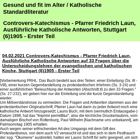
Gesund und fit im Alter / Katholische
Standardliteratur
Controvers-Katechismus - Pfarrer Friedrich Laun,
Ausführliche Katholische Antworten, Stuttgart
(6)1905 - Erster Teil
04.02.2021 Controvers-Katechismus - Pfarrer Friedrich Laun,
Ausführliche Katholische Antworten auf 33 Fragen über die
Unterscheidungslehren der evangelischen und katholischen
Kirche, Stuttgart (6)1905 - Erster Teil
[Vorbemerkung PRHL: Das Buch besteht aus drei Teilen: einer Einleitung (Ss. III -
VIII), einer kurzen Gegendarstellung zu protestantischen Irrlehren (Ss. 3-24) und
einer ausführlichen "Beleuchtung der Antworten (Abschnitt II) zu den 33 Fragen."
(Ss. 27-232); wir geben hier nur die Einleitung und die kurze Gegendarstellung
wieder.
Um Mißverständnisse zu vermeiden: Die Fragen und Antworten stammen aus der
protestantischen Originalschrift; Pfarrer Laun hat dann zu jeder Antwort noch eine
katholische Antwort hinzugesetzt; Launs Buch, mit dem (vermutlich Erstausgabe-)
Datum 1898, hat das "Imprimi permittitur", also die kirchliche Druckerlaubnis, vom
damaligen Bischof von Rottenburg, Paul Wilhelm [Nachname uns unbekannt], am
Palmsonntag 1905 erhalten.
Auch wegen seiner erfrischenden Art des Umgangs mit dem Gift des
Protestantismus, von dem auch V2 verseucht ist und das sich in dem Pesthauch
der sog. "Ökumene" ausbreitet, halten wir Launs Schrift für sehr geeignet, um sich