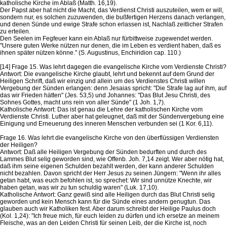
katholische Kirche im Ablaß (Matth. 16,19).
Der Papst aber hat nicht die Macht, das Verdienst Christi auszuteilen, wem er will,
sondern nur, es solchen zuzuwenden, die bußfertigen Herzens danach verlangen,
und denen Sünde und ewige Strafe schon erlassen ist, Nachlaß zeitlicher Strafen
zu erteilen.
Den Seelen im Fegfeuer kann ein Ablaß nur fürbittweise zugewendet werden.
"Unsere guten Werke nützen nur denen, die im Leben es verdient haben, daß es
ihnen später nützen könne." (S. Augustinus, Enchiridion cap. 110.)
[14] Frage 15. Was lehrt dagegen die evangelische Kirche vom Verdienste Christi?
Antwort: Die evangelische Kirche glaubt, lehrt und bekennt auf dem Grund der
Heiligen Schrift, daß wir einzig und allein um des Verdienstes Christi willen
Vergebung der Sünden erlangen: denn Jesaias spricht: "Die Strafe lag auf ihm, auf
das wir Frieden hätten" (Jes. 53,5) und Johannes: "Das Blut Jesu Christi, des
Sohnes Gottes, macht uns rein von aller Sünde" (1 Joh. 1,7).
Katholische Antwort: Das ist genau die Lehre der katholischen Kirche vom
Verdienste Christi. Luther aber hat geleugnet, daß mit der Sündenvergebung eine
Einigung und Erneuerung des inneren Menschen verbunden sei (1 Kor. 6,11).
Frage 16. Was lehrt die evangelische Kirche von den überflüssigen Verdiensten
der Heiligen?
Antwort: Daß alle Heiligen Vergebung der Sünden bedurften und durch des
Lammes Blut selig geworden sind, wie Offenb. Joh. 7,14 zeigt. Wer aber nötig hat,
daß ihm seine eigenen Schulden bezahlt werden, der kann anderer Schulden
nicht bezahlen. Davon spricht der Herr Jesus zu seinen Jüngern: "Wenn ihr alles
getan habt, was euch befohlen ist, so sprechet: Wir sind unnütze Knechte, wir
haben getan, was wir zu tun schuldig waren" (Luk. 17,10).
Katholische Antwort: Ganz gewiß sind alle Heiligen durch das Blut Christi selig
geworden und kein Mensch kann für die Sünde eines andern genugtun. Das
glauben auch wir Katholiken fest. Aber darum schreibt der Heilige Paulus doch
(Kol. 1,24): "Ich freue mich, für euch leiden zu dürfen und ich ersetze an meinem
Fleische, was an den Leiden Christi für seinen Leib, der die Kirche ist, noch