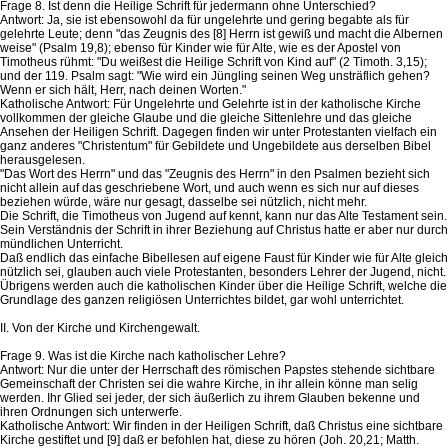
Frage 8. Ist denn die Heilige Schrift für jedermann ohne Unterschied?
Antwort: Ja, sie ist ebensowohl da für ungelehrte und gering begabte als für
gelehrte Leute; denn "das Zeugnis des [8] Herrn ist gewiß und macht die Albernen
weise" (Psalm 19,8); ebenso für Kinder wie für Alte, wie es der Apostel von
Timotheus rühmt: "Du weißest die Heilige Schrift von Kind auf" (2 Timoth. 3,15);
und der 119. Psalm sagt: "Wie wird ein Jüngling seinen Weg unsträflich gehen?
Wenn er sich hält, Herr, nach deinen Worten."
Katholische Antwort: Für Ungelehrte und Gelehrte ist in der katholische Kirche
vollkommen der gleiche Glaube und die gleiche Sittenlehre und das gleiche
Ansehen der Heiligen Schrift. Dagegen finden wir unter Protestanten vielfach ein
ganz anderes "Christentum" für Gebildete und Ungebildete aus derselben Bibel
herausgelesen.
"Das Wort des Herrn" und das "Zeugnis des Herrn" in den Psalmen bezieht sich
nicht allein auf das geschriebene Wort, und auch wenn es sich nur auf dieses
beziehen würde, wäre nur gesagt, dasselbe sei nützlich, nicht mehr.
Die Schrift, die Timotheus von Jugend auf kennt, kann nur das Alte Testament sein.
Sein Verständnis der Schrift in ihrer Beziehung auf Christus hatte er aber nur durch
mündlichen Unterricht.
Daß endlich das einfache Bibellesen auf eigene Faust für Kinder wie für Alte gleich
nützlich sei, glauben auch viele Protestanten, besonders Lehrer der Jugend, nicht.
Übrigens werden auch die katholischen Kinder über die Heilige Schrift, welche die
Grundlage des ganzen religiösen Unterrichtes bildet, gar wohl unterrichtet.
II. Von der Kirche und Kirchengewalt.
Frage 9. Was ist die Kirche nach katholischer Lehre?
Antwort: Nur die unter der Herrschaft des römischen Papstes stehende sichtbare
Gemeinschaft der Christen sei die wahre Kirche, in ihr allein könne man selig
werden. Ihr Glied sei jeder, der sich äußerlich zu ihrem Glauben bekenne und
ihren Ordnungen sich unterwerfe.
Katholische Antwort: Wir finden in der Heiligen Schrift, daß Christus eine sichtbare
Kirche gestiftet und [9] daß er befohlen hat, diese zu hören (Joh. 20,21; Matth.