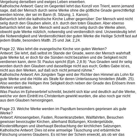
Vergebung derselben und ewiges Leben erwerben.
Katholische Antwort: Ganz im Gegenteil lehrt das Konzil von Trient, wenn jemand
sage, daß der Mensch durch seine Werke ohne die göttliche Gnade gerechtfertigt
werden könne, der sei im Bann (6. Sitzung, 1. Kanon).
Beharrlich lehrt die katholische Kirche Luther gegenüber: Der Mensch wird nicht
selig durch den Glauben allein, d.h. durch den toten Glauben. Aber ebenso
beharrlich lehrt sie, der Mensch wird auch nicht selig durch die Werke allein,
obwohl gute Werke nützlich, notwendig und verdienstlich sind. Unzweideutig lehrt
die Notwendigkeit und Verdienstlichkeit der guten Werke die Heilige Schrift fast auf
jedem Blatte, besonders Matth. 25 und Jak. 2,24.
Frage 22. Was lehrt die evangelische Kirche von guten Werken?
Antwort: Sie lehrt, daß selbst im Stande der Gnade, wenn der Mensch wahrhaft
gute Werke tut, er doch für die Sünden nicht bezahlen und die Seligkeit nicht
verdienen kann, denn St. Paulus spricht (Eph. 2,8.9): "Aus Gnaden seid ihr selig
worden durch den Glauben und dasselbige nicht aus euch; Gottes Gabe ist es,
nicht aus den Werken, auf daß sich nicht jemand rühme."
Katholische Antwort: Am Jüngsten Tage wird der Richter den Himmel als Lohn für
gute Werke und die Hölle als Strafe für deren Unterlassung hinstellen (Matth. 25).
Also werden die Heiligen ihre Seligkeit doch neben der Gnade des Erlösers ihren
Werken verdanken.
Was Paulus im Epheserbrief schreibt, bezieht sich klar und deutlich auf die Werke,
welche vor dem Eintritt ins Christentum gewirkt wurden, die also noch gar nicht
aus dem Glauben hervorgingen.
Frage 23. Welche Werke werden im Papsttum besonders gepriesen als gute
Werke?
Antwort: Almosengeben, Fasten, Rosenkranzbeten, Wallfahrten, Besuchen
gewisser bevorzugter Kirchen, allerhand Büßungen, Klostergelübde,
Klosterstiftungen und überhaupt Beobachtung der kirchlichen Satzungen.
Katholische Antwort: Dies ist eine armselige Täuschung und erbärmliche
Fälschung unseres Glaubens. Es ist hier der Schein erweckt, als ob wir das