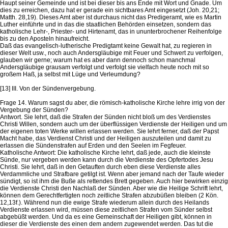
Haupt seiner Gemeinde und ist bei dieser bis ans Ende mit Wort und Gnade. Um
dies zu erreichen, dazu hat er gerade ein sichtbares Amt eingesetzt (Joh. 20,21;
Matth. 28,19). Dieses Amt aber ist durchaus nicht das Predigeramt, wie es Martin
Luther einführte und in das die staatlichen Behörden einsetzen, sondern das
katholische Lehr-, Priester- und Hirtenamt, das in ununterbrochener Reihenfolge
bis zu den Aposteln hinaufreicht.
Daß das evangelisch-lutherische Predigtamt keine Gewalt hat, zu regieren in
dieser Welt usw., noch auch Andersgläubige mit Feuer und Schwert zu verfolgen,
glauben wir gerne; warum hat es aber dann dennoch schon manchmal
Andersgläubige grausam verfolgt und verfolgt sie vielfach heute noch mit so
großem Haß, ja selbst mit Lüge und Verleumdung?
[13] III. Von der Sündenvergebung.
Frage 14. Warum sagst du aber, die römisch-katholische Kirche lehre irrig von der
Vergebung der Sünden?
Antwort. Sie lehrt, daß die Strafen der Sünden nicht bloß um des Verdienstes
Christi Willen, sondern auch um der überflüssigen Verdienste der Heiligen und um
der eigenen toten Werke willen erlassen werden. Sie lehrt ferner, daß der Papst
Macht habe, das Verdienst Christi und der Heiligen auszuteilen und damit zu
erlassen die Sündenstrafen auf Erden und den Seelen im Fegfeuer.
Katholische Antwort: Die katholische Kirche lehrt, daß jede, auch die kleinste
Sünde, nur vergeben werden kann durch die Verdienste des Opfertodes Jesu
Christi. Sie lehrt, daß in den Getauften durch eben diese Verdienste alles
Verdammliche und Strafbare getilgt ist. Wenn aber jemand nach der Taufe wieder
sündigt, so ist ihm die Buße als rettendes Brett gegeben. Auch hier bewirken einzig
die Verdienste Christi den Nachlaß der Sünden. Aber wie die Heilige Schrift lehrt,
können dem Gerechtfertigten noch zeitliche Strafen abzubüßen bleiben (2 Kön.
12,13f.). Während nun die ewige Strafe wiederum allein durch des Heilands
Verdienste erlassen wird, müssen diese zeitlichen Strafen vom Sünder selbst
abgebüßt werden. Und da es eine Gemeinschaft der Heiligen gibt, können in
dieser die Verdienste des einen dem andern zugewendet werden. Das tut die