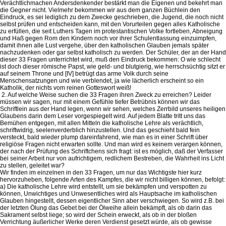
Verächtlichmachen Andersdenkender bestärkt man die Eigenen und bekehrt man
die Gegner nicht. Vielmehr bekommen wir aus dem ganzen Büchlein den
Eindruck, es sei lediglich zu dem Zwecke geschrieben, die Jugend, die noch nicht
selbst prüfen und entscheiden kann, mit den Vorurteilen gegen alles Katholische
zu erfüllen, die seit Luthers Tagen im protestantischen Volke fortleben, Abneigung
und Haß gegen Rom den Kindern noch vor ihrer Schulentlassung einzuimpfen,
damit ihnen alle Lust vergehe, über den katholischen Glauben jemals später
nachzudenken oder gar selbst katholisch zu werden. Der Schüler, der an der Hand
dieser 33 Fragen unterrichtet wird, muß den Eindruck bekommen: O wie schlecht
ist doch dieser römische Papst, wie geld- und blutgierig, wie herrschsüchtig sitzt er
auf seinem Throne und [IV] betrügt das arme Volk durch seine
Menschensatzungen und wie verblendet, ja wie lächerlich erscheint so ein
Katholik, der nichts vom reinen Gotteswort weiß!
2. Auf welche Weise suchen die 33 Fragen ihren Zweck zu erreichen? Leider
müssen wir sagen, nur mit einem Gefühle tiefer Betrübnis können wir das
Schriftlein aus der Hand legen, wenn wir sehen, welches Zerrbild unseres heiligen
Glaubens darin dem Leser vorgespiegelt wird. Auf jedem Blatte tritt uns das
Bemühen entgegen, mit allen Mitteln die katholische Lehre als verächtlich,
schriftwidrig, seelenverderblich hinzustellen. Und das geschieht bald fein
versteckt, bald wieder plump dareinfahrend, wie man es in einer Schrift über
religiöse Fragen nicht erwarten sollte. Und man wird es keinem verargen können,
der nach der Prüfung des Schriftchens sich fragt: ist es möglich, daß der Verfasser
bei seiner Arbeit nur von aufrichtigem, redlichem Bestreben, die Wahrheit ins Licht
zu stellen, geleitet war?
Wir finden im einzelnen in den 33 Fragen, um nur das Wichtigste hier kurz
hervorzuheben, folgende Arten des Kampfes, die wir nicht billigen können, befolgt:
a) Die katholische Lehre wird entstellt, um sie bekämpfen und verspotten zu
können, Unwichtiges und Unwesentliches wird als Hauptsache im katholischen
Glauben hingestellt, dessen eigentlicher Sinn aber verschwiegen. So wird z.B. bei
der letzten Ölung das Gebet bei der Ölweihe allein bekämpft, als ob darin das
Sakrament selbst liege; so wird der Schein erweckt, als ob in der bloßen
Verrichtung äußerlicher Werke deren Verdienst gesetzt würde, als ob gewisse