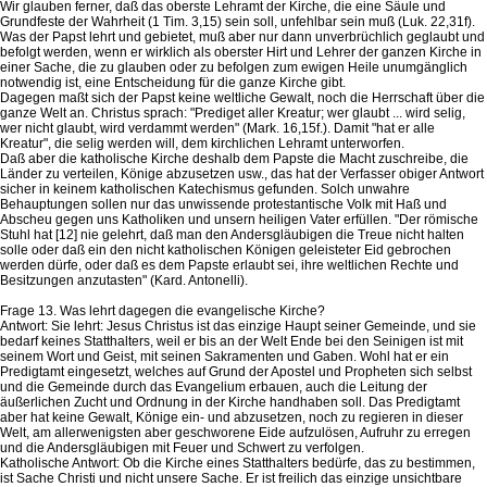
Wir glauben ferner, daß das oberste Lehramt der Kirche, die eine Säule und
Grundfeste der Wahrheit (1 Tim. 3,15) sein soll, unfehlbar sein muß (Luk. 22,31f).
Was der Papst lehrt und gebietet, muß aber nur dann unverbrüchlich geglaubt und
befolgt werden, wenn er wirklich als oberster Hirt und Lehrer der ganzen Kirche in
einer Sache, die zu glauben oder zu befolgen zum ewigen Heile unumgänglich
notwendig ist, eine Entscheidung für die ganze Kirche gibt.
Dagegen maßt sich der Papst keine weltliche Gewalt, noch die Herrschaft über die
ganze Welt an. Christus sprach: "Prediget aller Kreatur; wer glaubt ... wird selig,
wer nicht glaubt, wird verdammt werden" (Mark. 16,15f.). Damit "hat er alle
Kreatur", die selig werden will, dem kirchlichen Lehramt unterworfen.
Daß aber die katholische Kirche deshalb dem Papste die Macht zuschreibe, die
Länder zu verteilen, Könige abzusetzen usw., das hat der Verfasser obiger Antwort
sicher in keinem katholischen Katechismus gefunden. Solch unwahre
Behauptungen sollen nur das unwissende protestantische Volk mit Haß und
Abscheu gegen uns Katholiken und unsern heiligen Vater erfüllen. "Der römische
Stuhl hat [12] nie gelehrt, daß man den Andersgläubigen die Treue nicht halten
solle oder daß ein den nicht katholischen Königen geleisteter Eid gebrochen
werden dürfe, oder daß es dem Papste erlaubt sei, ihre weltlichen Rechte und
Besitzungen anzutasten" (Kard. Antonelli).
Frage 13. Was lehrt dagegen die evangelische Kirche?
Antwort: Sie lehrt: Jesus Christus ist das einzige Haupt seiner Gemeinde, und sie
bedarf keines Statthalters, weil er bis an der Welt Ende bei den Seinigen ist mit
seinem Wort und Geist, mit seinen Sakramenten und Gaben. Wohl hat er ein
Predigtamt eingesetzt, welches auf Grund der Apostel und Propheten sich selbst
und die Gemeinde durch das Evangelium erbauen, auch die Leitung der
äußerlichen Zucht und Ordnung in der Kirche handhaben soll. Das Predigtamt
aber hat keine Gewalt, Könige ein- und abzusetzen, noch zu regieren in dieser
Welt, am allerwenigsten aber geschworene Eide aufzulösen, Aufruhr zu erregen
und die Andersgläubigen mit Feuer und Schwert zu verfolgen.
Katholische Antwort: Ob die Kirche eines Statthalters bedürfe, das zu bestimmen,
ist Sache Christi und nicht unsere Sache. Er ist freilich das einzige unsichtbare