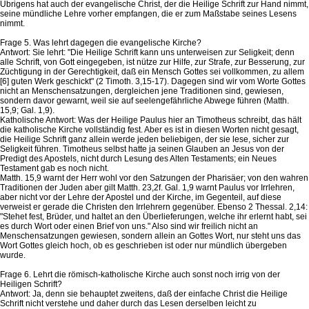
Übrigens hat auch der evangelische Christ, der die Heilige Schrift zur Hand nimmt,
seine mündliche Lehre vorher empfangen, die er zum Maßstabe seines Lesens
nimmt.
Frage 5. Was lehrt dagegen die evangelische Kirche?
Antwort: Sie lehrt: "Die Heilige Schrift kann uns unterweisen zur Seligkeit; denn
alle Schrift, von Gott eingegeben, ist nütze zur Hilfe, zur Strafe, zur Besserung, zur
Züchtigung in der Gerechtigkeit, daß ein Mensch Gottes sei vollkommen, zu allem
[6] guten Werk geschickt" (2 Timoth. 3,15-17). Dagegen sind wir vom Worte Gottes
nicht an Menschensatzungen, dergleichen jene Traditionen sind, gewiesen,
sondern davor gewarnt, weil sie auf seelengefährliche Abwege führen (Matth.
15,9; Gal. 1,9).
Katholische Antwort: Was der Heilige Paulus hier an Timotheus schreibt, das hält
die katholische Kirche vollständig fest. Aber es ist in diesen Worten nicht gesagt,
die Heilige Schrift ganz allein werde jeden beliebigen, der sie lese, sicher zur
Seligkeit führen. Timotheus selbst hatte ja seinen Glauben an Jesus von der
Predigt des Apostels, nicht durch Lesung des Alten Testaments; ein Neues
Testament gab es noch nicht.
Matth. 15,9 warnt der Herr wohl vor den Satzungen der Pharisäer; von den wahren
Traditionen der Juden aber gilt Matth. 23,2f. Gal. 1,9 warnt Paulus vor Irrlehren,
aber nicht vor der Lehre der Apostel und der Kirche, im Gegenteil, auf diese
verweist er gerade die Christen den Irrlehrern gegenüber. Ebenso 2 Thessal. 2,14:
"Stehet fest, Brüder, und haltet an den Überlieferungen, welche ihr erlernt habt, sei
es durch Wort oder einen Brief von uns." Also sind wir freilich nicht an
Menschensatzungen gewiesen, sondern allein an Gottes Wort, nur steht uns das
Wort Gottes gleich hoch, ob es geschrieben ist oder nur mündlich übergeben
wurde.
Frage 6. Lehrt die römisch-katholische Kirche auch sonst noch irrig von der
Heiligen Schrift?
Antwort: Ja, denn sie behauptet zweitens, daß der einfache Christ die Heilige
Schrift nicht verstehe und daher durch das Lesen derselben leicht zu