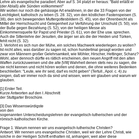
Lehre als evangelische paradiert. Aber auf S. 34 platzt er heraus: "Bald erläßt er
(der Ablaß) alle Sünden vollkommen!"
Wir wollen nur noch die gehässige Art erwähnen, in der die 33 Fragen von der
Leichtigkeit, katholisch zu leben (S. 28. 32), von den köstlichen Fastenspeisen (S.
38), den sich bewegenden Muttergottesbildern (S. 45), von der Ohrenbeicht als
Mittel der Herrschsucht und Gelegenheit zur Verführung der Unschuld (S. 50), von
der Buße gegen Bezahlung (S. 52), von der heiligen Messe als
Einkommensquelle für Papst und Priester (S. 61), von der Ehe usw. sprechen.
Auch die Sittenlehre der Jesuiten, die ärger sei als die der Heiden und Türken,
fehlt nicht (S. 32).
3. Verlohnt es sich nun der Mühe, ein solches Machwerk wiederlegen zu wollen?
Ist nicht alles, was darüber zu sagen ist, schon hundertmal gesagt worden und
zwar von Männern großer Gelehrsamkeit, wie Möhler, Hirscher, Hettinger, Schanz?
Wohl, aber dennoch dürfte es rätlich erscheinen, den neuen Angriff mit den alten
Waffen zurückzuweisen und die alte [VIII] Wahrheit denen stets neu zu sagen, die
sie nicht kennen und nicht hören wollen und denen, die ohne weiteres Bedenken
beschließen: "Leute, wie ihr seid, darf es nicht geben" (Tertull., Apol. c. 4) zu
zeigen, daß wir immer noch da sind und wissen, wem wir glauben und warum wir
glauben.
[1] Erster Teil.
Kurze Antworten auf den I. Abschnitt
der Stuttgarter Broschüre.
[3] Das Wissenswürdigste
von den
sogenannten Unterscheidungslehren der evangelisch-lutherischen und der
römisch-katholischen Kirche.
Frage 1. Warum nennen wir uns evangelisch-lutherische Christen?
Antwort. Wir nennen uns evangelische Christen, weil wir der Lehre Christi, wie
solche in der Heiligen Schrift enthalten ist, anhangen; weil aber diese