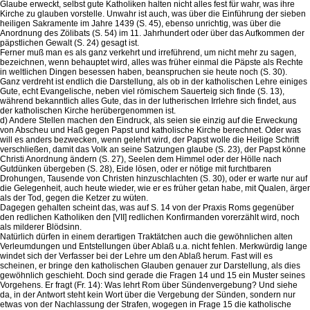
Glaube erweckt, selbst gute Katholiken halten nicht alles fest für wahr, was ihre
Kirche zu glauben vorstelle. Unwahr ist auch, was über die Einführung der sieben
heiligen Sakramente im Jahre 1439 (S. 45), ebenso unrichtig, was über die
Anordnung des Zölibats (S. 54) im 11. Jahrhundert oder über das Aufkommen der
päpstlichen Gewalt (S. 24) gesagt ist.
Ferner muß man es als ganz verkehrt und irreführend, um nicht mehr zu sagen,
bezeichnen, wenn behauptet wird, alles was früher einmal die Päpste als Rechte
in weltlichen Dingen besessen haben, beanspruchen sie heute noch (S. 30).
Ganz verdreht ist endlich die Darstellung, als ob in der katholischen Lehre einiges
Gute, echt Evangelische, neben viel römischem Sauerteig sich finde (S. 13),
während bekanntlich alles Gute, das in der lutherischen Irrlehre sich findet, aus
der katholischen Kirche herübergenommen ist.
d) Andere Stellen machen den Eindruck, als seien sie einzig auf die Erweckung
von Abscheu und Haß gegen Papst und katholische Kirche berechnet. Oder was
will es anders bezwecken, wenn gelehrt wird, der Papst wolle die Heilige Schrift
verschließen, damit das Volk an seine Satzungen glaube (S. 23), der Papst könne
Christi Anordnung ändern (S. 27), Seelen dem Himmel oder der Hölle nach
Gutdünken übergeben (S. 28), Eide lösen, oder er nötige mit furchtbaren
Drohungen, Tausende von Christen hinzuschlachten (S. 30), oder er warte nur auf
die Gelegenheit, auch heute wieder, wie er es früher getan habe, mit Qualen, ärger
als der Tod, gegen die Ketzer zu wüten.
Dagegen gehalten scheint das, was auf S. 14 von der Praxis Roms gegenüber
den redlichen Katholiken den [VII] redlichen Konfirmanden vorerzählt wird, noch
als milderer Blödsinn.
Natürlich dürfen in einem derartigen Traktätchen auch die gewöhnlichen alten
Verleumdungen und Entstellungen über Ablaß u.a. nicht fehlen. Merkwürdig lange
windet sich der Verfasser bei der Lehre um den Ablaß herum. Fast will es
scheinen, er bringe den katholischen Glauben genauer zur Darstellung, als dies
gewöhnlich geschieht. Doch sind gerade die Fragen 14 und 15 ein Muster seines
Vorgehens. Er fragt (Fr. 14): Was lehrt Rom über Sündenvergebung? Und siehe
da, in der Antwort steht kein Wort über die Vergebung der Sünden, sondern nur
etwas von der Nachlassung der Strafen, wogegen in Frage 15 die katholische