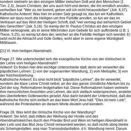
sondern vielmehr an den einzigen Mittler zwischen Gott und den Menschen (1
Tim. 2,3), Jesum Christum, der uns auch hört und denen, die ihn ernstlich anrufen,
verheißen hat: "Wer zu mir kommt, gehen will ich nicht hinausstoßen" (Joh. 6,37).
Katholische Antwort: Was hier im ersten Satz gesagt ist, das tun wir Katholiken.
Wenn wir dazu noch die Heiligen um ihre Fürbitte anrufen, so tun wir das im
Vertrauen auf das Wort der Heiligen Schrift, daß "viel vermag das beharrlich Gebiet
des Gerechten" (Jak. 5,16). So wenig der hl. Paulus Christus als den einzigen
Mittler verleugnete, als er seine Mitchristen zum Gebete für sich aufforderte (z.B. 1
Thess. 5,25), so wenig tut dies der, welcher an die Fürbitte Heiliger sich wendet. Er
setzt nicht die Allmacht und Güte Gottes, wohl aber in seine eigene Würdigkeit
Mißtrauen.
[21] VI. Vom heiligen Abendmahl.
Frage 27. Wie unterscheidet sich die evangelische Kirche von der römischen in
der Lehre vom heiligen Abendmahl?
Antwort: Es finden hier drei wichtige Unterschiede statt; denn wir verwerfen die
päpstlichen Lehren: 1) von der sogenannten Wandlung, 2) vom Meßopfer, 3) von
der Kelchentziehung.
Katholische Antwort: Es sind nicht bloß "päpstliche Lehren", die ihr verwerfet,
sondern die klare Lehre Christi selbst, an der das ganze christliche Altertum bis zu
Zeit der sog. Reformatoren festgehalten hat. Diese Reformatoren haben vielmehr
ihre menschlichen Ansichten und Lehren, die sich vielfach widersprechen, anstelle
des überlieferten Gotteswortes gesetzt. Also darin besteht der Unterschied, daß die
katholische Kirche sich einfach an das klare Wort Jesu hält: "Dies ist mein Leib",
während die Protestanten an diesem Worte deuteln und künsteln.
Frage 28. Was lehrt die römische Kirche von der Wandlung?
Antwort: Sie lehrt, daß mittels der Weihung der Hostie und des
Abendmahlskelches durch den Priester Brot und Wein im heiligen Abendmahl in
den Leib und das Blut Jesu Christi verwandelt werden, so daß nichts übrig bleibe
als Scheingestalten, was man Transsubstantiation, d.h. Wandlung nennt. Darum