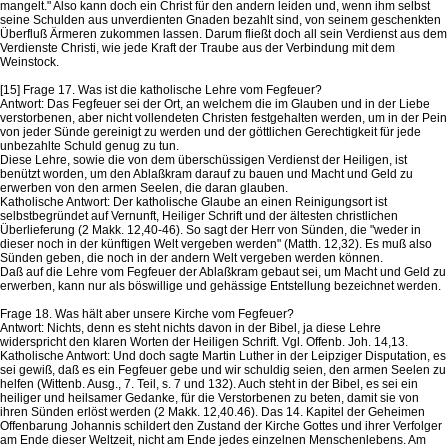
mangelt." Also kann doch ein Christ für den andern leiden und, wenn ihm selbst
seine Schulden aus unverdienten Gnaden bezahlt sind, von seinem geschenkten
Überfluß Ärmeren zukommen lassen. Darum fließt doch all sein Verdienst aus dem
Verdienste Christi, wie jede Kraft der Traube aus der Verbindung mit dem
Weinstock.
[15] Frage 17. Was ist die katholische Lehre vom Fegfeuer?
Antwort: Das Fegfeuer sei der Ort, an welchem die im Glauben und in der Liebe
verstorbenen, aber nicht vollendeten Christen festgehalten werden, um in der Pein
von jeder Sünde gereinigt zu werden und der göttlichen Gerechtigkeit für jede
unbezahlte Schuld genug zu tun.
Diese Lehre, sowie die von dem überschüssigen Verdienst der Heiligen, ist
benützt worden, um den Ablaßkram darauf zu bauen und Macht und Geld zu
erwerben von den armen Seelen, die daran glauben.
Katholische Antwort: Der katholische Glaube an einen Reinigungsort ist
selbstbegründet auf Vernunft, Heiliger Schrift und der ältesten christlichen
Überlieferung (2 Makk. 12,40-46). So sagt der Herr von Sünden, die "weder in
dieser noch in der künftigen Welt vergeben werden" (Matth. 12,32). Es muß also
Sünden geben, die noch in der andern Welt vergeben werden können.
Daß auf die Lehre vom Fegfeuer der Ablaßkram gebaut sei, um Macht und Geld zu
erwerben, kann nur als böswillige und gehässige Entstellung bezeichnet werden.
Frage 18. Was hält aber unsere Kirche vom Fegfeuer?
Antwort: Nichts, denn es steht nichts davon in der Bibel, ja diese Lehre
widerspricht den klaren Worten der Heiligen Schrift. Vgl. Offenb. Joh. 14,13.
Katholische Antwort: Und doch sagte Martin Luther in der Leipziger Disputation, es
sei gewiß, daß es ein Fegfeuer gebe und wir schuldig seien, den armen Seelen zu
helfen (Wittenb. Ausg., 7. Teil, s. 7 und 132). Auch steht in der Bibel, es sei ein
heiliger und heilsamer Gedanke, für die Verstorbenen zu beten, damit sie von
ihren Sünden erlöst werden (2 Makk. 12,40.46). Das 14. Kapitel der Geheimen
Offenbarung Johannis schildert den Zustand der Kirche Gottes und ihrer Verfolger
am Ende dieser Weltzeit, nicht am Ende jedes einzelnen Menschenlebens. Am