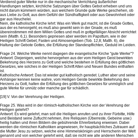
Verdienst guter Werke nur in die mechanische Verrichtung äußerlicher
Handlungen setzten, kirchliche Satzungen über Gottes Gebot erheben und uns
nicht darum kümmern würden, aus welchem Grunde gute Werke geschehen, ob
aus Liebe zu Gott, aus dem Gefühl der Sündhaftigkeit oder aus Gewohnheit oder
gar aus Heuchelei.
Nein, die katholische Kirche lehrt: Was ein Werk gut macht, ist die Gnade Gottes,
aus der es hervorgeht, es muß also gewirkt sein in der Gnade, es muß
übereinstimmen mit dem Willen Gottes und muß in gottgefälliger Absicht verrichtet
sein (Matth. 6,1). Besonders gepriesen aber werden im Papsttum, wie in der
Heiligen Schrift Gebet, Fasten und Almosengeben (Tob. 12,8; Matth. 6), die
Haltung der Gebote Gottes, die Erfüllung der Standespflichten, Geduld im Leiden.
Frage 24. Welche Werke nennt dagegen die evangelische Kirche "gute Werke"?
Antwort: Diejenigen, welche hervorgehen aus der vom Heiligen Geist bewirkten
Bekehrung des Herzens zu Gott und welche bestehen in Erfüllung des göttlichen
Gesetzes, wie solches in der Heiligen Schrift Alten und Neuen Bundes enthalten
ist.
Katholische Antwort: Das ist wieder gut katholisch geredet. Luther aber und seine
Anhänger kennen keine wahre, vom Heiligen Geiste bewirkte Bekehrung des
Herzens zu Gott, halten die Erfüllung des göttlichen Gesetzes für unmöglich und
gute Werke für unnütz oder manche gar für schädlich.
[19] V. Von der Verehrung der Heiligen.
Frage 25. Was wird in der römisch-katholischen Kirche von der Verehrung der
Heiligen gelehrt?
Antwort: Es wird gelehrt, man soll die Heiligen anrufen und zu ihrer Fürbitte, Hilfe
und Beistand seine Zuflucht nehmen, ihre Reliquien (Überreste, Gebeine usw.)
heilig halten und ihren Bildern die gebührende Ehrerbietung erweisen. Dabei
werden die römischen Katholiken angewiesen, ihr hauptsächliches Zutrauen auf
die Mutter Jesu zu setzen, welche eine Himmelskönigin und Herrscherin der Welt
genannt und von welcher gelehrt wird, daß sie nicht wie alle anderen Menschen