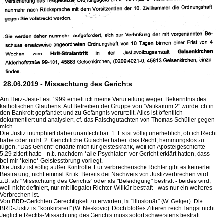
28.06.2019 - Missachtung des Gerichts
Am Herz-Jesu-Fest 1999 erhielt ich meine Verurteilung wegen Bekenntnis des
katholischen Glaubens. Auf Betreiben der Gruppe von "Vatikanum 2" wurde ich in
den Bankrott gepfändet und zu Gefängnis verurteilt. Alles ist öffentlich
dokumentiert und analysiert, cf. das Falschgutachten von Thomas Schüller gegen
mich.
Die Justiz triumphiert dabei unanfechtbar: 1. Es ist völlig unerheblich, ob ich Recht
habe oder nicht. 2. Gerichtliche Gutachter haben das Recht, hemmungslos zu
lügen. *Das Gericht* erklärte mich für geisteskrank, weil ich Apostelgeschichte
5,29 zitiert hatte - n.b. nachdem *alle Psychiater* vor Gericht erklärt hatten, dass
bei mir *keine* Geistesstörung vorliegt.
Die Justiz ist völlig außer Kontrolle. Für verbrecherische Richter gibt es keinerlei
Bestrafung, nicht einmal Kritik: Bereits der Nachweis von Justizverbrechen wird
z.B. als "Missachtung des Gerichts" oder als "Beleidigung" bestraft - beides wird,
weil nicht definiert, nur mit illegaler Richter-Willkür bestraft - was nur ein weiteres
Verbrechen ist.
Von BRD-Gerichten Gerechtigkeit zu erwarten, ist "illusionär" (W. Geiger). Die
BRD-Justiz ist "konkursreif" (W. Neskovic). Doch bloßes Zitieren reicht längst nicht.
Jegliche Rechts-Missachtung des Gerichts muss sofort schwerstens bestraft