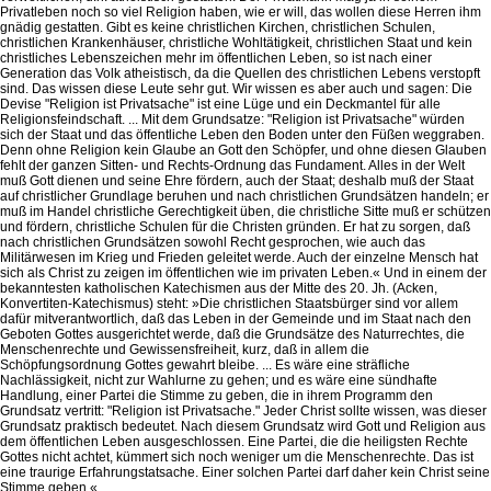
Privatleben noch so viel Religion haben, wie er will, das wollen diese Herren ihm
gnädig gestatten. Gibt es keine christlichen Kirchen, christlichen Schulen,
christlichen Krankenhäuser, christliche Wohltätigkeit, christlichen Staat und kein
christliches Lebenszeichen mehr im öffentlichen Leben, so ist nach einer
Generation das Volk atheistisch, da die Quellen des christlichen Lebens verstopft
sind. Das wissen diese Leute sehr gut. Wir wissen es aber auch und sagen: Die
Devise "Religion ist Privatsache" ist eine Lüge und ein Deckmantel für alle
Religionsfeindschaft. ... Mit dem Grundsatze: "Religion ist Privatsache" würden
sich der Staat und das öffentliche Leben den Boden unter den Füßen weggraben.
Denn ohne Religion kein Glaube an Gott den Schöpfer, und ohne diesen Glauben
fehlt der ganzen Sitten- und Rechts-Ordnung das Fundament. Alles in der Welt
muß Gott dienen und seine Ehre fördern, auch der Staat; deshalb muß der Staat
auf christlicher Grundlage beruhen und nach christlichen Grundsätzen handeln; er
muß im Handel christliche Gerechtigkeit üben, die christliche Sitte muß er schützen
und fördern, christliche Schulen für die Christen gründen. Er hat zu sorgen, daß
nach christlichen Grundsätzen sowohl Recht gesprochen, wie auch das
Militärwesen im Krieg und Frieden geleitet werde. Auch der einzelne Mensch hat
sich als Christ zu zeigen im öffentlichen wie im privaten Leben.« Und in einem der
bekanntesten katholischen Katechismen aus der Mitte des 20. Jh. (Acken,
Konvertiten-Katechismus) steht: »Die christlichen Staatsbürger sind vor allem
dafür mitverantwortlich, daß das Leben in der Gemeinde und im Staat nach den
Geboten Gottes ausgerichtet werde, daß die Grundsätze des Naturrechtes, die
Menschenrechte und Gewissensfreiheit, kurz, daß in allem die
Schöpfungsordnung Gottes gewahrt bleibe. ... Es wäre eine sträfliche
Nachlässigkeit, nicht zur Wahlurne zu gehen; und es wäre eine sündhafte
Handlung, einer Partei die Stimme zu geben, die in ihrem Programm den
Grundsatz vertritt: "Religion ist Privatsache." Jeder Christ sollte wissen, was dieser
Grundsatz praktisch bedeutet. Nach diesem Grundsatz wird Gott und Religion aus
dem öffentlichen Leben ausgeschlossen. Eine Partei, die die heiligsten Rechte
Gottes nicht achtet, kümmert sich noch weniger um die Menschenrechte. Das ist
eine traurige Erfahrungstatsache. Einer solchen Partei darf daher kein Christ seine
Stimme geben.«