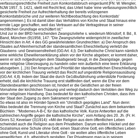
verfassungsrechtliche Freiheit zum Konkordatsbruch eingeräumt [FN: W. Wengler,
NJW 1957, S. 1421, stellt mit Recht fest, das Urteil habe 'eine verfassungsrechtlich
gesicherte Freiheit zur Aufrechterhaltung der bereits vollzogenen
Konkordatsbrüche und zur weiteren Nichtbeobachtung des Konkordats'
angenommen.]. Es ist damit über das Verhältnis von Kirche und Staat hinaus eine
ernste Lage geschaffen, weil das Vertrauen auf die Vertragstreue in seiner
rechtlichen Grundlage erschüttert ist."
Und zur in der BRD herrschenden Zwangszivilehe s. wiederum Mörsdorf, II. Bd., II.
Band, München (9)1958, 147: "Die Zwangszivilehe widerspricht in zweifacher
Hinsicht den in Art. 4 des GG gewährleisteten Grundrechten: a) Der Anspruch des
Staates auf Alleinherrschaft der standesamtlichen Eheschließung verletzt die
Glaubens- und Gewissensfreiheit (GG Art. 4,I). Der katholische Christ kann nämlich
eine wirkliche Ehewillenserklärung allein vor der Kirche abgeben; er kommt daher,
wenn er sich notgedrungen dem Staatsgesetz beugt, in die Zwangslage, gegen
seine religiöse Überzeugung zu handeln oder rein äußerlich eine leere Erklärung
abzugeben. [...] b) Der Anspruch auf Priorität der standesamtlichen Eheschließung
vor der kirchlichen Trauung verletzt das Recht auf ungestörte Religionsausübung
(GG Art. 4,II). Indem der Staat die durch Ge1dbußdrohung unterstützte Forderung
erhebt, daß die kirchliche Trauung erst stattfinden darf, wenn die Ehe vor dem
Standesbeamten geschlossen ist, hindert er die Geistlichen an der freien
Vornahme der kirchlichen Trauung und verlegt dadurch den Verlobten den Weg zu
einer religiösen Handlung. Das bedeutet für den katholischen Christen, dass ihm
der Staat den Zugang zu dem Sakrament versperrt."
So etwas ist also im Hörstel-Sprech ein "christlich geprägtes Land". Nun denn:
Was bedeutet die Trennung von Kirche und Staat? Zunächst aus dem bekannten
Büchlein : "Modernes A-B-C für das katholische Volk. Kurze Antworten auf die
zahlreichen Angriffe gegen die katholische Kirche", vom Anfang des 20. Jh. (Fr. H.
Grors SJ, Kevelaer (3)1914): »Mit der Religion aus dem öffentlichen Leben
schwindet auch die Religion aus dem Privatleben. Darum wollen Häckel und der
Sozialismus eine Schule ohne Gott, einen Staat ohne Gott, ein öffentliches Leben
ohne Gott, Kunst und Literatur ohne Gott - sie wollen alles öffentliche Leben
verweltlichen, d.h. atheistisch gestalten. Der Privatmann mag ja in seinem