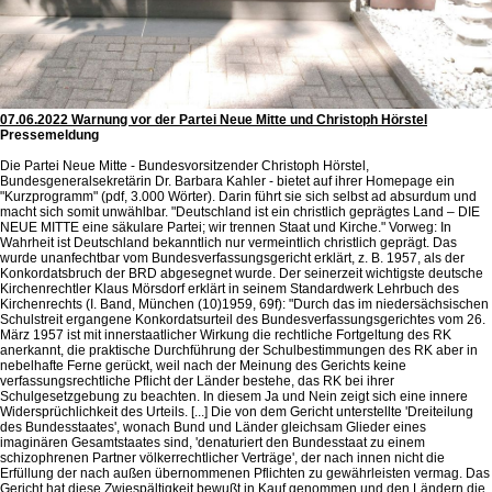
07.06.2022 Warnung vor der Partei Neue Mitte und Christoph Hörstel
Pressemeldung
Die Partei Neue Mitte - Bundesvorsitzender Christoph Hörstel,
Bundesgeneralsekretärin Dr. Barbara Kahler - bietet auf ihrer Homepage ein
"Kurzprogramm" (pdf, 3.000 Wörter). Darin führt sie sich selbst ad absurdum und
macht sich somit unwählbar. "Deutschland ist ein christlich geprägtes Land – DIE
NEUE MITTE eine säkulare Partei; wir trennen Staat und Kirche." Vorweg: In
Wahrheit ist Deutschland bekanntlich nur vermeintlich christlich geprägt. Das
wurde unanfechtbar vom Bundesverfassungsgericht erklärt, z. B. 1957, als der
Konkordatsbruch der BRD abgesegnet wurde. Der seinerzeit wichtigste deutsche
Kirchenrechtler Klaus Mörsdorf erklärt in seinem Standardwerk Lehrbuch des
Kirchenrechts (I. Band, München (10)1959, 69f): "Durch das im niedersächsischen
Schulstreit ergangene Konkordatsurteil des Bundesverfassungsgerichtes vom 26.
März 1957 ist mit innerstaatlicher Wirkung die rechtliche Fortgeltung des RK
anerkannt, die praktische Durchführung der Schulbestimmungen des RK aber in
nebelhafte Ferne gerückt, weil nach der Meinung des Gerichts keine
verfassungsrechtliche Pflicht der Länder bestehe, das RK bei ihrer
Schulgesetzgebung zu beachten. In diesem Ja und Nein zeigt sich eine innere
Widersprüchlichkeit des Urteils. [...] Die von dem Gericht unterstellte 'Dreiteilung
des Bundesstaates', wonach Bund und Länder gleichsam Glieder eines
imaginären Gesamtstaates sind, 'denaturiert den Bundesstaat zu einem
schizophrenen Partner völkerrechtlicher Verträge', der nach innen nicht die
Erfüllung der nach außen übernommenen Pflichten zu gewährleisten vermag. Das
Gericht hat diese Zwiespältigkeit bewußt in Kauf genommen und den Ländern die