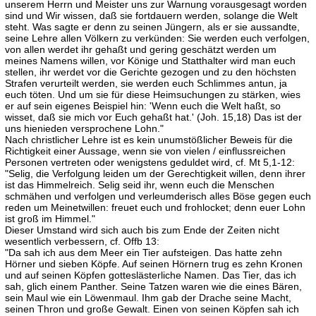
unserem Herrn und Meister uns zur Warnung vorausgesagt worden
sind und Wir wissen, daß sie fortdauern werden, solange die Welt
steht. Was sagte er denn zu seinen Jüngern, als er sie aussandte,
seine Lehre allen Völkern zu verkünden: Sie werden euch verfolgen,
von allen werdet ihr gehaßt und gering geschätzt werden um
meines Namens willen, vor Könige und Statthalter wird man euch
stellen, ihr werdet vor die Gerichte gezogen und zu den höchsten
Strafen verurteilt werden, sie werden euch Schlimmes antun, ja
euch töten. Und um sie für diese Heimsuchungen zu stärken, wies
er auf sein eigenes Beispiel hin: 'Wenn euch die Welt haßt, so
wisset, daß sie mich vor Euch gehaßt hat.' (Joh. 15,18) Das ist der
uns hienieden versprochene Lohn."
Nach christlicher Lehre ist es kein unumstößlicher Beweis für die
Richtigkeit einer Aussage, wenn sie von vielen / einflussreichen
Personen vertreten oder wenigstens geduldet wird, cf. Mt 5,1-12:
"Selig, die Verfolgung leiden um der Gerechtigkeit willen, denn ihrer
ist das Himmelreich. Selig seid ihr, wenn euch die Menschen
schmähen und verfolgen und verleumderisch alles Böse gegen euch
reden um Meinetwillen: freuet euch und frohlocket; denn euer Lohn
ist groß im Himmel."
Dieser Umstand wird sich auch bis zum Ende der Zeiten nicht
wesentlich verbessern, cf. Offb 13:
"Da sah ich aus dem Meer ein Tier aufsteigen. Das hatte zehn
Hörner und sieben Köpfe. Auf seinen Hörnern trug es zehn Kronen
und auf seinen Köpfen gotteslästerliche Namen. Das Tier, das ich
sah, glich einem Panther. Seine Tatzen waren wie die eines Bären,
sein Maul wie ein Löwenmaul. Ihm gab der Drache seine Macht,
seinen Thron und große Gewalt. Einen von seinen Köpfen sah ich