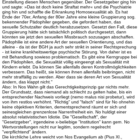
Einstellung diesen Menschen gegenüber. Der Gesetzgeber ging hin
und sagte: »Das ist doch keine Straftat mehr« und die Psychiatrie
ging hin und schaffte die Erkrankung Homosexualität ab. Es hat
Ende der 70er, Anfang der 80er Jahre eine kleine Gruppierung sog.
bekennender Pädophiler gegeben, die gefordert haben, das
sexuelle Schutzalter deutlich herabzusetzen. Gesetzt den Fall, diese
Gruppierung hätte sich tatsächlich politisch durchgesetzt, dann
könnten sie jetzt den sexuellen Missbrauch sozusagen abschaffen.
Pädophilie ist eine andere Art der sexuellen Orientierung, und das
alleine - da ist der BGH ja auch sehr strikt in seiner Rechtsprechung
- ist keine krankheitswertige psychische Störung. Von daher ist es
mit Behandlung sowieso problematisch. Es gibt eine Kerngruppe bei
den Pädophilen, die Sexualität völlig eingeengt als Sexualität mit
Kindern erlebt. Da können Sie allenfalls deren Kontrollmöglichkeiten
verbessern. Das heißt, sie können ihnen allenfalls beibringen, nicht
mehr straffällig zu werden. Aber dass sie deren Art von Sexualität
ändern, das klappt nicht."
Also: In Nos Wahn gilt das Gerechtigkeitsprinzip gar nichts mehr.
Der Grundsatz, dass niemand als schlecht zu gelten habe, bis ein
entsprechender Nachweis vorliegt (nemo malus nisi probetur), wird
von ihm restlos verhöhnt. "Richtig" und "falsch" sind für No ohnehin
keine objektiven Kriterien, dementsprechend räumt er sich und
seinesgleichen grenzenlose Narrenfreiheit ein. No huldigt einer
absolut relativistischen Idiotie. Die "Gesellschaft", der
"Gesetzgeber", irgendeine x-beliebige "Institution" kann gem. No
Wertvorstellungen nicht nur legitim, sondern regelrecht
"verpflichtend" ändern.
Die kirchliche Lehre weicht von Nos Evangelium ab (Pius XI.,