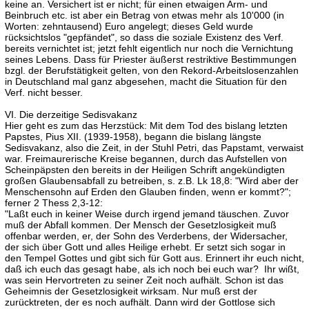
keine an. Versichert ist er nicht; für einen etwaigen Arm- und
Beinbruch etc. ist aber ein Betrag von etwas mehr als 10'000 (in
Worten: zehntausend) Euro angelegt; dieses Geld wurde
rücksichtslos "gepfändet", so dass die soziale Existenz des Verf.
bereits vernichtet ist; jetzt fehlt eigentlich nur noch die Vernichtung
seines Lebens. Dass für Priester äußerst restriktive Bestimmungen
bzgl. der Berufstätigkeit gelten, von den Rekord-Arbeitslosenzahlen
in Deutschland mal ganz abgesehen, macht die Situation für den
Verf. nicht besser.
VI. Die derzeitige Sedisvakanz
Hier geht es zum das Herzstück: Mit dem Tod des bislang letzten
Papstes, Pius XII. (1939-1958), begann die bislang längste
Sedisvakanz, also die Zeit, in der Stuhl Petri, das Papstamt, verwaist
war. Freimaurerische Kreise begannen, durch das Aufstellen von
Scheinpäpsten den bereits in der Heiligen Schrift angekündigten
großen Glaubensabfall zu betreiben, s. z.B. Lk 18,8: "Wird aber der
Menschensohn auf Erden den Glauben finden, wenn er kommt?";
ferner 2 Thess 2,3-12:
"Laßt euch in keiner Weise durch irgend jemand täuschen. Zuvor
muß der Abfall kommen. Der Mensch der Gesetzlosigkeit muß
offenbar werden, er, der Sohn des Verderbens, der Widersacher,
der sich über Gott und alles Heilige erhebt. Er setzt sich sogar in
den Tempel Gottes und gibt sich für Gott aus. Erinnert ihr euch nicht,
daß ich euch das gesagt habe, als ich noch bei euch war? Ihr wißt,
was sein Hervortreten zu seiner Zeit noch aufhält. Schon ist das
Geheimnis der Gesetzlosigkeit wirksam. Nur muß erst der
zurücktreten, der es noch aufhält. Dann wird der Gottlose sich