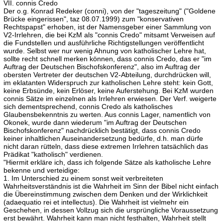
VII. connis Credo
Der o.g. Konrad Redeker (conni), von der "tageszeitung" ("Goldene
Brücke eingerissen", taz 08.07.1999) zum "konservativen
Rechtspapst" erhoben, ist der Namensgeber einer Sammlung von
V2-Irrlehren, die bei KzM als "connis Credo" mitsamt Verweisen auf
die Fundstellen und ausführliche Richtigstellungen veröffentlicht
wurde. Selbst wer nur wenig Ahnung von katholischer Lehre hat,
sollte recht schnell merken können, dass connis Credo, das er "im
Auftrag der Deutschen Bischofskonferenz", also im Auftrag der
obersten Vertreter der deutschen V2-Abteilung, durchdrücken will,
im eklatanten Widerspruch zur katholischen Lehre steht: kein Gott,
keine Erbsünde, kein Erlöser, keine Auferstehung. Bei KzM wurden
connis Sätze im einzelnen als Irrlehren erwiesen. Der Verf. weigerte
sich dementsprechend, connis Credo als katholisches
Glaubensbekenntnis zu werten. Aus connis Lager, namentlich von
Okonek, wurde dann wiederum "im Auftrag der Deutschen
Bischofskonferenz" nachdrücklich bestätigt, dass connis Credo
keiner inhaltlichen Auseinandersetzung bedürfe, d.h. man dürfe
nicht daran rütteln, dass diese extremen Irrlehren tatsächlich das
Prädikat "katholisch" verdienen.
"Hiermit erkläre ich, dass ich folgende Sätze als katholische Lehre
bekenne und verteidige:
1. Im Unterschied zu einem sonst weit verbreiteten
Wahrheitsverständnis ist die Wahrheit im Sinn der Bibel nicht einfach
die Übereinstimmung zwischen dem Denken und der Wirklichkeit
(adaequatio rei et intellectus). Die Wahrheit ist vielmehr ein
Geschehen, in dessen Vollzug sich die ursprüngliche Voraussetzung
erst bewährt. Wahrheit kann man nicht festhalten, Wahrheit stellt