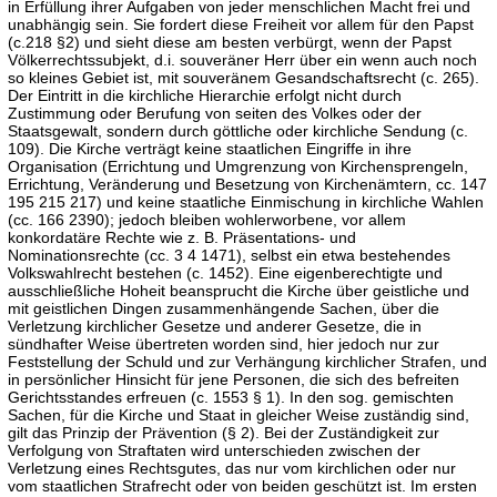
in Erfüllung ihrer Aufgaben von jeder menschlichen Macht frei und
unabhängig sein. Sie fordert diese Freiheit vor allem für den Papst
(c.218 §2) und sieht diese am besten verbürgt, wenn der Papst
Völkerrechtssubjekt, d.i. souveräner Herr über ein wenn auch noch
so kleines Gebiet ist, mit souveränem Gesandschaftsrecht (c. 265).
Der Eintritt in die kirchliche Hierarchie erfolgt nicht durch
Zustimmung oder Berufung von seiten des Volkes oder der
Staatsgewalt, sondern durch göttliche oder kirchliche Sendung (c.
109). Die Kirche verträgt keine staatlichen Eingriffe in ihre
Organisation (Errichtung und Umgrenzung von Kirchensprengeln,
Errichtung, Veränderung und Besetzung von Kirchenämtern, cc. 147
195 215 217) und keine staatliche Einmischung in kirchliche Wahlen
(cc. 166 2390); jedoch bleiben wohlerworbene, vor allem
konkordatäre Rechte wie z. B. Präsentations- und
Nominationsrechte (cc. 3 4 1471), selbst ein etwa bestehendes
Volkswahlrecht bestehen (c. 1452). Eine eigenberechtigte und
ausschließliche Hoheit beansprucht die Kirche über geistliche und
mit geistlichen Dingen zusammenhängende Sachen, über die
Verletzung kirchlicher Gesetze und anderer Gesetze, die in
sündhafter Weise übertreten worden sind, hier jedoch nur zur
Feststellung der Schuld und zur Verhängung kirchlicher Strafen, und
in persönlicher Hinsicht für jene Personen, die sich des befreiten
Gerichtsstandes erfreuen (c. 1553 § 1). In den sog. gemischten
Sachen, für die Kirche und Staat in gleicher Weise zuständig sind,
gilt das Prinzip der Prävention (§ 2). Bei der Zuständigkeit zur
Verfolgung von Straftaten wird unterschieden zwischen der
Verletzung eines Rechtsgutes, das nur vom kirchlichen oder nur
vom staatlichen Strafrecht oder von beiden geschützt ist. Im ersten