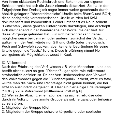
Von ihrem eklatanten Rechtsbruch und Bekenntnis zur eigenen
Schizophrenie hat sich die Justiz niemals distanziert. Sie hat in den
Folgejahren ihre Dreistigkeit sogar immer weiter geschraubt durch
ähnlich gelagerte "höchstrichterliche" Urteile beim BVerfG und BGH;
diese hochgradig verbrecherischen Urteile wurden bei KzM
dokumentiert und kommentiert. Leider unterlässt es No in seinem
"Gutachten", diese ganzen Hintergründe darzulegen, und erschöpft
sich weit gehend in der Wiedergabe der Worte, die der Verf. für
diese Vorgänge gefunden hat. Für sich betrachtet kann dabei
möglicherweise bei dem ein oder anderen zunächst der Verdacht
aufkeimen, der Verf. würde nur Gift und Galle (oder theologisch:
Pech und Schwefel) spucken, aber keinerlei Begründung für seine
Urteile gegen die "Justiz" liefern. Diese Irreführung nimmt No
wenigstens als Möglichkeit bewusst in Kauf.
IX. Völkermord
Nach der Erfahrung des Verf. wissen z.B. viele Menschen - und das
betrifft nicht zuletzt so gen. "Richter"! - gar nicht, wie Völkermord
strafrechtlich definiert ist. Da der Verf. insbesondere den Vorwurf
des Völkermordes gegen die "Bundesrepublik" erhebt, wäre es fatal,
würde man die Sach- und Rechtslage nicht genau kennen, die bei
KzM so ausführlich dargelegt ist. Deshalb hier einige Erläuterungen:
"StGB § 220a Völkermord [mittlerweile VStGB § 6]
(1) Wer in der Absicht, eine nationale, rassische, religiöse oder
durch ihr Volkstum bestimmte Gruppe als solche ganz oder teilweise
zu zerstören,
1. Mitglieder der Gruppe tötet,
2. Mitgliedern der Gruppe schwere körperliche oder seelische