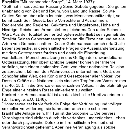
Enzyklika "Mit brennender Sorge", 14. März 1937):
"Gott hat in souveräner Fassung Seine Gebote gegeben. Sie gelten
unabhängig von Zeit und Raum, von Land und Rasse. So wie
Gottes Sonne über allem leuchtet, was Menschenantlitz trägt, so
kennt auch Sein Gesetz keine Vorrechte und Ausnahmen.
Regierende und Regierte, Gekrönte und Ungekrönte, Hohe und
Niedrige, Reiche und Arme, stehen gleichermaßen unter Seinem
Wort. Aus der Totalität Seiner Schöpferrechte fließt seinsgemäß die
Totalität Seines Gehorsamsanspruchs an die Einzelnen und an alle
Arten von Gemeinschaften. Dieser Gehorsamsanspruch erfaßt alle
Lebensbereiche, in denen sittliche Fragen die Auseinandersetzung
mit dem Gottesgesetz fordern und damit die Einordnung
wandelbarer Menschensatzung in das Gefüge der unwandelbaren
Gottessatzung. Nur oberflächliche Geister können der Irrlehre
verfallen, von einem nationalen Gott, von einer nationalen Religion
zu sprechen; können den Wahnversuch unternehmen, Gott, den
Schöpfer aller Welt, den König und Gesetzgeber aller Völker, vor
Dessen Größe die Nationen klein sind wie Tropfen am Wassereimer
(Is. 40, 15.), in die Grenze eines einzelnen Volkes, in die blutmäßige
Enge einer einzelnen Rasse einkerkern zu wollen."
Konkret zur Homosexualität ist an das kirchliche Urteil zu erinnern
(B. Häring, a.a.O. 1148):
"Homosexualität ist vielfach die Folge der Verführung und völliger
sexueller Verwilderung; sie kann aber auch eine schlimme,
krankhafte Anlage sein. Ihr Tun ist die Sodomie ... Die pervers
Veranlagten sind vielfach durch ein verfehltes, ungezügeltes Leben
oder durch psychische Defekte in ihrer sittlichen Freiheit und
Verantwortlichkeit gehemmt. Aber ihre Veranlagung als solche