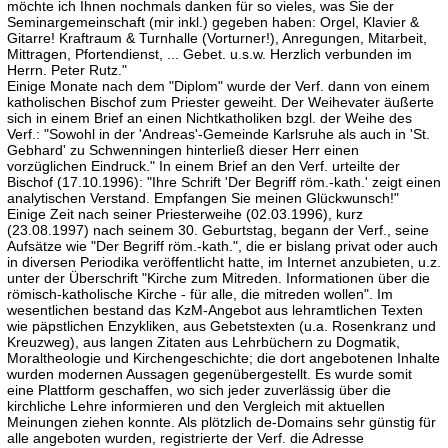
möchte ich Ihnen nochmals danken für so vieles, was Sie der
Seminargemeinschaft (mir inkl.) gegeben haben: Orgel, Klavier &
Gitarre! Kraftraum & Turnhalle (Vorturner!), Anregungen, Mitarbeit,
Mittragen, Pfortendienst, ... Gebet. u.s.w. Herzlich verbunden im
Herrn. Peter Rutz."
Einige Monate nach dem "Diplom" wurde der Verf. dann von einem
katholischen Bischof zum Priester geweiht. Der Weihevater äußerte
sich in einem Brief an einen Nichtkatholiken bzgl. der Weihe des
Verf.: "Sowohl in der 'Andreas'-Gemeinde Karlsruhe als auch in 'St.
Gebhard' zu Schwenningen hinterließ dieser Herr einen
vorzüglichen Eindruck." In einem Brief an den Verf. urteilte der
Bischof (17.10.1996): "Ihre Schrift 'Der Begriff röm.-kath.' zeigt einen
analytischen Verstand. Empfangen Sie meinen Glückwunsch!"
Einige Zeit nach seiner Priesterweihe (02.03.1996), kurz
(23.08.1997) nach seinem 30. Geburtstag, begann der Verf., seine
Aufsätze wie "Der Begriff röm.-kath.", die er bislang privat oder auch
in diversen Periodika veröffentlicht hatte, im Internet anzubieten, u.z.
unter der Überschrift "Kirche zum Mitreden. Informationen über die
römisch-katholische Kirche - für alle, die mitreden wollen". Im
wesentlichen bestand das KzM-Angebot aus lehramtlichen Texten
wie päpstlichen Enzykliken, aus Gebetstexten (u.a. Rosenkranz und
Kreuzweg), aus langen Zitaten aus Lehrbüchern zu Dogmatik,
Moraltheologie und Kirchengeschichte; die dort angebotenen Inhalte
wurden modernen Aussagen gegenübergestellt. Es wurde somit
eine Plattform geschaffen, wo sich jeder zuverlässig über die
kirchliche Lehre informieren und den Vergleich mit aktuellen
Meinungen ziehen konnte. Als plötzlich de-Domains sehr günstig für
alle angeboten wurden, registrierte der Verf. die Adresse