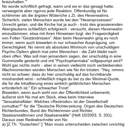
festzuhalten.'"
No wurde schriftlich gefragt, wann und wo er das gesagt hatte,
verweigerte aber rigoros jede Reaktion. Offenkundig ist No
schlimmer als die ärgsten Wüteriche z.Zt. des Hexenwahns.
Sicherlich, vielen Menschen wurde bei den "Hexenprozessen"
Unrecht getan, und die Kirche hat ja auch - trotz des grassierenden
Aberglaubens schließlich erfolgreich - versucht, diesen Hexenwahn
einzudämmen, etwa mit ihren Hinweisen bzgl. der Fragwürdigkeit
von Folter-"Geständnissen". Aber beim Hexenwahn ging es noch
immer, wenn auch bisweilen in nur schwacher Ausprägung, um
Gerechtigkeit. No nennt als absolutes Minimum von unschuldigen
Psycho-Opfern gleich mal zehn Menschen - die Zahl bleibt nach
oben offen. Was soll man jemandem sagen, der unschuldig in eine
Gummizelle gesteckt und mit "Psychopharmaka" vollgepumpt wird?
Wohl gar nichts mehr - aber in seinen vielleicht noch verbleibenden
Wachmomenten würden Menschen wie No ihn trösten: "Hey, nimms
nicht so schwer, dass du hier unschuldig auf das furchtbarste
misshandelt wirst - schließlich trägst du bei zu der Minimal-Quote,
die für die Inhaftierung eines wirklich gefährlichen Menschen
erforderlich ist." Ein schwacher Trost!
Bisweilen, wenn auch wohl von der Öffentlichkeit unbemerkt,
äußerst sich No mal am Stück, etwa beim Interview
"Sexualstraftäter: Welches »Restrisiko« ist der Gesellschaft
zumutbar?" für die "Deutsche Richterzeitung. Organ des Deutschen
Richterbundes, Bund der Richterinnen und Richter,
Staatsanwältinnen und Staatsanwälte" (Heft 10/2003, S. 331).
Daraus zwei Redeabschnitte von No:
a) [Z.Th. "Gutachten":] "Man muss unterscheiden zwischen unrichtig