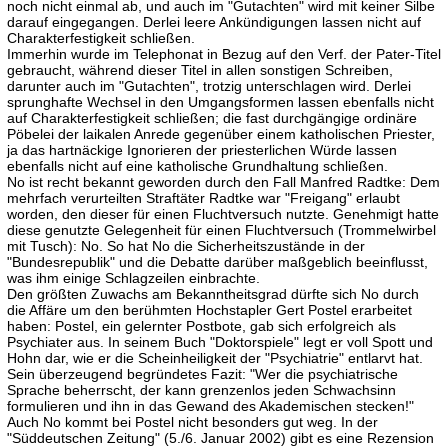
noch nicht einmal ab, und auch im "Gutachten" wird mit keiner Silbe
darauf eingegangen. Derlei leere Ankündigungen lassen nicht auf
Charakterfestigkeit schließen.
Immerhin wurde im Telephonat in Bezug auf den Verf. der Pater-Titel
gebraucht, während dieser Titel in allen sonstigen Schreiben,
darunter auch im "Gutachten", trotzig unterschlagen wird. Derlei
sprunghafte Wechsel in den Umgangsformen lassen ebenfalls nicht
auf Charakterfestigkeit schließen; die fast durchgängige ordinäre
Pöbelei der laikalen Anrede gegenüber einem katholischen Priester,
ja das hartnäckige Ignorieren der priesterlichen Würde lassen
ebenfalls nicht auf eine katholische Grundhaltung schließen.
No ist recht bekannt geworden durch den Fall Manfred Radtke: Dem
mehrfach verurteilten Straftäter Radtke war "Freigang" erlaubt
worden, den dieser für einen Fluchtversuch nutzte. Genehmigt hatte
diese genutzte Gelegenheit für einen Fluchtversuch (Trommelwirbel
mit Tusch): No. So hat No die Sicherheitszustände in der
"Bundesrepublik" und die Debatte darüber maßgeblich beeinflusst,
was ihm einige Schlagzeilen einbrachte.
Den größten Zuwachs am Bekanntheitsgrad dürfte sich No durch
die Affäre um den berühmten Hochstapler Gert Postel erarbeitet
haben: Postel, ein gelernter Postbote, gab sich erfolgreich als
Psychiater aus. In seinem Buch "Doktorspiele" legt er voll Spott und
Hohn dar, wie er die Scheinheiligkeit der "Psychiatrie" entlarvt hat.
Sein überzeugend begründetes Fazit: "Wer die psychiatrische
Sprache beherrscht, der kann grenzenlos jeden Schwachsinn
formulieren und ihn in das Gewand des Akademischen stecken!"
Auch No kommt bei Postel nicht besonders gut weg. In der
"Süddeutschen Zeitung" (5./6. Januar 2002) gibt es eine Rezension