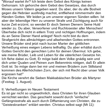
"Worauf wartet ihr? Ich leiste dem Gebot des Königs keinen
Gehorsam. Ich gehorche dem Gebot des Gesetzes, das durch
Moses unsern Vätern gegeben ward. Du aber, der du alle Bosheit
gegen die Hebräer ausfindig machst, entfliehest nimmermehr den
Händen Gottes. Wir leiden ja um unserer eigenen Sünden willen. Ist
aber der lebendige Herr zu unserer Strafe und Züchtigung auch für
kurze Zeit erzürnt, so wendet Er doch Seinen Dienern Seine Huld
wieder zu. Du aber, Verworfener und Ruchlosester aller Menschen!
Überhebe dich nicht in eitlem Trotz und nichtigen Hoffnungen, indem
du an Seine Diener Hand anlegst! Noch nicht bist du dem
Strafgericht des allmächtigen und allsehenden Gottes entronnen.
Unsere Brüder sind jetzt nach kurzer Marter der göttlichen
Verheißung eines ewigen Lebens teilhaftig. Du aber erhältst durch
Gottes Gericht den gerechten Lohn für deinen Übermut. Ich gebe,
wie meine Brüder, Leib und Leben für die väterlichen Gesetze hin.
Ich flehe dabei zu Gott, Er möge bald dem Volke gnädig sein und
dich unter Qualen und Peinen zum Bekenntnis nötigen, daß Er allein
Gott ist. So möge dann bei mir und meinen Brüdern zum Stillstand
kommen des Allerhöchsten Zorn, der sich mit Recht über unser Volk
ergossen hat!"
Die Kirche verehrt die Sieben Makkabäischen Brüder als Märtyrer
(Festtag: 1. August).
II. Verheißungen im Neuen Testament
Es ist gar nicht so ungewöhnlich, dass Christen für ihren Glauben
vernichtet werden. Das geschieht sowohl durch "einfache"
Gefängnisstrafe als auch durch Diffamierung von Christen, die zu
"Geisteskranken" erklärt werden. Christus selbst sagt (Mt 11):