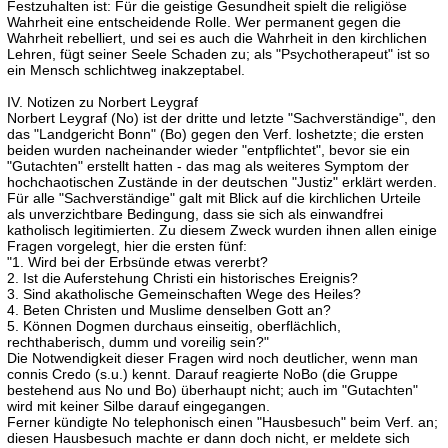
Festzuhalten ist: Für die geistige Gesundheit spielt die religiöse
Wahrheit eine entscheidende Rolle. Wer permanent gegen die
Wahrheit rebelliert, und sei es auch die Wahrheit in den kirchlichen
Lehren, fügt seiner Seele Schaden zu; als "Psychotherapeut" ist so
ein Mensch schlichtweg inakzeptabel.
IV. Notizen zu Norbert Leygraf
Norbert Leygraf (No) ist der dritte und letzte "Sachverständige", den
das "Landgericht Bonn" (Bo) gegen den Verf. loshetzte; die ersten
beiden wurden nacheinander wieder "entpflichtet", bevor sie ein
"Gutachten" erstellt hatten - das mag als weiteres Symptom der
hochchaotischen Zustände in der deutschen "Justiz" erklärt werden.
Für alle "Sachverständige" galt mit Blick auf die kirchlichen Urteile
als unverzichtbare Bedingung, dass sie sich als einwandfrei
katholisch legitimierten. Zu diesem Zweck wurden ihnen allen einige
Fragen vorgelegt, hier die ersten fünf:
"1. Wird bei der Erbsünde etwas vererbt?
2. Ist die Auferstehung Christi ein historisches Ereignis?
3. Sind akatholische Gemeinschaften Wege des Heiles?
4. Beten Christen und Muslime denselben Gott an?
5. Können Dogmen durchaus einseitig, oberflächlich,
rechthaberisch, dumm und voreilig sein?"
Die Notwendigkeit dieser Fragen wird noch deutlicher, wenn man
connis Credo (s.u.) kennt. Darauf reagierte NoBo (die Gruppe
bestehend aus No und Bo) überhaupt nicht; auch im "Gutachten"
wird mit keiner Silbe darauf eingegangen.
Ferner kündigte No telephonisch einen "Hausbesuch" beim Verf. an;
diesen Hausbesuch machte er dann doch nicht, er meldete sich