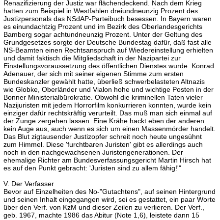
Renazifizierung der Justiz war flächendeckend. Nach dem Krieg
hatten zum Beispiel in Westfahlen dreiundneunzig Prozent des
Justizpersonals das NSdAP-Parteibuch besessen. In Bayern waren
es einundachtzig Prozent und im Bezirk des Oberlandesgerichts
Bamberg sogar achtundneunzig Prozent. Unter der Geltung des
Grundgesetzes sorgte der Deutsche Bundestag dafür, daß fast alle
NS-Beamten einen Rechtsanspruch auf Wiedereinstellung erhielten
und damit faktisch die Mitgliedschaft in der Nazipartei zur
Einstellungsvoraussetzung des öffentlichen Dienstes wurde. Konrad
Adenauer, der sich mit seiner eigenen Stimme zum ersten
Bundeskanzler gewählt hatte, überließ schwerbelasteten Altnazis
wie Globke, Oberländer und Vialon hohe und wichtige Posten in der
Bonner Ministerialbürokratie. Obwohl die kriminellen Taten vieler
Nazijuristen mit jedem Horrorfilm konkurrieren konnten, wurde kein
einziger dafür rechtskräftig verurteilt. Das muß man sich einmal auf
der Zunge zergehen lassen. Eine Krähe hackt eben der anderen
kein Auge aus, auch wenn es sich um einen Massenmörder handelt.
Das Blut zigtausender Justizopfer schreit noch heute ungesühnt
zum Himmel. Diese 'furchtbaren Juristen' gibt es allerdings auch
noch in den nachgewachsenen Juristengenerationen. Der
ehemalige Richter am Bundesverfassungsgericht Martin Hirsch hat
es auf den Punkt gebracht: 'Juristen sind zu allem fähig!'"
V. Der Verfasser
Bevor auf Einzelheiten des No-"Gutachtens", auf seinen Hintergrund
und seinen Inhalt eingegangen wird, sei es gestattet, ein paar Worte
über den Verf. von KzM und dieser Zeilen zu verlieren. Der Verf.,
geb. 1967, machte 1986 das Abitur (Note 1,6), leistete dann 15