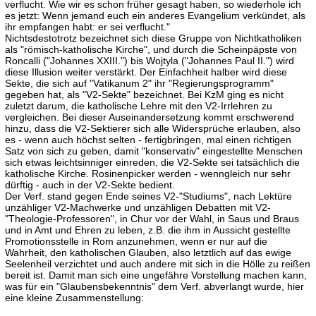
verflucht. Wie wir es schon früher gesagt haben, so wiederhole ich
es jetzt: Wenn jemand euch ein anderes Evangelium verkündet, als
ihr empfangen habt: er sei verflucht."
Nichtsdestotrotz bezeichnet sich diese Gruppe von Nichtkatholiken
als "römisch-katholische Kirche", und durch die Scheinpäpste von
Roncalli ("Johannes XXIII.") bis Wojtyla ("Johannes Paul II.") wird
diese Illusion weiter verstärkt. Der Einfachheit halber wird diese
Sekte, die sich auf "Vatikanum 2" ihr "Regierungsprogramm"
gegeben hat, als "V2-Sekte" bezeichnet. Bei KzM ging es nicht
zuletzt darum, die katholische Lehre mit den V2-Irrlehren zu
vergleichen. Bei dieser Auseinandersetzung kommt erschwerend
hinzu, dass die V2-Sektierer sich alle Widersprüche erlauben, also
es - wenn auch höchst selten - fertigbringen, mal einen richtigen
Satz von sich zu geben, damit "konservativ" eingestellte Menschen
sich etwas leichtsinniger einreden, die V2-Sekte sei tatsächlich die
katholische Kirche. Rosinenpicker werden - wenngleich nur sehr
dürftig - auch in der V2-Sekte bedient.
Der Verf. stand gegen Ende seines V2-"Studiums", nach Lektüre
unzähliger V2-Machwerke und unzähligen Debatten mit V2-
"Theologie-Professoren", in Chur vor der Wahl, in Saus und Braus
und in Amt und Ehren zu leben, z.B. die ihm in Aussicht gestellte
Promotionsstelle in Rom anzunehmen, wenn er nur auf die
Wahrheit, den katholischen Glauben, also letztlich auf das ewige
Seelenheil verzichtet und auch andere mit sich in die Hölle zu reißen
bereit ist. Damit man sich eine ungefähre Vorstellung machen kann,
was für ein "Glaubensbekenntnis" dem Verf. abverlangt wurde, hier
eine kleine Zusammenstellung: