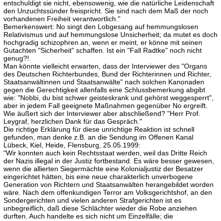
entschuldigt sie nicht, ebensowenig, wie die natürliche Leidenschaft
den Unzuchtssünder freispricht. Sie sind nach dem Maß der noch
vorhandenen Freiheit verantwortlich."
Bemerkenswert: No singt den Lobgesang auf hemmungslosen
Relativismus und auf hemmungslose Unsicherheit; da mutet es doch
hochgradig schizophren an, wenn er meint, er könne mit seinen
Gutachten "Sicherheit" schaffen. Ist ein "Fall Radtke" noch nicht
genug?!
Man könnte vielleicht erwarten, dass der Interviewer des "Organs
des Deutschen Richterbundes, Bund der Richterinnen und Richter,
Staatsanwältinnen und Staatsanwälte" nach solchen Kanonaden
gegen die Gerechtigkeit allenfalls eine Schlussbemerkung abgibt
wie: "Nobbi, du bist schwer geisteskrank und gehörst weggesperrt",
aber in jedem Fall geeignete Maßnahmen gegenüber No ergreift.
Wie äußert sich der Interviewer aber abschließend? "Herr Prof.
Leygraf, herzlichen Dank für das Gespräch."
Die richtige Erklärung für diese unrichtige Reaktion ist schnell
gefunden, man denke z.B. an die Sendung im Offenen Kanal
Lübeck, Kiel, Heide, Flensburg, 25.05.1999:
"Wir konnten auch kein Rechtsstaat werden, weil das Dritte Reich
der Nazis illegal in der Justiz fortbestand. Es wäre besser gewesen,
wenn die allierten Siegermächte eine Kolonialjustiz der Besatzer
eingerichtet hätten, bis eine neue charakterlich unverbogene
Generation von Richtern und Staatsanwälten herangebildet worden
wäre. Nach dem offenkundigen Terror am Volksgerichtshof, an den
Sondergerichten und vielen anderen Strafgerichten ist es
unbegreiflich, daß diese Schlächter wieder die Robe anziehen
durften. Auch handelte es sich nicht um Einzelfälle; die