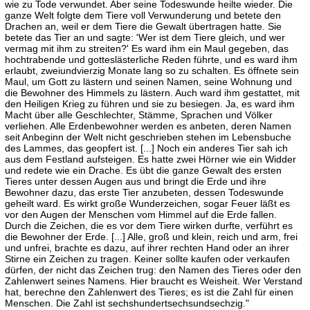
wie zu Tode verwundet. Aber seine Todeswunde heilte wieder. Die
ganze Welt folgte dem Tiere voll Verwunderung und betete den
Drachen an, weil er dem Tiere die Gewalt übertragen hatte. Sie
betete das Tier an und sagte: 'Wer ist dem Tiere gleich, und wer
vermag mit ihm zu streiten?' Es ward ihm ein Maul gegeben, das
hochtrabende und gotteslästerliche Reden führte, und es ward ihm
erlaubt, zweiundvierzig Monate lang so zu schalten. Es öffnete sein
Maul, um Gott zu lästern und seinen Namen, seine Wohnung und
die Bewohner des Himmels zu lästern. Auch ward ihm gestattet, mit
den Heiligen Krieg zu führen und sie zu besiegen. Ja, es ward ihm
Macht über alle Geschlechter, Stämme, Sprachen und Völker
verliehen. Alle Erdenbewohner werden es anbeten, deren Namen
seit Anbeginn der Welt nicht geschrieben stehen im Lebensbuche
des Lammes, das geopfert ist. [...] Noch ein anderes Tier sah ich
aus dem Festland aufsteigen. Es hatte zwei Hörner wie ein Widder
und redete wie ein Drache. Es übt die ganze Gewalt des ersten
Tieres unter dessen Augen aus und bringt die Erde und ihre
Bewohner dazu, das erste Tier anzubeten, dessen Todeswunde
geheilt ward. Es wirkt große Wunderzeichen, sogar Feuer läßt es
vor den Augen der Menschen vom Himmel auf die Erde fallen.
Durch die Zeichen, die es vor dem Tiere wirken durfte, verführt es
die Bewohner der Erde. [...] Alle, groß und klein, reich und arm, frei
und unfrei, brachte es dazu, auf ihrer rechten Hand oder an ihrer
Stirne ein Zeichen zu tragen. Keiner sollte kaufen oder verkaufen
dürfen, der nicht das Zeichen trug: den Namen des Tieres oder den
Zahlenwert seines Namens. Hier braucht es Weisheit. Wer Verstand
hat, berechne den Zahlenwert des Tieres; es ist die Zahl für einen
Menschen. Die Zahl ist sechshundertsechsundsechzig."