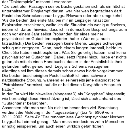
der "Doktorspiele" mitsamt Leseprobe:
"Die zentralen Passagen seines Buchs gestalten sich als ein höchst
unterhaltsamer Ringkampf darum, wer hier wen begutachten darf:
Postel das Schreckenspaar Leygraf/Nowara oder aber umgekehrt.
'Als die beiden das erste Mal bei mir im Leipziger Knast zur
Exploration erschienen, wollte ich die Situation ein wenig auflockern,
indem ich darauf hinwies, dass ich in demselben Besprechungsraum
noch vor einem Jahr selbst Probanden für eines meiner
psychiatrischen Gutachten exploriert habe. (War es ja auch
tatsächlich.) Die beiden verzogen keine Miene. Eisiges Schweigen
schlug mir entgegen. Dann, nach einem langen Intervall, beide im
Chor: Sie haben nicht exploriert. Was Sie gefertigt haben, sind keine
psychiatrischen Gutachten!' Dabei, setzt Postel hinzu, habe er nichts
getan als mittels eines Handbuchs, das er in der Anstaltsbibliothek
gefunden hatte, genau nach Leygrafs Schema vorzugehen;
allerdings sei ihm dieses damals schon etwas blöde vorgekommen.
Die beiden bescheinigten Postel schließlich eine schwere
narzisstische Störung, während er seinerseits jene diagnostische
"Extraklasse" vermisst, auf die er bei diesen Koryphäen Anspruch
hätte."
In der Tat wird No bisweilen (sinngemäß) als "Koryphäe" hingestellt;
wie berechtigt diese Einschätzung ist, lässt sich auch anhand des
"Gutachtens" befürchten.
Ansonsten hört man von No nicht so besonders viel. Beachtung
verdient die Meldung in der "tageszeitung" (taz Nr. 6909 vom
20.11.2002, Seite 4): "Der renommierte Gerichtspsychiater Norbert
Leygraf hat einmal gesagt: 'Man muss mindestens zehn Menschen
unnötig einsperren, um auch einen wirklich gefährlichen