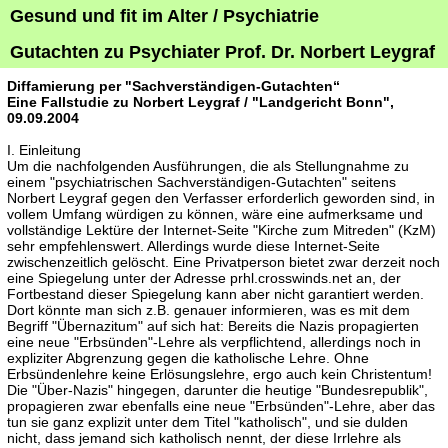
Gesund und fit im Alter / Psychiatrie
Gutachten zu Psychiater Prof. Dr. Norbert Leygraf
Diffamierung per "Sachverständigen-Gutachten“
Eine Fallstudie zu Norbert Leygraf / "Landgericht Bonn",
09.09.2004
I. Einleitung
Um die nachfolgenden Ausführungen, die als Stellungnahme zu
einem "psychiatrischen Sachverständigen-Gutachten" seitens
Norbert Leygraf gegen den Verfasser erforderlich geworden sind, in
vollem Umfang würdigen zu können, wäre eine aufmerksame und
vollständige Lektüre der Internet-Seite "Kirche zum Mitreden" (KzM)
sehr empfehlenswert. Allerdings wurde diese Internet-Seite
zwischenzeitlich gelöscht. Eine Privatperson bietet zwar derzeit noch
eine Spiegelung unter der Adresse prhl.crosswinds.net an, der
Fortbestand dieser Spiegelung kann aber nicht garantiert werden.
Dort könnte man sich z.B. genauer informieren, was es mit dem
Begriff "Übernazitum" auf sich hat: Bereits die Nazis propagierten
eine neue "Erbsünden"-Lehre als verpflichtend, allerdings noch in
expliziter Abgrenzung gegen die katholische Lehre. Ohne
Erbsündenlehre keine Erlösungslehre, ergo auch kein Christentum!
Die "Über-Nazis" hingegen, darunter die heutige "Bundesrepublik",
propagieren zwar ebenfalls eine neue "Erbsünden"-Lehre, aber das
tun sie ganz explizit unter dem Titel "katholisch", und sie dulden
nicht, dass jemand sich katholisch nennt, der diese Irrlehre als