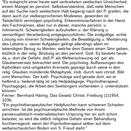
"Es entspricht einer heute weit verbreiteten seelischen Unsicherheit,
einem Mangel an persönl. Selbstverständnis, daß viele Menschen
auf der Suche nach seelischem Halt begierig nach der P. greifen, die
dann auch zur vielbesprochenen Modewiss. geworden ist.
Tatsächlich vermögen psycholog. Erkenntnisverfahren in der Hand
des Fachmannes, aber nur in dieser, manche persönl. u.
mitmenschl. Schwierigkeiten aufzuhellen u. der Klärung u.
vernünftigen Verarbeitung entgegenzuführen. Die endgültige, echte
Lösung von inneren Schwierigkeiten, die Bewältigung u. Meisterung
des Lebens u. seiner Aufgaben gelingt allerdings allein im
lebendigen Bezug zu Werten, welche dem Dasein einen Sinn geben,
letztlich in der relig. Bindung an den persönl. Gott. Es besteht heute
da u. dort die Gefahr, daß P. als Weltanschauung od. gar als
Glaubensersatz betrachtet wird. Die psycholog. Auffassungen des
Katholiken sind umgekehrt ihrerseits geprägt durch seine in den
relig. Glauben mündende Metaphysik, insb. durch sein christl. Bild
vom Menschen. Der kath. Psychologe wird gerade dort, wo er
helfend u. heilend tätig ist (als Heilpädagoge, Psychotherapeut,
Psychagoge), die Arbeit des Seelsorgers vorbereiten u. unterstützen
können."
Ferner: Bernhard Häring, Das Gesetz Christi, Freiburg (1)1954,
1036:
"Ein psychotherapeutischer Heilpfuscher kann schweren Schaden
anrichten. Ist die psychoanalytische Methode von ihrem
pansexualistisch-materialistischen Ursprung her an sich schon
belastet, so wird die sittlich religiöse Gefahr einer Behandlung
furchterregend, wenn der Psychotherapeut selber auf dem
weltanschaulichen Boden von S. Freud steht."