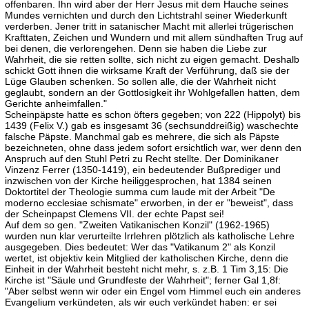
offenbaren. Ihn wird aber der Herr Jesus mit dem Hauche seines
Mundes vernichten und durch den Lichtstrahl seiner Wiederkunft
verderben. Jener tritt in satanischer Macht mit allerlei trügerischen
Krafttaten, Zeichen und Wundern und mit allem sündhaften Trug auf
bei denen, die verlorengehen. Denn sie haben die Liebe zur
Wahrheit, die sie retten sollte, sich nicht zu eigen gemacht. Deshalb
schickt Gott ihnen die wirksame Kraft der Verführung, daß sie der
Lüge Glauben schenken. So sollen alle, die der Wahrheit nicht
geglaubt, sondern an der Gottlosigkeit ihr Wohlgefallen hatten, dem
Gerichte anheimfallen."
Scheinpäpste hatte es schon öfters gegeben; von 222 (Hippolyt) bis
1439 (Felix V.) gab es insgesamt 36 (sechsunddreißig) waschechte
falsche Päpste. Manchmal gab es mehrere, die sich als Päpste
bezeichneten, ohne dass jedem sofort ersichtlich war, wer denn den
Anspruch auf den Stuhl Petri zu Recht stellte. Der Dominikaner
Vinzenz Ferrer (1350-1419), ein bedeutender Bußprediger und
inzwischen von der Kirche heiliggesprochen, hat 1384 seinen
Doktortitel der Theologie summa cum laude mit der Arbeit "De
moderno ecclesiae schismate" erworben, in der er "beweist", dass
der Scheinpapst Clemens VII. der echte Papst sei!
Auf dem so gen. "Zweiten Vatikanischen Konzil" (1962-1965)
wurden nun klar verurteilte Irrlehren plötzlich als katholische Lehre
ausgegeben. Dies bedeutet: Wer das "Vatikanum 2" als Konzil
wertet, ist objektiv kein Mitglied der katholischen Kirche, denn die
Einheit in der Wahrheit besteht nicht mehr, s. z.B. 1 Tim 3,15: Die
Kirche ist "Säule und Grundfeste der Wahrheit"; ferner Gal 1,8f:
"Aber selbst wenn wir oder ein Engel vom Himmel euch ein anderes
Evangelium verkündeten, als wir euch verkündet haben: er sei