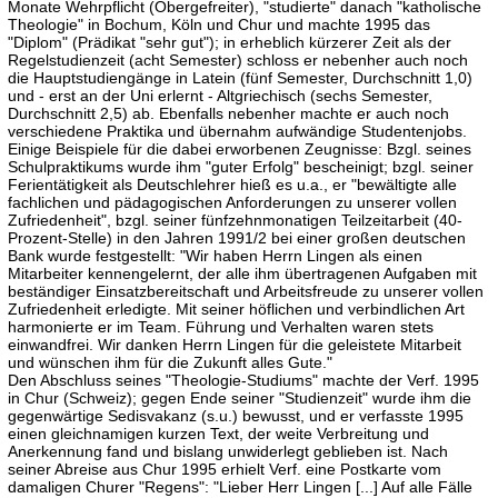
Monate Wehrpflicht (Obergefreiter), "studierte" danach "katholische
Theologie" in Bochum, Köln und Chur und machte 1995 das
"Diplom" (Prädikat "sehr gut"); in erheblich kürzerer Zeit als der
Regelstudienzeit (acht Semester) schloss er nebenher auch noch
die Hauptstudiengänge in Latein (fünf Semester, Durchschnitt 1,0)
und - erst an der Uni erlernt - Altgriechisch (sechs Semester,
Durchschnitt 2,5) ab. Ebenfalls nebenher machte er auch noch
verschiedene Praktika und übernahm aufwändige Studentenjobs.
Einige Beispiele für die dabei erworbenen Zeugnisse: Bzgl. seines
Schulpraktikums wurde ihm "guter Erfolg" bescheinigt; bzgl. seiner
Ferientätigkeit als Deutschlehrer hieß es u.a., er "bewältigte alle
fachlichen und pädagogischen Anforderungen zu unserer vollen
Zufriedenheit", bzgl. seiner fünfzehnmonatigen Teilzeitarbeit (40-
Prozent-Stelle) in den Jahren 1991/2 bei einer großen deutschen
Bank wurde festgestellt: "Wir haben Herrn Lingen als einen
Mitarbeiter kennengelernt, der alle ihm übertragenen Aufgaben mit
beständiger Einsatzbereitschaft und Arbeitsfreude zu unserer vollen
Zufriedenheit erledigte. Mit seiner höflichen und verbindlichen Art
harmonierte er im Team. Führung und Verhalten waren stets
einwandfrei. Wir danken Herrn Lingen für die geleistete Mitarbeit
und wünschen ihm für die Zukunft alles Gute."
Den Abschluss seines "Theologie-Studiums" machte der Verf. 1995
in Chur (Schweiz); gegen Ende seiner "Studienzeit" wurde ihm die
gegenwärtige Sedisvakanz (s.u.) bewusst, und er verfasste 1995
einen gleichnamigen kurzen Text, der weite Verbreitung und
Anerkennung fand und bislang unwiderlegt geblieben ist. Nach
seiner Abreise aus Chur 1995 erhielt Verf. eine Postkarte vom
damaligen Churer "Regens": "Lieber Herr Lingen [...] Auf alle Fälle