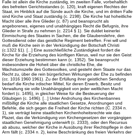
Falle ist allein die Kirche zuständig, im zweiten Falle, vorbehaltlich
des befreiten Gerichtsstandes (c. 120), kraft eigenen Rechtes der
Staat, im Hinblick auf die Sünde auch die Kirche, und im dritten Falle
sind Kirche und Staat zuständig (c. 2198). Die Kirche hat hoheitliche
Macht über alle ihre Glieder (c. 87) und beansprucht als
angeborenes, eigenes und unabhängiges Recht die Befugnis, ihre
Glieder in Strafe zu nehmen (c. 2214 § 1). Sie duldet keinerlei
Einmischung des Staates in Sachen, die die Glaubenslehre, den
Gottesdienst oder das geistliche Regiment betreffen. Frei will und
muß die Kirche sein in der Verkündigung der Botschaft Christi
(c.1322 §1). [...] Eine ausschließliche Zuständigkeit fordert die
Kirche für die Erziehung des künftigen Klerus, weil nur sie den Geist
dieser Erziehung bestimmen kann (c. 1352). Sie beansprucht
insbesondere die Hoheit über die christliche Ehe, die
Wachstumszelle des Gottesvolkes, und gesteht dem Staate nur das
Recht zu, über die rein bürgerlichen Wirkungen der Ehe zu befinden
(cc. 1016 1960 1961). Zu der Erfüllung ihrer geistlichen Sendung
bedarf die Kirche irdischer Mittel, für deren Erwerb, Besitz und
Verwaltung sie volle Unabhängigkeit von jeder weltlichen Macht
fordert (c. 1495), in gleicher Weise für die Besteuerung der
Gläubigen (c. 1496). [...] Unter Androhung des Kirchenbannes
mißbilligt die Kirche alle staatlichen Gesetze, Anordnungen und
Befehle, die sich gegen die Freiheit der Kirche richten (C. 2334 n.
1), sie verträgt keine staatlichen Kirchenhoheitsrechte wie das
Plazet, das die Verkündigung von Kirchengesetzen der vorgängigen
staatlichen Genehmigung unterwirft (c. 2333), oder den Recursus
ab abusu, welcher der Kirche in Ausübung ihrer Rechtspflege in den
Arm fällt (c. 2334 n. 2), keine Beschränkung des freien Verkehrs der