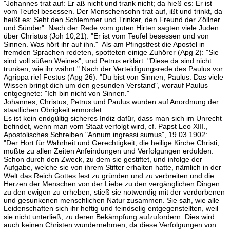
"Johannes trat auf: Er aß nicht und trank nicht; da hieß es: Er ist
vom Teufel besessen. Der Menschensohn trat auf, ißt und trinkt, da
heißt es: Seht den Schlemmer und Trinker, den Freund der Zöllner
und Sünder". Nach der Rede vom guten Hirten sagten viele Juden
über Christus (Joh 10,21): "Er ist vom Teufel besessen und von
Sinnen. Was hört ihr auf ihn." Als am Pfingstfest die Apostel in
fremden Sprachen redeten, spotteten einige Zuhörer (Apg 2): "Sie
sind voll süßen Weines", und Petrus erklärt: "Diese da sind nicht
trunken, wie ihr wähnt." Nach der Verteidigungsrede des Paulus vor
Agrippa rief Festus (Apg 26): "Du bist von Sinnen, Paulus. Das viele
Wissen bringt dich um den gesunden Verstand", worauf Paulus
entgegnete: "Ich bin nicht von Sinnen."
Johannes, Christus, Petrus und Paulus wurden auf Anordnung der
staatlichen Obrigkeit ermordet.
Es ist kein endgültig sicheres Indiz dafür, dass man sich im Unrecht
befindet, wenn man vom Staat verfolgt wird, cf. Papst Leo XIII.,
Apostolisches Schreiben "Annum ingressi sumus", 19.03.1902:
"Der Hort für Wahrheit und Gerechtigkeit, die heilige Kirche Christi,
mußte zu allen Zeiten Anfeindungen und Verfolgungen erdulden.
Schon durch den Zweck, zu dem sie gestiftet, und infolge der
Aufgabe, welche sie von ihrem Stifter erhalten hatte, nämlich in der
Welt das Reich Gottes fest zu gründen und zu verbreiten und die
Herzen der Menschen von der Liebe zu den vergänglichen Dingen
zu den ewigen zu erheben, stieß sie notwendig mit der verdorbenen
und gesunkenen menschlichen Natur zusammen. Sie sah, wie alle
Leidenschaften sich ihr heftig und feindselig entgegenstellten, weil
sie nicht unterließ, zu deren Bekämpfung aufzufordern. Dies wird
auch keinen Christen wundernehmen, da diese Verfolgungen von