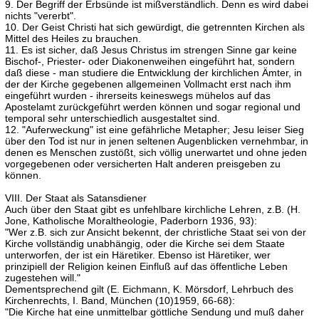
9. Der Begriff der Erbsünde ist mißverständlich. Denn es wird dabei
nichts "vererbt".
10. Der Geist Christi hat sich gewürdigt, die getrennten Kirchen als
Mittel des Heiles zu brauchen.
11. Es ist sicher, daß Jesus Christus im strengen Sinne gar keine
Bischof-, Priester- oder Diakonenweihen eingeführt hat, sondern
daß diese - man studiere die Entwicklung der kirchlichen Ämter, in
der der Kirche gegebenen allgemeinen Vollmacht erst nach ihm
eingeführt wurden - ihrerseits keineswegs mühelos auf das
Apostelamt zurückgeführt werden können und sogar regional und
temporal sehr unterschiedlich ausgestaltet sind.
12. "Auferweckung" ist eine gefährliche Metapher; Jesu leiser Sieg
über den Tod ist nur in jenen seltenen Augenblicken vernehmbar, in
denen es Menschen zustößt, sich völlig unerwartet und ohne jeden
vorgegebenen oder versicherten Halt anderen preisgeben zu
können.
VIII. Der Staat als Satansdiener
Auch über den Staat gibt es unfehlbare kirchliche Lehren, z.B. (H.
Jone, Katholische Moraltheologie, Paderborn 1936, 93):
"Wer z.B. sich zur Ansicht bekennt, der christliche Staat sei von der
Kirche vollständig unabhängig, oder die Kirche sei dem Staate
unterworfen, der ist ein Häretiker. Ebenso ist Häretiker, wer
prinzipiell der Religion keinen Einfluß auf das öffentliche Leben
zugestehen will."
Dementsprechend gilt (E. Eichmann, K. Mörsdorf, Lehrbuch des
Kirchenrechts, I. Band, München (10)1959, 66-68):
"Die Kirche hat eine unmittelbar göttliche Sendung und muß daher