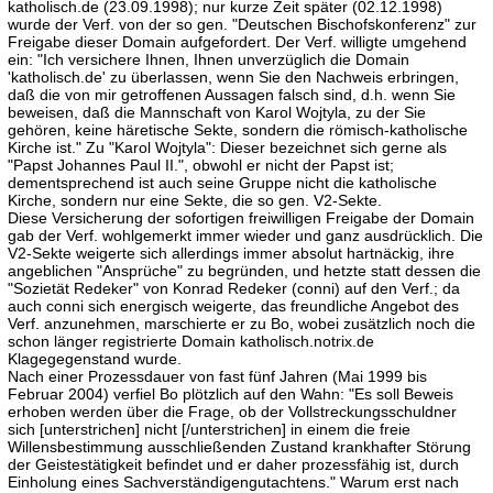
katholisch.de (23.09.1998); nur kurze Zeit später (02.12.1998)
wurde der Verf. von der so gen. "Deutschen Bischofskonferenz" zur
Freigabe dieser Domain aufgefordert. Der Verf. willigte umgehend
ein: "Ich versichere Ihnen, Ihnen unverzüglich die Domain
'katholisch.de' zu überlassen, wenn Sie den Nachweis erbringen,
daß die von mir getroffenen Aussagen falsch sind, d.h. wenn Sie
beweisen, daß die Mannschaft von Karol Wojtyla, zu der Sie
gehören, keine häretische Sekte, sondern die römisch-katholische
Kirche ist." Zu "Karol Wojtyla": Dieser bezeichnet sich gerne als
"Papst Johannes Paul II.", obwohl er nicht der Papst ist;
dementsprechend ist auch seine Gruppe nicht die katholische
Kirche, sondern nur eine Sekte, die so gen. V2-Sekte.
Diese Versicherung der sofortigen freiwilligen Freigabe der Domain
gab der Verf. wohlgemerkt immer wieder und ganz ausdrücklich. Die
V2-Sekte weigerte sich allerdings immer absolut hartnäckig, ihre
angeblichen "Ansprüche" zu begründen, und hetzte statt dessen die
"Sozietät Redeker" von Konrad Redeker (conni) auf den Verf.; da
auch conni sich energisch weigerte, das freundliche Angebot des
Verf. anzunehmen, marschierte er zu Bo, wobei zusätzlich noch die
schon länger registrierte Domain katholisch.notrix.de
Klagegegenstand wurde.
Nach einer Prozessdauer von fast fünf Jahren (Mai 1999 bis
Februar 2004) verfiel Bo plötzlich auf den Wahn: "Es soll Beweis
erhoben werden über die Frage, ob der Vollstreckungsschuldner
sich [unterstrichen] nicht [/unterstrichen] in einem die freie
Willensbestimmung ausschließenden Zustand krankhafter Störung
der Geistestätigkeit befindet und er daher prozessfähig ist, durch
Einholung eines Sachverständigengutachtens." Warum erst nach