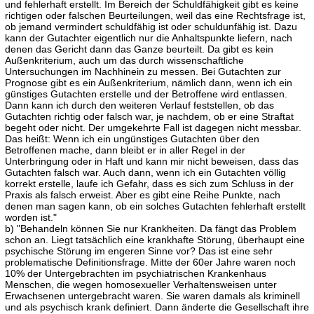
und fehlerhaft erstellt. Im Bereich der Schuldfähigkeit gibt es keine
richtigen oder falschen Beurteilungen, weil das eine Rechtsfrage ist,
ob jemand vermindert schuldfähig ist oder schuldunfähig ist. Dazu
kann der Gutachter eigentlich nur die Anhaltspunkte liefern, nach
denen das Gericht dann das Ganze beurteilt. Da gibt es kein
Außenkriterium, auch um das durch wissenschaftliche
Untersuchungen im Nachhinein zu messen. Bei Gutachten zur
Prognose gibt es ein Außenkriterium, nämlich dann, wenn ich ein
günstiges Gutachten erstelle und der Betroffene wird entlassen.
Dann kann ich durch den weiteren Verlauf feststellen, ob das
Gutachten richtig oder falsch war, je nachdem, ob er eine Straftat
begeht oder nicht. Der umgekehrte Fall ist dagegen nicht messbar.
Das heißt: Wenn ich ein ungünstiges Gutachten über den
Betroffenen mache, dann bleibt er in aller Regel in der
Unterbringung oder in Haft und kann mir nicht beweisen, dass das
Gutachten falsch war. Auch dann, wenn ich ein Gutachten völlig
korrekt erstelle, laufe ich Gefahr, dass es sich zum Schluss in der
Praxis als falsch erweist. Aber es gibt eine Reihe Punkte, nach
denen man sagen kann, ob ein solches Gutachten fehlerhaft erstellt
worden ist."
b) "Behandeln können Sie nur Krankheiten. Da fängt das Problem
schon an. Liegt tatsächlich eine krankhafte Störung, überhaupt eine
psychische Störung im engeren Sinne vor? Das ist eine sehr
problematische Definitionsfrage. Mitte der 60er Jahre waren noch
10% der Untergebrachten im psychiatrischen Krankenhaus
Menschen, die wegen homosexueller Verhaltensweisen unter
Erwachsenen untergebracht waren. Sie waren damals als kriminell
und als psychisch krank definiert. Dann änderte die Gesellschaft ihre