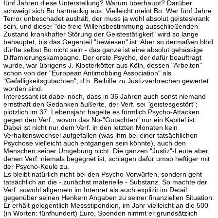
fünf Jahren diese Unterstellung? Warum überhaupt? Darüber
schweigt sich Bo hartnäckig aus. Vielleicht meint Bo: Wer fünf Jahre
Terror unbeschadet aushält, der muss ja wohl absolut geisteskrank
sein, und dieser "die freie Willensbestimmung ausschließenden
Zustand krankhafter Störung der Geistestätigkeit" wird so lange
behauptet, bis das Gegenteil "bewiesen" ist. Aber so dermaßen blöd
dürfte selbst Bo nicht sein - das ganze ist eine absolut gehässige
Diffamierungskampagne. Der erste Psycho, der dafür beauftragt
wurde, war übrigens J. Klosterkötter aus Köln, dessen "Arbeiten"
schon von der "European Antimobbing Association" als
"Gefälligkeitsgutachten", d.h. Beihilfe zu Justizverbrechen gewertet
worden sind.
Interessant ist dabei noch, dass in 36 Jahren auch sonst niemand
ernsthaft den Gedanken äußerte, der Verf. sei "geistesgestört";
plötzlich im 37. Lebensjahr hagelte es förmlich Psycho-Attacken
gegen den Verf., wovon das No-"Gutachten" nur ein Kapitel ist.
Dabei ist nicht nur dem Verf. in den letzten Monaten kein
Verhaltenswechsel aufgefallen (was ihm bei einer tatsächlichen
Psychose vielleicht auch entgangen sein könnte), auch den
Menschen seiner Umgebung nicht. Die ganzen "Justiz"-Leute aber,
denen Verf. niemals begegnet ist, schlagen dafür umso heftiger mit
der Psycho-Keule zu.
Es bleibt natürlich nicht bei den Psycho-Vorwürfen, sondern geht
tatsächlich an die - zunächst materielle - Substanz. So machte der
Verf. sowohl allgemein im Internet als auch explizit im Detail
gegenüber seinen Henkern Angaben zu seiner finanziellen Situation:
Er erhält gelegentlich Messstipendien, im Jahr vielleicht an die 500
(in Worten: fünfhundert) Euro, Spenden nimmt er grundsätzlich