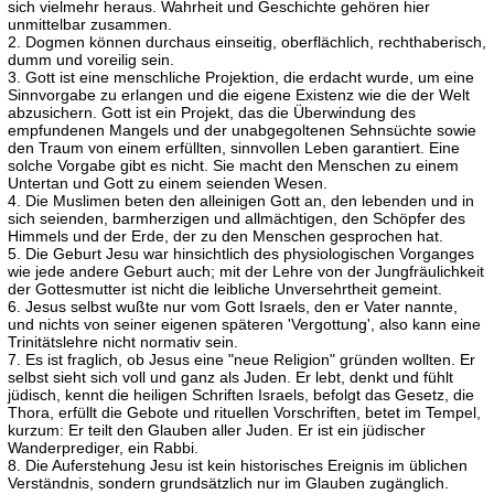
sich vielmehr heraus. Wahrheit und Geschichte gehören hier
unmittelbar zusammen.
2. Dogmen können durchaus einseitig, oberflächlich, rechthaberisch,
dumm und voreilig sein.
3. Gott ist eine menschliche Projektion, die erdacht wurde, um eine
Sinnvorgabe zu erlangen und die eigene Existenz wie die der Welt
abzusichern. Gott ist ein Projekt, das die Überwindung des
empfundenen Mangels und der unabgegoltenen Sehnsüchte sowie
den Traum von einem erfüllten, sinnvollen Leben garantiert. Eine
solche Vorgabe gibt es nicht. Sie macht den Menschen zu einem
Untertan und Gott zu einem seienden Wesen.
4. Die Muslimen beten den alleinigen Gott an, den lebenden und in
sich seienden, barmherzigen und allmächtigen, den Schöpfer des
Himmels und der Erde, der zu den Menschen gesprochen hat.
5. Die Geburt Jesu war hinsichtlich des physiologischen Vorganges
wie jede andere Geburt auch; mit der Lehre von der Jungfräulichkeit
der Gottesmutter ist nicht die leibliche Unversehrtheit gemeint.
6. Jesus selbst wußte nur vom Gott Israels, den er Vater nannte,
und nichts von seiner eigenen späteren 'Vergottung', also kann eine
Trinitätslehre nicht normativ sein.
7. Es ist fraglich, ob Jesus eine "neue Religion" gründen wollten. Er
selbst sieht sich voll und ganz als Juden. Er lebt, denkt und fühlt
jüdisch, kennt die heiligen Schriften Israels, befolgt das Gesetz, die
Thora, erfüllt die Gebote und rituellen Vorschriften, betet im Tempel,
kurzum: Er teilt den Glauben aller Juden. Er ist ein jüdischer
Wanderprediger, ein Rabbi.
8. Die Auferstehung Jesu ist kein historisches Ereignis im üblichen
Verständnis, sondern grundsätzlich nur im Glauben zugänglich.