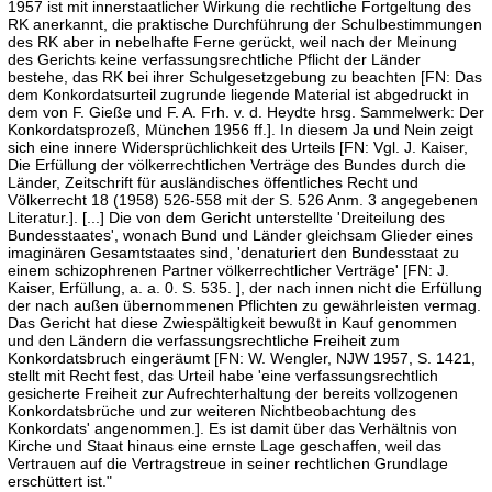
1957 ist mit innerstaatlicher Wirkung die rechtliche Fortgeltung des
RK anerkannt, die praktische Durchführung der Schulbestimmungen
des RK aber in nebelhafte Ferne gerückt, weil nach der Meinung
des Gerichts keine verfassungsrechtliche Pflicht der Länder
bestehe, das RK bei ihrer Schulgesetzgebung zu beachten [FN: Das
dem Konkordatsurteil zugrunde liegende Material ist abgedruckt in
dem von F. Gieße und F. A. Frh. v. d. Heydte hrsg. Sammelwerk: Der
Konkordatsprozeß, München 1956 ff.]. In diesem Ja und Nein zeigt
sich eine innere Widersprüchlichkeit des Urteils [FN: Vgl. J. Kaiser,
Die Erfüllung der völkerrechtlichen Verträge des Bundes durch die
Länder, Zeitschrift für ausländisches öffentliches Recht und
Völkerrecht 18 (1958) 526-558 mit der S. 526 Anm. 3 angegebenen
Literatur.]. [...] Die von dem Gericht unterstellte 'Dreiteilung des
Bundesstaates', wonach Bund und Länder gleichsam Glieder eines
imaginären Gesamtstaates sind, 'denaturiert den Bundesstaat zu
einem schizophrenen Partner völkerrechtlicher Verträge' [FN: J.
Kaiser, Erfüllung, a. a. 0. S. 535. ], der nach innen nicht die Erfüllung
der nach außen übernommenen Pflichten zu gewährleisten vermag.
Das Gericht hat diese Zwiespältigkeit bewußt in Kauf genommen
und den Ländern die verfassungsrechtliche Freiheit zum
Konkordatsbruch eingeräumt [FN: W. Wengler, NJW 1957, S. 1421,
stellt mit Recht fest, das Urteil habe 'eine verfassungsrechtlich
gesicherte Freiheit zur Aufrechterhaltung der bereits vollzogenen
Konkordatsbrüche und zur weiteren Nichtbeobachtung des
Konkordats' angenommen.]. Es ist damit über das Verhältnis von
Kirche und Staat hinaus eine ernste Lage geschaffen, weil das
Vertrauen auf die Vertragstreue in seiner rechtlichen Grundlage
erschüttert ist."