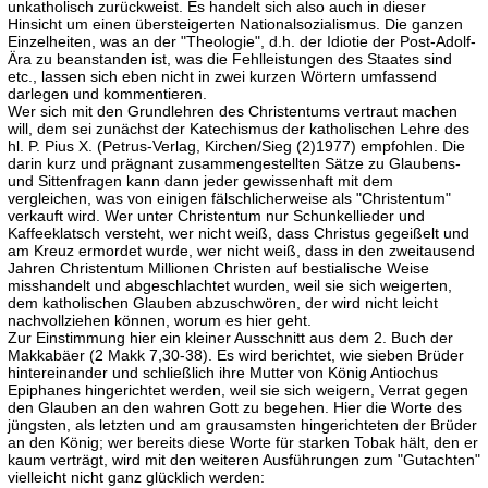
unkatholisch zurückweist. Es handelt sich also auch in dieser
Hinsicht um einen übersteigerten Nationalsozialismus. Die ganzen
Einzelheiten, was an der "Theologie", d.h. der Idiotie der Post-Adolf-
Ära zu beanstanden ist, was die Fehlleistungen des Staates sind
etc., lassen sich eben nicht in zwei kurzen Wörtern umfassend
darlegen und kommentieren.
Wer sich mit den Grundlehren des Christentums vertraut machen
will, dem sei zunächst der Katechismus der katholischen Lehre des
hl. P. Pius X. (Petrus-Verlag, Kirchen/Sieg (2)1977) empfohlen. Die
darin kurz und prägnant zusammengestellten Sätze zu Glaubens-
und Sittenfragen kann dann jeder gewissenhaft mit dem
vergleichen, was von einigen fälschlicherweise als "Christentum"
verkauft wird. Wer unter Christentum nur Schunkellieder und
Kaffeeklatsch versteht, wer nicht weiß, dass Christus gegeißelt und
am Kreuz ermordet wurde, wer nicht weiß, dass in den zweitausend
Jahren Christentum Millionen Christen auf bestialische Weise
misshandelt und abgeschlachtet wurden, weil sie sich weigerten,
dem katholischen Glauben abzuschwören, der wird nicht leicht
nachvollziehen können, worum es hier geht.
Zur Einstimmung hier ein kleiner Ausschnitt aus dem 2. Buch der
Makkabäer (2 Makk 7,30-38). Es wird berichtet, wie sieben Brüder
hintereinander und schließlich ihre Mutter von König Antiochus
Epiphanes hingerichtet werden, weil sie sich weigern, Verrat gegen
den Glauben an den wahren Gott zu begehen. Hier die Worte des
jüngsten, als letzten und am grausamsten hingerichteten der Brüder
an den König; wer bereits diese Worte für starken Tobak hält, den er
kaum verträgt, wird mit den weiteren Ausführungen zum "Gutachten"
vielleicht nicht ganz glücklich werden: