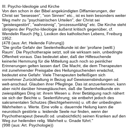
III. Psycho-Ideologie und Kirche
Von den schon in der Bibel angekündigten Diffamierungen, der
Christ sei "besessen", "von Sinnen" etc., ist es kein besonders weiter
Weg mehr zu "psychiatrischen Urteilen", der Christ sei
"geistesgestört", "wahnsinnig", "prozessunfähig" etc. Die Kirche steht
übrigens der Psycho-Ideologie äußerst kritisch gegenüber, cf.
Wendelin Rauch (Hg.), Lexikon des katholischen Lebens, Freiburg
1952:
(478 (aus: Art. Heilende Führung))
"Die große Gefahr der Seelenheilkunde ist der 'profane (weltl.)
Raum'. Die Psychotherapie setzt, soll sie wirksam sein, unbedingte
Offenheit voraus. Das bedeutet aber, daß der Hilfesuchende
keinerlei Hemmung für die Mitteilung auch noch so peinlicher
Erinnerungen gelten lassen darf. Die Macht, die dem Therapeuten
mit zunehmender Preisgabe des Heilungsuchenden erwächst,
bedeutet eine Gefahr. Viele Therapeuten befleißigen sich
vornehmer Zurückhaltung in Bezug auf Gewissensbindungen od.
welt-anschaul. Glauben ihrer Pfleglinge. Das ist anzuerkennen, kann
aber nicht darüber hinwegtäuschen, daß die Seelenheilkunde ein
zwiespältiges Ding ist: ihrem Wesen u. ihrer Betätigung nach nähert
sie sich der Beichte u. Seelenführung; sie entbehrt jedoch des
sakramentalen Schutzes (Beichtgeheimnis) u. oft der unbedingten
Wahrheiten u. Werte. Eine volle u. dauernde Heilung kann die
neurotisch gestörte u. leidende Seele nur finden, wenn der
Psychotherapeut (bewußt od. unabsichtlich) seinen Kranken auf den
Weg zur heilenden relig. Wahrheit u. Gnade führt."
(998 (aus: Art. Psychologie))