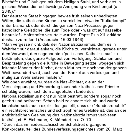
Bischöfe und Gläubigen mit dem Heiligen Stuhl, und verbietet in
gleicher Weise die rechtswidrige Aneignung von Kirchengut (c.
2345)."
Der deutsche Staat hingegen bewies früh seinen unbedingten
Willen, die katholische Kirche zu vernichten, etwa im "Kulturkampf"
unter Bismarck oder durch die ganzen Nazi-Prozesse gegen
katholische Geistliche, die zum Tode oder - was oft auf dasselbe
hinauslief - Haftstrafen verurteilt wurden. Papst Pius XII. erklärte
deshalb zutreffend (Ansprache 16.03.1946):
"Man vergesse nicht, daß der Nationalsozialismus, dem es in
Wahrheit nur darauf ankam, die Kirche zu vernichten, gerade unter
dem Vorwand, den sogenannten 'politischen Katholizismus' zu
bekämpfen, das ganze Aufgebot von Verfolgung, Schikanen und
Bespitzelung gegen die Kirche in Bewegung setzte, wogegen sich
leitende Männer der Kirche, deren Mut heute noch von der ganzen
Welt bewundert wird, auch von der Kanzel aus verteidigen und
mutig zur Wehr setzen mußten."
Wie oben erwähnt, wurden die Nazi-Richter, die an der
Verschleppung und Ermordung tausender katholischer Priester
schuldig waren, nach dem angeblichen Ende des
Nationalsozialismus nicht nur nicht bestraft, sondern sogar noch
geehrt und befördert. Schon bald zeichnete sich ab und wurde
kirchlicherseits auch explizit festgestellt, dass die "Bundesrepublik"
ein rechtsbrecherisches und schizophrenes Gebilde ist, das an der
antichristlichen Gesinnung des Nationalsozialismus verbissen
festhält, cf. E. Eichmann, K. Mörsdorf, a.a.O. 70:
"Durch das im niedersächsischen Schulstreit ergangene
Konkordatsurteil des Bundesverfassungsgerichtes vom 26. März