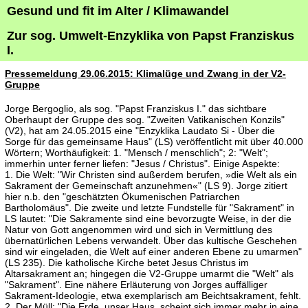
Gesund und fit im Alter / Klimawandel
Zur sog. Umwelt-Enzyklika von Papst Franziskus
I.
Pressemeldung 29.06.2015: Klimalüge und Zwang in der V2-
Gruppe
Jorge Bergoglio, als sog. "Papst Franziskus I." das sichtbare
Oberhaupt der Gruppe des sog. "Zweiten Vatikanischen Konzils"
(V2), hat am 24.05.2015 eine "Enzyklika Laudato Si - Über die
Sorge für das gemeinsame Haus" (LS) veröffentlicht mit über 40.000
Wörtern; Worthäufigkeit: 1. "Mensch / menschlich"; 2: "Welt";
immerhin unter ferner liefen: "Jesus / Christus". Einige Aspekte:
1. Die Welt: "Wir Christen sind außerdem berufen, »die Welt als ein
Sakrament der Gemeinschaft anzunehmen«" (LS 9). Jorge zitiert
hier n.b. den "geschätzten Ökumenischen Patriarchen
Bartholomäus". Die zweite und letzte Fundstelle für "Sakrament" in
LS lautet: "Die Sakramente sind eine bevorzugte Weise, in der die
Natur von Gott angenommen wird und sich in Vermittlung des
übernatürlichen Lebens verwandelt. Über das kultische Geschehen
sind wir eingeladen, die Welt auf einer anderen Ebene zu umarmen"
(LS 235). Die katholische Kirche betet Jesus Christus im
Altarsakrament an; hingegen die V2-Gruppe umarmt die "Welt" als
"Sakrament". Eine nähere Erläuterung von Jorges auffälliger
Sakrament-Ideologie, etwa exemplarisch am Beichtsakrament, fehlt.
2. Der Müll: "Die Erde, unser Haus, scheint sich immer mehr in eine