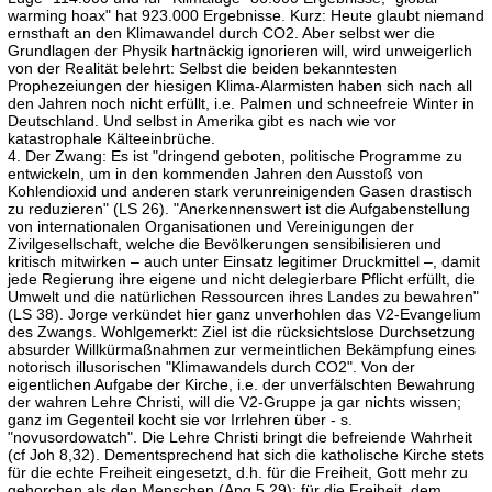
warming hoax" hat 923.000 Ergebnisse. Kurz: Heute glaubt niemand
ernsthaft an den Klimawandel durch CO2. Aber selbst wer die
Grundlagen der Physik hartnäckig ignorieren will, wird unweigerlich
von der Realität belehrt: Selbst die beiden bekanntesten
Prophezeiungen der hiesigen Klima-Alarmisten haben sich nach all
den Jahren noch nicht erfüllt, i.e. Palmen und schneefreie Winter in
Deutschland. Und selbst in Amerika gibt es nach wie vor
katastrophale Kälteeinbrüche.
4. Der Zwang: Es ist "dringend geboten, politische Programme zu
entwickeln, um in den kommenden Jahren den Ausstoß von
Kohlendioxid und anderen stark verunreinigenden Gasen drastisch
zu reduzieren" (LS 26). "Anerkennenswert ist die Aufgabenstellung
von internationalen Organisationen und Vereinigungen der
Zivilgesellschaft, welche die Bevölkerungen sensibilisieren und
kritisch mitwirken – auch unter Einsatz legitimer Druckmittel –, damit
jede Regierung ihre eigene und nicht delegierbare Pflicht erfüllt, die
Umwelt und die natürlichen Ressourcen ihres Landes zu bewahren"
(LS 38). Jorge verkündet hier ganz unverhohlen das V2-Evangelium
des Zwangs. Wohlgemerkt: Ziel ist die rücksichtslose Durchsetzung
absurder Willkürmaßnahmen zur vermeintlichen Bekämpfung eines
notorisch illusorischen "Klimawandels durch CO2". Von der
eigentlichen Aufgabe der Kirche, i.e. der unverfälschten Bewahrung
der wahren Lehre Christi, will die V2-Gruppe ja gar nichts wissen;
ganz im Gegenteil kocht sie vor Irrlehren über - s.
"novusordowatch". Die Lehre Christi bringt die befreiende Wahrheit
(cf Joh 8,32). Dementsprechend hat sich die katholische Kirche stets
für die echte Freiheit eingesetzt, d.h. für die Freiheit, Gott mehr zu
gehorchen als den Menschen (Apg 5,29); für die Freiheit, dem