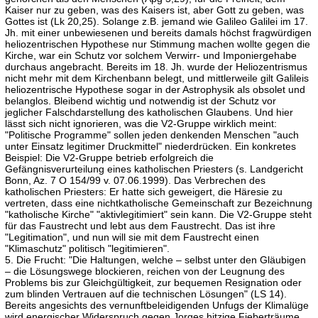
Kaiser nur zu geben, was des Kaisers ist, aber Gott zu geben, was
Gottes ist (Lk 20,25). Solange z.B. jemand wie Galileo Galilei im 17.
Jh. mit einer unbewiesenen und bereits damals höchst fragwürdigen
heliozentrischen Hypothese nur Stimmung machen wollte gegen die
Kirche, war ein Schutz vor solchem Verwirr- und Imponiergehabe
durchaus angebracht. Bereits im 18. Jh. wurde der Heliozentrismus
nicht mehr mit dem Kirchenbann belegt, und mittlerweile gilt Galileis
heliozentrische Hypothese sogar in der Astrophysik als obsolet und
belanglos. Bleibend wichtig und notwendig ist der Schutz vor
jeglicher Falschdarstellung des katholischen Glaubens. Und hier
lässt sich nicht ignorieren, was die V2-Gruppe wirklich meint:
"Politische Programme" sollen jeden denkenden Menschen "auch
unter Einsatz legitimer Druckmittel" niederdrücken. Ein konkretes
Beispiel: Die V2-Gruppe betrieb erfolgreich die
Gefängnisverurteilung eines katholischen Priesters (s. Landgericht
Bonn, Az. 7 O 154/99 v. 07.06.1999). Das Verbrechen des
katholischen Priesters: Er hatte sich geweigert, die Häresie zu
vertreten, dass eine nichtkatholische Gemeinschaft zur Bezeichnung
"katholische Kirche" "aktivlegitimiert" sein kann. Die V2-Gruppe steht
für das Faustrecht und lebt aus dem Faustrecht. Das ist ihre
"Legitimation", und nun will sie mit dem Faustrecht einen
"Klimaschutz" politisch "legitimieren".
5. Die Frucht: "Die Haltungen, welche – selbst unter den Gläubigen
– die Lösungswege blockieren, reichen von der Leugnung des
Problems bis zur Gleichgültigkeit, zur bequemen Resignation oder
zum blinden Vertrauen auf die technischen Lösungen" (LS 14).
Bereits angesichts des vernunftbeleidigenden Unfugs der Klimalüge
wird energischer Widerspruch gegen Jorges hitzige Fieberträume