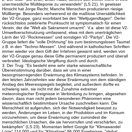
unermessliche Mülldeponie zu verwandeln" (LS 21). In gewisser
Hinsicht hat Jorge Recht: Manche Menschen produzieren riesige
Müllberge. Besonders verheerend ist die maßlose Unersättlichkeit
der V2-Gruppe, ganz exorbitant bei den "Weltjugendtagen". Derlei
rücksichtslos zelebrierte Prunksucht ist symptomatisch für einen
Verein, der die "Welt als Sakrament umarmt". V.a. aber ist diese V2-
Umweltverschmutzung umfassend, etwa mit dem unerträglichen
Lärm der V2-"Rockmessen" und sonstigen V2-"Partys". Die V2-
Gruppe liefert die "volle Dröhnung" bis zum besinnungslosen Taumel
z.B. in den "Techno-Messen". Und während in katholischen Schriften
immer wieder vor dem Gift der Irrlehren gewarnt wird, werden von
der V2-Gruppe genau diese Gifte permanent produziert und überall
verbreitet: Ideologische Vergiftung durch und durch.
3. Der Trug: "Es besteht eine sehr starke wissenschaftliche
Übereinstimmung darüber, dass wir uns in einer
besorgniserregenden Erwärmung des Klimasystems befinden. In
den letzten Jahrzehnten war diese Erwärmung von dem ständigen
Anstieg des Meeresspiegels begleitet, und außerdem dürfte es
schwierig sein, sie nicht mit der Zunahme extremer
meteorologischer Ereignisse in Verbindung zu bringen, abgesehen
davon, dass man nicht jedem besonderen Phänomen eine
wissenschaftlich bestimmbare Ursache zuschreiben kann. Die
Menschheit ist aufgerufen, sich der Notwendigkeit bewusst zu
werden, Änderungen im Leben, in der Produktion und im Konsum
vorzunehmen, um diese Erwärmung oder zumindest die
menschlichen Ursachen, die sie hervorrufen und verschärfen, zu
bekämpfen" (LS 23). Momentan liefert Google für "Klimawandel
Lüge" 114.000 und für "Klimalüge" 86.000 Ergebnisse; "global