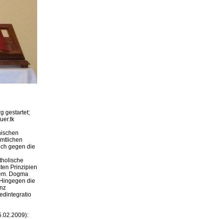
 gestartet;
uer.tk
anischen
ämtlichen
uch gegen die
tholische
ten Prinzipien
 Gem. Dogma
. Hingegen die
anz
edintegratio
5.02.2009):