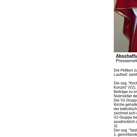
Abschaffu
Pressemel
Die Petition 
Laufzeit: zwö
Die sog. "Kirc
Konzils" (V2),
Beiträge zu e
Nutznießer de
Die V2-Gruppe
Kirche gehalt
der katholisc
zeichnet sich
V2-Gruppe bes
ausdrücklich d
3).
Der sog. "Sed
1. gerichtsnot