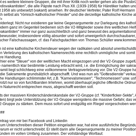
 es weitere kleinere Gruppen, die mit ihrer Kritik noch weiter gehen als die Piusbr
disvakantisten", die alle Päpste nach Pius XII. (1939-1958) für Häretiker halten u
it 1958 als unbesetzt (vakant) ansehen. Ihr deutscher Vertreter, Pater Rolf Hermann
h selbst als "römisch-katholischer Priester" und die derzeitige katholische Kirche a
"«
widerlegt. Nicht nur existieren gar keine Gegenargumente zur Darlegung des katho
dern ganz im Gegenteil bedienen sich die V2-Mitglieder sowie ihre weltlichen Hel
vakantisten" immer nur ganz ausschließlich und ganz bewusst des argumentation
 bewusster, insbesondere völlig absurder und sofort unweigerlich durchschaubarer
ischer Falschaussagen, cf. das Falschgutachten von Thomas Schüller www.kommen
ch ist eine katholische Kirchensteuer wegen der radikalen und absolut unentschuld
en Verletzung des katholischen Namensrechts eine rechtlich unmögliche und somi
are Handlung.
d hier eine "Steuer" von der weltlichen Macht eingezogen und der V2-Gruppe zugefüh
ie namentlich klar bestimmte Leistung erbracht wird, i.e. die Ermöglichung der sakr
amit liegt schlichtweg eine vollkommene Vertragsverletzung vor. Die V2-Gruppe ha
die Sakramente grundsätzlich abgeschafft. Und was nun als "Gottesdienste" verkauf
iche Handlungen schlimmster Art, z.B. "Karnevalsmessen", "Technomessen" usw. usf
rotzt nur so von furchtbarsten Irrlehren, womit überhaupt jegliche öffentliche Ordnu
 Naturrecht entsprechen muss, abgeschafft werden soll.
s der massiven Kinderschänderskandale der V2-Gruppe (cf. "Kinderficker-Sekte", 
rten) birgt jede Unterstützung der V2-Gruppe wenigstens die massive Gefahr, das 
2-Gruppe zu stärken. Dem muss sofort und endgültig ein Riegel vorgeschoben wer
###
ntrag von mir bei Facebook und Linkedin
um Unterschreiben dieser Petition eingeladen war, hat eine ausführliche Begründ
rum er nicht unterschreibt. Er stellt darin alle Gegenargumente zu meiner Positio
ründen im vollen Umfang zusammen. Der vollständige Wortlaut: