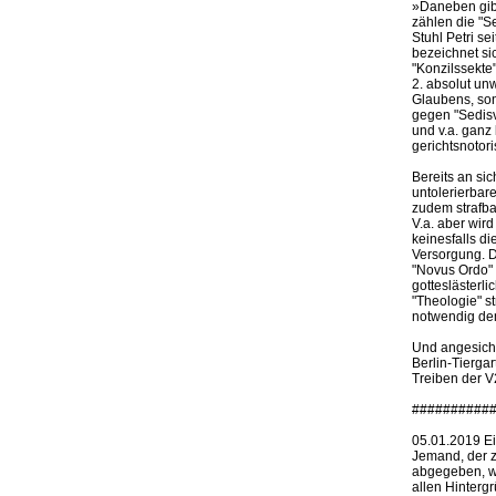
»Daneben gibt
zählen die "Se
Stuhl Petri se
bezeichnet sic
"Konzilssekte
2. absolut un
Glaubens, son
gegen "Sedis
und v.a. ganz
gerichtsnotor
Bereits an si
untolerierbar
zudem strafb
V.a. aber wir
keinesfalls d
Versorgung. D
"Novus Ordo" 
gotteslästerl
"Theologie" st
notwendig dem
Und angesicht
Berlin-Tierga
Treiben der V
##########
05.01.2019 Ei
Jemand, der z
abgegeben, wa
allen Hinterg