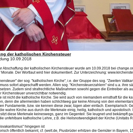
ng der katholischen Kirchensteuer
dung 10.09.2018
zur Abschaffung der katholischen Kirchensteuer wurde am 10.09.2018 bei change.org
lf Monate. Der Wortlaut wird hier dokumentiert. Zur Unterzeichnung: www.kirchenste
hensteuer" der sog. "katholischen Kirche", i.e. der Gruppe des sog. "Zweiten Vatik
 muss sofort abgeschafft werden. Allen sog. "Kirchensteuerzahlern" sind u.a. ihre s
rsetzen. Zudem sind strafrechtliche Maßnahmen sowohl gegen die Eintreiber als a
r Kirchensteuer unverzichtbar notwendig.
 ist nicht die katholische Kirche. Sie wird auch von niemandem ernsthaft für die ka
en, denn die allermeisten haben schlichtweg gar keine Ahnung von den elementars
hen Fundamente, bzw. sie kennen diese zwar, lügen aber einfach. Exemplarisch:
 die wahre Kirche aus durch die Merkmale einig, heilig, katholisch und apostolisch
itzt diese Merkmale keineswegs, ganz im Gegenteil: Sie leugnet und bekämpft g
ie unfehlbare katholische Lehre, z.B. die Heilsnotwendigkeit der Kirche (Unitatis R
isvakantismus" hingegen ist
orisch öffentlich bekannt, cf. (welt.de, Piusbrüder erhitzen die Gemüter in Bayern, 1