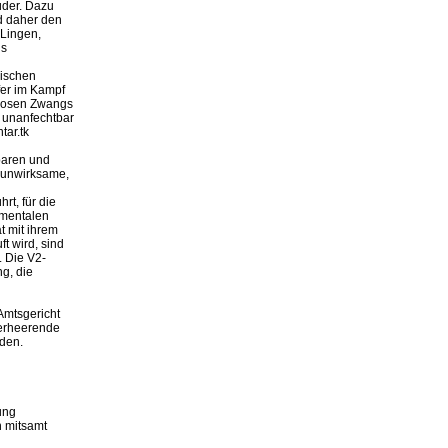
üder. Dazu
nd daher den
 Lingen,
ls
lischen
fer im Kampf
slosen Zwangs
, unanfechtbar
tar.tk
baren und
t unwirksame,
rt, für die
amentalen
t mit ihrem
t wird, sind
. Die V2-
ng, die
Amtsgericht
verheerende
den.
ung
n mitsamt