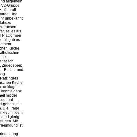
sind allgemein
ie V2-Gruppe
 - überall
 wurde. Und
ehr unbekannt
 Nahezu
verbrochen
r, sei es als
n Plattformen
erall gab es
n einem
schen Kirche
katholischen
ppe -
anatisch
er. Zugegeben:
ger-Bücher und
sog.
 Ratzingers
lischen Kirche
a. anklagen,
h konnte ganz
eit mit der
nsequent
t gehabt, die
. Die Frage
onkret mit dem
s und gierig
iligen. Mit
rleumdung ist
Verleumdung