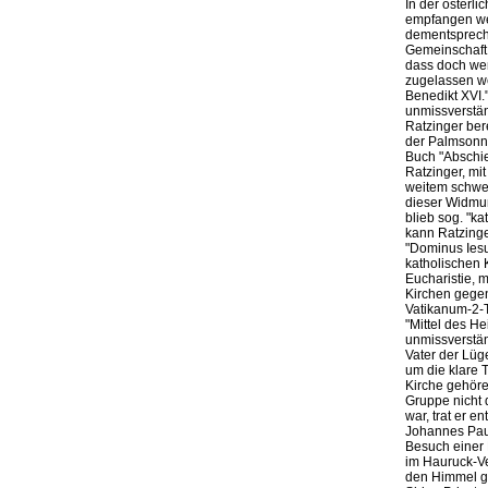
In der österl
empfangen we
dementspreche
Gemeinschaft 
dass doch wen
zugelassen we
Benedikt XVI."
unmissverstän
Ratzinger be
der Palmsonnt
Buch "Abschie
Ratzinger, mi
weitem schwer
dieser Widmun
blieb sog. "k
kann Ratzinger
"Dominus Iesu
katholischen 
Eucharistie, m
Kirchen gegen
Vatikanum-2-T
"Mittel des H
unmissverstän
Vater der Lüg
um die klare 
Kirche gehören
Gruppe nicht 
war, trat er 
Johannes Paul
Besuch einer
im Hauruck-Ver
den Himmel g