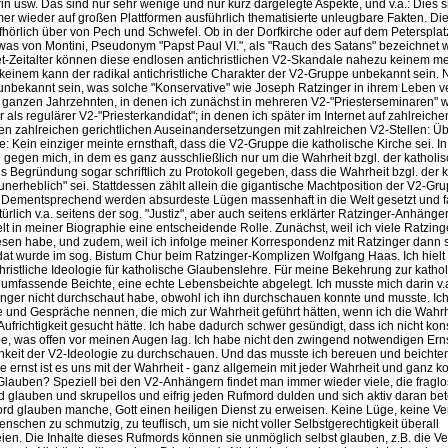
rin usw. Das sind nur sehr wenige und nur kurz dargelegte Aspekte, und v.a.: Dies 
er wieder auf großen Plattformen ausführlich thematisierte unleugbare Fakten. D
fhörlich über von Pech und Schwefel. Ob in der Dorfkirche oder auf dem Petersplatz
 was von Montini, Pseudonym "Papst Paul VI.", als "Rauch des Satans" bezeichnet
et-Zeitalter können diese endlosen antichristlichen V2-Skandale nahezu keinem m
keinem kann der radikal antichristliche Charakter der V2-Gruppe unbekannt sein.
nbekannt sein, was solche "Konservative" wie Joseph Ratzinger in ihrem Leben 
 ganzen Jahrzehnten, in denen ich zunächst in mehreren V2-"Priesterseminaren" wa
als regulärer V2-"Priesterkandidat"; in denen ich später im Internet auf zahlreiche
 den zahlreichen gerichtlichen Auseinandersetzungen mit zahlreichen V2-Stellen: Üb
e: Kein einziger meinte ernsthaft, dass die V2-Gruppe die katholische Kirche sei. I
n gegen mich, in dem es ganz ausschließlich nur um die Wahrheit bzgl. der katholi
ls Begründung sogar schriftlich zu Protokoll gegeben, dass die Wahrheit bzgl. der 
 unerheblich" sei. Stattdessen zählt allein die gigantische Machtposition der V2-Gru
 Dementsprechend werden absurdeste Lügen massenhaft in die Welt gesetzt und f
atürlich v.a. seitens der sog. "Justiz", aber auch seitens erklärter Ratzinger-Anhäng
elt in meiner Biographie eine entscheidende Rolle. Zunächst, weil ich viele Ratzin
esen habe, und zudem, weil ich infolge meiner Korrespondenz mit Ratzinger dann 
dat wurde im sog. Bistum Chur beim Ratzinger-Komplizen Wolfgang Haas. Ich hielt
ichristliche Ideologie für katholische Glaubenslehre. Für meine Bekehrung zur katho
 umfassende Beichte, eine echte Lebensbeichte abgelegt. Ich musste mich darin v.
inger nicht durchschaut habe, obwohl ich ihn durchschauen konnte und musste. Ic
e und Gespräche nennen, die mich zur Wahrheit geführt hätten, wenn ich die Wahrh
ufrichtigkeit gesucht hätte. Ich habe dadurch schwer gesündigt, dass ich nicht ko
be, was offen vor meinen Augen lag. Ich habe nicht den zwingend notwendigen Erns
keit der V2-Ideologie zu durchschauen. Und das musste ich bereuen und beichten
ie ernst ist es uns mit der Wahrheit - ganz allgemein mit jeder Wahrheit und ganz k
Glauben? Speziell bei den V2-Anhängern findet man immer wieder viele, die fraglo
 glauben und skrupellos und eifrig jeden Rufmord dulden und sich aktiv daran bete
rd glauben manche, Gott einen heiligen Dienst zu erweisen. Keine Lüge, keine Ve
schen zu schmutzig, zu teuflisch, um sie nicht voller Selbstgerechtigkeit überall
en. Die Inhalte dieses Rufmords können sie unmöglich selbst glauben, z.B. die 