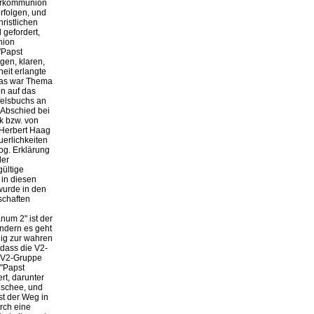
terkommunion
folgen, und
ristlichen
 gefordert,
nion
"Papst
gen, klaren,
eit erlangte
Das war Thema
n auf das
felsbuchs an
 Abschied bei
k bzw. von
 Herbert Haag
uerlichkeiten
sog. Erklärung
der
gültige
 in diesen
wurde in den
schaften
num 2" ist der
ondern es geht
dig zur wahren
 dass die V2-
r V2-Gruppe
 "Papst
rt, darunter
oschee, und
st der Weg in
rch eine