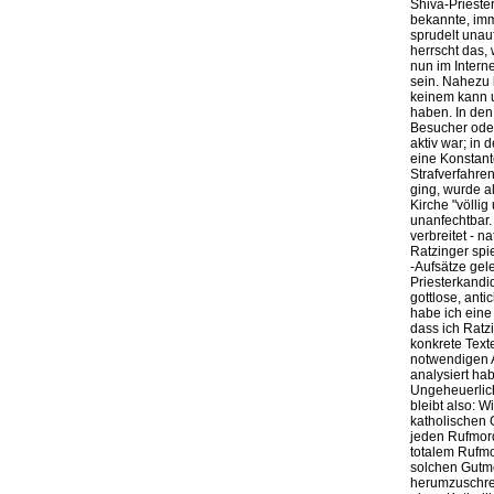
Shiva-Prieste
bekannte, imm
sprudelt unau
herrscht das,
nun im Intern
sein. Nahezu 
keinem kann u
haben. In den
Besucher oder 
aktiv war; in
eine Konstant
Strafverfahre
ging, wurde a
Kirche "völlig
unanfechtbar.
verbreitet - n
Ratzinger spi
-Aufsätze gel
Priesterkandi
gottlose, ant
habe ich eine
dass ich Ratz
konkrete Text
notwendigen A
analysiert ha
Ungeheuerlich
bleibt also: W
katholischen 
jeden Rufmord
totalem Rufmo
solchen Gutmen
herumzuschrei