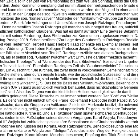
ichen Zeit, also in der Zeit von Palmsonntag bis zum Weißen Sonntag, muss die Os
rden. Jeder Kommunionempfang darf nur im Stand der heiligmachenden Gnade er
nd kann niemand zur Kommunion zugelassen werden, der Mitglied in einer antich
ist, z.B. in der Gruppe des sog. "Zweiten Vatikanischen Konzils". Von manchen wird
igstens die sog. "konservativen" Mitglieder der "Vatikanum-2"-Gruppe zur Kommu
rden, z.B. erklärte Anhänger und Unterstützer von Joseph Ratzinger, Pseudonym 
. Denn namentlich Joseph Ratzinger gilt manchen als Inbegriff des treuen, aufrichti
dlichen katholischen Glaubens. Was hat es damit auf sich? Eine gewisse Bekannth
reits mit seiner Forderung, dass Ehebrecher zur Kommunion zugelassen werden. 
ag-Predigt 2019. Schon berühmt ("Zur Lage des Glaubens") ist Ratzingers Reaktio
d vom Teufel" von Herbert Haag: Herbert Haag schenkte ein Exemplar seines Teu
t der Widmung: "Dem lieben Kollegen Professor Joseph Ratzinger, von dem mir der
er fällt als der Abschied vom Teufel". Ratzinger erzählte von diesem Buchgeschen
g, als er selbst sog. "Glaubenswächter" war: Er musste darüber "herzlich lachen"!
atholischer Theologe" und "Vorsitzender des Kath. Bibelwerks". Bei solchen Ungehe
 "herzlich lachen". Ebenfalls in Ratzingers Zeit als "Glaubenswächter" fällt seine 
s". Ein Ausschnitt: "Die Kirchen, die zwar nicht in vollkommener Gemeinschaft mit 
Kirche stehen, aber durch engste Bande, wie die apostolische Sukzession und die 
it ihr verbunden bleiben, sind echte Teilkirchen. Deshalb ist die Kirche Christi auch
wärtig und wirksam" (17). Das ist die Basis des Vatikanum-2-Wahns. Bekanntlich 
exten (UR 3) ganz ausdrücklich wörtlich behauptet, dass nichtkatholische Gemein
eiles" sind. Also das Dogma von der kirchlichen Heilsnotwendigkeit wurde damit
dlich geleugnet. Diese Tatsache muss immer betont werden: Der "Gott" von "Vatika
e. Es geht hier nicht einfach um die Frage, ob jemand Papst oder nicht Papst ist. S
Tatsache, dass die Gruppe von Vatikanum 2 nicht die Merkmale besitzt, die notwen
, nämlich einig, heilig, katholisch und apostolisch. Es geht um die klare Tatsache,
die katholische Kirche ist. Und als Ratzinger dann später sichtbares Oberhaupt de
entschieden in die Fußstapfen seines direkten Vorgängers Karol Wojtyla, Pseudonym
 II." Wojtyla hat zahlreiche spektakuläre Sensationen des Glaubensabfalls zelebrie
 Moschee und Küssen des Korans. Auch Ratzinger bzw. Benedikt besuchte eine M
fahren erklärte er Wojtyla zum "Seligen": Also das ist der Weg der Heiligkeit, das i
em. Ratzinger: Koran küssen, Moschee besuchen, Empfang des Tilak-Zeichens du