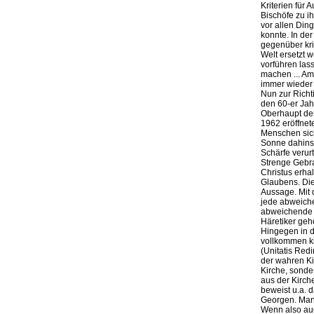
Kriterien für
Bischöfe zu i
vor allen Din
konnte. In der
gegenüber kri
Welt ersetzt 
vorführen las
machen ... Am
immer wieder 
Nun zur Richti
den 60-er Jahr
Oberhaupt der
1962 eröffnet
Menschen sich
Sonne dahinsc
Schärfe verurt
Strenge Gebrau
Christus erha
Glaubens. Die
Aussage. Mit 
jede abweiche
abweichende M
Häretiker gehö
Hingegen in d
vollkommen kl
(Unitatis Red
der wahren Kir
Kirche, sonde
aus der Kirch
beweist u.a. 
Georgen. Man 
Wenn also auc