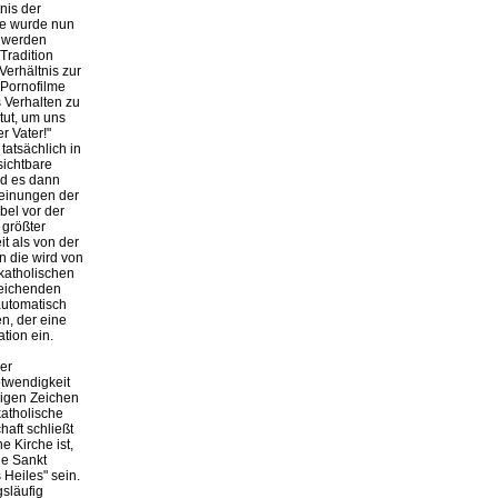
nis der
öfe wurde nun
n werden
Tradition
Verhältnis zur
 Pornofilme
s Verhalten zu
tut, um uns
r Vater!"
tatsächlich in
sichtbare
nd es dann
Meinungen der
bel vor der
 größter
it als von der
n die wird von
katholischen
weichenden
automatisch
n, der eine
tion ein.
er
otwendigkeit
digen Zeichen
katholische
aft schließt
e Kirche ist,
le Sankt
Heiles" sein.
gsläufig