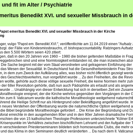
und fit im Alter / Psychiatrie
meritus Benedikt XVI. und sexueller Missbrauch in d
Papst emeritus Benedikt XVI. und sexueller Missbrauch in der Kirche
ung
ger, vulgo "Papst em. Benedikt XVI.", veröffentlichte am 11.04.2019 einen "Aufsatz 
bzgl. der Fälle von Kindesmissbrauchs, cf. bishopaccountability. Ratzingers Aufsatz i
us den 5.500 Wörtern seien 420 zitiert:
en, daß in den 20 Jahren von 1960 – 1980 die bisher geltenden Maßstäbe in Frag
ggebrochen sind und eine Normlosigkeit entstanden ist, die man inzwischen abz
.. Die Sache beginnt mit der vom Staat verordneten und getragenen Einführung der
 das Wesen der Sexualität. In Deutschland hat die Gesundheitsministerin Frau Stro
, in dem zum Zweck der Aufklärung alles, was bisher nicht öffentlich gezeigt werde
h des Geschlechtsverkehrs, nun vorgeführt wurde ... Zu den Freiheiten, die die Revo
n wollte, gehörte auch diese völlige sexuelle Freiheit, die keine Normen mehr zulie
der 68er Revolution gehörte, daß nun auch Pädophilie als erlaubt und als ange
t wurde ... Unabhängig von dieser Entwicklung hat sich in derselben Zeit ein Zus
Moraltheologie ereignet, der die Kirche wehrlos gegenüber den Vorgängen in der G
s hin zum II. Vaticanum wurde die katholische Moraltheologie weitgehend naturrecht
hrend die Heilige Schrift nur als Hintergrund oder Bekräftigung angeführt wurde. 
n neues Verstehen der Offenbarung wurde die naturrechtliche Option weitgehend 
 die Bibel begründete Moraltheologie gefordert ... Die Krise der Begründung und D
Moral erreichte in den ausgehenden 80er und in den 90er Jahren dramatische For
rschien die von 15 katholischen Theologie-Professoren unterzeichnete "Kölner Erk
Krisenpunkte im Verhältnis zwischen bischöflichem Lehramt und der Aufgabe der 
. In verschiedenen Priesterseminaren bildeten sich homosexuelle Clubs, die mehr 
n und das Klima in den Seminaren deutlich veränderten ... Da nach dem II. Vatican