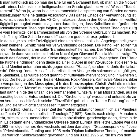
ob man katholisch ist, ob man die Ehe für ein Sakrament hält, ob man an die Notwen
eit - eines Lebens in der heiligmachenden Gnade glaubt, usw. usf. Was ist "Todsü
akrament"? Wenn ja, wann ist eine sakramentale Lossprechung von Sünden notwen
ussetzungen für eine gültige Absolution? Das ganze Chaos der Verwahrlosung ist
s, konstitutives Element des V2-Originaltextes. Dass in den 60-er Jahren im weltli
zügigkeit propagiert wurde, mag auch daran liegen, dass Katholiken der "geänderten
ichtkatholischen Theologie folgten, ja sich gedrängt fühlten, dieser Theologie zu 
er vom Heilmittel der Barmherzigkeit als von der Strenge Gebrauch" zu machen. Ko
icht "mit größter Schärfe verurteilt", sondern geduldet resp. gefördert.
ie damalige sexuelle Freizügigkeit eine rein nichtkatholische Angelegenheit gewe
r eben keinerlei Schutz mehr vor Verwahrlosung gegeben. Die Katholiken sollten "B
n den Priesterseminaren sollte "Barmherzigkeit" herrschen. Der "Nebel" der Irrtüme
ch, wurde dann von seinem direkten Nachfolger Giovanni Battista Montini, vulgo "Pa
Rauch des Satans", der in die Kirche eingedrungen sein soll. Zugegeben: Der "Rau
die Kirche eindringen, denn diese ist ja heilig. Aber in der V2-Gruppe ist dieser "Ra
Und Montini unternahm nichts gegen diesen "Rauch", sondern förderte ihn tatkräfti
do": Die sog. "neue Messe" ist bereits in ihrer Vorlage ein sakramental ungültiges,
es Spektakel. Das wurde sofort geahnt (cf. "Ottaviani-Intervention") und in weiteren 
elegt. Die heute üblichen Theater-Messen, Rock-Messen, Karnevals-Messen, Bike
ene Verspottungen des Messopfers, d.h. des Kreuzesopfers Christi. Wohl die meisten
denken bei der "Messe" nur noch an eine bloße Mahlfeier, an ein gemeinschaftlich
lagt dann einige der unzähligen permanenten "Einzelfälle" an Missständen, aus d
mäßig besteht. Entscheidend ist: Die "Kirchenleitung" wusste und unterstützte zu j
rem Verein ausschließlich solche "Einzelfälle" gab, ob nun "Kölner Erklärung" oder 
r. Und sie tat - nichts! Stattdessen: "Barmherzigkeit"!
her Einschub: Genau in dieser Zeit der "Kölner Erklärung" begann ich als "Priester
sen" mein "Studium katholische Theologie" (1987). Bereits nach einigen Monaten s
ehr, mich mit den unendlichen Häresien abzufinden, geschweige denn, diese in d
n. Es begann eine unglaubliche Odyssee durch Europa. Ihre letzte Etappe war das
 1993 - infolge meines Briefwechsels mit dem damaligen "Glaubenspräfekten" Jos
als "Priesterkandidat" anfing und 1995 mein "Diplom katholische Theologie" machte.
uss war ich "Sedisvakantist" geworden, und am 03.02.1996 wurde ich von dem