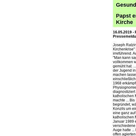
Gesund 
Papst e
Kirche
16.05.2019 - 
Pressemeld
Joseph Ratzin
Kirchenkrise" 
irreführend. A
"Man kann sag
vollkommen we
gemüht hat. .
der Jugend in
machen lassen
einschließlic
1968 erkämpfe
Physiognomie 
diagnostizier
katholischen 
machte ... Bi
begründet, wä
Konzils um ei
eine ganz auf
katholischen 
Januar 1989 e
verschiedene 
Auge hatte ..
offen agierte