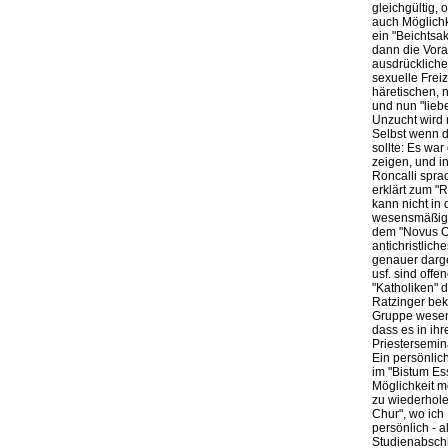
gleichgültig, 
auch Möglichk
ein "Beichts
dann die Vora
ausdrückliche
sexuelle Frei
häretischen, n
und nun "lieb
Unzucht wird n
Selbst wenn d
sollte: Es wa
zeigen, und i
Roncalli spra
erklärt zum "
kann nicht in 
wesensmäßig. 
dem "Novus Or
antichristlich
genauer darg
usf. sind off
"Katholiken" 
Ratzinger bek
Gruppe wesens
dass es in ih
Priestersemina
Ein persönlic
im "Bistum Es
Möglichkeit m
zu wiederhole
Chur", wo ich
persönlich - 
Studienabschl