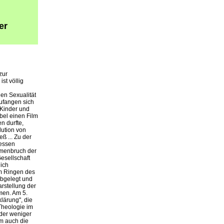
er
zur
st völlig
en Sexualität
ufangen sich
 Kinder und
bel einen Film
n durfte,
lution von
ß ... Zu der
messen
ammenbruch der
esellschaft
lich
Im Ringen des
abgelegt und
arstellung der
men. Am 5.
lärung", die
Theologie im
oder weniger
um auch die