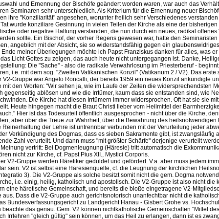
 Auswahl und Ernennung der Bischöfe geändert worden waren, war auch das Verhält
hren Seminaren sehr unterschiedlich. Als Kriterium für die Ernennung neuer Bisch
gen ihre "Konziliarität" angesehen, worunter freilich sehr Verschiedenes verstande
 Tat wurde konziliare Gesinnung in vielen Teilen der Kirche als eine der bisherigen 
tische oder negative Haltung verstanden, die nun durch ein neues, radikal offenes 
werden sollte. Ein Bischof, der vorher Regens gewesen war, hatte den Seminaristen
sen, angeblich mit der Absicht, sie so widerstandsfähig gegen ein glaubenswidrige
 Ende meiner Überlegungen möchte ich Papst Franziskus danken für alles, was er 
das Licht Gottes zu zeigen, das auch heute nicht untergegangen ist. Danke, Heilige
gstellung: Die "Sache" - also die radikale Verwahrlosung im Priesterberuf - beginnt 
en, i.e. mit dem sog. "Zweiten Vatikanischen Konzil" (Vatikanum 2 / V2). Das erste 
 V2-Gruppe war Angelo Roncalli, der bereits 1959 ein neues Konzil ankündigte u
e mit den Worten: "Wir sehen ja, wie im Laufe der Zeiten die widersprechendsten 
 gegenseitig ablösen und wie die Irrtümer, kaum dass sie entstanden sind, wie Ne
hwinden. Die Kirche hat diesen Irrtümern immer widersprochen. Oft hat sie sie mit
eilt. Heute hingegen macht die Braut Christi lieber vom Heilmittel der Barmherzigke
ch." Hier ist das Todesurteil öffentlich ausgesprochen - nicht über die Kirche, den
lten, aber über die Treue zur Wahrheit, über die Bewahrung des heilsnotwendigen 
 Reinerhaltung der Lehre ist untrennbar verbunden mit der Verurteilung jeder ab
der Verkündigung des Dogmas, dass es sieben Sakramente gibt, ist zwangsläufig 
nde Zahl verurteilt. Und dann muss "mit größter Schärfe" derjenige verurteilt werde
einung vertritt: Bei Dogmenleugnung (Häresie) tritt automatisch die Exkommunika
ren nicht zur Kirche, cf. Papst Pius XII., Mystici Corporis.
er V2-Gruppe werden Häretiker geduldet und gefördert. V.a. aber muss jedem imm
ar sein: V2 ist selbst eine Häresienquelle, cf. die Leugnung der kirchlichen Heilsn
integratio 3). Die V2-Gruppe als solche besitzt somit nicht die gem. Dogma notwen
che, i.e. einig, heilig, katholisch und apostolisch. Die V2-Gruppe ist also nicht die 
rn eine häretische Gemeinschaft, und bereits die bloße eingetragene V2-Mitgliedsch
e aus. Dass die V2-Gruppe auch gerichtsnotorisch unanfechtbar nicht die katholisch
das Bundesverfassungsgericht zu Landgericht Hanau - Gisbert Grohe vs. Hochschu
beachte das genau: Gem. V2 können nichtkatholische Gemeinschaften "Mittel des 
h Irrlehren "gleich gültig" sein können, um das Heil zu erlangen, dann ist es zwan