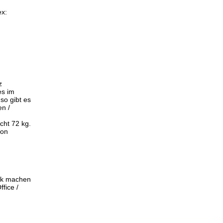
ex:
z
es im
so gibt es
en /
ht 72 kg.
son
uck machen
fice /