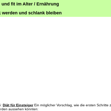
und fit im Alter / Ernährung
 werden und schlank bleiben
6:
Diät für Einsteiger
Ein möglicher Vorschlag, wie die ersten Schritte
erden aussehen könnten: