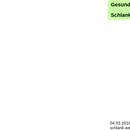
Gesund 
Schlank
04.03.201
schlank w