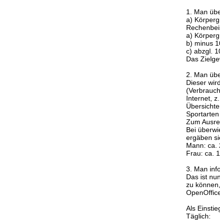
1. Man übe
a) Körperg
Rechenbeis
a) Körperg
b) minus 1
c) abzgl. 
Das Zielge
2. Man übe
Dieser wir
(Verbrauch 
Internet, z
Übersichte
Sportarten 
Zum Ausrec
Bei überwi
ergäben si
Mann: ca. 
Frau: ca. 
3. Man inf
Das ist nu
zu können,
OpenOffice
Als Einsti
Täglich: