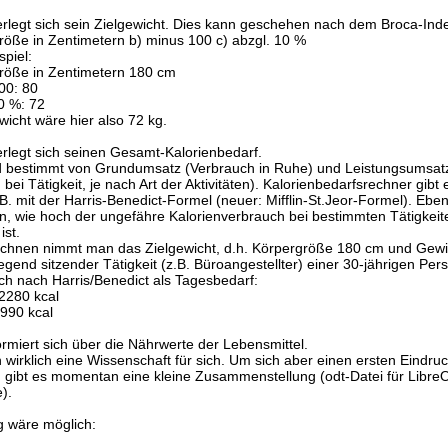
rlegt sich sein Zielgewicht. Dies kann geschehen nach dem Broca-Ind
röße in Zentimetern b) minus 100 c) abzgl. 10 %
piel:
röße in Zentimetern 180 cm
00: 80
10 %: 72
wicht wäre hier also 72 kg.
rlegt sich seinen Gesamt-Kalorienbedarf.
d bestimmt von Grundumsatz (Verbrauch in Ruhe) und Leistungsumsat
bei Tätigkeit, je nach Art der Aktivitäten). Kalorienbedarfsrechner gibt 
.B. mit der Harris-Benedict-Formel (neuer: Mifflin-St.Jeor-Formel). Eben
n, wie hoch der ungefähre Kalorienverbrauch bei bestimmten Tätigkeit
ist.
hnen nimmt man das Zielgewicht, d.h. Körpergröße 180 cm und Gewic
egend sitzender Tätigkeit (z.B. Büroangestellter) einer 30-jährigen Per
ch nach Harris/Benedict als Tagesbedarf:
2280 kcal
1990 kcal
ormiert sich über die Nährwerte der Lebensmittel.
n wirklich eine Wissenschaft für sich. Um sich aber einen ersten Eindr
 gibt es momentan eine kleine Zusammenstellung (odt-Datei für LibreOf
).
eg wäre möglich: