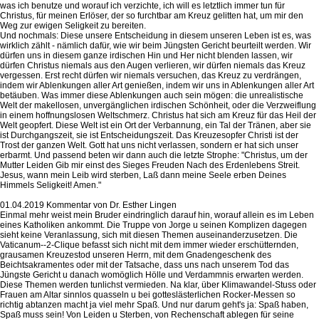
was ich benutze und worauf ich verzichte, ich will es letztlich immer tun für
Christus, für meinen Erlöser, der so furchtbar am Kreuz gelitten hat, um mir den
Weg zur ewigen Seligkeit zu bereiten.
Und nochmals: Diese unsere Entscheidung in diesem unseren Leben ist es, was
wirklich zählt - nämlich dafür, wie wir beim Jüngsten Gericht beurteilt werden. Wir
dürfen uns in diesem ganze irdischen Hin und Her nicht blenden lassen, wir
dürfen Christus niemals aus den Augen verlieren, wir dürfen niemals das Kreuz
vergessen. Erst recht dürfen wir niemals versuchen, das Kreuz zu verdrängen,
indem wir Ablenkungen aller Art genießen, indem wir uns in Ablenkungen aller Art
betäuben. Was immer diese Ablenkungen auch sein mögen: die unrealistische
Welt der makellosen, unvergänglichen irdischen Schönheit, oder die Verzweiflung
in einem hoffnungslosen Weltschmerz. Christus hat sich am Kreuz für das Heil der
Welt geopfert. Diese Welt ist ein Ort der Verbannung, ein Tal der Tränen, aber sie
ist Durchgangszeit, sie ist Entscheidungszeit. Das Kreuzesopfer Christi ist der
Trost der ganzen Welt. Gott hat uns nicht verlassen, sondern er hat sich unser
erbarmt. Und passend beten wir dann auch die letzte Strophe: "Christus, um der
Mutter Leiden Gib mir einst des Sieges Freuden Nach des Erdenlebens Streit.
Jesus, wann mein Leib wird sterben, Laß dann meine Seele erben Deines
Himmels Seligkeit! Amen."
01.04.2019 Kommentar von Dr. Esther Lingen
Einmal mehr weist mein Bruder eindringlich darauf hin, worauf allein es im Leben
eines Katholiken ankommt. Die Truppe von Jorge u seinen Komplizen dagegen
sieht keine Veranlassung, sich mit diesen Themen auseinanderzusetzen. Die
Vaticanum--2-Clique befasst sich nicht mit dem immer wieder erschütternden,
grausamen Kreuzestod unseren Herrn, mit dem Gnadengeschenk des
Beichtsakramentes oder mit der Tatsache, dass uns nach unserem Tod das
Jüngste Gericht u danach womöglich Hölle und Verdammnis erwarten werden.
Diese Themen werden tunlichst vermieden. Na klar, über Klimawandel-Stuss oder
Frauen am Altar sinnlos quasseln u bei gotteslästerlichen Rocker-Messen so
richtig abtanzen macht ja viel mehr Spaß. Und nur darum geht's ja: Spaß haben,
Spaß muss sein! Von Leiden u Sterben, von Rechenschaft ablegen für seine