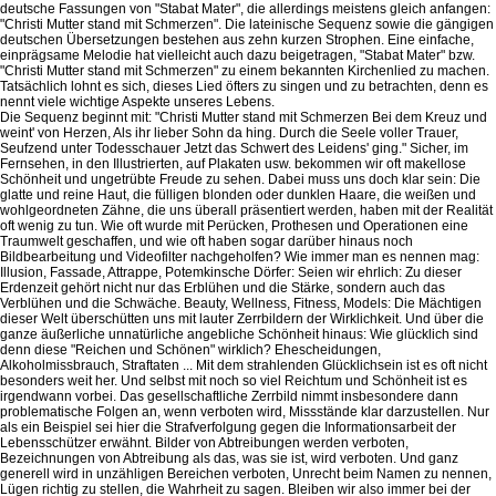
deutsche Fassungen von "Stabat Mater", die allerdings meistens gleich anfangen:
"Christi Mutter stand mit Schmerzen". Die lateinische Sequenz sowie die gängigen
deutschen Übersetzungen bestehen aus zehn kurzen Strophen. Eine einfache,
einprägsame Melodie hat vielleicht auch dazu beigetragen, "Stabat Mater" bzw.
"Christi Mutter stand mit Schmerzen" zu einem bekannten Kirchenlied zu machen.
Tatsächlich lohnt es sich, dieses Lied öfters zu singen und zu betrachten, denn es
nennt viele wichtige Aspekte unseres Lebens.
Die Sequenz beginnt mit: "Christi Mutter stand mit Schmerzen Bei dem Kreuz und
weint' von Herzen, Als ihr lieber Sohn da hing. Durch die Seele voller Trauer,
Seufzend unter Todesschauer Jetzt das Schwert des Leidens' ging." Sicher, im
Fernsehen, in den Illustrierten, auf Plakaten usw. bekommen wir oft makellose
Schönheit und ungetrübte Freude zu sehen. Dabei muss uns doch klar sein: Die
glatte und reine Haut, die fülligen blonden oder dunklen Haare, die weißen und
wohlgeordneten Zähne, die uns überall präsentiert werden, haben mit der Realität
oft wenig zu tun. Wie oft wurde mit Perücken, Prothesen und Operationen eine
Traumwelt geschaffen, und wie oft haben sogar darüber hinaus noch
Bildbearbeitung und Videofilter nachgeholfen? Wie immer man es nennen mag:
Illusion, Fassade, Attrappe, Potemkinsche Dörfer: Seien wir ehrlich: Zu dieser
Erdenzeit gehört nicht nur das Erblühen und die Stärke, sondern auch das
Verblühen und die Schwäche. Beauty, Wellness, Fitness, Models: Die Mächtigen
dieser Welt überschütten uns mit lauter Zerrbildern der Wirklichkeit. Und über die
ganze äußerliche unnatürliche angebliche Schönheit hinaus: Wie glücklich sind
denn diese "Reichen und Schönen" wirklich? Ehescheidungen,
Alkoholmissbrauch, Straftaten ... Mit dem strahlenden Glücklichsein ist es oft nicht
besonders weit her. Und selbst mit noch so viel Reichtum und Schönheit ist es
irgendwann vorbei. Das gesellschaftliche Zerrbild nimmt insbesondere dann
problematische Folgen an, wenn verboten wird, Missstände klar darzustellen. Nur
als ein Beispiel sei hier die Strafverfolgung gegen die Informationsarbeit der
Lebensschützer erwähnt. Bilder von Abtreibungen werden verboten,
Bezeichnungen von Abtreibung als das, was sie ist, wird verboten. Und ganz
generell wird in unzähligen Bereichen verboten, Unrecht beim Namen zu nennen,
Lügen richtig zu stellen, die Wahrheit zu sagen. Bleiben wir also immer bei der