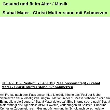
Gesund und fit im Alter / Musik
Stabat Mater - Christi Mutter stand mit Schmerzen
01.04.2019 - Predigt 07.04.2019 (Passionssonntag) - Stabat
Mater - Christi Mutter stand mit Schmerzen
Am Freitag nach dem Passionssonntag feiert die Kirche das "Fest der Sieben
Schmerzen der allerseligsten Jungfrau Maria". In der hl. Messe steht dann vor dem
Evangelium die Sequenz "Stabat Mater dolorosa". Eine Internetsuche nach "Stabat
Mater" bringt als Ergebnisse oft Musikwerke, Vertonungen für Solisten, Chor und
Orchester. Zudem gibt es in Gesangbüchern und im Schott auch verschiedene