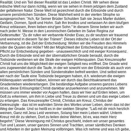
Realität. Und ein Teil dieser Realität ist das Leiden Christi. Wir sehen diese
irdische Welt nur dann richtig, wenn wir sie sehen in ihrem jetzigen dem Zustand
der gefallenen Natur. Diese Welt ist gezeichnet durch die Erbsünde und durch
unsere persönlichen Sünden. Diese Wahrheit wird in der vierten Strophe so
ausgesprochen: "Ach, für Seiner Brüder Schulden Sah sie Jesus Marter dulden,
Geißeln, Dornen, Spott und Hohn. Sah Ihn trostlos und verlassen An dem blut'gen
Kreuz erblassen, Ihren lieben einz'gen Sohn." In diesem Sinne beten wir auch
nach jeder hl. Messe in den Leoninischen Gebeten im Salve Regina zur
Gottesmutter: "Zu dir rufen wir verbannte Kinder Evas; zu dir seufzen wir trauernd
und weinend in diesem Tal der Tränen". Dieses irdische Leben ist der Ort der
Verbannung, ist die Zeit der Entscheidung: Wollen wir die Freuden des Himmels
oder die Qualen der Hölle? Mit der Möglichkeit der Entscheidung ist auch die
Pflicht zur Entscheidung gegeben - unausweichlich und mit ewiger Konsequenz.
Durch die Erbsünde sind wir der übernatürlichen Gnade beraubt, durch die
Todsünde verdienen wir die Strafe der ewigen Höllenqualen. Das Kreuzesopfer
Christi hat uns die Möglichkeit der ewigen Seligkeit neu eröffnet. Die Gnade wird
uns zugewendet durch die Taufe, in der wir sowohl von der Erbsünde als auch von
allen persönlichen Sünden und Sündenstrafen befreit werden. Und selbst wenn
wir nach der Taufe eine Todsünde begangen haben, d.h. wiederum die ewigen
Höllenqualen verdient haben, können wir durch das Beichtsakrament das
Gnadenleben wiedererlangen. Die beständige Aufgabe unseres ganzes Lebens
ist es, diese Erlösungstat Christi dankbar anzuerkennen und anzunehmen. Wir
müssen uns immer wieder vor Augen halten, dass wir hier auf Erden leben, um
Gott zu erkennen, um ihm in Liebe und Treue zu dienen und um das ewige Leben
zu erlangen. Das Kreuzesopfer Christi, Christus am Kreuz, Christus der
Gekreuzigte - das ist im wahrsten Sinne des Wortes unser Leben, denn das ist der
Weg der Gnade. Und so heißt es in der siebten Strophe: "Laß mit dir mich herzlich
weinen, Ganz mit Jesu Leid vereinen, Solang hier mein Leben währt. Unterm
Kreuz mit dir zu stehen, Dort zu teilen deine Wehen, Ist es, was mein Herz
begehrt." Diese Vereinigung mit Christus geschieht, indem wir unser gesamtes
Tun und Lassen, unser ganzes Sinnen und Trachten, unser sämtliches Denken
und Arbeiten in der guten Meinung vollbringen. Was ich nehme und was ich gebe,