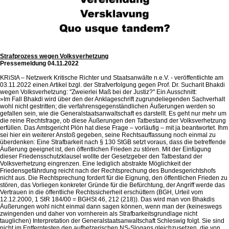
Strafprozess wegen Volksverhetzung
Pressemeldung 04.11.2022
KRiStA – Netzwerk Kritische Richter und Staatsanwälte n.e.V. - veröffentlichte am
03.11.2022 einen Artikel bzgl. der Strafverfolgung gegen Prof. Dr. Sucharit Bhakdi
wegen Volksverhetzung: "Zweierlei Maß bei der Justiz?" Ein Ausschnitt:
»Im Fall Bhakdi wird über den der Anklageschrift zugrundeliegenden Sachverhalt
wohl nicht gestritten; die verfahrensgegenständlichen Äußerungen werden so
gefallen sein, wie die Generalstaatsanwaltschaft es darstellt. Es geht nur mehr um
die reine Rechtsfrage, ob diese Äußerungen den Tatbestand der Volksverhetzung
erfüllen. Das Amtsgericht Plön hat diese Frage – vorläufig – mit ja beantwortet. Ihm
sei hier ein weiterer Anstoß gegeben, seine Rechtsauffassung noch einmal zu
überdenken: Eine Strafbarkeit nach § 130 StGB setzt voraus, dass die betreffende
Äußerung geeignet ist, den öffentlichen Frieden zu stören. Mit der Einfügung
dieser Friedensschutzklausel wollte der Gesetzgeber den Tatbestand der
Volksverhetzung eingrenzen. Eine lediglich abstrakte Möglichkeit der
Friedensgefährdung reicht nach der Rechtsprechung des Bundesgerichtshofs
nicht aus. Die Rechtsprechung fordert für die Eignung, den öffentlichen Frieden zu
stören, das Vorliegen konkreter Gründe für die Befürchtung, der Angriff werde das
Vertrauen in die öffentliche Rechtssicherheit erschüttern (BGH, Urteil vom
12.12.2000, 1 StR 184/00 = BGHSt 46, 212 (218)). Das wird man von Bhakdis
Äußerungen wohl nicht einmal dann sagen können, wenn man der (keineswegs
zwingenden und daher von vornherein als Strafbarkeitsgrundlage nicht
tauglichen) Interpretation der Generalstaatsanwaltschaft Schleswig folgt. Sie sind
nicht im Entferntesten den aufhetzerischen NS-Slogans gleichzusetzen, die von