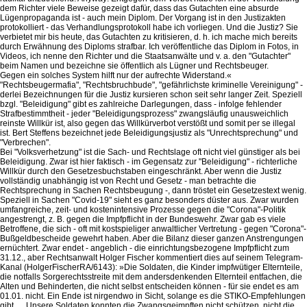
dem Richter viele Beweise gezeigt dafür, dass das Gutachten eine absurde
Lügenpropaganda ist - auch mein Diplom. Der Vorgang ist in den Justizakten
protokolliert - das Verhandlungsprotokoll habe ich vorliegen. Und die Justiz? Sie
verbietet mir bis heute, das Gutachten zu kritisieren, d. h. ich mache mich bereits
durch Erwähnung des Diploms strafbar. Ich veröffentliche das Diplom in Fotos, in
Videos, ich nenne den Richter und die Staatsanwälte und v. a. den "Gutachter"
beim Namen und bezeichne sie öffentlich als Lügner und Rechtsbeuger.
Gegen ein solches System hilft nur der aufrechte Widerstand.«
"Rechtsbeugermafia", "Rechtsbruchbude", "gefährlichste kriminelle Vereinigung" -
derlei Bezeichnungen für die Justiz kursieren schon seit sehr langer Zeit. Speziell
bzgl. "Beleidigung" gibt es zahlreiche Darlegungen, dass - infolge fehlender
Strafbestimmtheit - jeder "Beleidigungsprozess" zwangsläufig unausweichlich
reinste Willkür ist, also gegen das Willkürverbot verstößt und somit per se illegal
ist. Bert Steffens bezeichnet jede Beleidigungsjustiz als "Unrechtsprechung" und
"Verbrechen".
Bei "Volksverhetzung" ist die Sach- und Rechtslage oft nicht viel günstiger als bei
Beleidigung. Zwar ist hier faktisch - im Gegensatz zur "Beleidigung" - richterliche
Willkür durch den Gesetzesbuchstaben eingeschränkt. Aber wenn die Justiz
vollständig unabhängig ist von Recht und Gesetz - man betrachte die
Rechtsprechung in Sachen Rechtsbeugung -, dann tröstet ein Gesetzestext wenig.
Speziell in Sachen "Covid-19" sieht es ganz besonders düster aus. Zwar wurden
umfangreiche, zeit- und kostenintensive Prozesse gegen die "Corona"-Politik
angestrengt, z. B. gegen die Impfpflicht in der Bundeswehr. Zwar gab es viele
Betroffene, die sich - oft mit kostspieliger anwaltlicher Vertretung - gegen "Corona"-
Bußgeldbescheide gewehrt haben. Aber die Bilanz dieser ganzen Anstrengungen
ernüchtert. Zwar endet - angeblich - die einrichtungsbezogene Impfpflicht zum
31.12., aber Rechtsanwalt Holger Fischer kommentiert dies auf seinem Telegram-
Kanal (HolgerFischerRA/6143): »Die Soldaten, die Kinder impfwütiger Elternteile,
die notfalls Sorgerechtsstreite mit dem andersdenkenden Elternteil entfachen, die
Alten und Behinderten, die nicht selbst entscheiden können - für sie endet es am
01.01. nicht. Ein Ende ist nirgendwo in Sicht, solange es die STIKO-Empfehlungen
gibt. ... Unsere Soldaten konnten die Zwangsgeimpften nicht schützen, nicht die