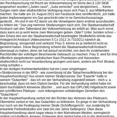
der Rechtsprechung mit Recht als Volksverhetzung im Sinne des § 130 StGB
angesehen wurden („Juden raus!“, „Juda verrecke!“ und dergleichen). ... Keine
Sorgen mehr über strafrechtliche Verfolgung muss sich Frau S. aus Mittelfranken
machen. Sie hatte am 10. August 2021 bei Facebook dies veröffentlicht: „Ich hätte
jeden Impfverweigerer ins Gas geschickt oder in ne Genickschussanlage
gesteckt…Ah und in ein KZ davor um die Verweigerer dann erstmal auszubeuten,
zu foltern etc.“ Das zog mehrere Strafanzeigen nach sich. Die Staatsanwaltschaft
Ansbach sah den Tatbestand der Volksverhetzung als erfüllt an. Was auch sonst,
dazu kann es ja wohl keine zwei Meinungen geben. Oder? Unter Juristen schon –
den Erlass des von der Staatsanwaltschaft beantragten Strafbefehls lehnte das
Amtsgericht Ansbach (Aktenzeichen 5 Cs 1012 Js 7310/21) nämlich ab.
Begründung, sinngemäß und verkürzt: Frau S. könne es ja vielleicht nicht so
gemeint haben. Diese Begründung scheint die Staatsanwaltschaft Ansbach
überzeugt zu haben, denn sie hat darauf verzichtet, von dem ihr zustehenden
Rechtsmittel der sofortigen Beschwerde Gebrauch zu machen. Frau S. wird für ihre
öffentlich dargebotenen sadistischen Nazi-Phantasien und Hassreden
strafrechtlich nicht zur Verantwortung gezogen und kann, anders als Prof. Bhakdi,
ruhig schlafen.«
In der dortigen Kommentarfunktion hat ein Leser eingetragen:
»Strafprozesse in der BRD - wie zuverlässig ist die Tatsachenaufklärung bei der
Hauptverhandlung? Aus einem meiner Strafprozesse: Der "Experte" hatte in
seinem "Gutachten" - das ich vor der Verhandlung zugestellt bekam - mich u. a.
beschuldigt, dass ich kein Diplom besitze. Für die Verhandlung selbst habe ich
dann buchstäblich kiloweise (Bücher ... und auch das DIPLOM) mitgebracht sowie
ein schriftliches Plädoyer - zum rettungslosen vollständigen Zerreißen des
"Gutachtens".
In der Hauptverhandlung verbot mir der Richter das Verlesen des Plädoyers.
Obendrein verbot er mir, das Gutachten zu kritisieren. Es ginge in der Verhandlung
nur noch um die Festlegung meiner Strafe (Schöffengericht - nur zuständig für
erwartete Freiheitsstrafen von zwei bis vier Jahre Gefängnis). Über diese
Hauptverhandlung stand sogar etwas in den Mainstream-Medien, wenngleich
radikal unzutreffend. Anyway: Entgegen dem Verbot habe ich in der Verhandlung