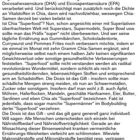
Docosahexaensäure (DHA) und Eicosapentaensäure (EPA)
verarbeitet wird. Und berücksichtigt man zusätzlich noch die Dichte
an Vitalstoffen in Chia, dann wird nachvollziehbar, weswegen Chia-
Samen derzeit bei vielen beliebt ist.
Ist Chia "Superfood"? Nun, schon angesichts einer mit Superlativen
überfrachteten Welt mit Superstars, Supermodels, Super Bowl usw.
sollte man das Präfix "super" nicht überbewerten. Und wer seine
tägliche Ernährung aus Gummibärchen, Schokoladentorte,
Currywurst und Pommes Frites noch verbessern möchte, indem er
sie einmal im Monat mit zehn Gramm Chia-Samen ergänzt, wird
möglicherweise selbst nach einem halben Jahr keinen signifikanten
Gewichtsverlust oder sonstige gesundheitliche Verbesserungen
feststellen. "Superfood" sollte nicht verstanden werden als radikal
revolutionäres Wundermittel, sondern schlicht als reich an
gesundheitsfördernden, lebenswichtigen Stoffen und entsprechend
arm an Schadstoffen. Die Dosis ist das Gift - insofern sollte man
schädliche Mengen streng meiden, ob nun an Schwermetallen,
Zucker oder sonstigem. Insofern darf man wohl z.B. auch Äpfel,
Möhren, Haferflocken, Mandeln, geschälte Hanfsamen, Eier, Butter,
Sardinen und eben Chia als "Superfood" bezeichnen. Fakt ist
jedenfalls, dass sogar manche "Supermänner" im Bodybuilding
derlei "Superfood" verzehren.
Die Dosis ist das Gift - und das gilt ganz generell ganz individuell.
Will sagen: Alle Menschen unterscheiden sich einzeln bei
Nährstoffbedarf und Nährstoffverträglichkeit. Gerade an der
Missachtung dieser Binsenweisheit kranken vermeintliche
Ernährungs-Weisheiten vielleicht am schlimmsten. Wieviele
Makronährstoffe und Mikronährstoffe benötigt resp. vertragen