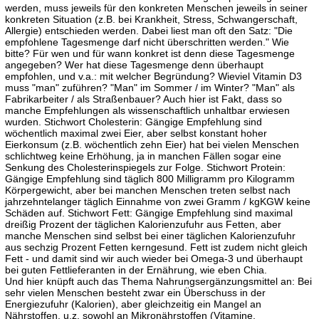
werden, muss jeweils für den konkreten Menschen jeweils in seiner
konkreten Situation (z.B. bei Krankheit, Stress, Schwangerschaft,
Allergie) entschieden werden. Dabei liest man oft den Satz: "Die
empfohlene Tagesmenge darf nicht überschritten werden." Wie
bitte? Für wen und für wann konkret ist denn diese Tagesmenge
angegeben? Wer hat diese Tagesmenge denn überhaupt
empfohlen, und v.a.: mit welcher Begründung? Wieviel Vitamin D3
muss "man" zuführen? "Man" im Sommer / im Winter? "Man" als
Fabrikarbeiter / als Straßenbauer? Auch hier ist Fakt, dass so
manche Empfehlungen als wissenschaftlich unhaltbar erwiesen
wurden. Stichwort Cholesterin: Gängige Empfehlung sind
wöchentlich maximal zwei Eier, aber selbst konstant hoher
Eierkonsum (z.B. wöchentlich zehn Eier) hat bei vielen Menschen
schlichtweg keine Erhöhung, ja in manchen Fällen sogar eine
Senkung des Cholesterinspiegels zur Folge. Stichwort Protein:
Gängige Empfehlung sind täglich 800 Milligramm pro Kilogramm
Körpergewicht, aber bei manchen Menschen treten selbst nach
jahrzehntelanger täglich Einnahme von zwei Gramm / kgKGW keine
Schäden auf. Stichwort Fett: Gängige Empfehlung sind maximal
dreißig Prozent der täglichen Kalorienzufuhr aus Fetten, aber
manche Menschen sind selbst bei einer täglichen Kalorienzufuhr
aus sechzig Prozent Fetten kerngesund. Fett ist zudem nicht gleich
Fett - und damit sind wir auch wieder bei Omega-3 und überhaupt
bei guten Fettlieferanten in der Ernährung, wie eben Chia.
Und hier knüpft auch das Thema Nahrungsergänzungsmittel an: Bei
sehr vielen Menschen besteht zwar ein Überschuss in der
Energiezufuhr (Kalorien), aber gleichzeitig ein Mangel an
Nährstoffen, u.z. sowohl an Mikronährstoffen (Vitamine,