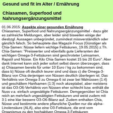
Gesund und fit im Alter / Ernährung
Chiasamen, Superfood und
Nahrungsergänzungsmittel
01.06.2015:
Aspekte einer gesunden Ernährung
Chiasamen, Superfood und Nahrungsergänzungsmittel - dazu gibt
es zahlreiche Meldungen, aber leider sind bisweilen einige der
diesbzgl. Aussagen unbegründet, zumindest missverständlich oder
gänzlich falsch. So behauptete das Magazin Focus (Günstiger als
Chia-Samen: Nüsse liefern wichtige Fettsäuren, 19.05.2015) z.Th.
Chia-Samen: "Preiswerter und ebenfalls gute Lieferanten der
wichtigen Omega-3-Fettsäuren sind geschroteter Leinsamen,
Rapsöl und Nüsse. Ein Kilo Chia-Samen kostet 15 bis 20 Euro". Aber
dank Internet kann sich jeder sofort selbst davon überzeugen, dass
a) Chiasamen bereits für unter 10 Euro / kg zu bekommen sind,
dass b) Nüsse oft deutlich teurer sind und dass c) die Omega-3-
Bilanz von Chia derjenigen von Nüssen deutlich überlegen ist. Das
Verhältnis von Omega-3 zu Omega-6 ist zwar bei Walnüssen (1:4)
und geschältem Hanfsamen (1:3) noch akzeptabel, aber meistens
ist das O3-O6-Verhältnis von Nüssen eher schlecht bzw. enthält die
Nuss v.a. einfach ungesättigte Fettsäuren. Demgegenüber ist Chia
reich an mehrfach ungesättigten Fettsäuren und weist zudem mit
3:1 eine klar bessere O3-O6-Bilanz auf. Zudem enthalten Chia,
Nüsse und bestimmte andere pflanzliche Quellen nur die alpha-
Linolensäure (ALA), also eine O3-Fettsäure, die erst vom
Organismus zu den hochaktiven Omega-3-Fettsäuren