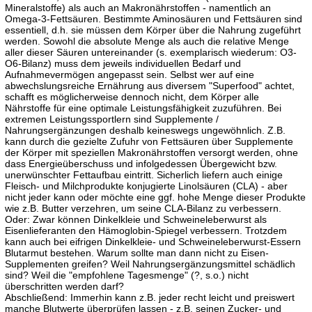
Mineralstoffe) als auch an Makronährstoffen - namentlich an
Omega-3-Fettsäuren. Bestimmte Aminosäuren und Fettsäuren sind
essentiell, d.h. sie müssen dem Körper über die Nahrung zugeführt
werden. Sowohl die absolute Menge als auch die relative Menge
aller dieser Säuren untereinander (s. exemplarisch wiederum: O3-
O6-Bilanz) muss dem jeweils individuellen Bedarf und
Aufnahmevermögen angepasst sein. Selbst wer auf eine
abwechslungsreiche Ernährung aus diversem "Superfood" achtet,
schafft es möglicherweise dennoch nicht, dem Körper alle
Nährstoffe für eine optimale Leistungsfähigkeit zuzuführen. Bei
extremen Leistungssportlern sind Supplemente /
Nahrungsergänzungen deshalb keineswegs ungewöhnlich. Z.B.
kann durch die gezielte Zufuhr von Fettsäuren über Supplemente
der Körper mit speziellen Makronährstoffen versorgt werden, ohne
dass Energieüberschuss und infolgedessen Übergewicht bzw.
unerwünschter Fettaufbau eintritt. Sicherlich liefern auch einige
Fleisch- und Milchprodukte konjugierte Linolsäuren (CLA) - aber
nicht jeder kann oder möchte eine ggf. hohe Menge dieser Produkte
wie z.B. Butter verzehren, um seine CLA-Bilanz zu verbessern.
Oder: Zwar können Dinkelkleie und Schweineleberwurst als
Eisenlieferanten den Hämoglobin-Spiegel verbessern. Trotzdem
kann auch bei eifrigen Dinkelkleie- und Schweineleberwurst-Essern
Blutarmut bestehen. Warum sollte man dann nicht zu Eisen-
Supplementen greifen? Weil Nahrungsergänzungsmittel schädlich
sind? Weil die "empfohlene Tagesmenge" (?, s.o.) nicht
überschritten werden darf?
Abschließend: Immerhin kann z.B. jeder recht leicht und preiswert
manche Blutwerte überprüfen lassen - z.B. seinen Zucker- und