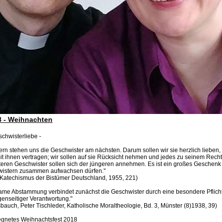
8 - Weihnachten
schwisterliebe -
ern stehen uns die Geschwister am nächsten. Darum sollen wir sie herzlich lieben,
it ihnen vertragen; wir sollen auf sie Rücksicht nehmen und jedes zu seinem Rec
lteren Geschwister sollen sich der jüngeren annehmen. Es ist ein großes Geschenk
hwistern zusammen aufwachsen dürfen."
 Katechismus der Bistümer Deutschland, 1955, 221)
me Abstammung verbindet zunächst die Geschwister durch eine besondere Pflicht
enseitiger Verantwortung."
auch, Peter Tischleder, Katholische Moraltheologie, Bd. 3, Münster (8)1938, 39)
egnetes Weihnachtsfest 2018