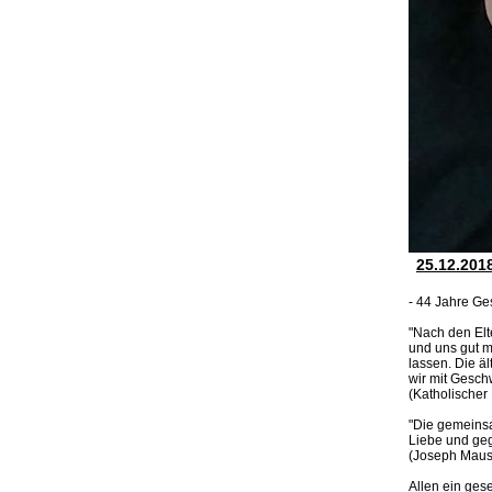
25.12.201
- 44 Jahre Ge
"Nach den Elt
und uns gut m
lassen. Die ä
wir mit Gesc
(Katholischer
"Die gemeinsa
Liebe und geg
(Joseph Mausb
Allen ein ges