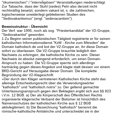
"ökumenischen" / "interreligiösen" Veranstaltungen niederschlägt.
Zur Tatsache, dass der Stuhl (sedes) Petri also derzeit nicht
rechtmäßig besetzt, sondern vakant ist, s. die zahlreichen,
logischerweise unwiderlegt gebliebenen Studien des
"Sedisvakantismus" (engl. "sedevacantism").
Beweisstruktur - Übersicht
Der Verf. war 1995, noch als sog. "Priesterkandidat" der V2-Gruppe,
"Sedisvakantist" geworden.
1.Zu Beginn seiner publizistischen Tätigkeit registrierte er für seinen
katholischen Informationsdienst "KzM - Kirche zum Mitreden" die
Domain katholisch.de und bot der V2-Gruppe an, ihr diese Domain
sofort zu überlassen. Die V2-Gruppe brauchte lediglich den
Nachweis zu erbringen, die katholische Kirche zu sein. Dieser
Nachweis ist absolut zwingend erforderlich, um einen Domain-
Anspruch zu haben. Die V2-Gruppe sperrte sich allerdings
hartnäckig gegen dieses Angebot und klagte statt dessen vor einem
BRD-Gericht auf Herausgabe dieser Domain. Die komplette
Begründung der V2-Klageschrift:
»Der durch den Kläger vertretenen Katholischen Kirche steht das
alleinige Entscheidungsrecht über die Verwendungswörter
"katholisch" und "katholisch.notrix" zu. Der geltend gemachte
Unterlassungsanspruch gegen den Beklagten ergibt sich aus §§ 823
i.V.m. 12 BGB. a) Der als Körperschaft des Öffentlichen Rechts
organisierte klägerische Verband der Bistümer ist hinsichtlich des
Namensschutzes der katholischen Kirche aus § 12 BGB
aktivlegitimiert. b) Die Bezeichnung "katholisch" benennt die
römische-katholische Amtskirche und unterscheidet sie in der