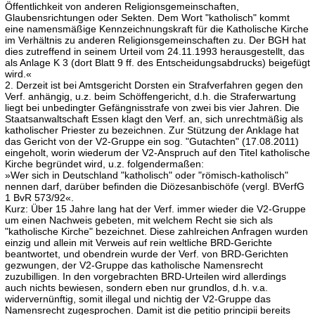
Öffentlichkeit von anderen Religionsgemeinschaften,
Glaubensrichtungen oder Sekten. Dem Wort "katholisch" kommt
eine namensmäßige Kennzeichnungskraft für die Katholische Kirche
im Verhältnis zu anderen Religionsgemeinschaften zu. Der BGH hat
dies zutreffend in seinem Urteil vom 24.11.1993 herausgestellt, das
als Anlage K 3 (dort Blatt 9 ff. des Entscheidungsabdrucks) beigefügt
wird.«
2. Derzeit ist bei Amtsgericht Dorsten ein Strafverfahren gegen den
Verf. anhängig, u.z. beim Schöffengericht, d.h. die Straferwartung
liegt bei unbedingter Gefängnisstrafe von zwei bis vier Jahren. Die
Staatsanwaltschaft Essen klagt den Verf. an, sich unrechtmäßig als
katholischer Priester zu bezeichnen. Zur Stützung der Anklage hat
das Gericht von der V2-Gruppe ein sog. "Gutachten" (17.08.2011)
eingeholt, worin wiederum der V2-Anspruch auf den Titel katholische
Kirche begründet wird, u.z. folgendermaßen:
»Wer sich in Deutschland "katholisch" oder "römisch-katholisch"
nennen darf, darüber befinden die Diözesanbischöfe (vergl. BVerfG
1 BvR 573/92«.
Kurz: Über 15 Jahre lang hat der Verf. immer wieder die V2-Gruppe
um einen Nachweis gebeten, mit welchem Recht sie sich als
"katholische Kirche" bezeichnet. Diese zahlreichen Anfragen wurden
einzig und allein mit Verweis auf rein weltliche BRD-Gerichte
beantwortet, und obendrein wurde der Verf. von BRD-Gerichten
gezwungen, der V2-Gruppe das katholische Namensrecht
zuzubilligen. In den vorgebrachten BRD-Urteilen wird allerdings
auch nichts bewiesen, sondern eben nur grundlos, d.h. v.a.
widervernünftig, somit illegal und nichtig der V2-Gruppe das
Namensrecht zugesprochen. Damit ist die petitio principii bereits