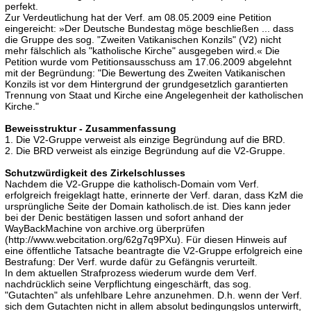
perfekt.
Zur Verdeutlichung hat der Verf. am 08.05.2009 eine Petition
eingereicht: »Der Deutsche Bundestag möge beschließen ... dass
die Gruppe des sog. "Zweiten Vatikanischen Konzils" (V2) nicht
mehr fälschlich als "katholische Kirche" ausgegeben wird.« Die
Petition wurde vom Petitionsausschuss am 17.06.2009 abgelehnt
mit der Begründung: "Die Bewertung des Zweiten Vatikanischen
Konzils ist vor dem Hintergrund der grundgesetzlich garantierten
Trennung von Staat und Kirche eine Angelegenheit der katholischen
Kirche."
Beweisstruktur - Zusammenfassung
1. Die V2-Gruppe verweist als einzige Begründung auf die BRD.
2. Die BRD verweist als einzige Begründung auf die V2-Gruppe.
Schutzwürdigkeit des Zirkelschlusses
Nachdem die V2-Gruppe die katholisch-Domain vom Verf.
erfolgreich freigeklagt hatte, erinnerte der Verf. daran, dass KzM die
ursprüngliche Seite der Domain katholisch.de ist. Dies kann jeder
bei der Denic bestätigen lassen und sofort anhand der
WayBackMachine von archive.org überprüfen
(http://www.webcitation.org/62g7q9PXu). Für diesen Hinweis auf
eine öffentliche Tatsache beantragte die V2-Gruppe erfolgreich eine
Bestrafung: Der Verf. wurde dafür zu Gefängnis verurteilt.
In dem aktuellen Strafprozess wiederum wurde dem Verf.
nachdrücklich seine Verpflichtung eingeschärft, das sog.
"Gutachten" als unfehlbare Lehre anzunehmen. D.h. wenn der Verf.
sich dem Gutachten nicht in allem absolut bedingungslos unterwirft,