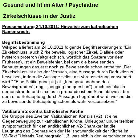
Gesund und fit im Alter / Psychiatrie
Zirkelschlüsse in der Justiz
Pressemeldung 24.10.2011
: Hinweise zum katholischen
Namensrecht
Begriffsbestimmung
Wikipedia liefert am 24.10.2011 folgende Begriffserklärungen: "Ein
Zirkelschluss, auch Zirkelbeweis, logischer Zirkel, Diallele oder
hysteron proteron (altgriechisch, wörtlich das Spätere vor dem
Früheren), ist ein Beweisfehler, bei dem die beweisenden
Behauptungen das erst noch zu Beweisende schon enthalten. Der
Zirkelschluss ist also der Versuch, eine Aussage durch Deduktion zu
beweisen, indem die Aussage selbst als Voraussetzung verwendet
wird." "Eine Petitio principii (lat. „Inanspruchnahme des
Beweisgrundes“; engl. „begging the question“), auch circulus in
demonstrando und circulus in probando ist ein Scheinbeweis, bei
dem eine Behauptung durch Aussagen begründet wird, welche die
zu beweisende Behauptung schon als wahr voraussetzen."
Vatikanum 2 contra katholische Kirche
Die Gruppe des Zweiten Vatikanischen Konzils (V2) ist eine
Gegenbewegung zur katholischen Kirche. Unleugbar unübersehbar
symptomatisch für den antikirchlichen V2-Charakter ist die
Leugnung des Dogmas von der Heilsnotwendigkeit der Kirche im
V2-Text "Unitatis Redintegratio" I,3, was sich in den verschiedensten