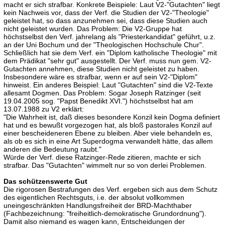
macht er sich strafbar. Konkrete Beispiele: Laut V2-"Gutachten" liegt
kein Nachweis vor, dass der Verf. die Studien der V2-"Theologie"
geleistet hat, so dass anzunehmen sei, dass diese Studien auch
nicht geleistet wurden. Das Problem: Die V2-Gruppe hat
höchstselbst den Verf. jahrelang als "Priesterkandidat" geführt, u.z.
an der Uni Bochum und der "Theologischen Hochschule Chur".
Schließlich hat sie dem Verf. ein "Diplom katholische Theologie" mit
dem Prädikat "sehr gut" ausgestellt. Der Verf. muss nun gem. V2-
Gutachten annehmen, diese Studien nicht geleistet zu haben.
Insbesondere wäre es strafbar, wenn er auf sein V2-"Diplom"
hinweist. Ein anderes Beispiel: Laut "Gutachten" sind die V2-Texte
allesamt Dogmen. Das Problem: Sogar Joseph Ratzinger (seit
19.04.2005 sog. "Papst Benedikt XVI.") höchstselbst hat am
13.07.1988 zu V2 erklärt:
"Die Wahrheit ist, daß dieses besondere Konzil kein Dogma definiert
hat und es bewußt vorgezogen hat, als bloß pastorales Konzil auf
einer bescheideneren Ebene zu bleiben. Aber viele behandeln es,
als ob es sich in eine Art Superdogma verwandelt hätte, das allem
anderen die Bedeutung raubt."
Würde der Verf. diese Ratzinger-Rede zitieren, machte er sich
strafbar. Das "Gutachten" wimmelt nur so von derlei Problemen.
Das schützenswerte Gut
Die rigorosen Bestrafungen des Verf. ergeben sich aus dem Schutz
des eigentlichen Rechtsguts, i.e. der absolut vollkommen
uneingeschränkten Handlungsfreiheit der BRD-Machthaber
(Fachbezeichnung: "freiheitlich-demokratische Grundordnung").
Damit also niemand es wagen kann, Entscheidungen der