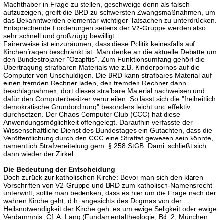
Machthaber in Frage zu stellen, geschweige denn als falsch
aufzuzeigen, greift die BRD zu schwersten Zwangsmaßnahmen, um
das Bekanntwerden elementar wichtiger Tatsachen zu unterdrücken.
Entsprechende Forderungen seitens der V2-Gruppe werden also
sehr schnell und großzügig bewilligt.
Fairerweise ist einzuräumen, dass diese Politik keinesfalls auf
Kirchenfragen beschränkt ist. Man denke an die aktuelle Debatte um
den Bundestrojaner "Ozapftis". Zum Funktionsumfang gehört die
Übertragung strafbaren Materials wie z.B. Kinderpornos auf die
Computer von Unschuldigen. Die BRD kann strafbares Material auf
einen fremden Rechner laden, den fremden Rechner dann
beschlagnahmen, dort dieses strafbare Material nachweisen und
dafür den Computerbesitzer verurteilen. So lässt sich die "freiheitlich
demokratische Grundordnung" besonders leicht und effektiv
durchsetzen. Der Chaos Computer Club (CCC) hat diese
Anwendungsmöglichkeit offengelegt. Daraufhin verfasste der
Wissenschaftliche Dienst des Bundestages ein Gutachten, dass die
Veröffentlichung durch den CCC eine Straftat gewesen sein könnte,
namentlich Strafvereitelung gem. § 258 StGB. Damit schließt sich
dann wieder der Zirkel.
Die Bedeutung der Entscheidung
Doch zurück zur katholischen Kirche: Bevor man sich den klaren
Vorschriften von V2-Gruppe und BRD zum katholisch-Namensrecht
unterwirft, sollte man bedenken, dass es hier um die Frage nach der
wahren Kirche geht, d.h. angesichts des Dogmas von der
Heilsnotwendigkeit der Kirche geht es um ewige Seligkeit oder ewige
Verdammnis. Cf. A. Lang (Fundamentaltheologie, Bd. 2, München