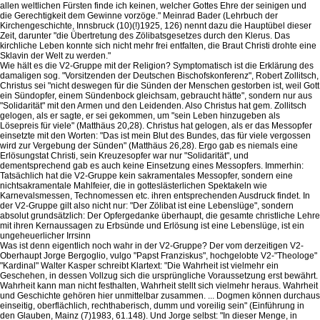
allen weltlichen Fürsten finde ich keinen, welcher Gottes Ehre der seinigen und
die Gerechtigkeit dem Gewinne vorzöge." Meinrad Bader (Lehrbuch der
Kirchengeschichte, Innsbruck (10)(!)1925, 126) nennt dazu die Hauptübel dieser
Zeit, darunter "die Übertretung des Zölibatsgesetzes durch den Klerus. Das
kirchliche Leben konnte sich nicht mehr frei entfalten, die Braut Christi drohte eine
Sklavin der Welt zu werden."
Wie hält es die V2-Gruppe mit der Religion? Symptomatisch ist die Erklärung des
damaligen sog. "Vorsitzenden der Deutschen Bischofskonferenz", Robert Zollitsch,
Christus sei "nicht deswegen für die Sünden der Menschen gestorben ist, weil Gott
ein Sündopfer, einem Sündenbock gleichsam, gebraucht hätte", sondern nur aus
"Solidarität" mit den Armen und den Leidenden. Also Christus hat gem. Zollitsch
gelogen, als er sagte, er sei gekommen, um "sein Leben hinzugeben als
Lösepreis für viele" (Matthäus 20,28). Christus hat gelogen, als er das Messopfer
einsetzte mit den Worten: "Das ist mein Blut des Bundes, das für viele vergossen
wird zur Vergebung der Sünden" (Matthäus 26,28). Ergo gab es niemals eine
Erlösungstat Christi, sein Kreuzesopfer war nur "Solidarität", und
dementsprechend gab es auch keine Einsetzung eines Messopfers. Immerhin:
Tatsächlich hat die V2-Gruppe kein sakramentales Messopfer, sondern eine
nichtsakramentale Mahlfeier, die in gotteslästerlichen Spektakeln wie
Karnevalsmessen, Technomessen etc. ihren entsprechenden Ausdruck findet. In
der V2-Gruppe gilt also nicht nur: "Der Zölibat ist eine Lebenslüge", sondern
absolut grundsätzlich: Der Opfergedanke überhaupt, die gesamte christliche Lehre
mit ihren Kernaussagen zu Erbsünde und Erlösung ist eine Lebenslüge, ist ein
ungeheuerlicher Irrsinn
Was ist denn eigentlich noch wahr in der V2-Gruppe? Der vom derzeitigen V2-
Oberhaupt Jorge Bergoglio, vulgo "Papst Franziskus", hochgelobte V2-"Theologe"
"Kardinal" Walter Kasper schreibt Klartext: "Die Wahrheit ist vielmehr ein
Geschehen, in dessen Vollzug sich die ursprüngliche Voraussetzung erst bewährt.
Wahrheit kann man nicht festhalten, Wahrheit stellt sich vielmehr heraus. Wahrheit
und Geschichte gehören hier unmittelbar zusammen. ... Dogmen können durchaus
einseitig, oberflächlich, rechthaberisch, dumm und voreilig sein" (Einführung in
den Glauben, Mainz (7)1983, 61.148). Und Jorge selbst: "In dieser Menge, in