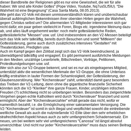
dieser Bandbreite der Religionen gibt es nur eine Gewissheit, die wir für alle
haben: Wir sind alle Kinder Gottes" (Pope Video, Youtube, Nq7us5Lf5IU). "Die
Wahrheit ist eine Begegnung" (Casa Santa Marta, 08.05.2013).
Wie geht das V2-Volk mit diesen unmissverständlich klaren und unüberschaubar
überall aufdringlichen Bekenntnissen ihrer obersten Hirten gegen die Wahrheit,
gegen Christus selbst um? Die allermeisten V2-Mitglieder interessieren sich gar
nicht dafür, ein paar geben vielleicht in Foren, Blogs etc. irgendeine Meinung dazu
ab, und alles läuft ungehemmt weiter: noch mehr gotteslästerliche Reden,
gotteslästerliche "Messen" usw. usf. Und insbesondere an den V2-Messen beteiligt
sich das Volk sehr tatkräftig, bereits durch Besuchen und somit "Mitfeiern" der
Gotteslästerung, gerne auch durch zusätzliches intensives "Gestalten" mit
Theaterstücken, Predigten usw.
Auch im Kampf gegen den Zölibat zeigt sich das V2-Volk beeindruckend, ja
überwältigend tatkräftig und engagiert. Es gibt permanent ausführliche Meldungen
in den Medien, unzählige Leserbriefe, Bittschreiben, Vorträge, Petitionen,
Protestkundgebungen usw. usf.
Wer sich also zur V2-Gruppe bekennt, und sei es nur als eingetragenes Mitglied,
unterstützt aktiv die wesentlichen Merkmale der V2-Gruppe, die ohne Unterlass
kräftig erstrahlen in lauter Formen der Schamlosigkeit, der Gotteslästerung, der
Glaubenszerstörung. Wer "Kirchensteuer" zahlt, unterstützt damit ganz besonders
das Treiben der V2-Leitung, denn ohne die gigantische finanzielle Sicherheit
könnten sich die V2-"Kleriker" ihre ganze Frauen, Kinder, unzähligen irdischen
Freuden (?) schlichtweg nicht so unbefangen leisten. Besonders das zielgerichtete
Vorgehen gegen echte Katholiken wird durch "Kirchensteuer" finanziert und somit
ermöglicht. Aber der "Kirchensteuerzahler" erhält gerade das nicht, wofür er
namentlich bezahlt, i.e. die Ermöglichung einer sakramentalen Versorgung. Die
V2-"Kirchensteuer" ist somit in sich illegal und verpflichtet sowohl die eintreibende
weltliche Gewalt als auch die nutznießende V2-Elite über den sehr erheblichen
strafrechtlichen Aspekt hinaus auch zu sehr umfangreichem Schadensersatz. Ein
neues, um bei weitem sehr viel umfangreicheres "Canossa" ist längst absolut
unverzichtbar. Und nicht nur jeder "Kirchensteuerzahler" muss dazu seinen Beitrag
leisten.