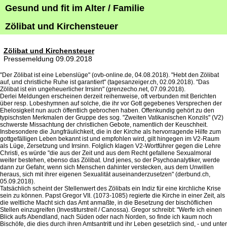
Gesund und fit im Alter / Familie
Zölibat und Kirchensteuer
Zölibat und Kirchensteuer
Pressemeldung 09.09.2018
"Der Zölibat ist eine Lebenslüge" (ovb-online.de, 04.08.2018). "Hebt den Zölibat
auf, und christliche Ruhe ist garantiert" (tagesanzeiger.ch, 02.09.2018). "Das
Zölibat ist ein ungeheuerlicher Irrsinn" (grenzecho.net, 07.09.2018).
Derlei Meldungen erscheinen derzeit reihenweise, oft verbunden mit Berichten
über resp. Lobeshymnen auf solche, die ihr vor Gott gegebenes Versprechen der
Ehelosigkeit nun auch öffentlich gebrochen haben. Offenkundig gehört zu den
typischsten Merkmalen der Gruppe des sog. "Zweiten Vatikanischen Konzils" (V2)
schwerste Missachtung der christlichen Gebote, namentlich der Keuschheit.
Insbesondere die Jungfräulichkeit, die in der Kirche als hervorragende Hilfe zum
gottgefälligen Leben bekannt ist und empfohlen wird, gilt hingegen im V2-Raum
als Lüge, Zersetzung und Irrsinn. Folglich klagen V2-Wortführer gegen die Lehre
Christi, es würde "die aus der Zeit und aus dem Recht gefallene Sexualmoral
weiter bestehen, ebenso das Zölibat. Und jenes, so der Psychoanalytiker, werde
dann zur Gefahr, wenn sich Menschen dahinter verstecken, aus dem Unwillen
heraus, sich mit ihrer eigenen Sexualität auseinanderzusetzen" (derbund.ch,
05.09.2018).
Tatsächlich scheint der Stellenwert des Zölibats ein Indiz für eine kirchliche Krise
sein zu können. Papst Gregor VII. (1073-1085) regierte die Kirche in einer Zeit, als
die weltliche Macht sich das Amt anmaßte, in die Besetzung der bischöflichen
Stellen einzugreifen (Investiturstreit / Canossa). Gregor schreibt: "Werfe ich einen
Blick aufs Abendland, nach Süden oder nach Norden, so finde ich kaum noch
Bischöfe, die dies durch ihren Amtsantritt und ihr Leben gesetzlich sind, - und unter