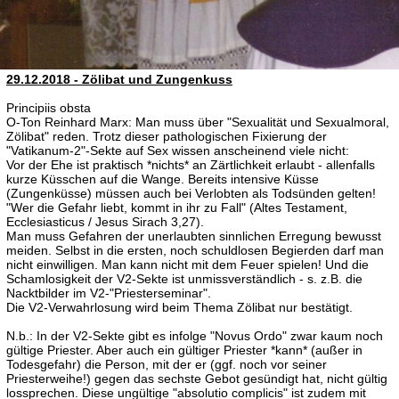
29.12.2018 - Zölibat und Zungenkuss
Principiis obsta
O-Ton Reinhard Marx: Man muss über "Sexualität und Sexualmoral,
Zölibat" reden. Trotz dieser pathologischen Fixierung der
"Vatikanum-2"-Sekte auf Sex wissen anscheinend viele nicht:
Vor der Ehe ist praktisch *nichts* an Zärtlichkeit erlaubt - allenfalls
kurze Küsschen auf die Wange. Bereits intensive Küsse
(Zungenküsse) müssen auch bei Verlobten als Todsünden gelten!
"Wer die Gefahr liebt, kommt in ihr zu Fall" (Altes Testament,
Ecclesiasticus / Jesus Sirach 3,27).
Man muss Gefahren der unerlaubten sinnlichen Erregung bewusst
meiden. Selbst in die ersten, noch schuldlosen Begierden darf man
nicht einwilligen. Man kann nicht mit dem Feuer spielen! Und die
Schamlosigkeit der V2-Sekte ist unmissverständlich - s. z.B. die
Nacktbilder im V2-"Priesterseminar".
Die V2-Verwahrlosung wird beim Thema Zölibat nur bestätigt.
N.b.: In der V2-Sekte gibt es infolge "Novus Ordo" zwar kaum noch
gültige Priester. Aber auch ein gültiger Priester *kann* (außer in
Todesgefahr) die Person, mit der er (ggf. noch vor seiner
Priesterweihe!) gegen das sechste Gebot gesündigt hat, nicht gültig
lossprechen. Diese ungültige "absolutio complicis" ist zudem mit