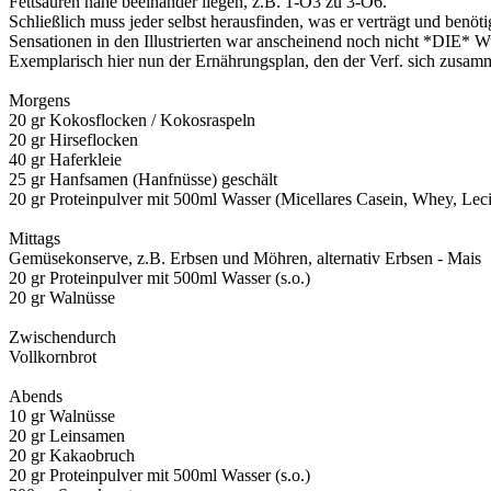
Fettsäuren nahe beeinander liegen, z.B. 1-O3 zu 3-O6.
Schließlich muss jeder selbst herausfinden, was er verträgt und benö
Sensationen in den Illustrierten war anscheinend noch nicht *DIE* Wu
Exemplarisch hier nun der Ernährungsplan, den der Verf. sich zusamm
Morgens
20 gr Kokosflocken / Kokosraspeln
20 gr Hirseflocken
40 gr Haferkleie
25 gr Hanfsamen (Hanfnüsse) geschält
20 gr Proteinpulver mit 500ml Wasser (Micellares Casein, Whey, Leci
Mittags
Gemüsekonserve, z.B. Erbsen und Möhren, alternativ Erbsen - Mais
20 gr Proteinpulver mit 500ml Wasser (s.o.)
20 gr Walnüsse
Zwischendurch
Vollkornbrot
Abends
10 gr Walnüsse
20 gr Leinsamen
20 gr Kakaobruch
20 gr Proteinpulver mit 500ml Wasser (s.o.)