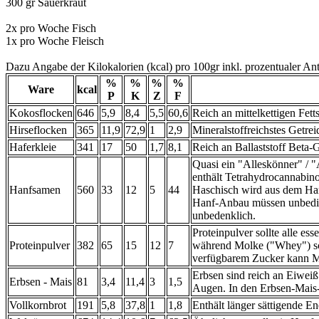
300 gr Sauerkraut
2x pro Woche Fisch
1x pro Woche Fleisch
Dazu Angabe der Kilokalorien (kcal) pro 100gr inkl. prozentualer An
%
%
%
%
Ware
kcal
P
K
Z
F
Kokosflocken
646
5,9
8,4
5,5
60,6
Reich an mittelkettigen Fett
Hirseflocken
365
11,9
72,9
1
2,9
Mineralstoffreichstes Getrei
Haferkleie
341
17
50
1,7
8,1
Reich an Ballaststoff Beta-
Quasi ein "Alleskönner" / 
enthält Tetrahydrocannabin
Hanfsamen
560
33
12
5
44
Haschisch wird aus dem Harz
Hanf-Anbau müssen unbeding
unbedenklich.
Proteinpulver sollte alle es
Proteinpulver
382
65
15
12
7
während Molke ("Whey") schn
verfügbarem Zucker kann Ma
Erbsen sind reich an Eiweiß 
Erbsen - Mais
81
3,4
11,4
3
1,5
Augen. In den Erbsen-Mais-K
Vollkornbrot
191
5,8
37,8
1
1,8
Enthält länger sättigende E