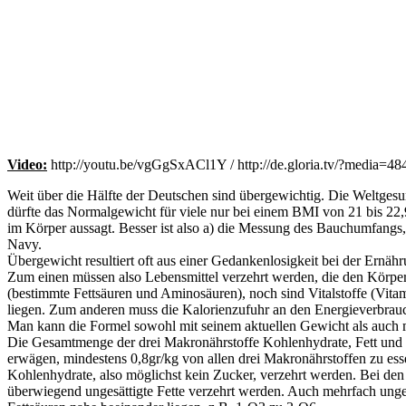
Video:
http://youtu.be/vgGgSxACl1Y / http://de.gloria.tv/?media=4
Weit über die Hälfte der Deutschen sind übergewichtig. Die Weltges
dürfte das Normalgewicht für viele nur bei einem BMI von 21 bis 22,9 
im Körper aussagt. Besser ist also a) die Messung des Bauchumfangs, 
Navy.
Übergewicht resultiert oft aus einer Gedankenlosigkeit bei der Ernäh
Zum einen müssen also Lebensmittel verzehrt werden, die den Körper m
(bestimmte Fettsäuren und Aminosäuren), noch sind Vitalstoffe (Vita
liegen. Zum anderen muss die Kalorienzufuhr an den Energieverbrauch
Man kann die Formel sowohl mit seinem aktuellen Gewicht als auch 
Die Gesamtmenge der drei Makronährstoffe Kohlenhydrate, Fett und
erwägen, mindestens 0,8gr/kg von allen drei Makronährstoffen zu e
Kohlenhydrate, also möglichst kein Zucker, verzehrt werden. Bei den 
überwiegend ungesättigte Fette verzehrt werden. Auch mehrfach unges