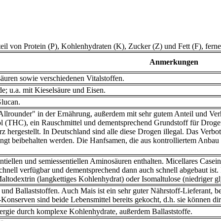
teil von Protein (P), Kohlenhydraten (K), Zucker (Z) und Fett (F), fer
Anmerkungen
säuren sowie verschiedenen Vitalstoffen.
de; u.a. mit Kieselsäure und Eisen.
Glucan.
"Allrounder" in der Ernährung, außerdem mit sehr gutem Anteil und V
ol (THC), ein Rauschmittel und dementsprechend Grundstoff für Droge
 hergestellt. In Deutschland sind alle diese Drogen illegal. Das Verb
t beibehalten werden. Die Hanfsamen, die aus kontrolliertem Anbau in
sentiellen und semiessentiellen Aminosäuren enthalten. Micellares Casei
ell verfügbar und dementsprechend dann auch schnell abgebaut ist. Ko
ltodextrin (langkettiges Kohlenhydrat) oder Isomaltulose (niedriger 
und Ballaststoffen. Auch Mais ist ein sehr guter Nährstoff-Lieferant, 
onserven sind beide Lebensmittel bereits gekocht, d.h. sie können di
nergie durch komplexe Kohlenhydrate, außerdem Ballaststoffe.