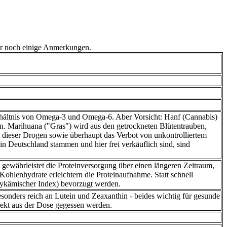
ner noch einige Anmerkungen.
erhältnis von Omega-3 und Omega-6. Aber Vorsicht: Hanf (Cannabis)
n. Marihuana ("Gras") wird aus den getrockneten Blütentrauben,
ot dieser Drogen sowie überhaupt das Verbot von unkontrolliertem
 Deutschland stammen und hier frei verkäuflich sind, sind
n gewährleistet die Proteinversorgung über einen längeren Zeitraum,
hlenhydrate erleichtern die Proteinaufnahme. Statt schnell
glykämischer Index) bevorzugt werden.
besonders reich an Lutein und Zeaxanthin - beides wichtig für gesunde
rekt aus der Dose gegessen werden.