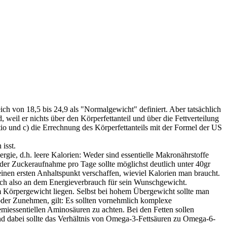
h von 18,5 bis 24,9 als "Normalgewicht" definiert. Aber tatsächlich
 weil er nichts über den Körperfettanteil und über die Fettverteilung
tio und c) die Errechnung des Körperfettanteils mit der Formel der US
isst.
rgie, d.h. leere Kalorien: Weder sind essentielle Makronährstoffe
der Zuckeraufnahme pro Tage sollte möglichst deutlich unter 40gr
inen ersten Anhaltspunkt verschaffen, wieviel Kalorien man braucht.
ch also an dem Energieverbrauch für sein Wunschgewicht.
Körpergewicht liegen. Selbst bei hohem Übergewicht sollte man
der Zunehmen, gilt: Es sollten vornehmlich komplexe
emiessentiellen Aminosäuren zu achten. Bei den Fetten sollen
nd dabei sollte das Verhältnis von Omega-3-Fettsäuren zu Omega-6-