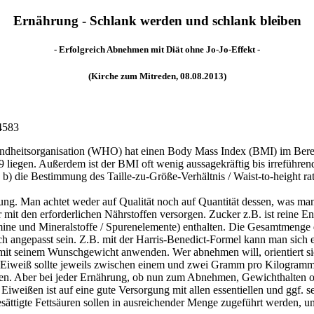
Ernährung - Schlank werden und schlank bleiben
- Erfolgreich Abnehmen mit Diät ohne Jo-Jo-Effekt -
(Kirche zum Mitreden, 08.08.2013)
84583
undheitsorganisation (WHO) hat einen Body Mass Index (BMI) im Bereic
liegen. Außerdem ist der BMI oft wenig aussagekräftig bis irreführend,
b) die Bestimmung des Taille-zu-Größe-Verhältnis / Waist-to-height ra
rung. Man achtet weder auf Qualität noch auf Quantität dessen, was man 
it den erforderlichen Nährstoffen versorgen. Zucker z.B. ist reine Ene
mine und Mineralstoffe / Spurenelemente) enthalten. Die Gesamtmenge 
 angepasst sein. Z.B. mit der Harris-Benedict-Formel kann man sich e
mit seinem Wunschgewicht anwenden. Wer abnehmen will, orientiert si
 Eiweiß sollte jeweils zwischen einem und zwei Gramm pro Kilogramm 
ssen. Aber bei jeder Ernährung, ob nun zum Abnehmen, Gewichthalten o
Eiweißen ist auf eine gute Versorgung mit allen essentiellen und ggf. s
ättigte Fettsäuren sollen in ausreichender Menge zugeführt werden, u