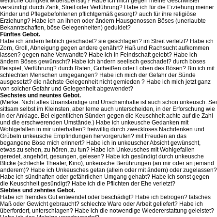
weltliche Obrigkeit widerspenstig? Habe ich mich gegen meine Geschwister
versündigt durch Zank, Streit oder Verführung? Habe ich für die Erziehung meiner
Kinder und Pflegebefohlenen pflichtgemäß gesorgt? auch für ihre religiöse
Erziehung? Habe ich an ihnen oder ändern Hausgenossen Böses (unerlaubte
Bekanntschaften, böse Gelegenheiten) geduldet?
Fünftes Gebot.
Habe ich ändern leiblich geschadet? sie geschlagen? im Streit verletzt? Habe ich
Zorn, Groll, Abneigung gegen andere genährt? Haß und Rachsucht aufkommen
lassen? gegen nahe Verwandte? Habe ich in Feindschaft gelebt? Habe ich
ändern Böses gewünscht? Habe ich ändern seelisch geschadet? durch böses
Beispiel, Verführung? durch Raten, Gutheißen oder Loben des Bösen? Bin ich mit
schlechten Menschen umgegangen? Habe ich mich der Gefahr der Sünde
ausgesetzt? die nächste Gelegenheit nicht gemieden ? Habe ich mich jetzt ganz
von solcher Gefahr und Gelegenheit abgewendet?
Sechstes und neuntes Gebot.
(Merke: Nicht alles Unanständige und Unschamhafte ist auch schon unkeusch. Sei
sittsam selbst im Kleinsten, aber lerne auch unterscheiden, in der Erforschung wie
in der Anklage. Bei eigentlichen Sünden gegen die Keuschheit achte auf die Zahl
und die erschwerenden Umstände.) Habe ich unkeusche Gedanken mit
Wohlgefallen in mir unterhalten? freiwillig durch zweckloses Nachdenken und
Grübeln unkeusche Empfindungen hervorgerufen? mit Freuden an das
begangene Böse mich erinnert? Habe ich in unkeuscher Absicht gewünscht,
etwas zu sehen, zu hören, zu tun? Habe ich Unkeusches mit Wohlgefallen
geredet, angehört, gesungen, gelesen? Habe ich gesündigt durch unkeusche
Blicke (schlechte Theater, Kino), unkeusche Berührungen (an mir oder an jemand
anderem)? Habe ich Unkeusches getan (allein oder mit ändern) oder zugelassen?
Habe ich sündhaften oder gefährlichen Umgang gehabt? Habe ich sonst gegen
die Keuschheit gesündigt? Habe ich die Pflichten der Ehe verletzt?
Siebtes und zehntes Gebot.
Habe ich fremdes Gut entwendet oder beschädigt? Habe ich betrogen? falsches
Maß oder Gewicht gebraucht? schlechte Ware oder Arbeit geliefert? Habe ich
überfordert, unterschlagen? Habe ich die notwendige Wiedererstattung geleistet?