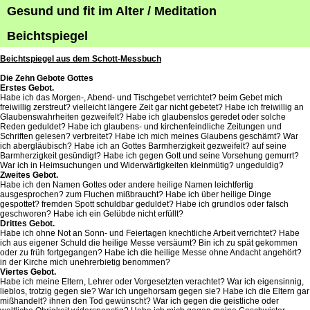
Gesund und fit im Alter / Meditation
Beichtspiegel
Beichtspiegel aus dem Schott-Messbuch
Die Zehn Gebote Gottes
Erstes Gebot.
Habe ich das Morgen-, Abend- und Tischgebet verrichtet? beim Gebet mich
freiwillig zerstreut? vielleicht längere Zeit gar nicht gebetet? Habe ich freiwillig an
Glaubenswahrheiten gezweifelt? Habe ich glaubenslos geredet oder solche
Reden geduldet? Habe ich glaubens- und kirchenfeindliche Zeitungen und
Schriften gelesen? verbreitet? Habe ich mich meines Glaubens geschämt? War
ich abergläubisch? Habe ich an Gottes Barmherzigkeit gezweifelt? auf seine
Barmherzigkeit gesündigt? Habe ich gegen Gott und seine Vorsehung gemurrt?
War ich in Heimsuchungen und Widerwärtigkeiten kleinmütig? ungeduldig?
Zweites Gebot.
Habe ich den Namen Gottes oder andere heilige Namen leichtfertig
ausgesprochen? zum Fluchen mißbraucht? Habe ich über heilige Dinge
gespottet? fremden Spott schuldbar geduldet? Habe ich grundlos oder falsch
geschworen? Habe ich ein Gelübde nicht erfüllt?
Drittes Gebot.
Habe ich ohne Not an Sonn- und Feiertagen knechtliche Arbeit verrichtet? Habe
ich aus eigener Schuld die heilige Messe versäumt? Bin ich zu spät gekommen
oder zu früh fortgegangen? Habe ich die heilige Messe ohne Andacht angehört?
in der Kirche mich unehrerbietig benommen?
Viertes Gebot.
Habe ich meine Eltern, Lehrer oder Vorgesetzten verachtet? War ich eigensinnig,
lieblos, trotzig gegen sie? War ich ungehorsam gegen sie? Habe ich die Eltern gar
mißhandelt? ihnen den Tod gewünscht? War ich gegen die geistliche oder