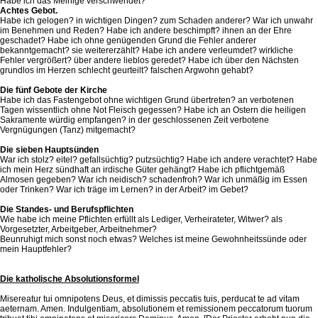
Habe ich das Meinige verschwendet?
Achtes Gebot.
Habe ich gelogen? in wichtigen Dingen? zum Schaden anderer? War ich unwahr
im Benehmen und Reden? Habe ich andere beschimpft? ihnen an der Ehre
geschadet? Habe ich ohne genügenden Grund die Fehler anderer
bekanntgemacht? sie weitererzählt? Habe ich andere verleumdet? wirkliche
Fehler vergrößert? über andere lieblos geredet? Habe ich über den Nächsten
grundlos im Herzen schlecht geurteilt? falschen Argwohn gehabt?
Die fünf Gebote der Kirche
Habe ich das Fastengebot ohne wichtigen Grund übertreten? an verbotenen
Tagen wissentlich ohne Not Fleisch gegessen? Habe ich an Ostern die heiligen
Sakramente würdig empfangen? in der geschlossenen Zeit verbotene
Vergnügungen (Tanz) mitgemacht?
Die sieben Hauptsünden
War ich stolz? eitel? gefallsüchtig? putzsüchtig? Habe ich andere verachtet? Habe
ich mein Herz sündhaft an irdische Güter gehängt? Habe ich pflichtgemäß
Almosen gegeben? War ich neidisch? schadenfroh? War ich unmäßig im Essen
oder Trinken? War ich träge im Lernen? in der Arbeit? im Gebet?
Die Standes- und Berufspflichten
Wie habe ich meine Pflichten erfüllt als Lediger, Verheirateter, Witwer? als
Vorgesetzter, Arbeitgeber, Arbeitnehmer?
Beunruhigt mich sonst noch etwas? Welches ist meine Gewohnheitssünde oder
mein Hauptfehler?
Die katholische Absolutionsformel
Misereatur tui omnipotens Deus, et dimissis peccatis tuis, perducat te ad vitam
aeternam. Amen. Indulgentiam, absolutionem et remissionem peccatorum tuorum