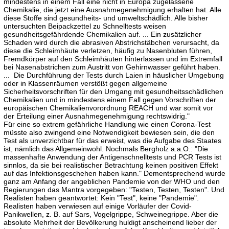
mindestens in einem Fall eine nicht in Europa zugelassene
Chemikalie, die jetzt eine Ausnahmegenehmigung erhalten hat. Alle
diese Stoffe sind gesundheits- und umweltschädlich. Alle bisher
untersuchten Beipackzettel zu Schnelltests weisen
gesundheitsgefährdende Chemikalien auf. ... Ein zusätzlicher
Schaden wird durch die abrasiven Abstrichstäbchen verursacht, da
diese die Schleimhäute verletzen, häufig zu Nasenbluten führen,
Fremdkörper auf den Schleimhäuten hinterlassen und im Extremfall
bei Nasenabstrichen zum Austritt von Gehirnwasser geführt haben.
... Die Durchführung der Tests durch Laien in häuslicher Umgebung
oder in Klassenräumen verstößt gegen allgemeine
Sicherheitsvorschriften für den Umgang mit gesundheitsschädlichen
Chemikalien und in mindestens einem Fall gegen Vorschriften der
europäischen Chemikalienvorordnung REACH und war somit vor
der Erteilung einer Ausnahmegenehmigung rechtswidrig."
Für eine so extrem gefährliche Handlung wie einen Corona-Test
müsste also zwingend eine Notwendigkeit bewiesen sein, die den
Test als unverzichtbar für das erweist, was die Aufgabe des Staates
ist, nämlich das Allgemeinwohl. Nochmals Bergholz a.a.O.: "Die
massenhafte Anwendung der Antigenschnelltests und PCR Tests ist
sinnlos, da sie bei realistischer Betrachtung keinen positiven Effekt
auf das Infektionsgeschehen haben kann." Dementsprechend wurde
ganz am Anfang der angeblichen Pandemie von der WHO und den
Regierungen das Mantra vorgegeben: "Testen, Testen, Testen". Und
Realisten haben geantwortet: Kein "Test", keine "Pandemie".
Realisten haben verwiesen auf einige Vorläufer der Covid-
Panikwellen, z. B. auf Sars, Vogelgrippe, Schweinegrippe. Aber die
absolute Mehrheit der Bevölkerung huldigt anscheinend lieber der