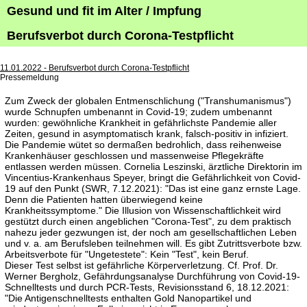
Gesund und fit im Alter / Impfung
Berufsverbot durch Corona-Testpflicht
11.01.2022 - Berufsverbot durch Corona-Testpflicht
Pressemeldung
Zum Zweck der globalen Entmenschlichung ("Transhumanismus")
wurde Schnupfen umbenannt in Covid-19; zudem umbenannt
wurden: gewöhnliche Krankheit in gefährlichste Pandemie aller
Zeiten, gesund in asymptomatisch krank, falsch-positiv in infiziert.
Die Pandemie wütet so dermaßen bedrohlich, dass reihenweise
Krankenhäuser geschlossen und massenweise Pflegekräfte
entlassen werden müssen. Cornelia Leszinski, ärztliche Direktorin im
Vincentius-Krankenhaus Speyer, bringt die Gefährlichkeit von Covid-
19 auf den Punkt (SWR, 7.12.2021): "Das ist eine ganz ernste Lage.
Denn die Patienten hatten überwiegend keine
Krankheitssymptome." Die Illusion von Wissenschaftlichkeit wird
gestützt durch einen angeblichen "Corona-Test", zu dem praktisch
nahezu jeder gezwungen ist, der noch am gesellschaftlichen Leben
und v. a. am Berufsleben teilnehmen will. Es gibt Zutrittsverbote bzw.
Arbeitsverbote für "Ungetestete": Kein "Test", kein Beruf.
Dieser Test selbst ist gefährliche Körperverletzung. Cf. Prof. Dr.
Werner Bergholz, Gefährdungsanalyse Durchführung von Covid-19-
Schnelltests und durch PCR-Tests, Revisionsstand 6, 18.12.2021:
"Die Antigenschnelltests enthalten Gold Nanopartikel und