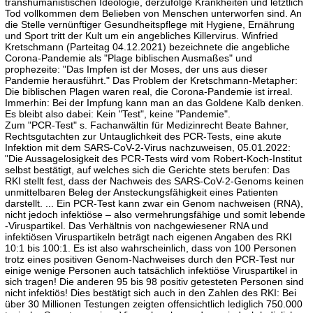
transhumanistischen Ideologie, derzufolge Krankheiten und letztlich
Tod vollkommen dem Belieben von Menschen unterworfen sind. An
die Stelle vernünftiger Gesundheitspflege mit Hygiene, Ernährung
und Sport tritt der Kult um ein angebliches Killervirus. Winfried
Kretschmann (Parteitag 04.12.2021) bezeichnete die angebliche
Corona-Pandemie als "Plage biblischen Ausmaßes" und
prophezeite: "Das Impfen ist der Moses, der uns aus dieser
Pandemie herausführt." Das Problem der Kretschmann-Metapher:
Die biblischen Plagen waren real, die Corona-Pandemie ist irreal.
Immerhin: Bei der Impfung kann man an das Goldene Kalb denken.
Es bleibt also dabei: Kein "Test", keine "Pandemie".
Zum "PCR-Test" s. Fachanwältin für Medizinrecht Beate Bahner,
Rechtsgutachten zur Untauglichkeit des PCR-Tests, eine akute
Infektion mit dem SARS-CoV-2-Virus nachzuweisen, 05.01.2022:
"Die Aussagelosigkeit des PCR-Tests wird vom Robert-Koch-Institut
selbst bestätigt, auf welches sich die Gerichte stets berufen: Das
RKI stellt fest, dass der Nachweis des SARS-CoV-2-Genoms keinen
unmittelbaren Beleg der Ansteckungsfähigkeit eines Patienten
darstellt. ... Ein PCR-Test kann zwar ein Genom nachweisen (RNA),
nicht jedoch infektiöse – also vermehrungsfähige und somit lebende
-Viruspartikel. Das Verhältnis von nachgewiesener RNA und
infektiösen Viruspartikeln beträgt nach eigenen Angaben des RKI
10:1 bis 100:1. Es ist also wahrscheinlich, dass von 100 Personen
trotz eines positiven Genom-Nachweises durch den PCR-Test nur
einige wenige Personen auch tatsächlich infektiöse Viruspartikel in
sich tragen! Die anderen 95 bis 98 positiv getesteten Personen sind
nicht infektiös! Dies bestätigt sich auch in den Zahlen des RKI: Bei
über 30 Millionen Testungen zeigten offensichtlich lediglich 750.000