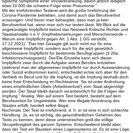
typische Symptome einer Viruserkrankung, davon jedoch lediglich
etwa 10.000 die schwere Folge einer Pneumonie."
Mit der irreführenden Testerei wird die große Irreführung der
Corona-Pandemie betrieben, und damit auch das Berufsverbot
erzwungen. Und bevor man behauptet, dass man ja kein
Berufsverbot hat, wenn man sich nur testen lässt: Mit Blick auf die
angekündigte Impfpflicht betont das Netzwerk Kritische Richter und
Staatsanwälte n.e.V. (Impfnebenwirkungen und Menschenwürde –
Warum eine Impfpflicht gegen Art. 1 Abs. 1 GG verstößt,
17.12.2021): "Das hier Gesagte gilt auch nicht nur für eine
allgemeine Impfpflicht, sondern auch für die jetzt gesetzlich
beschlossene Impfpflicht für bestimmte Berufsgruppen (§ 20a
Infektionsschutzgesetz). Der/Die Einzelne kann sich dieser
Impfpflicht zwar durch die Aufgabe seines Berufes entziehen
(während man der allgemeinen Impfpflicht nur durch Auswanderung
oder Suizid entkommen kann), entscheidet er/sie sich aber für den
Verbleib im Beruf und für die Impfung, ist die Impfung deshalb doch
keine freie Entscheidung im Rechtssinne. Sie ist unter Androhung
eines empfindlichen Übels (Arbeitsverlust!) vom Staat abgenötigt
worden. Der Staat bleibt danach verantwortlich für die Folgen der
Impfung." Analog: Wer auf einem Test besteht, besteht auf dem
Berufsverbot für Ungetestete. Wer eine illegale Anordnung des
Staates erfüllt, handelt selbst illegal.
Nochmals: Der Test ist irreführend, d. h. er ist eine in sich schlechte
Handlung. Ja, es ist wichtig, die gesundheitlichen Gefahren des
Tests zu kennen, denn diese unterstreichen grell die völlige
Skrupellosigkeit des ganzen Systems. Entscheidend bleibt aber,
dass der Test ein Baustein eines Lügensystems ist. Es ist eine Lüge,