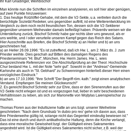
Ihr Karl Gnädinger, Weihbischof
Man könnte nun die Schriften im einzelnen analysieren, es soll hier aber genügen,
auf zwei Punkte hinzuweisen:
1. Das heutige Rotzlöffel-Gehabe, mit dem die V2-Sekte, u.a. vertreten durch die
berüchtigte Sozietät Redeker, uns gegenüber auftritt, ist eine Weiterentwicklung im
Vergleich zu dem noch recht freundlichen Ton, dessen sich die V2-Sektierer
gegenüber unserem Weihevater damals befleißigt haben. Präventiv weisen wir die
Unterstellung zurück, Bischof Schmitz habe gar nichts über uns gewusst, als er
uns weihte, und / oder verurteile unseren Kampf gegen das Reich des Satans.
Hier Ausschnitte aus Briefen, die Bischof Schmitz a) an Heller und b) an uns
geschrieben hat.
a) an Heller 26.09.1996: "Es ist zutreffend, daß ich Hw. L. am 2. März ds. J. zum
Priester weihte. Dies geschah auf Bitten des damaligen Regens des
Priesterseminars "Hl. Blut", München, Hw. Herrn James. Hw. L. wies
ausgezeichnete Referenzen vor. Die Abschlußprüfung an der Theol. Hochschule
Chur bestand Hw. L. mit der Note "sehr gut". Sowohl in der "Andreas"-Gemeinde
Karlsruhe als auch in "St. Gebhard" zu Schwenningen hinterließ dieser Herr einen
vorzüglichen Eindruck."
b) an uns 17.10.1996: "Ihre Schrift "Der Begriff röm.-kath." zeigt einen analytischen
Verstand. Empfangen Sie meinen Glückwunsch!"
2. Es gereicht Bischof Schmitz sehr zur Ehre, dass er den Sirenenrufen aus der
V2-Sekte nicht erlegen ist und es vorgezogen hat, lieber in sehr bescheidenen
Verhältnissen zu leben, als sich zur Marionette von Wojtylas Laienspielschar zu
machen.
Thomas Floren aus der Indultszene hatte an uns bzgl. unserer Weihelinie
geschrieben: "Nach dem Grundsatz 'in dubio pro reo' gehe ich davon aus, dass
Ihre Priesterweihe gültig ist, solange nicht das Gegenteil eindeutig bewiesen ist."
Das ist eine durch und durch antikatholische Haltung, denn die Kirche verlangt,
dass eine moralische Gewissheit bzgl. der Gültigkeit eines Sakramentes
angestrebt wird. Ist die Gültigkeit eines Sakramentes nicht sicher, z.B. weil der