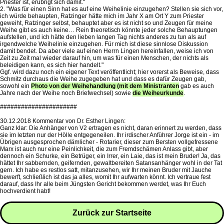
Priester ist, erübrigt sich damit."
2. "Was für einen Sinn hat es auf eine Weihelinie einzugehen? Stellen sie sich vor,
ich würde behaupten, Ratzinger hätte mich im Jahr X am Ort Y zum Priester
geweiht, Ratzinger selbst, behauptet aber es ist nicht so und Zeugen für meine
Weihe gibt es auch keine… Rein theoretisch könnte jeder solche Behauptungen
aufstellen, und ich hätte den lieben langen Tag nichts anderes zu tun als auf
irgendwelche Weihelinie einzugehen. Für mich ist diese sinnlose Diskussion
damit bendet. Da aber viele auf einen Herrn Lingen hereinfallen, weise ich von
Zeit zu Zeit mal wieder darauf hin, um was für einen Menschen, der nichts als
beleidigen kann, es sich hier handelt."
Ggf. wird dazu noch ein eigener Text veröffentlicht; hier vorerst als Beweise, dass
Schmitz durchaus die Weihe zugegeben hat und dass es dafür Zeugen gab,
sowohl ein
Photo von der Weihehandlung (mit dem Ministranten
gab es auch
Jahre nach der Weihe noch Briefwechsel) sowie
die Weiheurkunde
.
######################
30.12.2018 Kommentar von Dr. Esther Lingen:
Ganz klar: Die Anhänger von V2 ertragen es nicht, daran erinnert zu werden, dass
sie im letzten nur der Hölle entgegeneilen. Ihr irdischer Anführer Jorge ist ein - im
Übrigen ausgesprochen dämlicher - Rotarier, dieser zum Bersten vollgefressene
Marx ist auch nur eine Peinlichkeit, die zum Fremdschämen Anlass gibt, aber
dennoch ein Schurke, ein Betrüger, ein Irrer, ein Laie, das ist mein Bruder! Ja, das
hättet Ihr sabbernden, geifernden, gewaltbereiten Satansanhänger wohl in der Tat
gern. Ich habe es restlos satt, mitanzusehen, wir Ihr meinen Bruder mit Jauche
bewerft, schließlich ist das ja alles, womit Ihr aufwarten könnt. Ich vertraue fest
darauf, dass Ihr alle beim Jüngsten Gericht bekommen werdet, was Ihr Euch
hochverdient habt!
Zurück zur Startseite