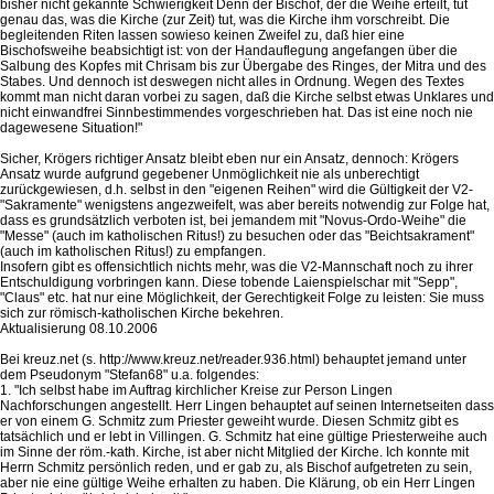
bisher nicht gekannte Schwierigkeit Denn der Bischof, der die Weihe erteilt, tut
genau das, was die Kirche (zur Zeit) tut, was die Kirche ihm vorschreibt. Die
begleitenden Riten lassen sowieso keinen Zweifel zu, daß hier eine
Bischofsweihe beabsichtigt ist: von der Handauflegung angefangen über die
Salbung des Kopfes mit Chrisam bis zur Übergabe des Ringes, der Mitra und des
Stabes. Und dennoch ist deswegen nicht alles in Ordnung. Wegen des Textes
kommt man nicht daran vorbei zu sagen, daß die Kirche selbst etwas Unklares und
nicht einwandfrei Sinnbestimmendes vorgeschrieben hat. Das ist eine noch nie
dagewesene Situation!"
Sicher, Krögers richtiger Ansatz bleibt eben nur ein Ansatz, dennoch: Krögers
Ansatz wurde aufgrund gegebener Unmöglichkeit nie als unberechtigt
zurückgewiesen, d.h. selbst in den "eigenen Reihen" wird die Gültigkeit der V2-
"Sakramente" wenigstens angezweifelt, was aber bereits notwendig zur Folge hat,
dass es grundsätzlich verboten ist, bei jemandem mit "Novus-Ordo-Weihe" die
"Messe" (auch im katholischen Ritus!) zu besuchen oder das "Beichtsakrament"
(auch im katholischen Ritus!) zu empfangen.
Insofern gibt es offensichtlich nichts mehr, was die V2-Mannschaft noch zu ihrer
Entschuldigung vorbringen kann. Diese tobende Laienspielschar mit "Sepp",
"Claus" etc. hat nur eine Möglichkeit, der Gerechtigkeit Folge zu leisten: Sie muss
sich zur römisch-katholischen Kirche bekehren.
Aktualisierung 08.10.2006
Bei kreuz.net (s. http://www.kreuz.net/reader.936.html) behauptet jemand unter
dem Pseudonym "Stefan68" u.a. folgendes:
1. "Ich selbst habe im Auftrag kirchlicher Kreise zur Person Lingen
Nachforschungen angestellt. Herr Lingen behauptet auf seinen Internetseiten dass
er von einem G. Schmitz zum Priester geweiht wurde. Diesen Schmitz gibt es
tatsächlich und er lebt in Villingen. G. Schmitz hat eine gültige Priesterweihe auch
im Sinne der röm.-kath. Kirche, ist aber nicht Mitglied der Kirche. Ich konnte mit
Herrn Schmitz persönlich reden, und er gab zu, als Bischof aufgetreten zu sein,
aber nie eine gültige Weihe erhalten zu haben. Die Klärung, ob ein Herr Lingen