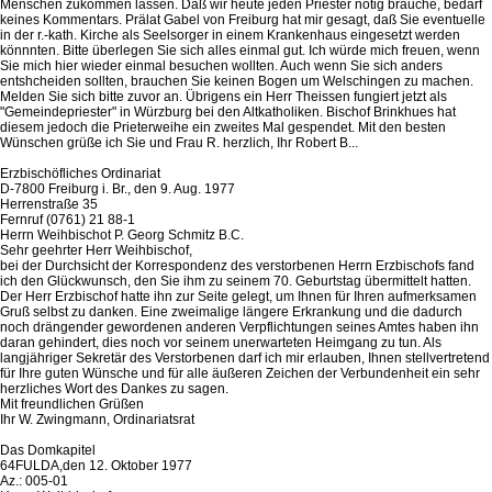
Menschen zukommen lassen. Daß wir heute jeden Priester nötig brauche, bedarf
keines Kommentars. Prälat Gabel von Freiburg hat mir gesagt, daß Sie eventuelle
in der r.-kath. Kirche als Seelsorger in einem Krankenhaus eingesetzt werden
könnnten. Bitte überlegen Sie sich alles einmal gut. Ich würde mich freuen, wenn
Sie mich hier wieder einmal besuchen wollten. Auch wenn Sie sich anders
entshcheiden sollten, brauchen Sie keinen Bogen um Welschingen zu machen.
Melden Sie sich bitte zuvor an. Übrigens ein Herr Theissen fungiert jetzt als
"Gemeindepriester" in Würzburg bei den Altkatholiken. Bischof Brinkhues hat
diesem jedoch die Prieterweihe ein zweites Mal gespendet. Mit den besten
Wünschen grüße ich Sie und Frau R. herzlich, Ihr Robert B...
Erzbischöfliches Ordinariat
D-7800 Freiburg i. Br., den 9. Aug. 1977
Herrenstraße 35
Fernruf (0761) 21 88-1
Herrn Weihbischot P. Georg Schmitz B.C.
Sehr geehrter Herr Weihbischof,
bei der Durchsicht der Korrespondenz des verstorbenen Herrn Erzbischofs fand
ich den Glückwunsch, den Sie ihm zu seinem 70. Geburtstag übermittelt hatten.
Der Herr Erzbischof hatte ihn zur Seite gelegt, um Ihnen für Ihren aufmerksamen
Gruß selbst zu danken. Eine zweimalige längere Erkrankung und die dadurch
noch drängender gewordenen anderen Verpflichtungen seines Amtes haben ihn
daran gehindert, dies noch vor seinem unerwarteten Heimgang zu tun. Als
langjähriger Sekretär des Verstorbenen darf ich mir erlauben, Ihnen stellvertretend
für Ihre guten Wünsche und für alle äußeren Zeichen der Verbundenheit ein sehr
herzliches Wort des Dankes zu sagen.
Mit freundlichen Grüßen
Ihr W. Zwingmann, Ordinariatsrat
Das Domkapitel
64FULDA,den 12. Oktober 1977
Az.: 005-01