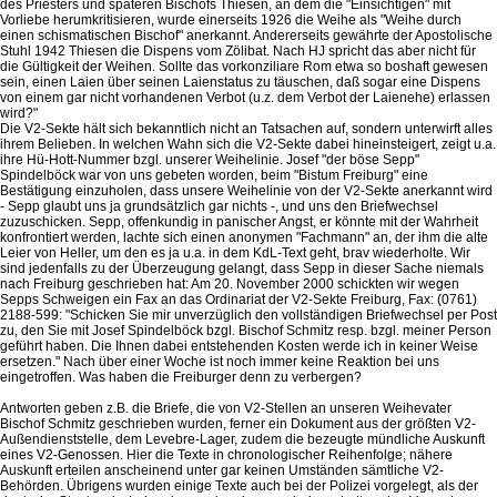
des Priesters und späteren Bischofs Thiesen, an dem die "Einsichtigen" mit
Vorliebe herumkritisieren, wurde einerseits 1926 die Weihe als "Weihe durch
einen schismatischen Bischof" anerkannt. Andererseits gewährte der Apostolische
Stuhl 1942 Thiesen die Dispens vom Zölibat. Nach HJ spricht das aber nicht für
die Gültigkeit der Weihen. Sollte das vorkonziliare Rom etwa so boshaft gewesen
sein, einen Laien über seinen Laienstatus zu täuschen, daß sogar eine Dispens
von einem gar nicht vorhandenen Verbot (u.z. dem Verbot der Laienehe) erlassen
wird?"
Die V2-Sekte hält sich bekanntlich nicht an Tatsachen auf, sondern unterwirft alles
ihrem Belieben. In welchen Wahn sich die V2-Sekte dabei hineinsteigert, zeigt u.a.
ihre Hü-Hott-Nummer bzgl. unserer Weihelinie. Josef "der böse Sepp"
Spindelböck war von uns gebeten worden, beim "Bistum Freiburg" eine
Bestätigung einzuholen, dass unsere Weihelinie von der V2-Sekte anerkannt wird
- Sepp glaubt uns ja grundsätzlich gar nichts -, und uns den Briefwechsel
zuzuschicken. Sepp, offenkundig in panischer Angst, er könnte mit der Wahrheit
konfrontiert werden, lachte sich einen anonymen "Fachmann" an, der ihm die alte
Leier von Heller, um den es ja u.a. in dem KdL-Text geht, brav wiederholte. Wir
sind jedenfalls zu der Überzeugung gelangt, dass Sepp in dieser Sache niemals
nach Freiburg geschrieben hat: Am 20. November 2000 schickten wir wegen
Sepps Schweigen ein Fax an das Ordinariat der V2-Sekte Freiburg, Fax: (0761)
2188-599: "Schicken Sie mir unverzüglich den vollständigen Briefwechsel per Post
zu, den Sie mit Josef Spindelböck bzgl. Bischof Schmitz resp. bzgl. meiner Person
geführt haben. Die Ihnen dabei entstehenden Kosten werde ich in keiner Weise
ersetzen." Nach über einer Woche ist noch immer keine Reaktion bei uns
eingetroffen. Was haben die Freiburger denn zu verbergen?
Antworten geben z.B. die Briefe, die von V2-Stellen an unseren Weihevater
Bischof Schmitz geschrieben wurden, ferner ein Dokument aus der größten V2-
Außendienststelle, dem Levebre-Lager, zudem die bezeugte mündliche Auskunft
eines V2-Genossen. Hier die Texte in chronologischer Reihenfolge; nähere
Auskunft erteilen anscheinend unter gar keinen Umständen sämtliche V2-
Behörden. Übrigens wurden einige Texte auch bei der Polizei vorgelegt, als der