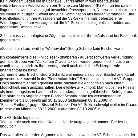
Kein Wunder: Gegen die in über zwei Jahrzehnten in weit über tausend
weitverbreiteten Publikationen bei "Kirche zum Mitreden" (KzM), nun bei pater-
lingen.de sowie bei vielen gut besuchten Presseportalen, Netzwerken etc. konnte
sie immer nur Lügen, Gewalt und eine Kombination aus beiden vorbringen. Eine
Rechtfertigung für ihre Aussagen hat die V2-Sekte niemals geleistet, eine
Widerlegung meiner Aussagen hat die V2-Sekte niemals geleistet - beides aus
gegebener Unmöglichkeit.
Schon massiv pathologische Züge bewies sie in mit ihrem Aufschrei bei Facebook
gegen mich:
»Sie sind ein Laie, weil Ihr "Weihevater" Georg Schmitz kein Bischof war!«
Ich kommentierte dies: »Mit dieser - strafbaren - äußerst schweren Verleumdung
geht die Gruppe von "Vatikanum 2" auch aktuell wieder gegen mich hausieren,
womit sie zusätzlich zu ihrer Verlogenheit auch noch ihre Schizophrenie
unanfechtbar bestätigt.
Zur Erinnerung: Bischof Georg Schmitz war immer als gültiger Bischof anerkannt
gewesen, u.z. sowohl in der "Sedisvakantisten"-Szene als auch in der V2-Gruppe.
Doch nachdem er mich geweiht hatte, suchten die Antichristen nach einer
Möglichkeit, mich auszuschalten. Der effektivste Rufmord: Man gibt einen Priester
als bedeutungslosen Laien und v.a. als skrupellosen, gefährlichen Betrüger aus.
Die plötzlichen Angriffe gegen Bischof Schmitz habe ich verschiedentlich
kommentiert, z.B. bereits am 30.11.2000 (aktualisiert 08.10.2006) in:
"Bistum Freiburg" gegen Bischof Schmitz - Die V2-Sekte schwelgt weiter im Chaos
(Kirche zum Mitreden, 30.11.2000; aktualisiert 08.10.2006)«
Die V2-Sekte legte nach:
"Man könnte auch von einer Kuh die Hände aufgelegt bekommen. Beides ist
ungültig."
Das war alles. Über den Argumentationswert - sowohl der V2-Schrei als auch der