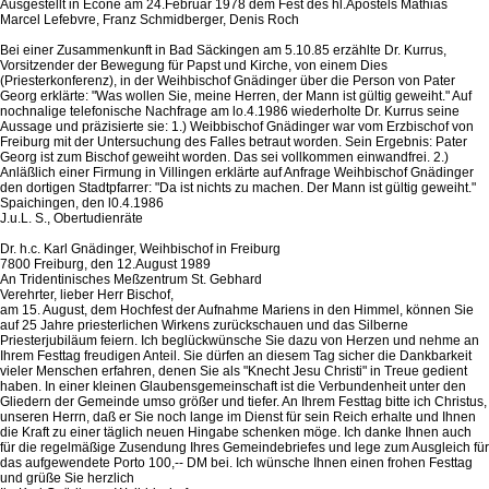
Ausgestellt in Ecône am 24.Februar 1978 dem Fest des hl.Apostels Mathias
Marcel Lefebvre, Franz Schmidberger, Denis Roch
Bei einer Zusammenkunft in Bad Säckingen am 5.10.85 erzählte Dr. Kurrus,
Vorsitzender der Bewegung für Papst und Kirche, von einem Dies
(Priesterkonferenz), in der Weihbischof Gnädinger über die Person von Pater
Georg erklärte: "Was wollen Sie, meine Herren, der Mann ist gültig geweiht." Auf
nochnalige telefonische Nachfrage am lo.4.1986 wiederholte Dr. Kurrus seine
Aussage und präzisierte sie: 1.) Weibbischof Gnädinger war vom Erzbischof von
Freiburg mit der Untersuchung des Falles betraut worden. Sein Ergebnis: Pater
Georg ist zum Bischof geweiht worden. Das sei vollkommen einwandfrei. 2.)
Anläßlich einer Firmung in Villingen erklärte auf Anfrage Weihbischof Gnädinger
den dortigen Stadtpfarrer: "Da ist nichts zu machen. Der Mann ist gültig geweiht."
Spaichingen, den l0.4.1986
J.u.L. S., Obertudienräte
Dr. h.c. Karl Gnädinger, Weihbischof in Freiburg
7800 Freiburg, den 12.August 1989
An Tridentinisches Meßzentrum St. Gebhard
Verehrter, lieber Herr Bischof,
am 15. August, dem Hochfest der Aufnahme Mariens in den Himmel, können Sie
auf 25 Jahre priesterlichen Wirkens zurückschauen und das Silberne
Priesterjubiläum feiern. Ich beglückwünsche Sie dazu von Herzen und nehme an
Ihrem Festtag freudigen Anteil. Sie dürfen an diesem Tag sicher die Dankbarkeit
vieler Menschen erfahren, denen Sie als "Knecht Jesu Christi" in Treue gedient
haben. In einer kleinen Glaubensgemeinschaft ist die Verbundenheit unter den
Gliedern der Gemeinde umso größer und tiefer. An Ihrem Festtag bitte ich Christus,
unseren Herrn, daß er Sie noch lange im Dienst für sein Reich erhalte und Ihnen
die Kraft zu einer täglich neuen Hingabe schenken möge. Ich danke Ihnen auch
für die regelmäßige Zusendung Ihres Gemeindebriefes und lege zum Ausgleich für
das aufgewendete Porto 100,-- DM bei. Ich wünsche Ihnen einen frohen Festtag
und grüße Sie herzlich