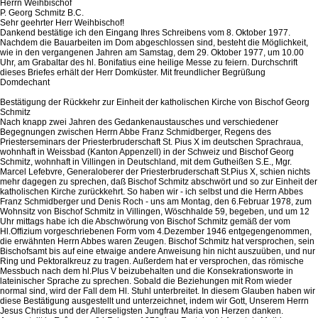
Herrn Weihbischof
P. Georg Schmitz B.C.
Sehr geehrter Herr Weihbischof!
Dankend bestätige ich den Eingang Ihres Schreibens vom 8. Oktober 1977.
Nachdem die Bauarbeiten im Dom abgeschlossen sind, besteht die Möglichkeit,
wie in den vergangenen Jahren am Samstag, dem 29. Oktober 1977, um 10.00
Uhr, am Grabaltar des hl. Bonifatius eine heilige Messe zu feiern. Durchschrift
dieses Briefes erhält der Herr Domküster. Mit freundlicher Begrüßung
Domdechant
Bestätigung der Rückkehr zur Einheit der katholischen Kirche von Bischof Georg
Schmitz
Nach knapp zwei Jahren des Gedankenaustausches und verschiedener
Begegnungen zwischen Herrn Abbe Franz Schmidberger, Regens des
Priesterseminars der Priesterbruderschaft St. Pius X im deutschen Sprachraua,
wohnhaft in Weissbad (Kanton Appenzell) in der Schweiz und Bischof Georg
Schmitz, wohnhaft in Villingen in Deutschland, mit dem Gutheißen S.E., Mgr.
Marcel Lefebvre, Generaloberer der Priesterbruderschaft St.Pius X, schien nichts
mehr dagegen zu sprechen, daß Bischof Schmitz abschwört und so zur Einheit der
katholischen Kirche zurückkehrt. So haben wir - ich selbst und die Herrn Abbes
Franz Schmidberger und Denis Roch - uns am Montag, den 6.Februar 1978, zum
Wohnsitz von Bischof Schmitz in Villingen, Wöschhalde 59, begeben, und um 12
Uhr mittags habe ich die Abschwörung von Bischof Schmitz gemäß der vom
Hl.Offizium vorgeschriebenen Form vom 4.Dezember 1946 entgegengenommen,
die erwähnten Herrn Abbes waren Zeugen. Bischof Schmitz hat versprochen, sein
Bischofsamt bis auf eine etwaige andere Anweisung hin nicht auszuüben, und nur
Ring und Pektoralkreuz zu tragen. Außerdem hat er versprochen, das römische
Messbuch nach dem hl.Plus V beizubehalten und die Konsekrationsworte in
lateinischer Sprache zu sprechen. Sobald die Beziehungen mit Rom wieder
normal sind, wird der Fall dem Hl. Stuhl unterbreitet. In diesem Glauben haben wir
diese Bestätigung ausgestellt und unterzeichnet, indem wir Gott, Unserem Herrn
Jesus Christus und der Allerseligsten Jungfrau Maria von Herzen danken.