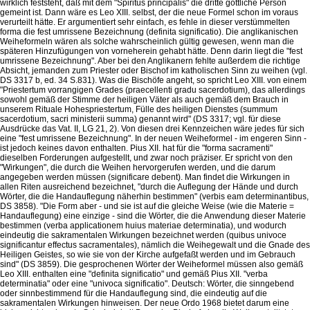
wirklich feststeht, daß mit dem "Spiritus principalis" die dritte göttliche Person
gemeint ist. Dann wäre es Leo XIII. selbst, der die neue Formel schon im voraus
verurteilt hätte. Er argumentiert sehr einfach, es fehle in dieser verstümmelten
forma die fest umrissene Bezeichnung (definita significatio). Die anglikanischen
Weiheformeln wären als solche wahrscheinlich gültig gewesen, wenn man die
späteren Hinzufügungen von vorneherein gehabt hätte. Denn darin liegt die "fest
umrissene Bezeichnung". Aber bei den Anglikanern fehlte außerdem die richtige
Absicht, jemanden zum Priester oder Bischof im katholischen Sinn zu weihen (vgl.
DS 3317 b, ed. 34 S.831). Was die Bischöfe angeht, so spricht Leo XIII. von einem
"Priestertum vorrangigen Grades (praecellenti gradu sacerdotium), das allerdings
sowohl gemäß der Stimme der heiligen Väter als auch gemäß dem Brauch in
unserem Rituale Hohespriestertum, Fülle des heiligen Dienstes (summum
sacerdotium, sacri ministerii summa) genannt wird" (DS 3317; vgl. für diese
Ausdrücke das Vat. II, LG 21, 2). Von diesen drei Kennzeichen wäre jedes für sich
eine "fest umrissene Bezeichnung". In der neuen Weiheformel - im engeren Sinn -
ist jedoch keines davon enthalten. Pius XII. hat für die "forma sacramenti"
dieselben Forderungen aufgestellt, und zwar noch präziser. Er spricht von den
"Wirkungen", die durch die Weihen hervorgerufen werden, und die darum
angegeben werden müssen (significare debent). Man findet die Wirkungen in
allen Riten ausreichend bezeichnet, "durch die Auflegung der Hände und durch
Wörter, die die Handauflegung näherhin bestimmen" (verbis eam determinantibus,
DS 3858). "Die Form aber - und sie ist auf die gleiche Weise (wie die Materie =
Handauflegung) eine einzige - sind die Wörter, die die Anwendung dieser Materie
bestimmen (verba applicationem huius materiae determinatia), und wodurch
eindeutig die sakramentalen Wirkungen bezeichnet werden (quibus univoce
significantur effectus sacramentales), nämlich die Weihegewalt und die Gnade des
Heiligen Geistes, so wie sie von der Kirche aufgefaßt werden und im Gebrauch
sind" (DS 3859). Die gesprochenen Wörter der Weiheformel müssen also gemäß
Leo XIII. enthalten eine "definita significatio" und gemäß Pius XII. "verba
determinatia" oder eine "univoca significatio". Deutsch: Wörter, die sinngebend
oder sinnbestimmend für die Handauflegung sind, die eindeutig auf die
sakramentalen Wirkungen hinweisen. Der neue Ordo 1968 bietet darum eine