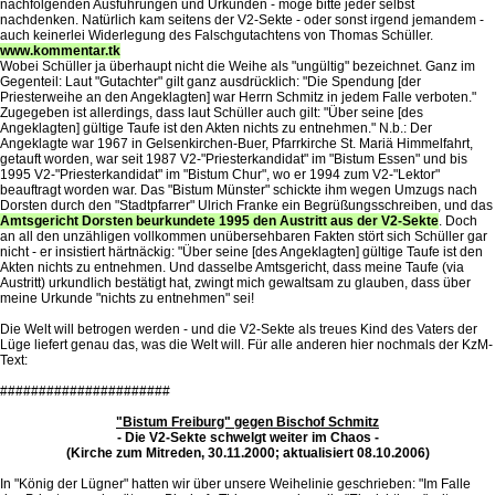
nachfolgenden Ausführungen und Urkunden - möge bitte jeder selbst
nachdenken. Natürlich kam seitens der V2-Sekte - oder sonst irgend jemandem -
auch keinerlei Widerlegung des Falschgutachtens von Thomas Schüller.
www.kommentar.tk
Wobei Schüller ja überhaupt nicht die Weihe als "ungültig" bezeichnet. Ganz im
Gegenteil: Laut "Gutachter" gilt ganz ausdrücklich: "Die Spendung [der
Priesterweihe an den Angeklagten] war Herrn Schmitz in jedem Falle verboten."
Zugegeben ist allerdings, dass laut Schüller auch gilt: "Über seine [des
Angeklagten] gültige Taufe ist den Akten nichts zu entnehmen." N.b.: Der
Angeklagte war 1967 in Gelsenkirchen-Buer, Pfarrkirche St. Mariä Himmelfahrt,
getauft worden, war seit 1987 V2-"Priesterkandidat" im "Bistum Essen" und bis
1995 V2-"Priesterkandidat" im "Bistum Chur", wo er 1994 zum V2-"Lektor"
beauftragt worden war. Das "Bistum Münster" schickte ihm wegen Umzugs nach
Dorsten durch den "Stadtpfarrer" Ulrich Franke ein Begrüßungsschreiben, und das
Amtsgericht Dorsten beurkundete 1995 den Austritt aus der V2-Sekte
. Doch
an all den unzähligen vollkommen unübersehbaren Fakten stört sich Schüller gar
nicht - er insistiert härtnäckig: "Über seine [des Angeklagten] gültige Taufe ist den
Akten nichts zu entnehmen. Und dasselbe Amtsgericht, dass meine Taufe (via
Austritt) urkundlich bestätigt hat, zwingt mich gewaltsam zu glauben, dass über
meine Urkunde "nichts zu entnehmen" sei!
Die Welt will betrogen werden - und die V2-Sekte als treues Kind des Vaters der
Lüge liefert genau das, was die Welt will. Für alle anderen hier nochmals der KzM-
Text:
######################
"Bistum Freiburg" gegen Bischof Schmitz
- Die V2-Sekte schwelgt weiter im Chaos -
(Kirche zum Mitreden, 30.11.2000; aktualisiert 08.10.2006)
In "König der Lügner" hatten wir über unsere Weihelinie geschrieben: "Im Falle