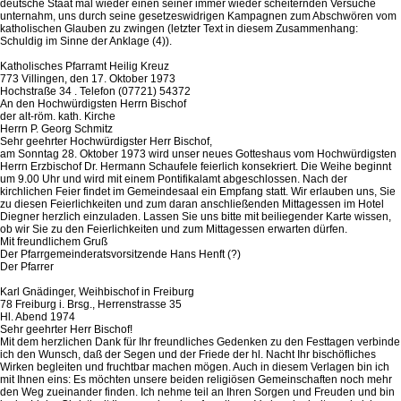
deutsche Staat mal wieder einen seiner immer wieder scheiternden Versuche
unternahm, uns durch seine gesetzeswidrigen Kampagnen zum Abschwören vom
katholischen Glauben zu zwingen (letzter Text in diesem Zusammenhang:
Schuldig im Sinne der Anklage (4)).
Katholisches Pfarramt Heilig Kreuz
773 Villingen, den 17. Oktober 1973
Hochstraße 34 . Telefon (07721) 54372
An den Hochwürdigsten Herrn Bischof
der alt-röm. kath. Kirche
Herrn P. Georg Schmitz
Sehr geehrter Hochwürdigster Herr Bischof,
am Sonntag 28. Oktober 1973 wird unser neues Gotteshaus vom Hochwürdigsten
Herrn Erzbischof Dr. Hermann Schaufele feierlich konsekriert. Die Weihe beginnt
um 9.00 Uhr und wird mit einem Pontifikalamt abgeschlossen. Nach der
kirchlichen Feier findet im Gemeindesaal ein Empfang statt. Wir erlauben uns, Sie
zu diesen Feierlichkeiten und zum daran anschließenden Mittagessen im Hotel
Diegner herzlich einzuladen. Lassen Sie uns bitte mit beiliegender Karte wissen,
ob wir Sie zu den Feierlichkeiten und zum Mittagessen erwarten dürfen.
Mit freundlichem Gruß
Der Pfarrgemeinderatsvorsitzende Hans Henft (?)
Der Pfarrer
Karl Gnädinger, Weihbischof in Freiburg
78 Freiburg i. Brsg., Herrenstrasse 35
Hl. Abend 1974
Sehr geehrter Herr Bischof!
Mit dem herzlichen Dank für Ihr freundliches Gedenken zu den Festtagen verbinde
ich den Wunsch, daß der Segen und der Friede der hl. Nacht Ihr bischöfliches
Wirken begleiten und fruchtbar machen mögen. Auch in diesem Verlagen bin ich
mit Ihnen eins: Es möchten unsere beiden religiösen Gemeinschaften noch mehr
den Weg zueinander finden. Ich nehme teil an Ihren Sorgen und Freuden und bin