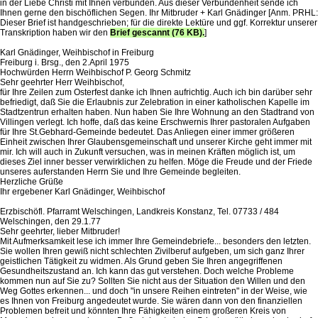
in der Liebe Christi mit Ihnen verbunden. Aus dieser Verbundenheit sende ich
Ihnen gerne den bischöflichen Segen. Ihr Mitbruder + Karl Gnädinger [Anm. PRHL:
Dieser Brief ist handgeschrieben; für die direkte Lektüre und ggf. Korrektur unserer
Transkription haben wir den
Brief gescannt (76 KB).
]
Karl Gnädinger, Weihbischof in Freiburg
Freiburg i. Brsg., den 2.April 1975
Hochwürden Herrn Weihbischof P. Georg Schmitz
Sehr geehrter Herr Weihbischof,
für Ihre Zeilen zum Osterfest danke ich Ihnen aufrichtig. Auch ich bin darüber sehr
befriedigt, daß Sie die Erlaubnis zur Zelebration in einer katholischen Kapelle im
Stadtzentrun erhalten haben. Nun haben Sie Ihre Wohnung an den Stadtrand von
Villingen verlegt. Ich hoffe, daß das keine Erschwernis Ihrer pastoralen Aufgaben
für Ihre St.Gebhard-Gemeinde bedeutet. Das Anliegen einer immer größeren
Einheit zwischen Ihrer Glaubensgemeinschaft und unserer Kirche geht immer mit
mir. Ich will auch in Zukunft versuchen, was in meinen Kräften möglich ist, um
dieses Ziel inner besser verwirklichen zu helfen. Möge die Freude und der Friede
unseres auferstanden Herrn Sie und Ihre Gemeinde begleiten.
Herzliche Grüße
Ihr ergebener Karl Gnädinger, Weihbischof
Erzbischöfl. Pfarramt Welschingen, Landkreis Konstanz, Tel. 07733 / 484
Welschingen, den 29.1.77
Sehr geehrter, lieber Mitbruder!
Mit Aufmerksamkeit lese ich immer Ihre Gemeindebriefe... besonders den letzten.
Sie wollen Ihren gewiß nicht schlechten Zivilberuf aufgeben, um sich ganz Ihrer
geistlichen Tätigkeit zu widmen. Als Grund geben Sie Ihren angegriffenen
Gesundheitszustand an. Ich kann das gut verstehen. Doch welche Probleme
kommen nun auf Sie zu? Sollten Sie nicht aus der Situation den Willen und den
Weg Gottes erkennen... und doch "in unsere Reihen eintreten" in der Weise, wie
es Ihnen von Freiburg angedeutet wurde. Sie wären dann von den finanziellen
Problemen befreit und könnten Ihre Fähigkeiten einem großeren Kreis von