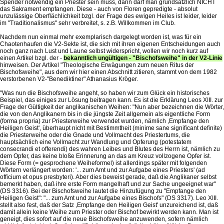
Spender notwendig ein Priester sein muss, dann darf man grundsätzlich NICHT
das Sakrament empfangen. Diese - auch von Floren gepredigte - absolut
unzulässige Oberflächlichkeit bzgl. der Frage des ewigen Heiles ist leider, leider
im "Traditionalismus" sehr verbreitet, s. z.B. Willkommen im Club.
Nachdem nun einmal mehr exemplarisch dargelegt worden ist, was für ein
Chaotenhaufen die V2-Sekte ist, die sich mit ihren eigenen Entscheidungen auch
noch ganz nach Lust und Laune selbst widerspricht, wollen wir noch kurz auf
einen Artikel bzgl. der -
bekanntlich ungültigen - "Bischofsweihe" in der V2-Linie
hinweisen. Der Artikel "Theologische Erwägungen zum neuen Ritus der
Bischofsweihe", aus dem wir hier einen Abschnitt zitieren, stammt von dem 1982
verstorbenen V2-"Benediktiner" Athanasius Kröger.
"Was nun die Bischofsweihe angeht, so haben wir zum Glück ein historisches
Beispiel, das einiges zur Lösung beitragen kann. Es ist die Erklärung Leos XIII. zur
Frage der Gültigkeit der anglikanischen Weihen: "Nun aber bezeichnen die Wörter,
die von den Anglikanern bis in die jüngste Zeit allgemein als eigentliche Form
(forma propria) zur Priesterweihe verwendet wurden, nämlich ,Empfange den
Heiligen Geist', überhaupt nicht mit Bestimmtheit (minime sane significant definite)
die Priesterweihe oder die Gnade und Vollmacht des Priestertums, die
hauptsächlich eine Vollmacht zur Wandlung und Opferung (potestatem
consecrandi et offerendi) des wahren Leibes und Blutes des Herrn ist, nämlich zu
dem Opfer, das keine bloße Erinnerung an das am Kreuz vollzogene Opfer ist.
Diese Form (= gesprochene Weiheformel) ist allerdings später mit folgenden
Wörtern verlängert worden: '... zum Amt und zur Aufgabe eines Priesters' (ad
officium et opus presbyteri). Aber dies beweist gerade, daß die Anglikaner selbst
bemerkt haben, daß ihre erste Form mangelhaft und zur Sache ungeeignet war"
(DS 3316). Bei der Bischofsweihe lautet die Hinzufügung zu "Empfange den
Heiligen Geist": "... zum Amt und zur Aufgabe eines Bischofs" (DS 3317). Leo XIII.
stellt also fest, daß der Satz ,Empfange den Heiligen Geist' unzureichend ist, daß
damit allein keine Weihe zum Priester oder Bischof bewirkt werden kann. Man ist
geneigt, dies sofort auf die neue Bischofsweihe anzuwenden, sofern nämlich