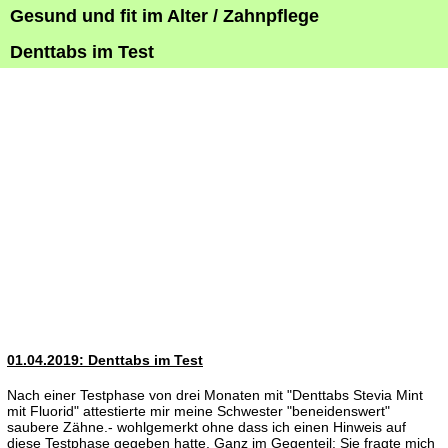
Gesund und fit im Alter / Zahnpflege
Denttabs im Test
01.04.2019: Denttabs im Test
Nach einer Testphase von drei Monaten mit "Denttabs Stevia Mint
mit Fluorid" attestierte mir meine Schwester "beneidenswert"
saubere Zähne.- wohlgemerkt ohne dass ich einen Hinweis auf
diese Testphase gegeben hatte. Ganz im Gegenteil: Sie fragte mich