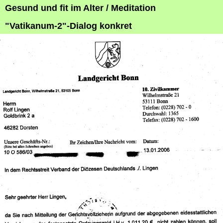
Gesund und fit im Alter / Meditation
"Vatikanum-2"-Dialog konkret