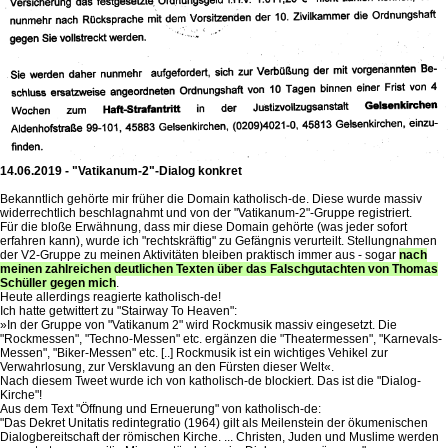
14.06.2019 - "Vatikanum-2"-Dialog konkret
Bekanntlich gehörte mir früher die Domain katholisch-de. Diese wurde massiv
widerrechtlich beschlagnahmt und von der "Vatikanum-2"-Gruppe registriert.
Für die bloße Erwähnung, dass mir diese Domain gehörte (was jeder sofort
erfahren kann), wurde ich "rechtskräftig" zu Gefängnis verurteilt. Stellungnahmen
der V2-Gruppe zu meinen Aktivitäten bleiben praktisch immer aus - sogar
nach
meinen zahlreichen deutlichen Texten über das Falschgutachten von Thomas
Schüller gegen mich
.
Heute allerdings reagierte katholisch-de!
Ich hatte getwittert zu "Stairway To Heaven":
»In der Gruppe von "Vatikanum 2" wird Rockmusik massiv eingesetzt. Die
"Rockmessen", "Techno-Messen" etc. ergänzen die "Theatermessen", "Karnevals-
Messen", "Biker-Messen" etc. [..] Rockmusik ist ein wichtiges Vehikel zur
Verwahrlosung, zur Versklavung an den Fürsten dieser Welt«.
Nach diesem Tweet wurde ich von katholisch-de blockiert. Das ist die "Dialog-
Kirche"!
Aus dem Text "Öffnung und Erneuerung" von katholisch-de:
"Das Dekret Unitatis redintegratio (1964) gilt als Meilenstein der ökumenischen
Dialogbereitschaft der römischen Kirche. ... Christen, Juden und Muslime werden