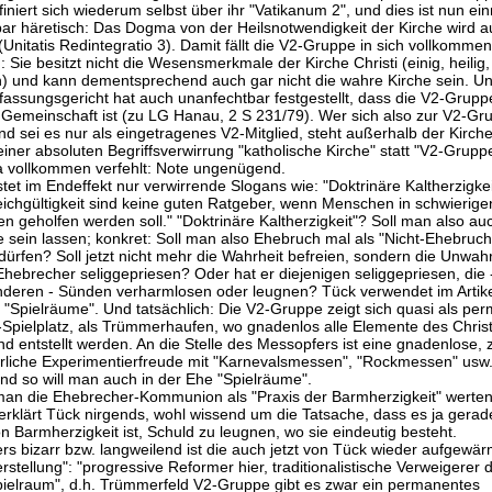
iniert sich wiederum selbst über ihr "Vatikanum 2", und dies ist nun ei
ar häretisch: Das Dogma von der Heilsnotwendigkeit der Kirche wird a
(Unitatis Redintegratio 3). Damit fällt die V2-Gruppe in sich vollkommen
Sie besitzt nicht die Wesensmerkmale der Kirche Christi (einig, heilig, 
h) und kann dementsprechend auch gar nicht die wahre Kirche sein. U
assungsgericht hat auch unanfechtbar festgestellt, dass die V2-Grupp
 Gemeinschaft ist (zu LG Hanau, 2 S 231/79). Wer sich also zur V2-Gr
nd sei es nur als eingetragenes V2-Mitglied, steht außerhalb der Kirche
einer absoluten Begriffsverwirrung "katholische Kirche" statt "V2-Grupp
 vollkommen verfehlt: Note ungenügend.
stet im Endeffekt nur verwirrende Slogans wie: "Doktrinäre Kaltherzigke
leichgültigkeit sind keine guten Ratgeber, wenn Menschen in schwierige
n geholfen werden soll." "Doktrinäre Kaltherzigkeit"? Soll man also au
e sein lassen; konkret: Soll man also Ehebruch mal als "Nicht-Ehebruch
ürfen? Soll jetzt nicht mehr die Wahrheit befreien, sondern die Unwah
Ehebrecher seliggepriesen? Oder hat er diejenigen seliggepriesen, die -
nderen - Sünden verharmlosen oder leugnen? Tück verwendet im Artik
f "Spielräume". Und tatsächlich: Die V2-Gruppe zeigt sich quasi als pe
Spielplatz, als Trümmerhaufen, wo gnadenlos alle Elemente des Chri
d entstellt werden. An die Stelle des Messopfers ist eine gnadenlose, z
erliche Experimentierfreude mit "Karnevalsmessen", "Rockmessen" usw.
und so will man auch in der Ehe "Spielräume".
man die Ehebrecher-Kommunion als "Praxis der Barmherzigkeit" werten
erklärt Tück nirgends, wohl wissend um die Tatsache, dass es ja gerad
n Barmherzigkeit ist, Schuld zu leugnen, wo sie eindeutig besteht.
rs bizarr bzw. langweilend ist die auch jetzt von Tück wieder aufgewär
tellung": "progressive Reformer hier, traditionalistische Verweigerer do
ielraum", d.h. Trümmerfeld V2-Gruppe gibt es zwar ein permanentes