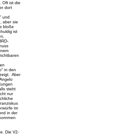
Oft ist die
er dort
" und
, aber sie
ne bloße
huldig ist
en,
 BRD-
 muss
einem
rzichtbaren
gen
o" in den
zeigt. Aber
 Angelo
ptungen
lls steht
icht nur
chliche
Franziskus
orwürfe im
und in der
llkommen
e. Die V2-