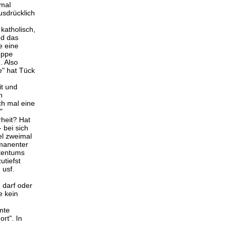
nmal
usdrücklich
katholisch,
nd das
e eine
uppe
. Also
e" hat Tück
it und
n
ch mal eine
"
rheit? Hat
 bei sich
el zweimal
rmanenter
stentums
utiefst
 usf.
 darf oder
e kein
mte
rt". In