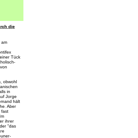
rch die
) am
ntifex
Heiner Tück
tholisch-
 von
n, obwohl
kanischen
lls in
auf Jorge
emand hält
che. Aber
 fast
 Im
er ihrer
oder "das
are
euner-