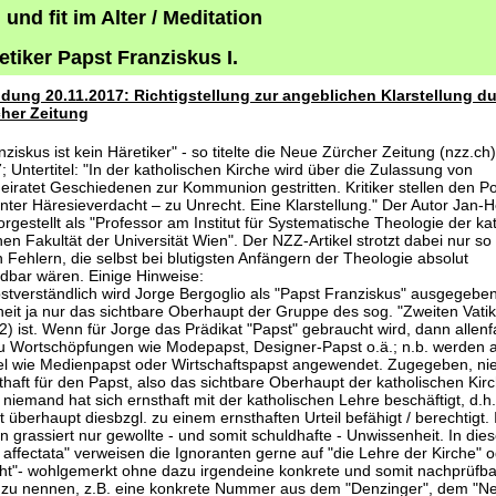
und fit im Alter / Meditation
etiker Papst Franziskus I.
dung 20.11.2017: Richtigstellung zur angeblichen Klarstellung du
her Zeitung
ziskus ist kein Häretiker" - so titelte die Neue Zürcher Zeitung (nzz.ch
; Untertitel: "In der katholischen Kirche wird über die Zulassung von
eiratet Geschiedenen zur Kommunion gestritten. Kritiker stellen den Po
 unter Häresieverdacht – zu Unrecht. Eine Klarstellung." Der Autor Jan-
orgestellt als "Professor am Institut für Systematische Theologie der ka
hen Fakultät der Universität Wien". Der NZZ-Artikel strotzt dabei nur so
 Fehlern, die selbst bei blutigsten Anfängern der Theologie absolut
dbar wären. Einige Hinweise:
bstverständlich wird Jorge Bergoglio als "Papst Franziskus" ausgegebe
heit ja nur das sichtbare Oberhaupt der Gruppe des sog. "Zweiten Vati
2) ist. Wenn für Jorge das Prädikat "Papst" gebraucht wird, dann allenfa
u Wortschöpfungen wie Modepapst, Designer-Papst o.ä.; n.b. werden 
itel wie Medienpapst oder Wirtschaftspapst angewendet. Zugegeben, ni
thaft für den Papst, also das sichtbare Oberhaupt der katholischen Kir
niemand hat sich ernsthaft mit der katholischen Lehre beschäftigt, d.h.
 überhaupt diesbzgl. zu einem ernsthaften Urteil befähigt / berechtigt.
 grassiert nur gewollte - und somit schuldhafte - Unwissenheit. In dies
a affectata" verweisen die Ignoranten gerne auf "die Lehre der Kirche" 
ht"- wohlgemerkt ohne dazu irgendeine konkrete und somit nachprüfb
 zu nennen, z.B. eine konkrete Nummer aus dem "Denzinger", dem "N