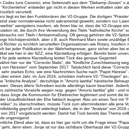
 Codex Iuris Canonici, eine Seitenzahl aus dem "Diekamp-Jüssen" o.ä. 
 "Kirchenlehre" entweder gar nicht in diesen Werken enthalten oder ab
ücklich verurteilt.
rs liegt es bei den Funktionären der V2-Gruppe. Die dortigen "Priester
 sind zwar normalerweise nicht sakramental geweiht, sondern nur Laien
eweihte" wenigstens insofern, als ihnen klar ist, dass die V2-Gruppe ei
lation ist, die durch ihre Verwendung des Titels "katholische Kirche" sc
brauchs von Titeln / Amtsanmaßung. Oft genug gehören die V2-Spitz
orge höchstpersönlich, aber z.B. auch Reinhard Marx sowie unzählige
nd Richter zu kirchlich verurteilten Organisationen wie Rotary. Insofern
ich bei jeder Publikation in der Wahrheitspresse, ganz sicher aber bei 
ikel wie hier in der NZZ, eine Klarstellung erfolgen. Bereits beim unve
für jede weitere Klarstellung leistet Tück das genaue Gegenteil.
ähnt hier nur die "Correctio filialis", die "Kindliche Zurechtweisung we
g von Häresien" vom September 2017. Tatsächlich fand diese "Correcti
 sehr starkes Echo, wie eine Nachrichten-Suche nach "Papst Häresie" 
r über einem Jahr, im Juni 2016, schickten mehrere V2-"Theologen" an
e "kritische Analyse", derzufolge in "Amoris laetitia" häretische Behau
seien. Dieses ältere Schreiben wurde allerdings kaum beachtet. Jedenfa
es zahlreiche Vorwürfe wegen resp. gegen "Amoris laetitia" gibt - und n
 dass Jorge die Kommunion für Ehebrecher legitimiert und somit die kir
der Unauflöslichkeit der Ehe faktisch leugnet. Also um einen Text mit "
äretiker" zu überschreiben, müsste Tück zum allermindesten alle jene V
vollständig geprüft und widerlegt haben, die in der "Analyse" von 2016 
" von 2017 vorgebracht werden. Damit hat Tück bereits das Thema vo
Note ungenügend.
entliche Elend aber ist, dass es hier gar nicht um die Frage eines "Papa
" geht, denn eben: Jorge ist nur das sichtbare Oberhaupt der V2-Grupp