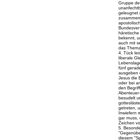
Gruppe def
unanfechtb
geleugnet 
zusammen: 
apostolisc
Bundesverf
häretische
bekennt, u
auch mit s
das Thema
4. Tück lei
liberale G
Lebenslage
fünf gerad
ausgeben d
Jesus die 
oder bei a
den Begrif
Abenteuer-
besudelt un
gottesläst
getreten, 
Inwiefern 
gar muss, 
Zeichen vo
5. Besonde
"Gegenübers
diesem "Sp