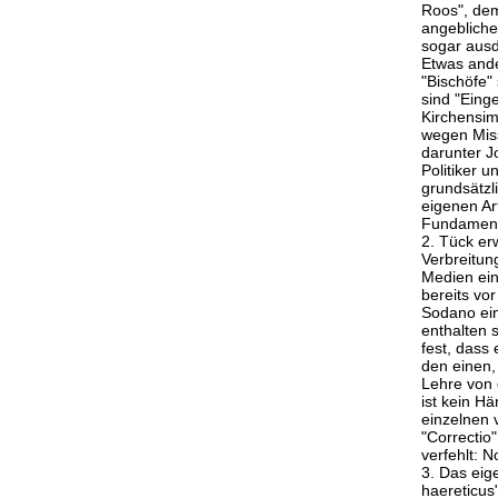
Roos", dem
angebliche
sogar ausdr
Etwas ande
"Bischöfe"
sind "Eing
Kirchensimu
wegen Miss
darunter J
Politiker u
grundsätzl
eigenen Art
Fundament 
2. Tück erw
Verbreitun
Medien ein
bereits vo
Sodano ein
enthalten 
fest, dass 
den einen,
Lehre von 
ist kein H
einzelnen 
"Correctio
verfehlt: 
3. Das eig
haereticus