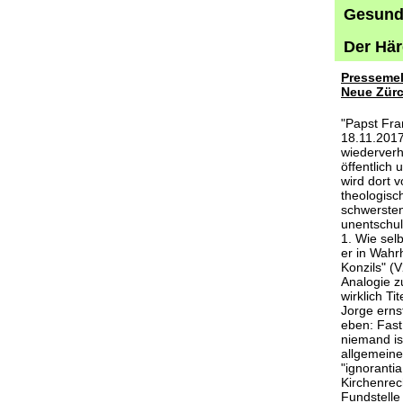
Gesund 
Der Här
Pressemel
Neue Zürc
"Papst Fran
18.11.2017
wiederverh
öffentlich
wird dort v
theologisc
schwersten
unentschul
1. Wie sel
er in Wahr
Konzils" (V
Analogie z
wirklich T
Jorge erns
eben: Fast 
niemand ist
allgemeinen
"ignoranti
Kirchenrec
Fundstelle