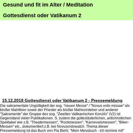
Gesund und fit im Alter / Meditation
Gottesdienst oder Vatikanum 2
15.12.2018 Gottesdienst oder Vatikanum 2 - Pressemeldung
Die sakramentale Ungültigkeit der sog. "neuen Messe" / "Novus ordo missae" als
bloßer Mahlfeier sowie der Priester als bloßer Mahlvorsteher und anderer
"Sakramente" der Gruppe des sog. "Zweiten Vatikanischen Konzils" (V2) ist
Gegenstand vieler Publikationen. S. zudem die gotteslästerlichen, antichristlichen
Spektakel wie z.B. "Theatermessen", "Rockmessen", "Karnevalsmessen", "Biker-
Messen" etc., dokumentiert z.B. bei Novusordowatch. Thema dieser
Pressemeldung ist das Buch von Pia Biehl, "Mein Messbuch - Ich komme mit"