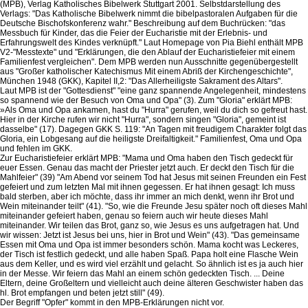
(MPB), Verlag Katholisches Bibelwerk Stuttgart 2001. Selbstdarstellung des
Verlags: "Das Katholische Bibelwerk nimmt die bibelpastoralen Aufgaben für die
Deutsche Bischofskonferenz wahr." Beschreibung auf dem Buchrücken: "das
Messbuch für Kinder, das die Feier der Eucharistie mit der Erlebnis- und
Erfahrungswelt des Kindes verknüpft." Laut Homepage von Pia Biehl enthält MPB
V2-"Messtexte" und "Erklärungen, die den Ablauf der Eucharistiefeier mit einem
Familienfest vergleichen". Dem MPB werden nun Ausschnitte gegenübergestellt
aus "Großer katholischer Katechismus Mit einem Abriß der Kirchengeschichte",
München 1948 (GKK), Kapitel II,2: "Das Allerheiligste Sakrament des Altars".
Laut MPB ist der "Gottesdienst" "eine ganz spannende Angelegenheit, mindestens
so spannend wie der Besuch von Oma und Opa" (3). Zum "Gloria" erklärt MPB:
»Als Oma und Opa ankamen, hast du "Hurra" gerufen, weil du dich so gefreut hast.
Hier in der Kirche rufen wir nicht "Hurra", sondern singen "Gloria", gemeint ist
dasselbe" (17). Dagegen GKK S. 119: "An Tagen mit freudigem Charakter folgt das
Gloria, ein Lobgesang auf die heiligste Dreifaltigkeit." Familienfest, Oma und Opa
und fehlen im GKK.
Zur Eucharistiefeier erklärt MPB: "Mama und Oma haben den Tisch gedeckt für
euer Essen. Genau das macht der Priester jetzt auch. Er deckt den Tisch für die
Mahlfeier" (39) "Am Abend vor seinem Tod hat Jesus mit seinen Freunden ein Fest
gefeiert und zum letzten Mal mit ihnen gegessen. Er hat ihnen gesagt: Ich muss
bald sterben, aber ich möchte, dass ihr immer an mich denkt, wenn ihr Brot und
Wein miteinander teilt" (41). "So, wie die Freunde Jesu später noch oft dieses Mahl
miteinander gefeiert haben, genau so feiern auch wir heute dieses Mahl
miteinander. Wir teilen das Brot, ganz so, wie Jesus es uns aufgetragen hat. Und
wir wissen: Jetzt ist Jesus bei uns, hier in Brot und Wein" (43). "Das gemeinsame
Essen mit Oma und Opa ist immer besonders schön. Mama kocht was Leckeres,
der Tisch ist festlich gedeckt, und alle haben Spaß. Papa holt eine Flasche Wein
aus dem Keller, und es wird viel erzählt und gelacht. So ähnlich ist es ja auch hier
in der Messe. Wir feiern das Mahl an einem schön gedeckten Tisch. ... Deine
Eltern, deine Großeltern und vielleicht auch deine älteren Geschwister haben das
hl. Brot empfangen und beten jetzt still" (49).
Der Begriff "Opfer" kommt in den MPB-Erklärungen nicht vor.