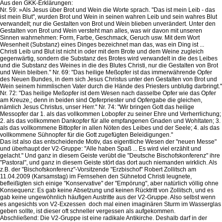
Aus den GKK-Erklärungen:
Nr. 59: »Als Jesus über Brot und Wein die Worte sprach. "Das ist mein Leib - das
ist mein Blut", wurden Brot und Wein in seinen wahren Leib und sein wahres Blut
verwandelt; nur die Gestalten von Brot und Wein blieben unverändert. Unter den
Gestalten von Brot und Wein versteht man alles, was wir davon mit unseren
Sinnen wahrnehmen: Form, Farbe, Geschmack, Geruch usw. Mit dem Wort
Wesenheit (Substanz) eines Dinges bezeichnet man das, was ein Ding ist ...
Christi Leib und Blut ist nicht in oder mit dem Brote und dem Weine zugleich
gegenwärtig, sondern die Substanz des Brotes wird verwandelt in die des Leibes
und die Substanz des Weines in die des Blutes Christi, nur die Gestalten von Brot
und Wein bleiben." Nr. 69: "Das heilige Meßopfer ist das immerwährende Opfer
des Neuen Bundes, in dem sich Jesus Christus unter den Gestalten von Brot und
Wein seinem himmlischen Vater durch die Hände des Priesters unblutig darbringt."
Nr. 72: "Das heilige Meßopfer ist dem Wesen nach dasselbe Opfer wie das Opfer
am Kreuze,; denn in beiden sind Opferpriester und Opfergabe die gleichen,
nämlich Jesus Christus, unser Herr." Nr. 74: "Wir bringen Gott das heilige
Messopfer dar 1. als das vollkommen Lobopfer zu seiner Ehre und Verherrlichung;
2. als das vollkommen Dankopfer für alle empfangenen Gnaden und Wohltaten; 3.
als das vollkommene Bittopfer in allen Nöten des Leibes und der Seele; 4. als das
vollkommene Sühnopfer für die Gott zugefügten Beleidigungen."
Das ist also das entscheidende Motiv, das eigentliche Wesen der "neuen Messe"
und überhaupt der V2-Gruppe: "Alle haben Spaß ... Es wird viel erzählt und
gelacht." Und ganz in diesem Geiste verübt die "Deutsche Bischofskonferenz" ihre
"Pastoral", und ganz in diesem Geiste stört das dort auch niemanden wirklich. Als
z.B. der "Bischofskonferenz"-Vorsitzende "Erzbischof" Robert Zollitsch am
11.04.2009 (Karsamstag) im Fernsehen den Sühnetod Christi leugnete,
befleißigten sich einige "Konservative" der "Empörung", aber natürlich völlig ohne
Konsequenz: Es gab keine Absetzung und keinen Rücktritt von Zollitsch, und es
gab keine ungewöhnlich häufigen Austritte aus der V2-Gruppe. Also selbst wenn
es angesichts von V2-Exzessen doch mal einen imaginären Sturm im Wasserglas
geben sollte, ist dieser oft schneller vergessen als aufgekommen.
Abschließend: Die V2-Gruppe ist eine radikale Antikirche. Deshalb darf in der