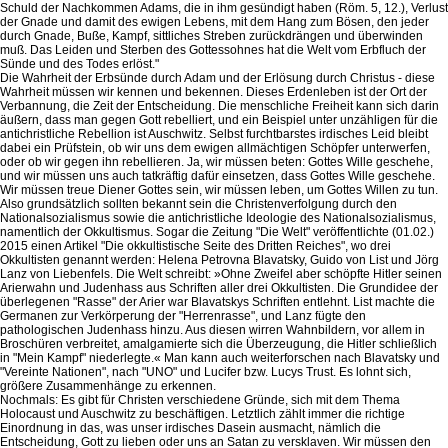
Schuld der Nachkommen Adams, die in ihm gesündigt haben (Röm. 5, 12.), Verlust
der Gnade und damit des ewigen Lebens, mit dem Hang zum Bösen, den jeder
durch Gnade, Buße, Kampf, sittliches Streben zurückdrängen und überwinden
muß. Das Leiden und Sterben des Gottessohnes hat die Welt vom Erbfluch der
Sünde und des Todes erlöst."
Die Wahrheit der Erbsünde durch Adam und der Erlösung durch Christus - diese
Wahrheit müssen wir kennen und bekennen. Dieses Erdenleben ist der Ort der
Verbannung, die Zeit der Entscheidung. Die menschliche Freiheit kann sich darin
äußern, dass man gegen Gott rebelliert, und ein Beispiel unter unzähligen für die
antichristliche Rebellion ist Auschwitz. Selbst furchtbarstes irdisches Leid bleibt
dabei ein Prüfstein, ob wir uns dem ewigen allmächtigen Schöpfer unterwerfen,
oder ob wir gegen ihn rebellieren. Ja, wir müssen beten: Gottes Wille geschehe,
und wir müssen uns auch tatkräftig dafür einsetzen, dass Gottes Wille geschehe.
Wir müssen treue Diener Gottes sein, wir müssen leben, um Gottes Willen zu tun.
Also grundsätzlich sollten bekannt sein die Christenverfolgung durch den
Nationalsozialismus sowie die antichristliche Ideologie des Nationalsozialismus,
namentlich der Okkultismus. Sogar die Zeitung "Die Welt" veröffentlichte (01.02.)
2015 einen Artikel "Die okkultistische Seite des Dritten Reiches", wo drei
Okkultisten genannt werden: Helena Petrovna Blavatsky, Guido von List und Jörg
Lanz von Liebenfels. Die Welt schreibt: »Ohne Zweifel aber schöpfte Hitler seinen
Arierwahn und Judenhass aus Schriften aller drei Okkultisten. Die Grundidee der
überlegenen "Rasse" der Arier war Blavatskys Schriften entlehnt. List machte die
Germanen zur Verkörperung der "Herrenrasse", und Lanz fügte den
pathologischen Judenhass hinzu. Aus diesen wirren Wahnbildern, vor allem in
Broschüren verbreitet, amalgamierte sich die Überzeugung, die Hitler schließlich
in "Mein Kampf" niederlegte.« Man kann auch weiterforschen nach Blavatsky und
"Vereinte Nationen", nach "UNO" und Lucifer bzw. Lucys Trust. Es lohnt sich,
größere Zusammenhänge zu erkennen.
Nochmals: Es gibt für Christen verschiedene Gründe, sich mit dem Thema
Holocaust und Auschwitz zu beschäftigen. Letztlich zählt immer die richtige
Einordnung in das, was unser irdisches Dasein ausmacht, nämlich die
Entscheidung, Gott zu lieben oder uns an Satan zu versklaven. Wir müssen den