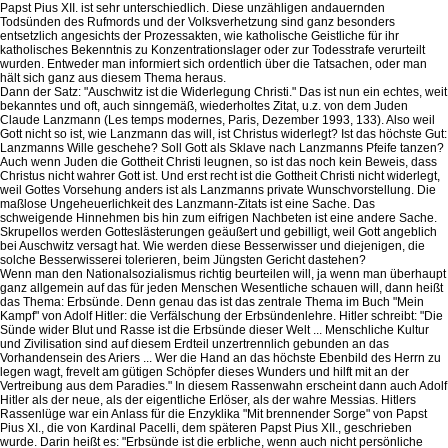
Papst Pius XII. ist sehr unterschiedlich. Diese unzähligen andauernden
Todsünden des Rufmords und der Volksverhetzung sind ganz besonders
entsetzlich angesichts der Prozessakten, wie katholische Geistliche für ihr
katholisches Bekenntnis zu Konzentrationslager oder zur Todesstrafe verurteilt
wurden. Entweder man informiert sich ordentlich über die Tatsachen, oder man
hält sich ganz aus diesem Thema heraus.
Dann der Satz: "Auschwitz ist die Widerlegung Christi." Das ist nun ein echtes, weit
bekanntes und oft, auch sinngemäß, wiederholtes Zitat, u.z. von dem Juden
Claude Lanzmann (Les temps modernes, Paris, Dezember 1993, 133). Also weil
Gott nicht so ist, wie Lanzmann das will, ist Christus widerlegt? Ist das höchste Gut:
Lanzmanns Wille geschehe? Soll Gott als Sklave nach Lanzmanns Pfeife tanzen?
Auch wenn Juden die Gottheit Christi leugnen, so ist das noch kein Beweis, dass
Christus nicht wahrer Gott ist. Und erst recht ist die Gottheit Christi nicht widerlegt,
weil Gottes Vorsehung anders ist als Lanzmanns private Wunschvorstellung. Die
maßlose Ungeheuerlichkeit des Lanzmann-Zitats ist eine Sache. Das
schweigende Hinnehmen bis hin zum eifrigen Nachbeten ist eine andere Sache.
Skrupellos werden Gotteslästerungen geäußert und gebilligt, weil Gott angeblich
bei Auschwitz versagt hat. Wie werden diese Besserwisser und diejenigen, die
solche Besserwisserei tolerieren, beim Jüngsten Gericht dastehen?
Wenn man den Nationalsozialismus richtig beurteilen will, ja wenn man überhaupt
ganz allgemein auf das für jeden Menschen Wesentliche schauen will, dann heißt
das Thema: Erbsünde. Denn genau das ist das zentrale Thema im Buch "Mein
Kampf" von Adolf Hitler: die Verfälschung der Erbsündenlehre. Hitler schreibt: "Die
Sünde wider Blut und Rasse ist die Erbsünde dieser Welt ... Menschliche Kultur
und Zivilisation sind auf diesem Erdteil unzertrennlich gebunden an das
Vorhandensein des Ariers ... Wer die Hand an das höchste Ebenbild des Herrn zu
legen wagt, frevelt am gütigen Schöpfer dieses Wunders und hilft mit an der
Vertreibung aus dem Paradies." In diesem Rassenwahn erscheint dann auch Adolf
Hitler als der neue, als der eigentliche Erlöser, als der wahre Messias. Hitlers
Rassenlüge war ein Anlass für die Enzyklika "Mit brennender Sorge" von Papst
Pius XI., die von Kardinal Pacelli, dem späteren Papst Pius XII., geschrieben
wurde. Darin heißt es: "Erbsünde ist die erbliche, wenn auch nicht persönliche