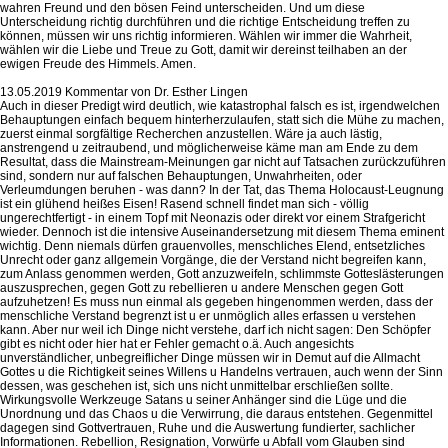
wahren Freund und den bösen Feind unterscheiden. Und um diese
Unterscheidung richtig durchführen und die richtige Entscheidung treffen zu
können, müssen wir uns richtig informieren. Wählen wir immer die Wahrheit,
wählen wir die Liebe und Treue zu Gott, damit wir dereinst teilhaben an der
ewigen Freude des Himmels. Amen.
13.05.2019 Kommentar von Dr. Esther Lingen
Auch in dieser Predigt wird deutlich, wie katastrophal falsch es ist, irgendwelchen
Behauptungen einfach bequem hinterherzulaufen, statt sich die Mühe zu machen,
zuerst einmal sorgfältige Recherchen anzustellen. Wäre ja auch lästig,
anstrengend u zeitraubend, und möglicherweise käme man am Ende zu dem
Resultat, dass die Mainstream-Meinungen gar nicht auf Tatsachen zurückzuführen
sind, sondern nur auf falschen Behauptungen, Unwahrheiten, oder
Verleumdungen beruhen - was dann? In der Tat, das Thema Holocaust-Leugnung
ist ein glühend heißes Eisen! Rasend schnell findet man sich - völlig
ungerechtfertigt - in einem Topf mit Neonazis oder direkt vor einem Strafgericht
wieder. Dennoch ist die intensive Auseinandersetzung mit diesem Thema eminent
wichtig. Denn niemals dürfen grauenvolles, menschliches Elend, entsetzliches
Unrecht oder ganz allgemein Vorgänge, die der Verstand nicht begreifen kann,
zum Anlass genommen werden, Gott anzuzweifeln, schlimmste Gotteslästerungen
auszusprechen, gegen Gott zu rebellieren u andere Menschen gegen Gott
aufzuhetzen! Es muss nun einmal als gegeben hingenommen werden, dass der
menschliche Verstand begrenzt ist u er unmöglich alles erfassen u verstehen
kann. Aber nur weil ich Dinge nicht verstehe, darf ich nicht sagen: Den Schöpfer
gibt es nicht oder hier hat er Fehler gemacht o.ä. Auch angesichts
unverständlicher, unbegreiflicher Dinge müssen wir in Demut auf die Allmacht
Gottes u die Richtigkeit seines Willens u Handelns vertrauen, auch wenn der Sinn
dessen, was geschehen ist, sich uns nicht unmittelbar erschließen sollte.
Wirkungsvolle Werkzeuge Satans u seiner Anhänger sind die Lüge und die
Unordnung und das Chaos u die Verwirrung, die daraus entstehen. Gegenmittel
dagegen sind Gottvertrauen, Ruhe und die Auswertung fundierter, sachlicher
Informationen. Rebellion, Resignation, Vorwürfe u Abfall vom Glauben sind