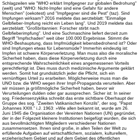
Schlagzeilen wie "WHO erklärt Impfgegner zur globalen Bedrohung"
(welt) und "WHO: Nicht-Impfer sind eine Gefahr für andere
Menschen" (oekotest) und "Impfgegner sind die Pest" (taz). Sind
Impfungen wirksam? 2016 meldete das aerzteblatt: "Einmalige
Gelbfieber-Impfung reicht ein Leben lang". Und 2019 meldete das
aerzteblatt: "Großbritannien: Forscher stirbt nach
Gelbfieberimpfung". Und eine Suchmaschine liefert derzeit zum
Begriff "Impfschaden" weit über 100.000 Ergebnisse. Stimmt die
WHO-Beshauptung, dass Impfmüdigkeit lebensbedrohend ist? Oder
sind Impfungen etwas für Lebensmüde? Immerhin eindeutig ist:
Impfen ist schwere Körperverletzung. Man muss also die moralische
Sicherheit haben, dass diese Körperverletzung durch eine
entsprechende Wahrscheinlichkeit eines angemessenen Vorteils
gerechtfertigt ist. Dies muss durch medizinische Argumente geklärt
werden. Somit hat grundsätzlich jeder die Pflicht, sich ein
vernünftiges Urteil zu erarbeiten. Möglicherweise muss man die
UNO bzw. die WHO wegen ihrer Impf-Propaganda verurteilen. Aber
wir müssen ja größtmögliche Sicherheit haben, bevor wir
Verurteilungen dulden oder gar aussprechen. Sicher ist: In seiner
sog. Friedensenzyklika schreibt das erste sichtbare Oberhaupt der
Gruppe des sog. "Zweiten Vatikanischen Konzils", der sog. "Papst
Johannes XXIII." i.J. 1963: »Wie allen bekannt ist, wurde am 26.
Juni 1945 die Organisation der Vereinten Nationen (UN) gegründet,
der in der Folgezeit kleinere Institutionen beigefügt wurden, die sich
aus bevollmächtigten Mitgliedern verschiedener Nationen
zusammensetzen. Ihnen sind große, in allen Teilen der Welt zu
erfüllende Aufgaben auf wirtschaftlichem, sozialem, kulturellem,
erzieherischem Gebiet und auf dem Gebiet des öffentlichen