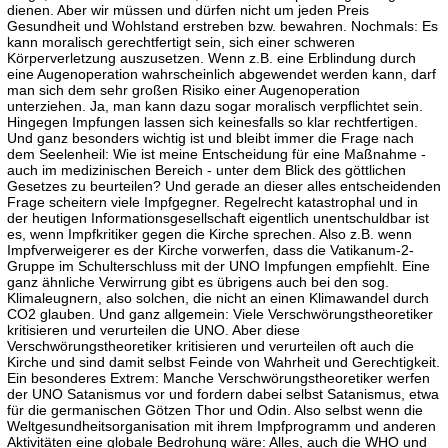
dienen. Aber wir müssen und dürfen nicht um jeden Preis
Gesundheit und Wohlstand erstreben bzw. bewahren. Nochmals: Es
kann moralisch gerechtfertigt sein, sich einer schweren
Körperverletzung auszusetzen. Wenn z.B. eine Erblindung durch
eine Augenoperation wahrscheinlich abgewendet werden kann, darf
man sich dem sehr großen Risiko einer Augenoperation
unterziehen. Ja, man kann dazu sogar moralisch verpflichtet sein.
Hingegen Impfungen lassen sich keinesfalls so klar rechtfertigen.
Und ganz besonders wichtig ist und bleibt immer die Frage nach
dem Seelenheil: Wie ist meine Entscheidung für eine Maßnahme -
auch im medizinischen Bereich - unter dem Blick des göttlichen
Gesetzes zu beurteilen? Und gerade an dieser alles entscheidenden
Frage scheitern viele Impfgegner. Regelrecht katastrophal und in
der heutigen Informationsgesellschaft eigentlich unentschuldbar ist
es, wenn Impfkritiker gegen die Kirche sprechen. Also z.B. wenn
Impfverweigerer es der Kirche vorwerfen, dass die Vatikanum-2-
Gruppe im Schulterschluss mit der UNO Impfungen empfiehlt. Eine
ganz ähnliche Verwirrung gibt es übrigens auch bei den sog.
Klimaleugnern, also solchen, die nicht an einen Klimawandel durch
CO2 glauben. Und ganz allgemein: Viele Verschwörungstheoretiker
kritisieren und verurteilen die UNO. Aber diese
Verschwörungstheoretiker kritisieren und verurteilen oft auch die
Kirche und sind damit selbst Feinde von Wahrheit und Gerechtigkeit.
Ein besonderes Extrem: Manche Verschwörungstheoretiker werfen
der UNO Satanismus vor und fordern dabei selbst Satanismus, etwa
für die germanischen Götzen Thor und Odin. Also selbst wenn die
Weltgesundheitsorganisation mit ihrem Impfprogramm und anderen
Aktivitäten eine globale Bedrohung wäre: Alles, auch die WHO und