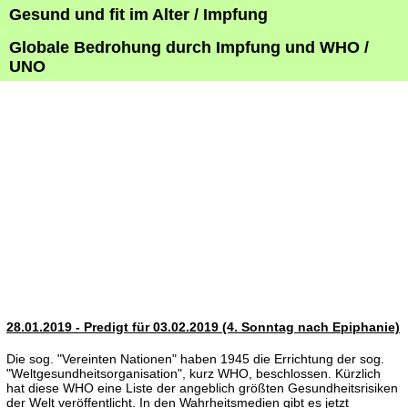
Gesund und fit im Alter / Impfung
Globale Bedrohung durch Impfung und WHO /
UNO
28.01.2019 - Predigt für 03.02.2019 (4. Sonntag nach Epiphanie)
Die sog. "Vereinten Nationen" haben 1945 die Errichtung der sog.
"Weltgesundheitsorganisation", kurz WHO, beschlossen. Kürzlich
hat diese WHO eine Liste der angeblich größten Gesundheitsrisiken
der Welt veröffentlicht. In den Wahrheitsmedien gibt es jetzt