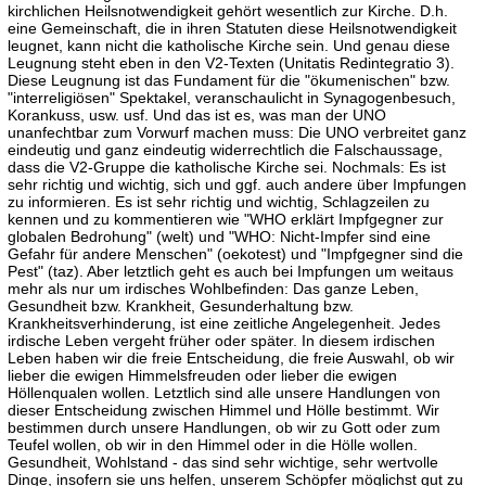
kirchlichen Heilsnotwendigkeit gehört wesentlich zur Kirche. D.h.
eine Gemeinschaft, die in ihren Statuten diese Heilsnotwendigkeit
leugnet, kann nicht die katholische Kirche sein. Und genau diese
Leugnung steht eben in den V2-Texten (Unitatis Redintegratio 3).
Diese Leugnung ist das Fundament für die "ökumenischen" bzw.
"interreligiösen" Spektakel, veranschaulicht in Synagogenbesuch,
Korankuss, usw. usf. Und das ist es, was man der UNO
unanfechtbar zum Vorwurf machen muss: Die UNO verbreitet ganz
eindeutig und ganz eindeutig widerrechtlich die Falschaussage,
dass die V2-Gruppe die katholische Kirche sei. Nochmals: Es ist
sehr richtig und wichtig, sich und ggf. auch andere über Impfungen
zu informieren. Es ist sehr richtig und wichtig, Schlagzeilen zu
kennen und zu kommentieren wie "WHO erklärt Impfgegner zur
globalen Bedrohung" (welt) und "WHO: Nicht-Impfer sind eine
Gefahr für andere Menschen" (oekotest) und "Impfgegner sind die
Pest" (taz). Aber letztlich geht es auch bei Impfungen um weitaus
mehr als nur um irdisches Wohlbefinden: Das ganze Leben,
Gesundheit bzw. Krankheit, Gesunderhaltung bzw.
Krankheitsverhinderung, ist eine zeitliche Angelegenheit. Jedes
irdische Leben vergeht früher oder später. In diesem irdischen
Leben haben wir die freie Entscheidung, die freie Auswahl, ob wir
lieber die ewigen Himmelsfreuden oder lieber die ewigen
Höllenqualen wollen. Letztlich sind alle unsere Handlungen von
dieser Entscheidung zwischen Himmel und Hölle bestimmt. Wir
bestimmen durch unsere Handlungen, ob wir zu Gott oder zum
Teufel wollen, ob wir in den Himmel oder in die Hölle wollen.
Gesundheit, Wohlstand - das sind sehr wichtige, sehr wertvolle
Dinge, insofern sie uns helfen, unserem Schöpfer möglichst gut zu