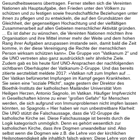
Gesundheitswesens übertragen. Ferner stellen sich die Vereinten
Nationen als Hauptaufgabe, den Frieden unter den Völkern zu
schützen und zu festigen sowie freundschaftliche Beziehungen unter
ihnen zu pflegen und zu entwickeln, die auf den Grundsätzen der
Gleichheit, der gegenseitigen Hochachtung und der vielfältigen
Zusammenarbeit auf allen Gebieten menschlicher Aktivität gründen.
... Es ist daher zu wünschen, die Vereinten Nationen möchten ihre
Organisation und ihre Mittel immer mehr der Weite und dem hohen
Rang ihrer Aufgaben anzupassen imstande sein, damit bald die Zeit
komme, in der diese Vereinigung die Rechte der menschlichen
Person wirksam schützen kann«. Die Gruppe von "Vatikanum 2" und
die UNO vertreten also ganz ausdrücklich sehr ähnliche Ziele.
Zudem gab es bis heute fünf UNO-Ansprachen der nachfolgenden
sichtbaren Oberhäupter der Vatikanum-2-Gruppe. Und das bereits
zitierte aerzteblatt meldete 2017: »Vatikan ruft zum Impfen auf ...
Der Vatikan befürwortet Impfungen im Kampf gegen Krankheiten.
Sie seien eine "soziale Pflicht", sagte gestern der Direktor des
Bioethik-Instituts der katholischen Mailänder Universität Vom
Heiligen Herzen, Antonio Sagnolo, im Vatikan. Häufiger Impfverzicht
in Gesellschaften könne zu einer "großen Gefahr" für Menschen
werden, die sich aufgrund von Immunproblemen nicht impfen lassen
könnten, so Spagnolo.« Hier haben wir nun unbestreitbare Klarheit:
Die UNO stützt die Falschaussage, dass die V2-Gruppe die
katholische Kirche sei. Diese Falschaussage ist bereits durch die
Logik kategorisch unmöglich. Denn es gehört wesentlich zur
katholischen Kirche, dass ihre Dogmen unwandelbar sind. Also
selbst wenn die Dogmen wie z.B. die Lehre von der kirchlichen
Heilsnotwendigkeit alle inhaltlich falsch wären: Diese Lehre von der