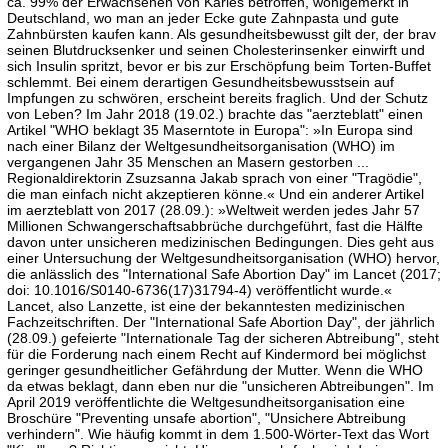
ca. 99% der Erwachsenen von Karies betroffen, wohlgemerkt in
Deutschland, wo man an jeder Ecke gute Zahnpasta und gute
Zahnbürsten kaufen kann. Als gesundheitsbewusst gilt der, der brav
seinen Blutdrucksenker und seinen Cholesterinsenker einwirft und
sich Insulin spritzt, bevor er bis zur Erschöpfung beim Torten-Buffet
schlemmt. Bei einem derartigen Gesundheitsbewusstsein auf
Impfungen zu schwören, erscheint bereits fraglich. Und der Schutz
von Leben? Im Jahr 2018 (19.02.) brachte das "aerzteblatt" einen
Artikel "WHO beklagt 35 Maserntote in Europa": »In Europa sind
nach einer Bilanz der Weltgesundheitsorganisation (WHO) im
vergangenen Jahr 35 Menschen an Masern gestorben ...
Regionaldirektorin Zsuzsanna Jakab sprach von einer "Tragödie",
die man einfach nicht akzeptieren könne.« Und ein anderer Artikel
im aerzteblatt von 2017 (28.09.): »Weltweit werden jedes Jahr 57
Millionen Schwangerschaftsabbrüche durchgeführt, fast die Hälfte
davon unter unsicheren medizinischen Bedingungen. Dies geht aus
einer Untersuchung der Weltgesundheitsorganisation (WHO) hervor,
die anlässlich des "International Safe Abortion Day" im Lancet (2017;
doi: 10.1016/S0140-6736(17)31794-4) veröffentlicht wurde.«
Lancet, also Lanzette, ist eine der bekanntesten medizinischen
Fachzeitschriften. Der "International Safe Abortion Day", der jährlich
(28.09.) gefeierte "Internationale Tag der sicheren Abtreibung", steht
für die Forderung nach einem Recht auf Kindermord bei möglichst
geringer gesundheitlicher Gefährdung der Mutter. Wenn die WHO
da etwas beklagt, dann eben nur die "unsicheren Abtreibungen". Im
April 2019 veröffentlichte die Weltgesundheitsorganisation eine
Broschüre "Preventing unsafe abortion", "Unsichere Abtreibung
verhindern". Wie häufig kommt in dem 1.500-Wörter-Text das Wort