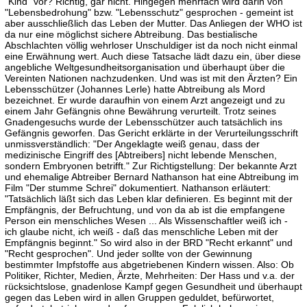
"Kind" vor? Richtig, gar nicht. Hingegen mehrfach wird darin von
"Lebensbedrohung" bzw. "Lebensschutz" gesprochen - gemeint ist
aber ausschließlich das Leben der Mutter. Das Anliegen der WHO ist
da nur eine möglichst sichere Abtreibung. Das bestialische
Abschlachten völlig wehrloser Unschuldiger ist da noch nicht einmal
eine Erwähnung wert. Auch diese Tatsache lädt dazu ein, über diese
angebliche Weltgesundheitsorganisation und überhaupt über die
Vereinten Nationen nachzudenken. Und was ist mit den Ärzten? Ein
Lebensschützer (Johannes Lerle) hatte Abtreibung als Mord
bezeichnet. Er wurde daraufhin von einem Arzt angezeigt und zu
einem Jahr Gefängnis ohne Bewährung verurteilt. Trotz seines
Gnadengesuchs wurde der Lebensschützer auch tatsächlich ins
Gefängnis geworfen. Das Gericht erklärte in der Verurteilungsschrift
unmissverständlich: "Der Angeklagte weiß genau, dass der
medizinische Eingriff des [Abtreibers] nicht lebende Menschen,
sondern Embryonen betrifft." Zur Richtigstellung: Der bekannte Arzt
und ehemalige Abtreiber Bernard Nathanson hat eine Abtreibung im
Film "Der stumme Schrei" dokumentiert. Nathanson erläutert:
"Tatsächlich läßt sich das Leben klar definieren. Es beginnt mit der
Empfängnis, der Befruchtung, und von da ab ist die empfangene
Person ein menschliches Wesen ... Als Wissenschaftler weiß ich -
ich glaube nicht, ich weiß - daß das menschliche Leben mit der
Empfängnis beginnt." So wird also in der BRD "Recht erkannt" und
"Recht gesprochen". Und jeder sollte von der Gewinnung
bestimmter Impfstoffe aus abgetriebenen Kindern wissen. Also: Ob
Politiker, Richter, Medien, Ärzte, Mehrheiten: Der Hass und v.a. der
rücksichtslose, gnadenlose Kampf gegen Gesundheit und überhaupt
gegen das Leben wird in allen Gruppen geduldet, befürwortet,