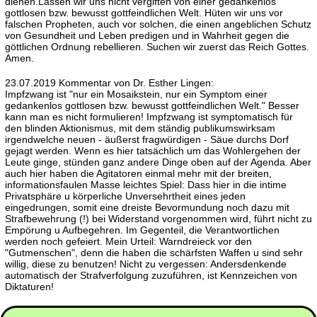
dienen.Lassen wir uns nicht vergiften von einer gedankenlos
gottlosen bzw. bewusst gottfeindlichen Welt. Hüten wir uns vor
falschen Propheten, auch vor solchen, die einen angeblichen Schutz
von Gesundheit und Leben predigen und in Wahrheit gegen die
göttlichen Ordnung rebellieren. Suchen wir zuerst das Reich Gottes.
Amen.
23.07.2019 Kommentar von Dr. Esther Lingen:
Impfzwang ist "nur ein Mosaikstein, nur ein Symptom einer
gedankenlos gottlosen bzw. bewusst gottfeindlichen Welt." Besser
kann man es nicht formulieren! Impfzwang ist symptomatisch für
den blinden Aktionismus, mit dem ständig publikumswirksam
irgendwelche neuen - äußerst fragwürdigen - Säue durchs Dorf
gejagt werden. Wenn es hier tatsächlich um das Wohlergehen der
Leute ginge, stünden ganz andere Dinge oben auf der Agenda. Aber
auch hier haben die Agitatoren einmal mehr mit der breiten,
informationsfaulen Masse leichtes Spiel: Dass hier in die intime
Privatsphäre u körperliche Unversehrtheit eines jeden
eingedrungen, somit eine dreiste Bevormundung noch dazu mit
Strafbewehrung (!) bei Widerstand vorgenommen wird, führt nicht zu
Empörung u Aufbegehren. Im Gegenteil, die Verantwortlichen
werden noch gefeiert. Mein Urteil: Warndreieck vor den
"Gutmenschen", denn die haben die schärfsten Waffen u sind sehr
willig, diese zu benutzen! Nicht zu vergessen: Andersdenkende
automatisch der Strafverfolgung zuzuführen, ist Kennzeichen von
Diktaturen!