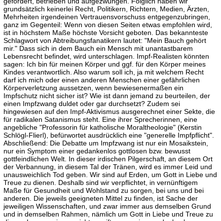
gefordert, betrieben und aufgezwungen. Folglich haben wir
grundsätzlich keinerlei Recht, Politikern, Richtern, Medien, Ärzten,
Mehrheiten irgendeinen Vertrauensvorschuss entgegenzubringen,
ganz im Gegenteil: Wenn von diesen Seiten etwas empfohlen wird,
ist in höchstem Maße höchste Vorsicht geboten. Das bekannteste
Schlagwort von Abtreibungsfanatikern lautet: "Mein Bauch gehört
mir." Dass sich in dem Bauch ein Mensch mit unantastbarem
Lebensrecht befindet, wird unterschlagen. Impf-Realisten könnten
sagen: Ich bin für meinen Körper und ggf. für den Körper meines
Kindes verantwortlich. Also warum soll ich, ja mit welchem Recht
darf ich mich oder einen anderen Menschen einer gefährlichen
Körperverletzung aussetzen, wenn bewiesenermaßen ein
Impfschutz nicht sicher ist? Wie ist dann jemand zu beurteilen, der
einen Impfzwang duldet oder gar durchsetzt? Zudem sei
hingewiesen auf den Impf-Aktivismus ausgerechnet einer Sekte, die
für radikalen Satanismus steht. Eine ihrer Sprecherinnen, eine
angebliche "Professorin für katholische Moraltheologie" (Kerstin
Schlögl-Flierl), befürwortet ausdrücklich eine "generelle Impfpflicht".
Abschließend: Die Debatte um Impfzwang ist nur ein Mosaikstein,
nur ein Symptom einer gedankenlos gottlosen bzw. bewusst
gottfeindlichen Welt. In dieser irdischen Pilgerschaft, an diesem Ort
der Verbannung, in diesem Tal der Tränen, wird es immer Leid und
unausweichlich Tod geben. Wir sind auf Erden, um Gott in Liebe und
Treue zu dienen. Deshalb sind wir verpflichtet, in vernünftigem
Maße für Gesundheit und Wohlstand zu sorgen, bei uns und bei
anderen. Die jeweils geeigneten Mittel zu finden, ist Sache der
jeweiligen Wissenschaften, und zwar immer aus demselben Grund
und in demselben Rahmen, nämlich um Gott in Liebe und Treue zu