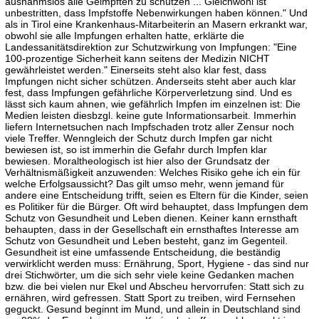
ausnahmslos alle Geimpften zu schützen ... Gleichwohl ist
unbestritten, dass Impfstoffe Nebenwirkungen haben können." Und
als in Tirol eine Krankenhaus-Mitarbeiterin an Masern erkrankt war,
obwohl sie alle Impfungen erhalten hatte, erklärte die
Landessanitätsdirektion zur Schutzwirkung von Impfungen: "Eine
100-prozentige Sicherheit kann seitens der Medizin NICHT
gewährleistet werden." Einerseits steht also klar fest, dass
Impfungen nicht sicher schützen. Anderseits steht aber auch klar
fest, dass Impfungen gefährliche Körperverletzung sind. Und es
lässt sich kaum ahnen, wie gefährlich Impfen im einzelnen ist: Die
Medien leisten diesbzgl. keine gute Informationsarbeit. Immerhin
liefern Internetsuchen nach Impfschaden trotz aller Zensur noch
viele Treffer. Wenngleich der Schutz durch Impfen gar nicht
bewiesen ist, so ist immerhin die Gefahr durch Impfen klar
bewiesen. Moraltheologisch ist hier also der Grundsatz der
Verhältnismäßigkeit anzuwenden: Welches Risiko gehe ich ein für
welche Erfolgsaussicht? Das gilt umso mehr, wenn jemand für
andere eine Entscheidung trifft, seien es Eltern für die Kinder, seien
es Politiker für die Bürger. Oft wird behauptet, dass Impfungen dem
Schutz von Gesundheit und Leben dienen. Keiner kann ernsthaft
behaupten, dass in der Gesellschaft ein ernsthaftes Interesse am
Schutz von Gesundheit und Leben besteht, ganz im Gegenteil.
Gesundheit ist eine umfassende Entscheidung, die beständig
verwirklicht werden muss: Ernährung, Sport, Hygiene - das sind nur
drei Stichwörter, um die sich sehr viele keine Gedanken machen
bzw. die bei vielen nur Ekel und Abscheu hervorrufen: Statt sich zu
ernähren, wird gefressen. Statt Sport zu treiben, wird Fernsehen
geguckt. Gesund beginnt im Mund, und allein in Deutschland sind