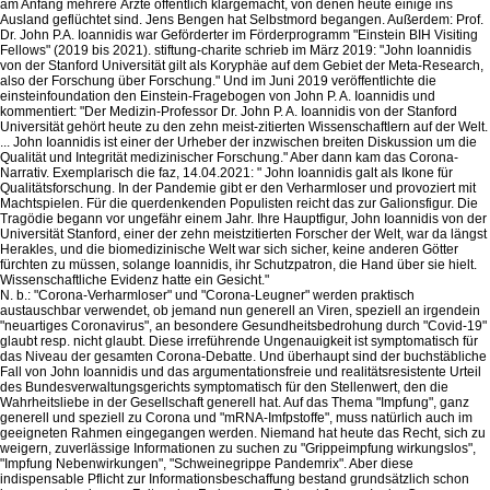
am Anfang mehrere Ärzte öffentlich klargemacht, von denen heute einige ins
Ausland geflüchtet sind. Jens Bengen hat Selbstmord begangen. Außerdem: Prof.
Dr. John P.A. Ioannidis war Geförderter im Förderprogramm "Einstein BIH Visiting
Fellows" (2019 bis 2021). stiftung-charite schrieb im März 2019: "John Ioannidis
von der Stanford Universität gilt als Koryphäe auf dem Gebiet der Meta-Research,
also der Forschung über Forschung." Und im Juni 2019 veröffentlichte die
einsteinfoundation den Einstein-Fragebogen von John P. A. Ioannidis und
kommentiert: "Der Medizin-Professor Dr. John P. A. Ioannidis von der Stanford
Universität gehört heute zu den zehn meist-zitierten Wissenschaftlern auf der Welt.
... John Ioannidis ist einer der Urheber der inzwischen breiten Diskussion um die
Qualität und Integrität medizinischer Forschung." Aber dann kam das Corona-
Narrativ. Exemplarisch die faz, 14.04.2021: " John Ioannidis galt als Ikone für
Qualitätsforschung. In der Pandemie gibt er den Verharmloser und provoziert mit
Machtspielen. Für die querdenkenden Populisten reicht das zur Galionsfigur. Die
Tragödie begann vor ungefähr einem Jahr. Ihre Hauptfigur, John Ioannidis von der
Universität Stanford, einer der zehn meistzitierten Forscher der Welt, war da längst
Herakles, und die biomedizinische Welt war sich sicher, keine anderen Götter
fürchten zu müssen, solange Ioannidis, ihr Schutzpatron, die Hand über sie hielt.
Wissenschaftliche Evidenz hatte ein Gesicht."
N. b.: "Corona-Verharmloser" und "Corona-Leugner" werden praktisch
austauschbar verwendet, ob jemand nun generell an Viren, speziell an irgendein
"neuartiges Coronavirus", an besondere Gesundheitsbedrohung durch "Covid-19"
glaubt resp. nicht glaubt. Diese irreführende Ungenauigkeit ist symptomatisch für
das Niveau der gesamten Corona-Debatte. Und überhaupt sind der buchstäbliche
Fall von John Ioannidis und das argumentationsfreie und realitätsresistente Urteil
des Bundesverwaltungsgerichts symptomatisch für den Stellenwert, den die
Wahrheitsliebe in der Gesellschaft generell hat. Auf das Thema "Impfung", ganz
generell und speziell zu Corona und "mRNA-Imfpstoffe", muss natürlich auch im
geeigneten Rahmen eingegangen werden. Niemand hat heute das Recht, sich zu
weigern, zuverlässige Informationen zu suchen zu "Grippeimpfung wirkungslos",
"Impfung Nebenwirkungen", "Schweinegrippe Pandemrix". Aber diese
indispensable Pflicht zur Informationsbeschaffung bestand grundsätzlich schon