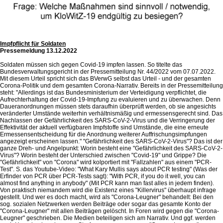
Impfpflicht für Soldaten
Pressemeldung 13.12.2022
Soldaten müssen sich gegen Covid-19 impfen lassen. So titelte das
Bundesverwaltungsgericht in der Pressemitteilung Nr. 44/2022 vom 07.07.2022.
Mit diesem Urteil spricht sich das BVerwG selbst das Urteil - und der gesamten
Corona-Politik und dem gesamten Corona-Narrativ. Bereits in der Pressemitteilung
steht: "Allerdings ist das Bundesministerium der Verteidigung verpflichtet, die
Aufrechterhaltung der Covid-19-Impfung zu evaluieren und zu überwachen. Denn
Daueranordnungen müssen stets daraufhin überprüft werden, ob sie angesichts
veränderter Umstände weiterhin verhältnismäßig und ermessensgerecht sind. Das
Nachlassen der Gefährlichkeit des SARS-CoV-2-Virus und die Verringerung der
Effektivität der aktuell verfügbaren Impfstoffe sind Umstände, die eine erneute
Ermessensentscheidung für die Anordnung weiterer Auffrischungsimpfungen
angezeigt erscheinen lassen." "Gefährlichkeit des SARS-CoV-2-Virus"? Das ist der
ganze Dreh- und Angelpunkt: Worin besteht eine "Gefährlichkeit des SARS-CoV-2-
Virus"? Worin besteht der Unterschied zwischen "Covid-19" und Grippe? Die
"Gefährlichkeit" von "Corona" wird kolportiert mit "Fallzahlen" aus einem "PCR-
Test". S. das Youtube-Video: "What Kary Mullis says about PCR testing" (Was der
Erfinder von PCR über PCR-Tests sagt): "With PCR, if you do it well, you can
almost find anything in anybody" (Mit PCR kann man fast alles in jedem finden).
Von praktisch niemandem wird die Existenz eines "Killervirus" überhaupt infrage
gestellt. Und wer es doch macht, wird als "Corona-Leugner" behandelt: Bei den
sog. sozialen Netzwerken werden Beiträge oder sogar das gesamte Konto der
"Corona-Leugner" mit allen Beiträgen gelöscht. In Foren wird gegen die "Corona-
Leugner" geschrieben. Die Medien beteiligen sich am Narrativ. Und ggf. werden