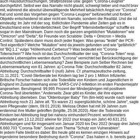
auch Hausdurchsuchungen, Strafprozesse usw. gegen "Corona-Leugner"
durchgeführt. Selbst wer das Narrativ nicht glaubt, schweigt lieber und macht brav
mit, während die absolut überwältigende Mehrheit tatsächlich Angst vor "Corona"
hat und somit das Vorgehen gegen "Corona-Leugner" befürwortet und fordert.
Objektiv entscheidend ist aber nicht ein Narrativ, sondern die Realität. Und die ist
eindeutig: Im Jahr mit der sog. tödlichsten Pandemie aller Zeiten gab es in
Deutschland eine Untersterblichkeit. Der Begriff "Intensivbettenlüge" schaffte es
sogar in den Mainstream. Dann noch die ganzen angeblichen "Mutationen" wie
"Omicron" und "Delta"; für Freunde von Scrabble: Delta + Omicron = Media
Control. Spätestens dann muss doch jeder fragen: Was genau "testet" der PCR-
Test eigentlich? Welche "Mutation" wird da jeweils gefunden und wie "gefährlich"
ist "BQ.1.1" vulgo "Höllenhund Cerberus"? Was bedeutet ein "Corona-
Totenschein"? Wie hoch ist das Durchschnittsalter der sog. "Corona-Toten" resp.
wieviele Lebensjahre werden durch "Corona" vernichtet bei Berücksichtigung der
durchschnittlichen Lebenserwartung? Zwei Beispiele zum Selber Rechnen bei
Lebenserwartung von 81 Jahren: a) Corona-Tote: Durchschnittsalter 82 Jahre;
Abtreibung: Durchschnittsalter 0 (null) Jahre. Cf. pharmazeutische-zeitung,
11.11.2021: "Covid-Sterberate bei Kindern lag bei 2 pro 1 Million Infizierter.
Britische Forscher haben sich alle Todesfälle von Kindern und Jugendlichen in
England im Zusammenhang einer SARS-CoV-2-Infektion im ersten Pandemiejahr
angesehen. Beruhigend: 99,995 Prozent der Minderjährigen mit positivem
Corona-Test überlebten." Anderseits: Zwar gibt es Kinder, die ihre eigene
Abtreibung überleben. Das "Oldenburger Baby" Tim (tim-lebt) wurde nach seiner
Abtreibung noch 21 Jahre alt. "Es waren 21 superglückliche, schöne Jahre", sagte
sein Pflegevater (stern, 09.01.2019). Melissa Ohden hat mit 39 Jahren zum
erstenmal ihre Mutter getroffen (brigitte, 25.06.2020). Aber die Todesrate von
Kindern bei Abtreibung liegt bei nahezu einhundert Prozent. worldometers
behauptet am 13.12.2022 alleine für 2022 (nur knapp ein Jahr) 40.631.251
Abtreibungen und für insgesamt von Januar 2020 bis Dez 2022 (knapp drei Jahre)
6.660.703 "Corona-Tote". Soviel zum Thema "Schutz von Vulnerablen".
In jedem Falle bleibt es dabei: Bis heute gibt es keinen einzigen Hinweis auf
irgendeine besondere Bedrohung durch "Corona". Das haben n. b. bereits ganz