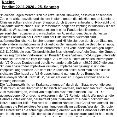
Kneipp
Predigt 22.11.2020 - 25. Sonntag
"In diesen Tagen mehren sich die erfreulichen Hinweise, dass es in absehbarer
Zeit eine wirkungsvolle und sichere Impfung gegen die Infektion geben könnte. ...
Christen sollten sich in dieser Situation durch Eigenverantwortung, Rücksicht und
Solidarität auszeichnen. Die Bereitschaft zur eigenen Impfung ist Ausdruck dieser
Haltung. Wir stehen noch immer mitten in einer Pandemie mit enormen
persönlichen, sozialen und wirtschaftlichen Auswirkungen. Dabei darf es zu
keinem Lockdown der Herzen und der Hilfe kommen. Vielmehr sind
außergewöhnliche Kraftanstrengungen und Hilfeleistungen durch den Staat und
viele andere Institutionen im Blick auf das Gemeinwohl und die Betroffenen nötig
und sie werden auch schon unternommen." Dies verkündete vor wenigen Tagen
(13.11.2020). die sog. "Österreichische Bischofskonferenz", ein Organ der Gruppe
eines sog. "Zweiten Vatikanischen Konzils". Diese Vatikanum-2-Gruppe unterstützt
schon seit Jahren die Impf-Ideologie. Z.B. wurde auf dem offiziellen Internetportal
der V2-Gruppe Deutschland bereits vor anderthalb Jahren (29.05.2019) die sog.
"kruden Thesen" der Impfkritiker verurteilt, Impfschäden geleugnet und die
Impfpflicht angepriesen. Auf dem Bild zu diesem Artikel sieht man das aktuelle
sichtbare Oberhaupt der V2-Gruppe, jemand namens Jorge Bergoglio,
Pseudonym "Papst Franziskus", der einem kleinen Jungen anscheinend eine
Impfung einträufelt.
Die "außergewöhnlichen Kraftanstrengungen" durch den Staat, wovon die sog.
"Österreichischen Bischöfe" so fanatisch schwärmen, sind sehr zahlreich: Zwang
zum Maskentragen, Verbot von religiösen Zusammenkünften usw. usf. Die
gottgegebenen Grundrechte existieren in der V2-Religion nicht. Wer noch an die
Gebote Gottes erinnert, der betreibt gem. "Vatikanum 2" einen "Lockdown der
Herzen und der Hilfe". Wo zwei oder drei im Namen Jesu Christi versammelt sind,
da muss die Polizei diese Versammlung gewaltsam auflösen. Wer dem Schöpfer
des Universums die schuldige Verehrung erweist, wer das Gebot der Gottesliebe
und Nächstenliebe erfüllt, der ist ein Verbrecher. Ich war krank und ihr habt mich