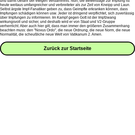
und damit Gefahr der ewigen Verdammnis. Nun, die Beweislage zur Impfung ist
heute weitaus umfangreicher und verbreiteter als zur Zeit von Kneipp und Laun.
Selbst ärgste Impf-Fanatiker geben zu, dass Geimpfte erkranken können, dass
Impfungen schädigen können usw. Jeder ist dringend verpflichtet, sich zuverlässig
über Impfungen zu informieren. Im Kampf gegen Gott ist der Impfzwang
wirkungsvoll und sicher, und deshalb wird er von Staat und V2-Gruppe
verherrlicht. Aber auch hier gilt, dass man immer den größeren Zusammenhang
beachten muss: den "Novus Ordo", die neue Ordnung, die neue Norm, die neue
Normalität, die scheußliche neue Welt von Vatikanum 2. Amen.
Zurück zur Startseite