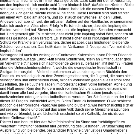
Impfstelle am rechten Arm immer etwas geröthet. Dazu kam ein kleiner Ausschlag
um den Impfschnitt. Ich merkte acht Jahre hindurch bloß, daß die entzündete Stelle
sich erweitere, und jetzt, nach zehn Jahren, habe ich die nassen Flechten so
lästig, daß ich ganze Nächte keine Ruhe finde. Diese Flechten sind bald stärker
am einen Arm, bald am andern, und so ist auch der Wechsel an den Füßen.
Angewendet habe ich viel, die giftigsten Salben auf der Hautfläche; eingenommen
habe ich auch viel, Alles ohne Erfolg."« Es ist nicht sicher, dass die Impfung die
Blattern verhindert hat. Sicher ist aber, dass die Impfung den Schaden verursacht
hat. Und generell gilt: Es ist sicher, dass nicht jede Impfung sofort tötet, sondern oft
nur das gesunde Leben zerstört. Es ist nicht sicher, dass Impfungen bleibenden
Schutz vor Krankheiten verursachen. Sicher ist aber, dass Impfungen bleibende
Schäden verursachen. Das heißt dann im Vatikanum-2-Neusprech: "vermeintliche
Impfschäden".
Vielsagend ist auch der Anfang des Controvers-Katechismus von Pfarrer Friedrich
Laun, sechste Auflage 1905: »Mit einem Schriftchen, "klein an Umfang, aber groß
an Verkehrtheit", haben sich nachfolgende Zeilen zu befassen, mit den "33 Fragen
über die Unterscheidungslehren", welche die evangelische Gesellschaft in
Stuttgart herausgibt. ... Vielmehr bekommen wir aus dem ganzen Büchlein den
Eindruck, es sei lediglich zu dem Zwecke geschrieben, die Jugend, die noch nicht
selbst prüfen und entscheiden kann, mit den Vorurteilen gegen alles Katholische
zu erfüllen, die seit Luthers Tagen im protestantischen Volke fortleben, Abneigung
und Haß gegen Rom den Kindern noch vor ihrer Schulentlassung einzuimpfen,
damit ihnen alle Lust vergehe, über den katholischen Glauben jemals später
nachzudenken oder gar selbst katholisch zu werden. Der Schüler, der an der Hand
dieser 33 Fragen unterrichtet wird, muß den Eindruck bekommen: O wie schlecht
ist doch dieser römische Papst, wie geld- und blutgierig, wie herrschsüchtig sitzt er
auf seinem Throne und betrügt das arme Volk durch seine Menschensatzungen
und wie verblendet, ja wie lächerlich erscheint so ein Katholik, der nichts vom
reinen Gotteswort weiß!"
Pfarrer Laun benutzt hier das Wort "einimpfen" im Sinne von "schädigen" bzw.
"vergiften". "Impfung" bedeutet hier Zerstörung des Gesunden, Verursachung und
Ausbreitung von bleibender, beständiger Krankheit, Verlust des Gnadenlebens