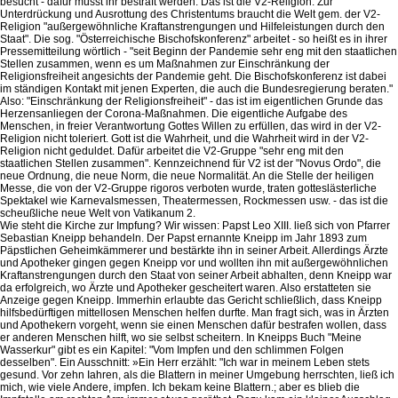
besucht - dafür müsst ihr bestraft werden. Das ist die V2-Religion. Zur
Unterdrückung und Ausrottung des Christentums braucht die Welt gem. der V2-
Religion "außergewöhnliche Kraftanstrengungen und Hilfeleistungen durch den
Staat". Die sog. "Österreichische Bischofskonferenz" arbeitet - so heißt es in ihrer
Pressemitteilung wörtlich - "seit Beginn der Pandemie sehr eng mit den staatlichen
Stellen zusammen, wenn es um Maßnahmen zur Einschränkung der
Religionsfreiheit angesichts der Pandemie geht. Die Bischofskonferenz ist dabei
im ständigen Kontakt mit jenen Experten, die auch die Bundesregierung beraten."
Also: "Einschränkung der Religionsfreiheit" - das ist im eigentlichen Grunde das
Herzensanliegen der Corona-Maßnahmen. Die eigentliche Aufgabe des
Menschen, in freier Verantwortung Gottes Willen zu erfüllen, das wird in der V2-
Religion nicht toleriert. Gott ist die Wahrheit, und die Wahrheit wird in der V2-
Religion nicht geduldet. Dafür arbeitet die V2-Gruppe "sehr eng mit den
staatlichen Stellen zusammen". Kennzeichnend für V2 ist der "Novus Ordo", die
neue Ordnung, die neue Norm, die neue Normalität. An die Stelle der heiligen
Messe, die von der V2-Gruppe rigoros verboten wurde, traten gotteslästerliche
Spektakel wie Karnevalsmessen, Theatermessen, Rockmessen usw. - das ist die
scheußliche neue Welt von Vatikanum 2.
Wie steht die Kirche zur Impfung? Wir wissen: Papst Leo XIII. ließ sich von Pfarrer
Sebastian Kneipp behandeln. Der Papst ernannte Kneipp im Jahr 1893 zum
Päpstlichen Geheimkämmerer und bestärkte ihn in seiner Arbeit. Allerdings Ärzte
und Apotheker gingen gegen Kneipp vor und wollten ihn mit außergewöhnlichen
Kraftanstrengungen durch den Staat von seiner Arbeit abhalten, denn Kneipp war
da erfolgreich, wo Ärzte und Apotheker gescheitert waren. Also erstatteten sie
Anzeige gegen Kneipp. Immerhin erlaubte das Gericht schließlich, dass Kneipp
hilfsbedürftigen mittellosen Menschen helfen durfte. Man fragt sich, was in Ärzten
und Apothekern vorgeht, wenn sie einen Menschen dafür bestrafen wollen, dass
er anderen Menschen hilft, wo sie selbst scheitern. In Kneipps Buch "Meine
Wasserkur" gibt es ein Kapitel: "Vom Impfen und den schlimmen Folgen
desselben". Ein Ausschnitt: »Ein Herr erzählt: "Ich war in meinem Leben stets
gesund. Vor zehn Iahren, als die Blattern in meiner Umgebung herrschten, ließ ich
mich, wie viele Andere, impfen. Ich bekam keine Blattern.; aber es blieb die