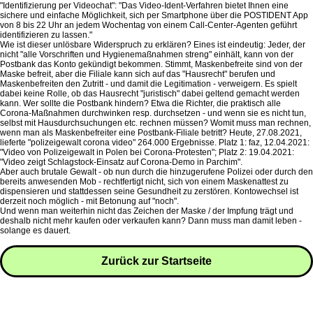
"Identifizierung per Videochat": "Das Video-Ident-Verfahren bietet Ihnen eine
sichere und einfache Möglichkeit, sich per Smartphone über die POSTIDENT App
von 8 bis 22 Uhr an jedem Wochentag von einem Call-Center-Agenten geführt
identifizieren zu lassen."
Wie ist dieser unlösbare Widerspruch zu erklären? Eines ist eindeutig: Jeder, der
nicht "alle Vorschriften und Hygienemaßnahmen streng" einhält, kann von der
Postbank das Konto gekündigt bekommen. Stimmt, Maskenbefreite sind von der
Maske befreit, aber die Filiale kann sich auf das "Hausrecht" berufen und
Maskenbefreiten den Zutritt - und damit die Legitimation - verweigern. Es spielt
dabei keine Rolle, ob das Hausrecht "juristisch" dabei geltend gemacht werden
kann. Wer sollte die Postbank hindern? Etwa die Richter, die praktisch alle
Corona-Maßnahmen durchwinken resp. durchsetzen - und wenn sie es nicht tun,
selbst mit Hausdurchsuchungen etc. rechnen müssen? Womit muss man rechnen,
wenn man als Maskenbefreiter eine Postbank-Filiale betritt? Heute, 27.08.2021,
lieferte "polizeigewalt corona video" 264.000 Ergebnisse. Platz 1: faz, 12.04.2021:
"Video von Polizeigewalt in Polen bei Corona-Protesten"; Platz 2: 19.04.2021:
"Video zeigt Schlagstock-Einsatz auf Corona-Demo in Parchim".
Aber auch brutale Gewalt - ob nun durch die hinzugerufene Polizei oder durch den
bereits anwesenden Mob - rechtfertigt nicht, sich von einem Maskenattest zu
dispensieren und stattdessen seine Gesundheit zu zerstören. Kontowechsel ist
derzeit noch möglich - mit Betonung auf "noch".
Und wenn man weiterhin nicht das Zeichen der Maske / der Impfung trägt und
deshalb nicht mehr kaufen oder verkaufen kann? Dann muss man damit leben -
solange es dauert.
Zurück zur Startseite