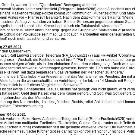
er Gründe, warum ich die "Querdenken"-Bewegung ablehne:
Anwalt Markus Haintz veröffentlicht (Telegram Haintz/8286) einen Ausschnitt aus 
ifelhafte Maskenbefreiung: Polizei kommt vor Kommunion. Mutter zeigt für Kind Ma
tenen Arztes vor – Pfarrer ruft Beamte"). Nach dem Zitat kommentiert Haintz: "Mein
int seinen Auftrag verstanden zu haben. Blinder Gehorsam gegenüber einem Staat 
ngelische und katholische Kirche ist praktisch ein Totalausfall, wieder mal."
chreibt Markus Haintz aber über resp. gegen die Gruppe von "Vatikanum 2" (#sedis
die Schuld der V2-Gruppe sein mag: Es gibt auch Marionetten einer geheuchelten O
keit) noch mehr täuschen und zerstören.
ng 27.05.2021
r den Querdenkern.
walt Ralf Ludwig zitiert bei Telegram (RA_Ludwig/2177) aus FR-Artikel "Corona-
Prognose – Weshalb die Fachleute so oft irren": "Für Priesemann sei es absehbar 
gsamer steigen würde, als in den einfachen Szenarien vorhergesagt. Doch wie star
langsamt sei schwer zu vorhersagen gewesen, betont sie. Dadurch habe die Coro
s RKI ihren Teil dazu beigetragen, das Verhalten der Menschen zu ändern."
mmentiert: "Das liebe Frau Priesemann ist das Verhalten eines Priesters, der mit g
. Viele haben die wissenschaftlichen Verfehlungen der letzten 14 Monate mit Relig
ensichtlich ist trifft dieser Vergleich ins Schwarze."
s ist der ewige Hohepriester. Jesus Christus hat gesagt: Wer nicht glaubt, wird ve
s hat gesagt: Gebt dem Kaiser, was dem Kaiser gehört, und Gott, was Gott gehört. C
hr gehorchen als den Menschen.
nnung des Naturrechts, d.h. des göttlichen Rechts, rettet. Antichristentum ist immer
ielart, Entmenschlichung.
ngen 04.06.2021
ich verbreitet Fake News. Auf seinem Telegram-Kanal (ReinerFuellmich/325) verbr
n Artikel von multipolar. Fuellmich: "Rockefeller, Gates u Co (darunter auch Teile d
esuitischen Kirche) kontrollieren fast die gesamte weltweite Politik". Die Wahrheit is
che (eine "jesuitische Kirche" gibt es gar nicht!) kontrolliert nicht nur nicht die Poli