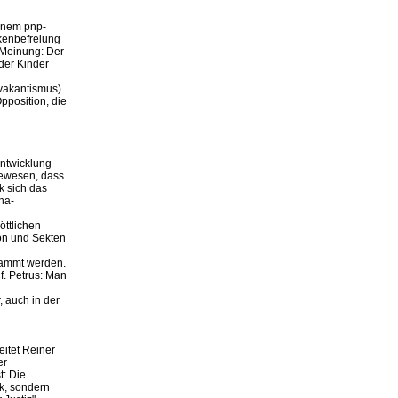
einem pnp-
skenbefreiung
e Meinung: Der
der Kinder
vakantismus).
pposition, die
Entwicklung
gewesen, dass
k sich das
na-
öttlichen
ion und Sekten
rdammt werden.
f. Petrus: Man
, auch in der
eitet Reiner
er
t: Die
tik, sondern