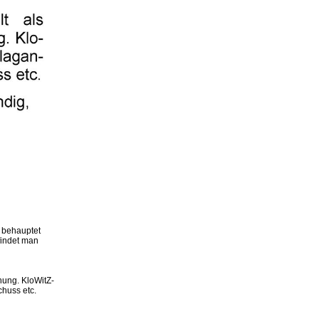
r behauptet
findet man
hung. KloWitZ-
chuss etc.