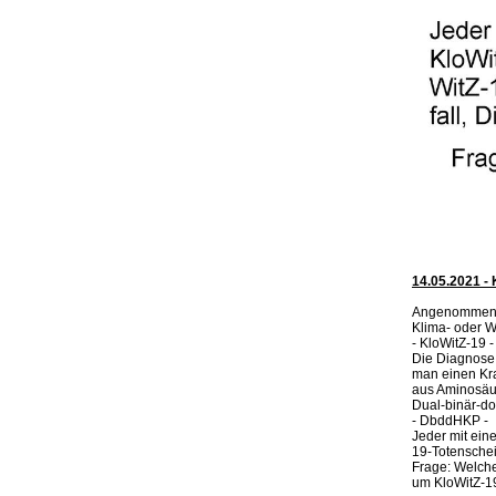
14.05.2021 - 
Angenommen,
Klima- oder W
- KloWitZ-19 -
Die Diagnose 
man einen Kra
aus Aminosäur
Dual-binär-do
- DbddHKP -
Jeder mit ein
19-Totenschein
Frage: Welche
um KloWitZ-1