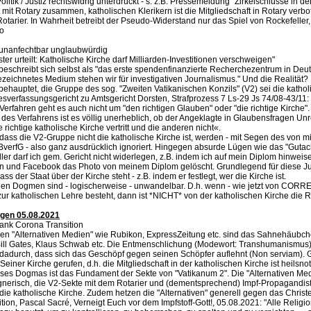
olitik / Justiz rechtswidrig unterdrückt - s. z.B. Pressemeldung "Zirkelschlüsse in der
 mit Rotary zusammen, katholischen Klerikern ist die Mitgliedschaft in Rotary verbo
Rotarier. In Wahrheit betreibt der Pseudo-Widerstand nur das Spiel von Rockefeller,
Co
nanfechtbar unglaubwürdig
r urteilt: Katholische Kirche darf Milliarden-Investitionen verschweigen"
chreibt sich selbst als "das erste spendenfinanzierte Recherchezentrum in Deut
ezeichnetes Medium stehen wir für investigativen Journalismus." Und die Realität?
auptet, die Gruppe des sog. "Zweiten Vatikanischen Konzils" (V2) sei die kathol
sverfassungsgericht zu Amtsgericht Dorsten, Strafprozess 7 Ls-29 Js 74/08-43/11:
erfahren geht es auch nicht um "den richtigen Glauben" oder "die richtige Kirche". [.
des Verfahrens ist es völlig unerheblich, ob der Angeklagte in Glaubensfragen Unr
ie richtige katholische Kirche vertritt und die anderen nicht«.
dass die V2-Gruppe nicht die katholische Kirche ist, werden - mit Segen des von mi
 BverfG - also ganz ausdrücklich ignoriert. Hingegen absurde Lügen wie das "Gutac
er darf ich gem. Gericht nicht widerlegen, z.B. indem ich auf mein Diplom hinweise
und Facebook das Photo von meinem Diplom gelöscht. Grundlegend für diese Just
ass der Staat über der Kirche steht - z.B. indem er festlegt, wer die Kirche ist.
hen Dogmen sind - logischerweise - unwandelbar. D.h. wenn - wie jetzt von CORRE
ur katholischen Lehre besteht, dann ist *NICHT* von der katholischen Kirche die 
ngen 05.08.2021
ank Corona Transition
en "Alternativen Medien" wie Rubikon, ExpressZeitung etc. sind das Sahnehäubch
ill Gates, Klaus Schwab etc. Die Entmenschlichung (Modewort: Transhumanismus)
dadurch, dass sich das Geschöpf gegen seinen Schöpfer auflehnt (Non serviam). Go
iner Kirche gerufen, d.h. die Mitgliedschaft in der katholischen Kirche ist heilsn
es Dogmas ist das Fundament der Sekte von "Vatikanum 2". Die "Alternativen Me
nerisch, die V2-Sekte mit dem Rotarier und (dementsprechend) Impf-Propagandis
 die katholische Kirche. Zudem hetzen die "Alternativen" generell gegen das Christe
tion, Pascal Sacré, Verneigt Euch vor dem Impfstoff-Gott!, 05.08.2021: "Alle Relig