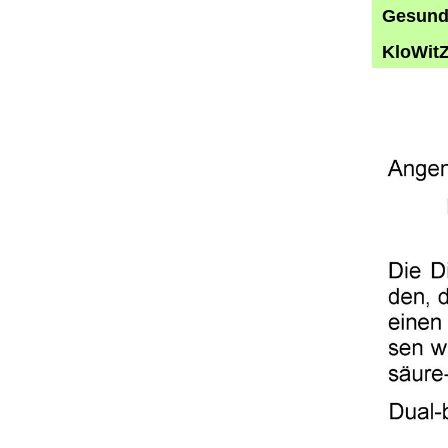
Gesund 
KloWitZ