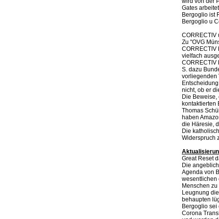
wird von der P
Gates arbeitet
Bergoglio ist 
Bergoglio u 
CORRECTIV u
Zu "OVG Münste
CORRECTIV bes
vielfach ausg
CORRECTIV beh
S. dazu Bunde
vorliegenden V
Entscheidung 
nicht, ob er d
Die Beweise, 
kontaktierten
Thomas Schüll
haben Amazon 
die Häresie, d
Die katholisc
Widerspruch z
Aktualisieru
Great Reset d
Die angeblich
Agenda von B
wesentlichen 
Menschen zu Se
Leugnung dies
behaupten lüg
Bergoglio sei
Corona Transi