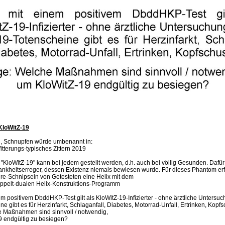
KloWitZ-19
 Schnupfen würde umbenannt in:
itterungs-typisches Zittern 2019
"KloWitZ-19" kann bei jedem gestellt werden, d.h. auch bei völlig Gesunden. Dafü
nkheitserreger, dessen Existenz niemals bewiesen wurde. Für dieses Phantom er
e-Schnipseln von Getesteten eine Helix mit dem
ppelt-dualen Helix-Konstruktions-Programm
em positivem DbddHKP-Test gilt als KloWitZ-19-Infizierter - ohne ärztliche Untersuc
e gibt es für Herzinfarkt, Schlaganfall, Diabetes, Motorrad-Unfall, Ertrinken, Kopfs
 Maßnahmen sind sinnvoll / notwendig,
9 endgültig zu besiegen?