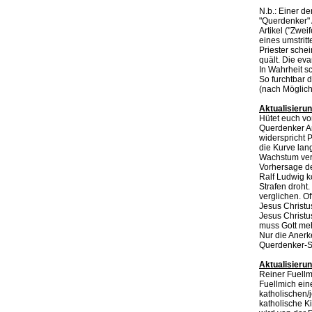
N.b.: Einer d
"Querdenker" 
Artikel ("Zwe
eines umstrit
Priester sche
quält. Die eva
In Wahrheit s
So furchtbar 
(nach Möglich
Aktualisieru
Hütet euch vo
Querdenker An
widerspricht 
die Kurve lan
Wachstum ver
Vorhersage de
Ralf Ludwig ko
Strafen droht
verglichen. Off
Jesus Christu
Jesus Christu
muss Gott me
Nur die Anerke
Querdenker-Sp
Aktualisieru
Reiner Fuellm
Fuellmich eine
katholischen/j
katholische Kir