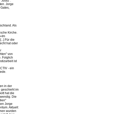
 Justiz".
ten. Jorge
 Gates,
schland. Als
ische Kirche.
 »Im
..] Für die
echt hat oder
r
hten" von
. Folglich
izarbeit ist
CTIV - ein
Rede.
en in der
 geschieht im
tt hat die
otwendig. Die
dien"
ten Jorge
ntum. Aktuell:
ionen wurden